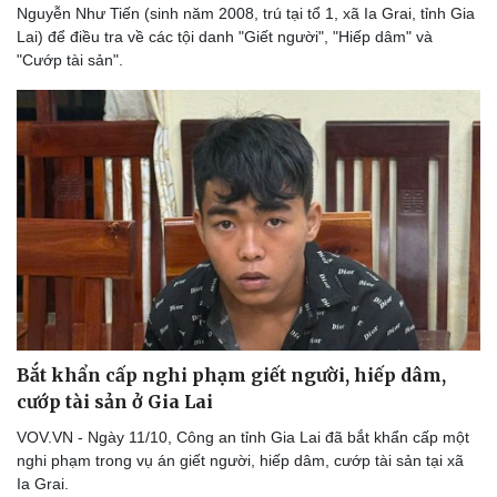
Nguyễn Như Tiến (sinh năm 2008, trú tại tổ 1, xã Ia Grai, tỉnh Gia
Lai) để điều tra về các tội danh "Giết người", "Hiếp dâm" và
"Cướp tài sản".
Bắt khẩn cấp nghi phạm giết người, hiếp dâm,
cướp tài sản ở Gia Lai
Du lịch
Podcast
VOV.VN - Ngày 11/10, Công an tỉnh Gia Lai đã bắt khẩn cấp một
Tư vấn
Câu chuyện thời sự
nghi phạm trong vụ án giết người, hiếp dâm, cướp tài sản tại xã
Săn Tour
Đọc truyện đêm khuya
Ia Grai.
check-in
Cửa sổ tình yêu