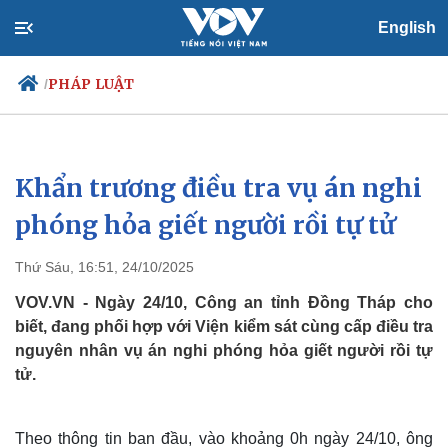
English
PHÁP LUẬT
/
Khẩn trương điều tra vụ án nghi
Chính trị
Xã hội
Đảng
Tin 24h
phóng hỏa giết người rồi tự tử
Tổ chức nhân sự
Dự báo thời tiết
Quốc hội
Giáo dục
Thứ Sáu, 16:51, 24/10/2025
Nhận diện sự thật
Dấu ấn VOV
Việc làm
VOV.VN - Ngày 24/10, Công an tỉnh Đồng Tháp cho
Biển đảo
biết, đang phối hợp với Viện kiểm sát cùng cấp điều tra
nguyên nhân vụ án nghi phóng hỏa giết người rồi tự
tử.
Theo thông tin ban đầu, vào khoảng 0h ngày 24/10, ông