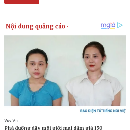
Thể thao
Ô tô - Xe máy
Bóng đá
Ô tô
Lịch thi đấu bóng đá
Xe máy
Thế giới thể thao
Tư vấn
eSports
Hậu trường