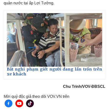
quán nước tại ấp Lợi Tường.
Kinh tế
Thị trường
Bất động sản
Giá vàng
Bắt nghi phạm giết người đang lẩn trốn trên
Khởi nghiệp
Tiêu dùng
xe khách
Tỷ giá
Chứng khoán
Giá cà phê
Chu Trinh/VOV-ĐBSCL
Mời quý độc giả theo dõi VOV.VN trên