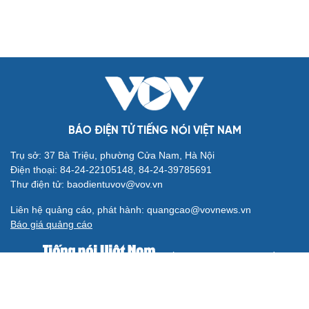
BÁO ĐIỆN TỬ TIẾNG NÓI VIỆT NAM
Trụ sở: 37 Bà Triệu, phường Cửa Nam, Hà Nội
Điện thoại: 84-24-22105148, 84-24-39785691
Thư điện tử: baodientuvov@vov.vn
Liên hệ quảng cáo, phát hành: quangcao@vovnews.vn
Báo giá quảng cáo
Báo in
xuất bản thứ Năm hàng tuần
Tổng Biên tập: NGÔ THIỆU PHONG
Phó Tổng Biên tập: Phạm Công Hân, Đặng Thị Khanh, Giang