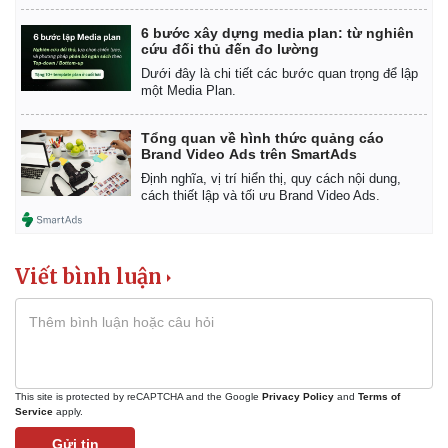
6 bước xây dựng media plan: từ nghiên
Pháp luật
Quân sự - Quốc phòng
cứu đối thủ đến đo lường
Vụ án
Vũ khí
Dưới đây là chi tiết các bước quan trọng để lập
Tin nóng
Việt Nam
một Media Plan.
Tư vấn luật
Phân tích
Tổng quan về hình thức quảng cáo
Brand Video Ads trên SmartAds
Định nghĩa, vị trí hiển thị, quy cách nội dung,
cách thiết lập và tối ưu Brand Video Ads.
Viết bình luận
This site is protected by reCAPTCHA and the Google
Privacy Policy
and
Terms of
Service
apply.
Gửi tin