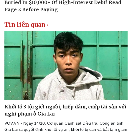
Tin liên quan
Văn hóa
Giải trí
Sân khấu - Điện ảnh
Nghệ sĩ
Văn học
Thời trang
Âm nhạc
Sao Việt
Di sản
Khởi tố 3 tội giết người, hiếp dâm, cướp tài sản với
nghi phạm ở Gia Lai
VOV.VN - Ngày 14/10, Cơ quan Cảnh sát Điều tra, Công an tỉnh
Gia Lai ra quyết định khởi tố vụ án, khởi tố bị can và bắt tạm giam