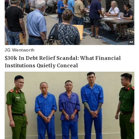
Sức khỏe
Đời sống
Dinh dưỡng - món ngon
Nhà đẹp
Cây thuốc
Blog
Sản phụ khoa
Tình yêu - Gia đình
Nhi khoa
Nam khoa
Làm đẹp - giảm cân
Phòng mạch online