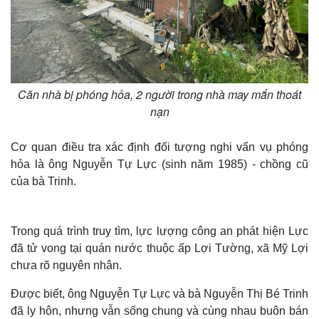
Thế giới
Multimedia
Quan sát
Video
Cuộc sống đó đây
Ảnh
Hồ sơ
E-Magazine
Infographic
Căn nhà bị phóng hỏa, 2 người trong nhà may mắn thoát
nạn
Cơ quan điều tra xác định đối tượng nghi vấn vụ phóng
hỏa là ông Nguyễn Tự Lực (sinh năm 1985) - chồng cũ
của bà Trinh.
Trong quá trình truy tìm, lực lượng công an phát hiện Lực
đã tử vong tại quán nước thuộc ấp Lợi Tường, xã Mỹ Lợi
chưa rõ nguyên nhân.
Được biết, ông Nguyễn Tự Lực và bà Nguyễn Thị Bé Trinh
đã ly hôn, nhưng vẫn sống chung và cùng nhau buôn bán