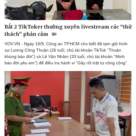
Thể thao
Ô tô - Xe máy
Bóng đá
Ô tô
Lịch thi đấu bóng đá
Xe máy
Thế giới thể thao
Tư vấn
Bắt 2 TikToker thường xuyên livestream các “thử
eSports
thách” phản cảm
Hậu trường
VOV.VN - Ngày 16/9, Công an TP.HCM cho biết đã tạm giữ hình
sự Lương Công Thuận (26 tuổi, chủ tài khoản TikTok “Thuận
khùng báo đời”) và Lê Văn Nhâm (33 tuổi, chủ tài khoản “Minh
báo đời yêu em”) để điều tra hành vi “Gây rối trật tự công cộng”.