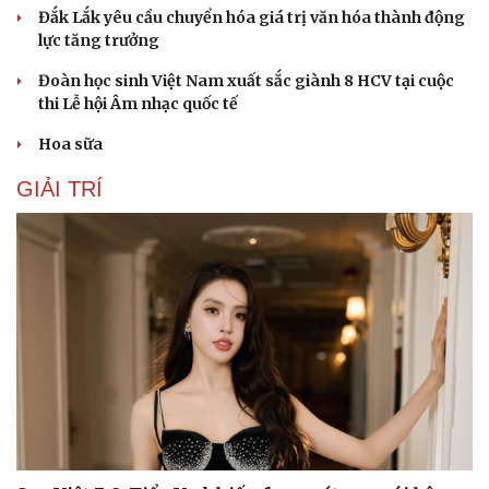
Đắk Lắk yêu cầu chuyển hóa giá trị văn hóa thành động
lực tăng trưởng
Đoàn học sinh Việt Nam xuất sắc giành 8 HCV tại cuộc
thi Lễ hội Âm nhạc quốc tế
Hoa sữa
GIẢI TRÍ
Du lịch
Podcast
Tư vấn
Câu chuyện thời sự
Săn Tour
Đọc truyện đêm khuya
check-in
Cửa sổ tình yêu
Kể chuyện cho bé