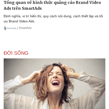
Tổng quan về hình thức quảng cáo Brand Video
Ads trên SmartAds
Định nghĩa, vị trí hiển thị, quy cách nội dung, cách thiết lập và tối
ưu Brand Video Ads.
Doanh nghiệp
Công nghệ
| SmartAds
Thông tin doanh nghiệp
Sành điệu
Doanh nghiệp 24h
Tin Công nghệ
Doanh nhân
Trải nghiệm
Vì cộng đồng
Chuyển đổi số
ĐỜI SỐNG