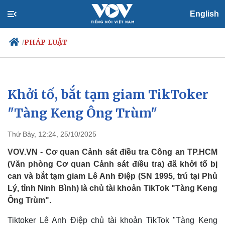
English
PHÁP LUẬT
/
Khởi tố, bắt tạm giam TikToker
Chính trị
Xã hội
Đảng
Tin 24h
"Tàng Keng Ông Trùm"
Tổ chức nhân sự
Dự báo thời tiết
Quốc hội
Giáo dục
Thứ Bảy, 12:24, 25/10/2025
Nhận diện sự thật
Dấu ấn VOV
Việc làm
VOV.VN - Cơ quan Cảnh sát điều tra Công an TP.HCM
Biển đảo
(Văn phòng Cơ quan Cảnh sát điều tra) đã khởi tố bị
can và bắt tạm giam Lê Anh Điệp (SN 1995, trú tại Phủ
Lý, tỉnh Ninh Bình) là chủ tài khoản TikTok "Tàng Keng
Ông Trùm".
Tiktoker Lê Anh Điệp chủ tài khoản TikTok "Tàng Keng