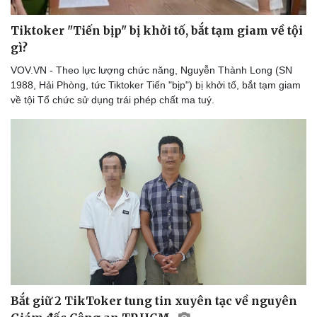
Tiktoker "Tiến bịp" bị khởi tố, bắt tạm giam về tội
gì?
VOV.VN - Theo lực lượng chức năng, Nguyễn Thành Long (SN
1988, Hải Phòng, tức Tiktoker Tiến "bịp") bị khởi tố, bắt tạm giam
về tội Tổ chức sử dụng trái phép chất ma tuý.
Bắt giữ 2 TikToker tung tin xuyên tạc về nguyên