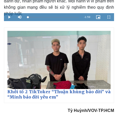
danh dự, nhân phẩm người khác. Mọi hành vi vi phạm trên
không gian mạng đều sẽ bị xử lý nghiêm theo quy định
pháp luật.
R
-
1:59
L
P
M
P
F
o
l
u
i
u
a
a
t
c
l
e
d
y
e
t
l
e
u
s
d
r
c
m
:
e
r
6
-
e
.
i
e
a
2
n
n
8
-
%
P
i
i
c
t
n
u
r
e
i
n
g
T
Khởi tố 2 TikToker “Thuận khùng báo đời” và
“Minh báo đời yêu em”
i
m
Tỷ Huỳnh/VOV-TP.HCM
e