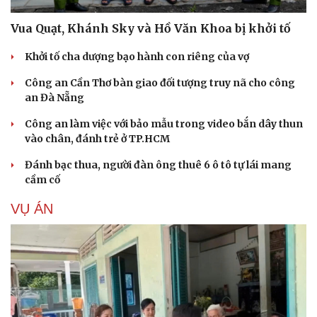
Vua Quạt, Khánh Sky và Hồ Văn Khoa bị khởi tố
Khởi tố cha dượng bạo hành con riêng của vợ
Công an Cần Thơ bàn giao đối tượng truy nã cho công
an Đà Nẵng
Công an làm việc với bảo mẫu trong video bắn dây thun
vào chân, đánh trẻ ở TP.HCM
Đánh bạc thua, người đàn ông thuê 6 ô tô tự lái mang
cầm cố
VỤ ÁN