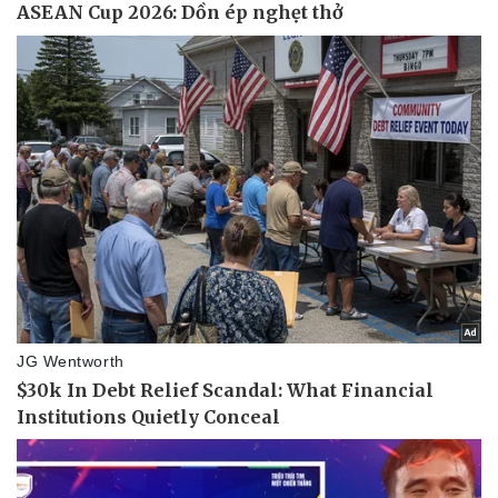
Vụ án
Vũ khí
Tin nóng
Việt Nam
Tư vấn luật
Phân tích