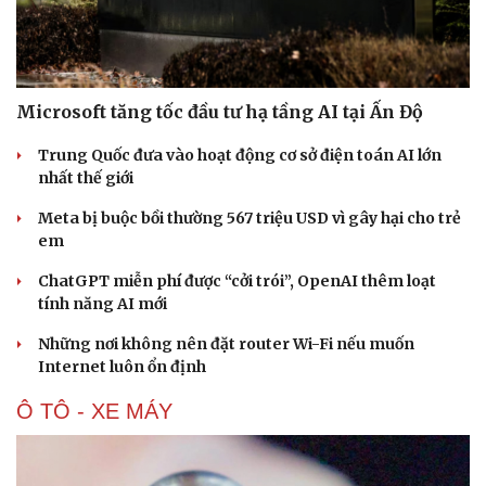
Microsoft tăng tốc đầu tư hạ tầng AI tại Ấn Độ
Trung Quốc đưa vào hoạt động cơ sở điện toán AI lớn
nhất thế giới
Meta bị buộc bồi thường 567 triệu USD vì gây hại cho trẻ
em
ChatGPT miễn phí được “cởi trói”, OpenAI thêm loạt
tính năng AI mới
Văn hóa
Giải trí
Những nơi không nên đặt router Wi-Fi nếu muốn
Sân khấu - Điện ảnh
Nghệ sĩ
Internet luôn ổn định
Văn học
Thời trang
Âm nhạc
Sao Việt
Ô TÔ - XE MÁY
Di sản