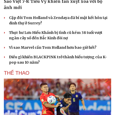
Sao Việt 7-8: Tiểu Vy khiến fan xuýt xoa với bộ
Hạt giống tâm hồn
ảnh mới
Cặp đôi Tom Holland và Zendaya đã bí mật kết hôn tại
dinh thự ở Surrey?
Thực hư Lưu Hiểu Khánh bị tình cũ kém 38 tuổi vượt
ngàn cây số đến Bắc Kinh đòi nợ
Vì sao Marvel cần Tom Holland hơn bao giờ hết?
Điều gì khiến BLACKPINK trở thành biểu tượng của K-
pop sau 10 năm?
THỂ THAO