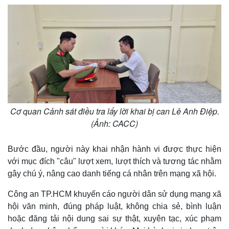
Cơ quan Cảnh sát điều tra lấy lời khai bị can Lê Anh Điệp.
(Ảnh: CACC)
Thế giới
Multimedia
Bước đầu, người này khai nhận hành vi được thực hiện
Quan sát
Video
với mục đích "câu" lượt xem, lượt thích và tương tác nhằm
Cuộc sống đó đây
Ảnh
gây chú ý, nâng cao danh tiếng cá nhân trên mạng xã hội.
Hồ sơ
E-Magazine
Infographic
Công an TP.HCM khuyến cáo người dân sử dụng mạng xã
hội văn minh, đúng pháp luật, không chia sẻ, bình luận
hoặc đăng tải nội dung sai sự thật, xuyên tạc, xúc phạm