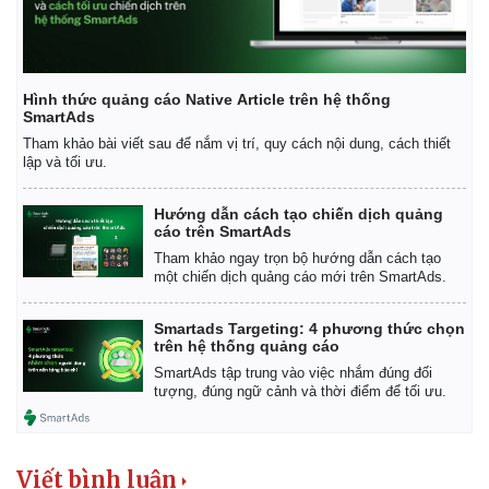
Hình thức quảng cáo Native Article trên hệ thống
SmartAds
Tham khảo bài viết sau để nắm vị trí, quy cách nội dung, cách thiết
lập và tối ưu.
Hướng dẫn cách tạo chiến dịch quảng
cáo trên SmartAds
Tham khảo ngay trọn bộ hướng dẫn cách tạo
một chiến dịch quảng cáo mới trên SmartAds.
Smartads Targeting: 4 phương thức chọn
trên hệ thống quảng cáo
SmartAds tập trung vào việc nhắm đúng đối
Kinh tế
Thị trường
tượng, đúng ngữ cảnh và thời điểm để tối ưu.
Bất động sản
Giá vàng
Khởi nghiệp
Tiêu dùng
Tỷ giá
Viết bình luận
Chứng khoán