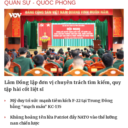
QUÂN SỰ - QUỐC PHÒNG
Sức khỏe
Đời sống
Dinh dưỡng - món ngon
Nhà đẹp
Cây thuốc
Blog
Sản phụ khoa
Tình yêu - Gia đình
Nhi khoa
Nam khoa
Làm đẹp - giảm cân
Lâm Đồng lập đơn vị chuyên trách tìm kiếm, quy
Phòng mạch online
tập hài cốt liệt sĩ
Ăn sạch sống khỏe
Mỹ duy trì sức mạnh tiêm kích F-22 tại Trung Đông
bằng “mạch máu” KC-135
Khủng hoảng tên lửa Patriot đẩy NATO vào thế lưỡng
nan chiến lược