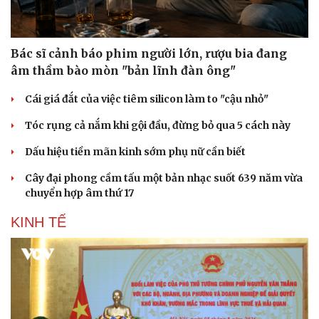
Bác sĩ cảnh báo phim người lớn, rượu bia đang
âm thầm bào mòn "bản lĩnh đàn ông"
Cái giá đắt của việc tiêm silicon làm to "cậu nhỏ"
Tóc rụng cả nắm khi gội đầu, đừng bỏ qua 5 cách này
Dấu hiệu tiền mãn kinh sớm phụ nữ cần biết
Cây đại phong cầm tấu một bản nhạc suốt 639 năm vừa
chuyển hợp âm thứ 17
KINH TẾ