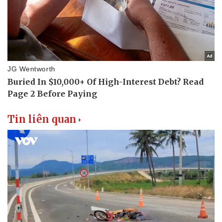
Thể thao
Ô tô - Xe máy
Bóng đá
Ô tô
Lịch thi đấu bóng đá
Xe máy
Thế giới thể thao
Tư vấn
eSports
Hậu trường
Tin liên quan