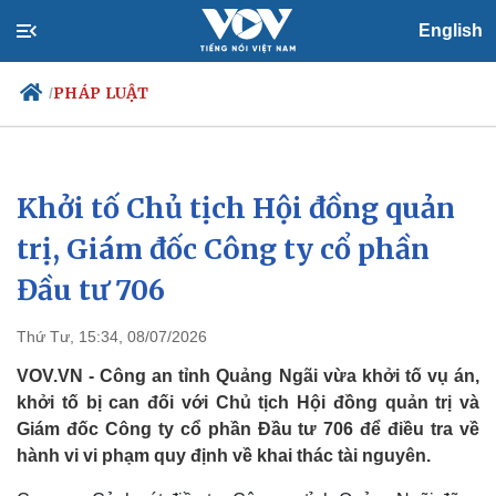
English
PHÁP LUẬT
/
Khởi tố Chủ tịch Hội đồng quản
Chính trị
Xã hội
Đảng
Tin 24h
trị, Giám đốc Công ty cổ phần
Tổ chức nhân sự
Dự báo thời tiết
Đầu tư 706
Quốc hội
Giáo dục
Nhận diện sự thật
Dấu ấn VOV
Việc làm
Thứ Tư, 15:34, 08/07/2026
Biển đảo
VOV.VN - Công an tỉnh Quảng Ngãi vừa khởi tố vụ án,
khởi tố bị can đối với Chủ tịch Hội đồng quản trị và
Giám đốc Công ty cổ phần Đầu tư 706 để điều tra về
hành vi vi phạm quy định về khai thác tài nguyên.