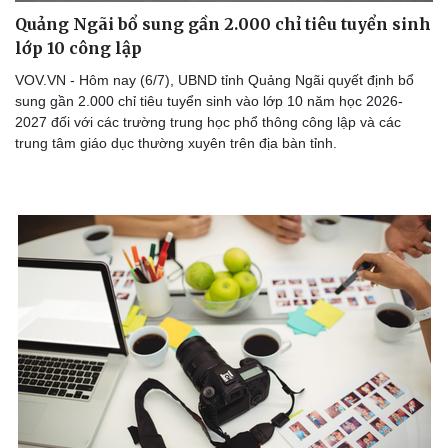
Quảng Ngãi bổ sung gần 2.000 chỉ tiêu tuyển sinh
lớp 10 công lập
VOV.VN - Hôm nay (6/7), UBND tỉnh Quảng Ngãi quyết định bổ
Doanh nghiệp
Công nghệ
sung gần 2.000 chỉ tiêu tuyển sinh vào lớp 10 năm học 2026-
Thông tin doanh nghiệp
Sành điệu
2027 đối với các trường trung học phổ thông công lập và các
Doanh nghiệp 24h
Tin Công nghệ
trung tâm giáo dục thường xuyên trên địa bàn tỉnh.
Doanh nhân
Trải nghiệm
Vì cộng đồng
Chuyển đổi số