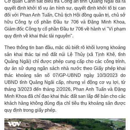
Cơ quan Cảnh sát điều tra Công an tỉnh Quảng Ngãi đã ra
quyết định khởi tố vụ án hình sự, quyết định khởi tố bị can
đối với Phan Anh Tuấn, Chủ tịch Hội đồng quản trị, chủ sở
hữu Công ty cổ phần Đầu tư 706 và Đặng Minh Khoa,
Giám đốc Công ty cổ phần Đầu tư 706 về hành vi "Vi phạm
quy định về khai thác tài nguyên".
Theo thông tin ban đầu, mặc dù biết rõ khối lượng khoáng
sản khai thác tại mỏ đất núi Lệ Thủy (xã Tịnh Khê, tỉnh
Quảng Ngãi) chỉ được phép cung cấp cho các công trình,
dự án sử dụng ngân sách nhà nước theo Giấy phép khai
thác khoáng sản số 07/GP-UBND ngày 10/3/2023 do
UBND tỉnh Quảng Ngãi cấp, nhưng vì động cơ vụ lợi, từ
tháng 3/2023 đến tháng 2/2026, Phan Anh Tuấn và Đặng
Minh Khoa đã chỉ đạo khai thác đất san lấp để bán cho các
khách hàng không đúng địa chỉ tiêu thụ khoáng sản được
quy định trong giấy phép.