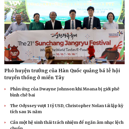
Phó huyện trưởng của Hàn Quốc quảng bá lễ hội
truyền thống ở miền Tây
Phản ứng của Dwayne Johnson khi Moana bị giới phê
bình chê bai
Du lịch
Podcast
The Odyssey vượt 1 tỷ USD, Christopher Nolan tái lập kỳ
Tư vấn
Câu chuyện thời sự
tích sau 14 năm
Săn Tour
Đọc truyện đêm khuya
check-in
Cửa sổ tình yêu
Cần một hệ sinh thái trách nhiệm để ngăn âm nhạc lệch
Kể chuyện cho bé
chuẩn