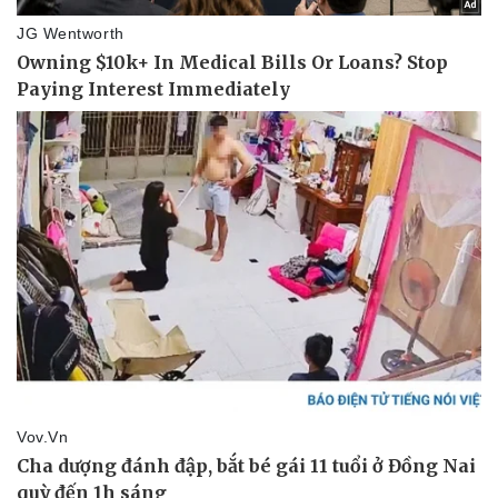
Vụ án
Vũ khí
Tin nóng
Việt Nam
Tư vấn luật
Phân tích