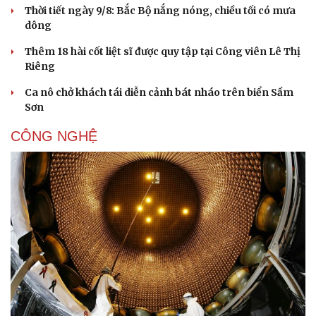
Thời tiết ngày 9/8: Bắc Bộ nắng nóng, chiều tối có mưa
dông
Thêm 18 hài cốt liệt sĩ được quy tập tại Công viên Lê Thị
Riêng
Ca nô chở khách tái diễn cảnh bát nháo trên biển Sầm
Sơn
CÔNG NGHỆ
Văn hóa
Giải trí
Sân khấu - Điện ảnh
Nghệ sĩ
Văn học
Thời trang
Âm nhạc
Sao Việt
Di sản