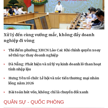
Xử lý đến cùng vướng mắc, không đẩy doanh
Sức khỏe
Đời sống
nghiệp đi vòng
Dinh dưỡng - món ngon
Nhà đẹp
Cây thuốc
Blog
Thí điểm phường XHCN Lào Cai: Khi chính quyền xoay
Sản phụ khoa
Tình yêu - Gia đình
sở thủ tục thay doanh nghiệp
Nhi khoa
Nam khoa
Đà Nẵng: Phát hiện và xử lý vụ kinh doanh lô than hoạt
Làm đẹp - giảm cân
tính nhập lậu
Phòng mạch online
Hưng Yên tổ chức Lễ hội và xúc tiến thương mại nhãn
Ăn sạch sống khỏe
lồng năm 2026
Bài toán hút vốn, không chỉ là chuyển đổi xanh
QUÂN SỰ - QUỐC PHÒNG