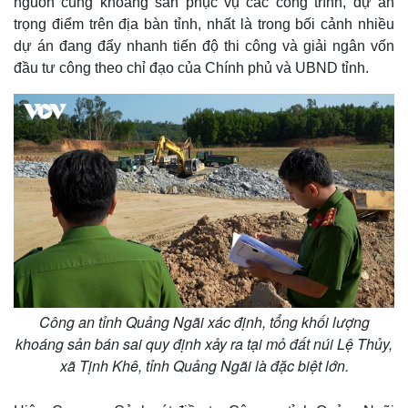
nguồn cung khoáng sản phục vụ các công trình, dự án
trọng điểm trên địa bàn tỉnh, nhất là trong bối cảnh nhiều
dự án đang đẩy nhanh tiến độ thi công và giải ngân vốn
đầu tư công theo chỉ đạo của Chính phủ và UBND tỉnh.
Thế giới
Multimedia
Quan sát
Video
Cuộc sống đó đây
Ảnh
Công an tỉnh Quảng Ngãi xác định, tổng khối lượng
Hồ sơ
E-Magazine
khoáng sản bán sai quy định xảy ra tại mỏ đất núi Lệ Thủy,
Infographic
xã Tịnh Khê, tỉnh Quảng Ngãi là đặc biệt lớn.