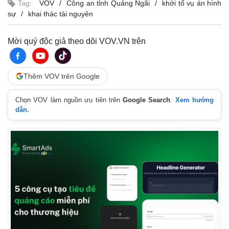
Tag:
VOV
Công an tỉnh Quảng Ngãi
khởi tố vụ án hình
sự
khai thác tài nguyên
Mời quý độc giả theo dõi VOV.VN trên
Thêm VOV trên Google
Chọn VOV làm nguồn ưu tiên trên
Google Search
.
Xem hướng
dẫn.
Kinh tế
Thị trường
Bất động sản
Giá vàng
Khởi nghiệp
Tiêu dùng
Tỷ giá
Chứng khoán