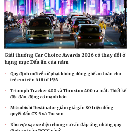
Văn hóa
Giải trí
Sân khấu - Điện ảnh
Nghệ sĩ
Văn học
Thời trang
Âm nhạc
Sao Việt
Di sản
Giải thưởng Car Choice Awards 2026 có thay đổi ở
hạng mục Dấu ấn của năm
Quy định mới về xử phạt không dùng ghế an toàn cho
trẻ em trên ô tô từ 15/8
Triumph Tracker 400 và Thruxton 400 ra mắt: Thiết kế
độc đáo, động cơ mạnh hơn
Mitsubishi Destinator giảm giá gần 80 triệu đồng,
quyết đấu CX-5 và Tucson
Khu vực sạc xe điện chung cư cần đáp ứng những quy
định an toàn PCCC nào?