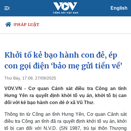
English
PHÁP LUẬT
/
Khởi tố kẻ bạo hành con đẻ, ép
Chính trị
Xã hội
Đảng
Tin 24h
con gọi điện ‘bảo mẹ gửi tiền về’
Tổ chức nhân sự
Dự báo thời tiết
Quốc hội
Giáo dục
Thứ Bảy, 17:08, 27/09/2025
Nhận diện sự thật
Dấu ấn VOV
Việc làm
VOV.VN - Cơ quan Cảnh sát điều tra Công an tỉnh
Biển đảo
Hưng Yên ra quyết định khởi tố vụ án, khởi tố bị can
đối với kẻ bạo hành con đẻ ở xã Vũ Thư.
Thông tin từ Công an tỉnh Hưng Yên, Cơ quan Cảnh sát
điều tra Công an tỉnh đã ra quyết định khởi tố vụ án, khởi
tố bị can đối với N.V.D. (SN 1987, trú tại thôn Thượng