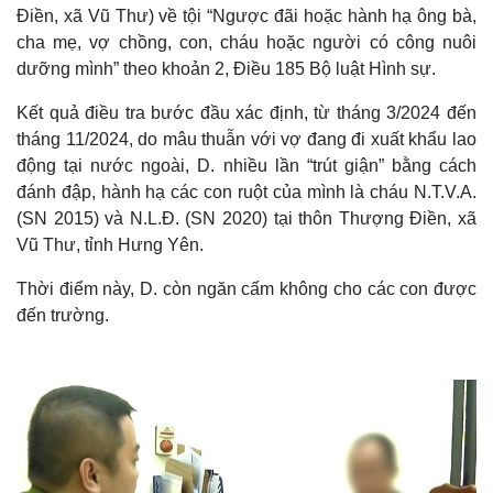
Điền, xã Vũ Thư) về tội “Ngược đãi hoặc hành hạ ông bà,
cha mẹ, vợ chồng, con, cháu hoặc người có công nuôi
dưỡng mình” theo khoản 2, Điều 185 Bộ luật Hình sự.
Kết quả điều tra bước đầu xác định, từ tháng 3/2024 đến
tháng 11/2024, do mâu thuẫn với vợ đang đi xuất khẩu lao
động tại nước ngoài, D. nhiều lần “trút giận” bằng cách
đánh đập, hành hạ các con ruột của mình là cháu N.T.V.A.
(SN 2015) và N.L.Đ. (SN 2020) tại thôn Thượng Điền, xã
Vũ Thư, tỉnh Hưng Yên.
Thời điểm này, D. còn ngăn cấm không cho các con được
đến trường.