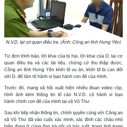
N.V.D. tại cơ quan điều tra. (Ảnh: Công an tỉnh Hưng Yên)
Từ đơn trình báo, lời khai của bị hại, lời khai của D. tại cơ
quan điều tra và các tài liệu, chứng cứ thu thập được,
Công an tỉnh Hưng Yên khởi tố vụ án, khởi tố bị can đối
với D. để làm rõ hành vi bạo hành con đẻ của mình.
Trước đó, mạng xã hội xuất hiện nhiều đoạn video clip,
hình ảnh kèm thông tin tố cáo N.V.D. có hành vi bạo
hành chính con đẻ của mình tại xã Vũ Thư.
Sau khi tiếp nhận thông tin, chính quyền cùng với Công an
xã Vũ Thư đã vào cuộc xác minh, xác định các cháu nhỏ
hiện đang ở cùng ông bà nội và bác ruột, trong tình trạng