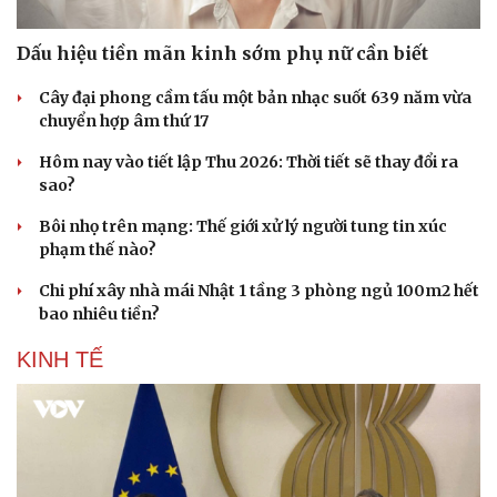
Doanh nhân
Trải nghiệm
Vì cộng đồng
Chuyển đổi số
Dấu hiệu tiền mãn kinh sớm phụ nữ cần biết
Cây đại phong cầm tấu một bản nhạc suốt 639 năm vừa
chuyển hợp âm thứ 17
Hôm nay vào tiết lập Thu 2026: Thời tiết sẽ thay đổi ra
sao?
Bôi nhọ trên mạng: Thế giới xử lý người tung tin xúc
phạm thế nào?
Chi phí xây nhà mái Nhật 1 tầng 3 phòng ngủ 100m2 hết
bao nhiêu tiền?
KINH TẾ