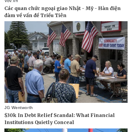
Pháp luật
Quân sự - Quốc phòng
Vụ án
Vũ khí
Tin nóng
Việt Nam
Tư vấn luật
Phân tích