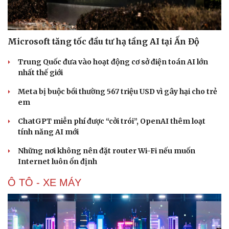
Microsoft tăng tốc đầu tư hạ tầng AI tại Ấn Độ
Trung Quốc đưa vào hoạt động cơ sở điện toán AI lớn
nhất thế giới
Meta bị buộc bồi thường 567 triệu USD vì gây hại cho trẻ
em
ChatGPT miễn phí được “cởi trói”, OpenAI thêm loạt
tính năng AI mới
Những nơi không nên đặt router Wi-Fi nếu muốn
Internet luôn ổn định
Ô TÔ - XE MÁY