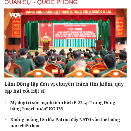
QUÂN SỰ - QUỐC PHÒNG
Lâm Đồng lập đơn vị chuyên trách tìm kiếm, quy
tập hài cốt liệt sĩ
Mỹ duy trì sức mạnh tiêm kích F-22 tại Trung Đông
bằng “mạch máu” KC-135
Khủng hoảng tên lửa Patriot đẩy NATO vào thế lưỡng
Sức khỏe
Đời sống
nan chiến lược