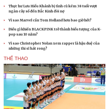
Thực hư Lưu Hiểu Khánh bị tình cũ kém 38 tuổi vượt
ngàn cây số đến Bắc Kinh đòi nợ
Vì sao Marvel cần Tom Holland hơn bao giờ hết?
Điều gì khiến BLACKPINK trở thành biểu tượng của K-
Du lịch
Podcast
pop sau 10 năm?
Tư vấn
Câu chuyện thời sự
Săn Tour
Đọc truyện đêm khuya
Vì sao Christopher Nolan xem rapper là hậu duệ của
check-in
Cửa sổ tình yêu
những thi sĩ hát rong?
Kể chuyện cho bé
Hạt giống tâm hồn
THỂ THAO