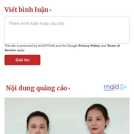
Viết bình luận
This site is protected by reCAPTCHA and the Google
Privacy Policy
and
Terms of
Service
apply.
Gửi tin
Kinh tế
Thị trường
Bất động sản
Giá vàng
Khởi nghiệp
Tiêu dùng
Tỷ giá
Chứng khoán
Giá cà phê