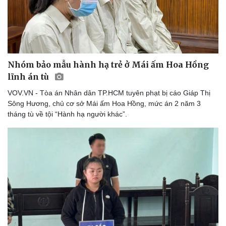
Nhóm bảo mẫu hành hạ trẻ ở Mái ấm Hoa Hồng
lĩnh án tù
VOV.VN - Tòa án Nhân dân TP.HCM tuyên phạt bị cáo Giáp Thị
Sông Hương, chủ cơ sở Mái ấm Hoa Hồng, mức án 2 năm 3
tháng tù về tội “Hành hạ người khác”.
Thể thao
Ô tô - Xe máy
Bóng đá
Ô tô
Lịch thi đấu bóng đá
Xe máy
Thế giới thể thao
Tư vấn
eSports