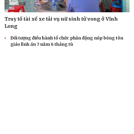
Truy tố tài xế xe tải vụ nữ sinh tử vong ở Vĩnh
Long
Đối tượng điều hành tổ chức phản động núp bóng tôn
giáo lĩnh án 7 năm 6 tháng tù
Vụ gian lận thi tại Tuyên Quang: Khởi tố thêm 2 người,
nâng tổng số lên 29 bị can
Đoàn Bảo Châu bị phạt 7 năm tù về hành vi tuyên truyền
chống Nhà nước
Truy tố Mr Pips, Shark Bình trong vụ án lừa đảo 1.600 tỷ
đồng
TƯ VẤN LUẬT