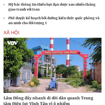
Dinh dưỡng - món ngon
Nhà đẹp
Mỹ bác thông tin thiếu hụt đạn dược sau nhiều tháng
Cây thuốc
Blog
giao tranh với Iran
Sản phụ khoa
Tình yêu - Gia đình
Nhi khoa
Phê duyệt Kế hoạch bồi dưỡng kiến thức quốc phòng và
Nam khoa
an ninh cho đối tượng 1
Làm đẹp - giảm cân
Phòng mạch online
XÃ HỘI
Ăn sạch sống khỏe
Lâm Đồng đẩy nhanh di dời dân quanh Trung
tâm Điện lực Vĩnh Tân vì ô nhiễm