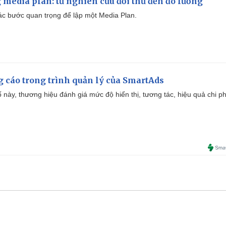
 media plan: từ nghiên cứu đối thủ đến đo lường
 các bước quan trọng để lập một Media Plan.
g cáo trong trình quản lý của SmartAds
 này, thương hiệu đánh giá mức độ hiển thị, tương tác, hiệu quả chi ph