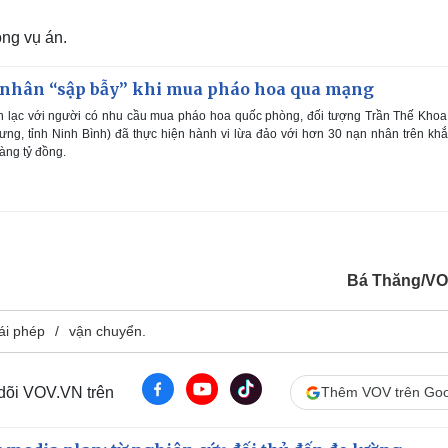
ộng vụ án.
nhân “sập bẫy” khi mua pháo hoa qua mạng
n lạc với người có nhu cầu mua pháo hoa quốc phòng, đối tượng Trần Thế Kho
Hưng, tỉnh Ninh Bình) đã thực hiện hành vi lừa đảo với hơn 30 nạn nhân trên kh
hàng tỷ đồng.
Bá Thăng/V
tái phép
vận chuyển.
 dõi VOV.VN trên
Thêm VOV trên Goo