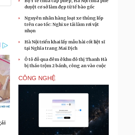
Bộ Y tế chưa cấp phép, Hà Nội chưa phê
duyệt cơ sở làm đẹp từ tế bào gốc
Nguyên nhân hàng loạt xe thủng lốp
trên cao tốc: Nghi xe tải làm rơi vật
nhọn
Hà Nội triển khai lấy mẫu hài cốt liệt sĩ
tại Nghĩa trang Mai Dịch
Ô tô đỗ qua đêm ở khu đô thị Thanh Hà
bị tháo trộm 2 bánh, công an vào cuộc
CÔNG NGHỆ