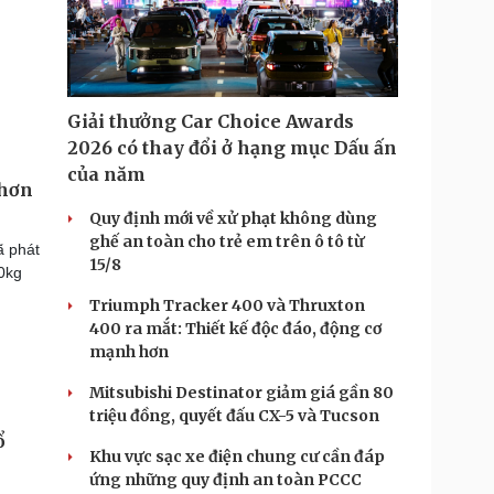
Giải thưởng Car Choice Awards
2026 có thay đổi ở hạng mục Dấu ấn
của năm
 hơn
Quy định mới về xử phạt không dùng
ghế an toàn cho trẻ em trên ô tô từ
ã phát
15/8
00kg
Triumph Tracker 400 và Thruxton
400 ra mắt: Thiết kế độc đáo, động cơ
mạnh hơn
Mitsubishi Destinator giảm giá gần 80
triệu đồng, quyết đấu CX-5 và Tucson
ổ
Khu vực sạc xe điện chung cư cần đáp
ứng những quy định an toàn PCCC