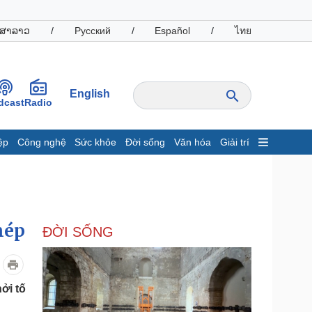
ສາລາວ
/
Русский
/
Español
/
ไทย
English
dcast
Radio
ệp
Công nghệ
Sức khỏe
Đời sống
Văn hóa
Giải trí
inh tế
Thị trường
ất động sản
Giá vàng
hởi nghiệp
Tiêu dùng
Tỷ giá
hép
ĐỜI SỐNG
Chứng khoán
Giá cà phê
oanh nghiệp
Công nghệ
ởi tố
hông tin doanh nghiệp
Sành điệu