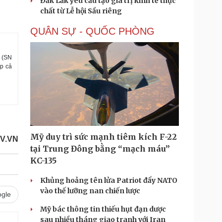
Đắk Lắk yêu cầu tạo giá trị kinh tế thực
chất từ Lễ hội Sầu riêng
QUÂN SỰ - QUỐC PHÒNG
a (SN
ắp cả
Mỹ duy trì sức mạnh tiêm kích F-22
OV.VN
tại Trung Đông bằng “mạch máu”
KC-135
Khủng hoảng tên lửa Patriot đẩy NATO
vào thế lưỡng nan chiến lược
gle
Mỹ bác thông tin thiếu hụt đạn dược
sau nhiều tháng giao tranh với Iran