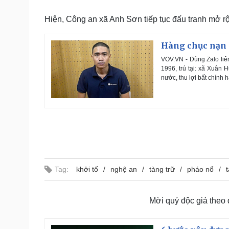
Hiện, Công an xã Anh Sơn tiếp tục đấu tranh mở r
Hàng chục nạn 
VOV.VN - Dùng Zalo liê
1996, trú tại: xã Xuân 
nước, thu lợi bất chính 
Tag:
khởi tố
nghệ an
tàng trữ
pháo nổ
Mời quý độc giả theo