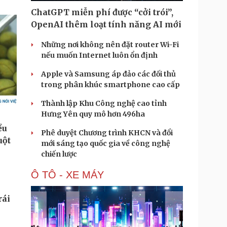
ChatGPT miễn phí được “cởi trói”,
OpenAI thêm loạt tính năng AI mới
Những nơi không nên đặt router Wi-Fi
nếu muốn Internet luôn ổn định
Apple và Samsung áp đảo các đối thủ
trong phân khúc smartphone cao cấp
Thành lập Khu Công nghệ cao tỉnh
Hưng Yên quy mô hơn 496ha
Phê duyệt Chương trình KHCN và đổi
mới sáng tạo quốc gia về công nghệ
chiến lược
Ô TÔ - XE MÁY
rái