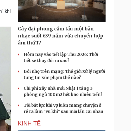
Doanh nghiệp 24h
Tin Công nghệ
Doanh nhân
Trải nghiệm
” khi
ì cộng đồng
Chuyển đổi số
Cây đại phong cầm tấu một bản
u lịch
Podcast
nhạc suốt 639 năm vừa chuyển hợp
Tư vấn
Câu chuyện thời sự
âm thứ 17
Săn Tour
Đọc truyện đêm khuya
heck-in
Cửa sổ tình yêu
Hôm nay vào tiết lập Thu 2026: Thời
Kể chuyện cho bé
tiết sẽ thay đổi ra sao?
Hạt giống tâm hồn
Bôi nhọ trên mạng: Thế giới xử lý người
tung tin xúc phạm thế nào?
Chi phí xây nhà mái Nhật 1 tầng 3
phòng ngủ 100m2 hết bao nhiêu tiền?
Tôi bất lực khi vợ luôn mang chuyện ở
rể ra làm "vũ khí" sau mỗi lần cãi nhau
KINH TẾ