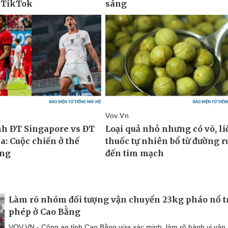
Làm rõ nhóm đối tượng vận chuyển 23kg pháo nổ t
phép ở Cao Bằng
VOV.VN - Công an tỉnh Cao Bằng vừa xác minh, làm rõ hành vi vận