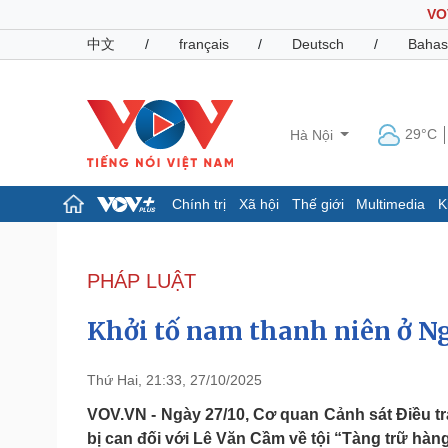
VO
中文
/
français
/
Deutsch
/
Bahas
29°C
Hà Nội
Chính trị
Xã hội
Thế giới
Multimedia
K
Chính trị
Xã hội
Đảng
Tin 24h
PHÁP LUẬT
Tổ chức nhân sự
Dự báo thời tiết
Quốc hội
Giáo dục
Khởi tố nam thanh niên ở Ng
Nhận diện sự thật
Dấu ấn VOV
Việc làm
Biển đảo
Thứ Hai, 21:33, 27/10/2025
Pháp luật
Quân sự - Quốc phòng
VOV.VN - Ngày 27/10, Cơ quan Cảnh sát Điều tra
bị can đối với Lê Văn Cầm về tội “Tàng trữ hàn
Vụ án
Vũ khí