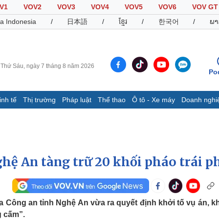
V1
VOV2
VOV3
VOV4
VOV5
VOV6
VOV GT
a Indonesia
/
日本語
/
ខ្មែរ
/
한국어
/
ພາ
Thứ Sáu, ngày 7 tháng 8 năm 2026
Po
inh tế
Thị trường
Pháp luật
Thể thao
Ô tô - Xe máy
Doanh nghi
Thế giới
Multimedia
K
Quan sát
Video
B
Cuộc sống đó đây
Ảnh
K
Hồ sơ
E-Magazine
hệ An tàng trữ 20 khối pháo trái p
Infographic
Thể thao
Ô tô - Xe máy
D
 Công an tỉnh Nghệ An vừa ra quyết định khởi tố vụ án, kh
g cấm”.
Bóng đá
Ô tô
T