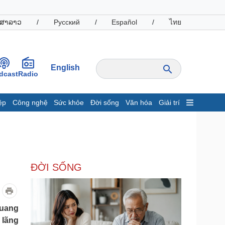
ສາລາວ
/
Русский
/
Español
/
ไทย
English
dcast
Radio
ệp
Công nghệ
Sức khỏe
Đời sống
Văn hóa
Giải trí
inh tế
Thị trường
ất động sản
Giá vàng
hởi nghiệp
Tiêu dùng
Tỷ giá
ĐỜI SỐNG
Chứng khoán
Giá cà phê
oanh nghiệp
Công nghệ
Quang
 lãng
hông tin doanh nghiệp
Sành điệu