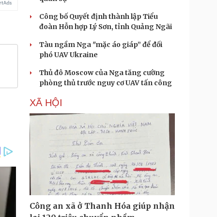
Công bố Quyết định thành lập Tiểu
đoàn Hỗn hợp Lý Sơn, tỉnh Quảng Ngãi
Tàu ngầm Nga "mặc áo giáp” để đối
phó UAV Ukraine
Thủ đô Moscow của Nga tăng cường
phòng thủ trước nguy cơ UAV tấn công
XÃ HỘI
Công an xã ở Thanh Hóa giúp nhận