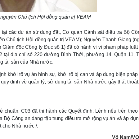
 nguyên Chủ tịch Hội đồng quản trị VEAM
m tại các dự án sử dụng đất, Cơ quan Cảnh sát điều tra Bộ Cô
uyên Chủ tịch Hội đồng quản trị VEAM); Nguyễn Thanh Giang (n
ám đốc Công ty Đúc số 1) đã có hành vi vi phạm pháp luật 
 m2 tại địa chỉ số 220 đường Bình Thới, phường 14, Quận 11, 
ng tài sản của Nhà nước.
nh khởi tố vụ án hình sự, khởi tố bị can và áp dụng biện pháp
 quy định về quản lý, sử dụng tài sản Nhà nước gây thất thoát
hê chuẩn, C03 đã thi hành các Quyết định, Lệnh nêu trên theo
ra Bộ Công an đang tập trung điều tra mở rộng vụ án và áp dụn
át cho Nhà nước./.
Võ Nam/VO