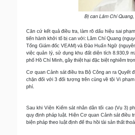
Bị can Lâm Chí Quang,
Căn cứ kết quả điều tra, làm rõ dấu hiệu sai phạ
tiến hành khởi tố bị can với: Lâm Chí Quang (ng
Tổng Giám đốc VEAM) và Đào Huấn Ngữ (nguyên Gi
việc quản lý, sử dụng khu đất diện tích 8.930,9
phố Hồ Chí Minh, gây thiệt hại đặc biệt nghiêm trọ
Cơ quan Cảnh sát điều tra Bộ Công an ra Quyết đị
chặn đối với 3 đối tượng trên cùng về tội Vi phạm
phí.
Sau khi Viện Kiểm sát nhân dân tối cao (Vụ 3) p
quy định pháp luật. Hiện Cơ quan Cảnh sát điều t
biện pháp theo luật định để thu hồi tài sản thất tho