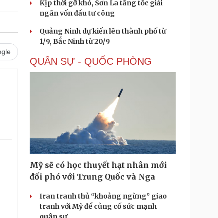
Kịp thời gỡ khó, Sơn La tăng tốc giải
ngân vốn đầu tư công
Quảng Ninh dự kiến lên thành phố từ
1/9, Bắc Ninh từ 20/9
gle
QUÂN SỰ - QUỐC PHÒNG
Mỹ sẽ có học thuyết hạt nhân mới
đối phó với Trung Quốc và Nga
Iran tranh thủ “khoảng ngừng” giao
tranh với Mỹ để củng cố sức mạnh
quân sự