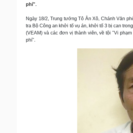
Tin nóng
Việt Nam
phí".
Tư vấn luật
Phân tích
Ngày 18/2, Trung tướng Tô Ân Xô, Chánh Văn phò
tra Bộ Công an khởi tố vụ án, khởi tố 3 bị can tr
Sức khỏe
Đời sống
(VEAM) và các đơn vị thành viên, về tội "Vi phạm 
phí".
Dinh dưỡng - món ngon
Nhà đẹp
Cây thuốc
Blog
Sản phụ khoa
Tình yêu - Gia đình
Nhi khoa
Nam khoa
Làm đẹp - giảm cân
Phòng mạch online
Ăn sạch sống khỏe
Cải chính