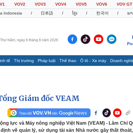
V1
VOV2
VOV3
VOV4
VOV5
VOV6
VOV GT
a Indonesia
/
日本語
/
ខ្មែរ
/
한국어
/
ພາ
Thứ Năm, ngày 6 tháng 8 năm 2026
Po
inh tế
Thị trường
Pháp luật
Thể thao
Ô tô - Xe máy
Doanh nghi
Thế giới
Multimedia
K
Quan sát
Video
B
Cuộc sống đó đây
Ảnh
K
Hồ sơ
E-Magazine
à Tổng Giám đốc VEAM
Infographic
Thể thao
Ô tô - Xe máy
D
ộng lực và Máy nông nghiệp Việt Nam (VEAM) - Lâm Chí 
y định về quản lý, sử dụng tài sản Nhà nước gây thất thoát,
Bóng đá
Ô tô
T