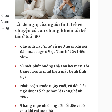
Doanh nghiệp 24h
Tin Công nghệ
Doanh nhân
Trải nghiệm
ì cộng đồng
Chuyển đổi số
 điều
ệt Nam
Lời đề nghị của người tình trẻ về
u lịch
Podcast
, lãng
chuyện có con chung khiến tôi bế
Tư vấn
Câu chuyện thời sự
tắc ở tuổi 80
Săn Tour
Đọc truyện đêm khuya
heck-in
Cửa sổ tình yêu
Clip anh Tây 'phê' và ngơ ngác khi gội
Kể chuyện cho bé
đầu massage ở Việt Nam hút 24 triệu
Hạt giống tâm hồn
view
Vì một phút buông thả sau hơi men, tôi
bàng hoàng phát hiện mắc bệnh tình
dục
Nhập viện trước ngày cưới, cô dâu bất
ngờ được tổ chức hôn lễ trong bệnh
viện
5 hạng mục nhiều người hối tiếc vì bỏ
qua khi cải tạo nhà