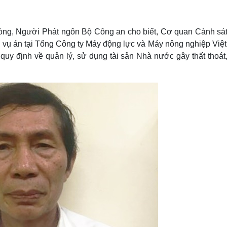
Lịch thi đấu bóng đá
Xe máy
Thế giới thể thao
Tư vấn
eSports
V
ng, Người Phát ngôn Bộ Công an cho biết, Cơ quan Cảnh sát
Hậu trường
ong vụ án tại Tổng Công ty Máy động lực và Máy nông nghiệp Vi
Văn hóa
Giải trí
D
quy định về quản lý, sử dụng tài sản Nhà nước gây thất thoát
Sân khấu - Điện ảnh
Nghệ sĩ
Văn học
Thời trang
Âm nhạc
Sao Việt
c
Di sản