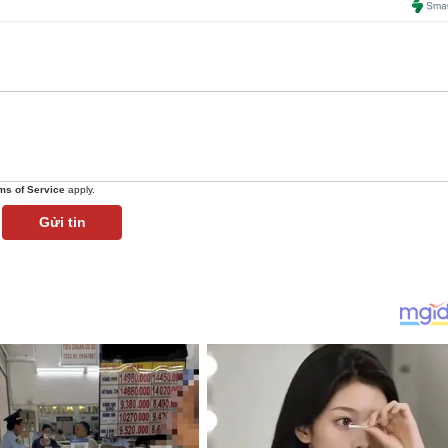
ms of Service
apply.
Gửi tin