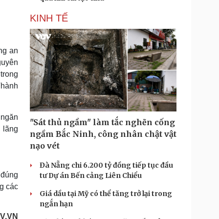
KINH TẾ
ng an
guyên
trong
Thành
 ngăn
"Sát thủ ngầm" làm tắc nghẽn cống
, lãng
ngầm Bắc Ninh, công nhân chật vật
nạo vét
Đà Nẵng chi 6.200 tỷ đồng tiếp tục đầu
 đúng
tư Dự án Bến cảng Liên Chiểu
g các
Giá dầu tại Mỹ có thể tăng trở lại trong
ngắn hạn
V.VN