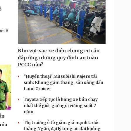
ô
m
am ô
Khu vực sạc xe điện chung cư cần
đáp ứng những quy định an toàn
PCCC nào?
"Huyền thoại" Mitsubishi Pajero tái
sinh: Khung gầm thang, sẵn sàng đấu
Land Cruiser
Toyota tiếp tục là hãng xe bán chạy
nhất thế giới, giữ ngôi vương suốt 7
năm
ển
Thị trường ô tô giảm giá mạnh trước
hóa
tháng Ngâu, đại lý tung ưu đãi khủng