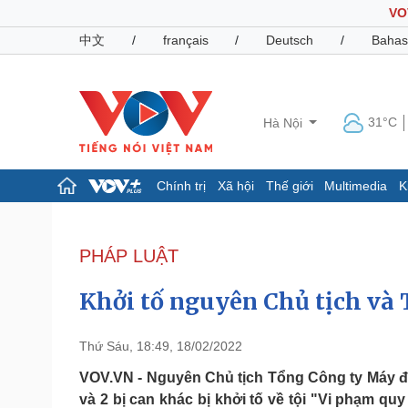
VO
中文
/
français
/
Deutsch
/
Bahas
31°C
Hà Nội
Chính trị
Xã hội
Thế giới
Multimedia
K
Chính trị
Xã hội
Đảng
Tin 24h
PHÁP LUẬT
Tổ chức nhân sự
Dự báo thời tiết
Quốc hội
Giáo dục
Khởi tố nguyên Chủ tịch v
Nhận diện sự thật
Dấu ấn VOV
Việc làm
Biển đảo
Thứ Sáu, 18:49, 18/02/2022
Pháp luật
Quân sự - Quốc phòng
VOV.VN - Nguyên Chủ tịch Tổng Công ty Máy đ
và 2 bị can khác bị khởi tố về tội "Vi phạm qu
Vụ án
Vũ khí