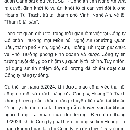
quan Cảnh sát điều tra (CSĐT) Công an tỉnh Nghệ An vừa
ra quyết định khởi tố vụ án, khởi tố bị can với đối tượng
Hoàng Tứ Trạch, trú tại thành phố Vinh, Nghệ An, về tội
“Tham ô tài sản”.
Theo cơ quan điều tra, trong thời gian làm việc tại Công ty
Cổ phần Thương mại Miền núi Nghệ An (phường Quán
Bàu, thành phố Vinh, Nghệ An), Hoàng Tứ Trạch giữ chức
vụ Phó Trưởng phòng kinh doanh và được Công ty tin
tưởng tuyệt đối, giao nhiệm vụ quản lý tài chính. Tuy nhiên,
lợi dụng sự tín nhiệm đó, đối tượng đã chiếm đoạt của
Công ty hàng ty đồng.
Cụ thể, từ tháng 5/2024, khi được giao công việc thu hồi
công nợ một số khách hàng của Công ty, Hoàng Tứ Trạch
không hướng dẫn khách hàng chuyển tiền vào tài khoản
Công ty chỉ định mà lại hướng dẫn chuyển vào tài khoản
ngân hàng cá nhân của đối tượng. Đến đầu tháng
10/2024, khi bị Công ty phát hiện thì tổng số tiền Hoàng Tứ
Trạch không hoàn lại cho Công ty lên đến hơn 1,5 tỷ đồng.