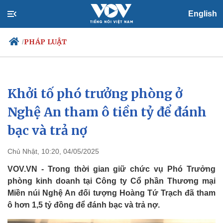
English
PHÁP LUẬT
/
Khởi tố phó trưởng phòng ở
Chính trị
Xã hội
Đảng
Tin 24h
Nghệ An tham ô tiền tỷ để đánh
Tổ chức nhân sự
Dự báo thời tiết
bạc và trả nợ
Quốc hội
Giáo dục
Nhận diện sự thật
Dấu ấn VOV
Việc làm
Chủ Nhật, 10:20, 04/05/2025
Biển đảo
VOV.VN - Trong thời gian giữ chức vụ Phó Trưởng
phòng kinh doanh tại Công ty Cổ phần Thương mại
Miền núi Nghệ An đối tượng Hoàng Tứ Trạch đã tham
ô hơn 1,5 tỷ đồng để đánh bạc và trả nợ.