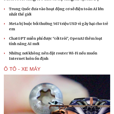
Trung Quốc đưa vào hoạt động cơ sở điện toán AI lớn
Văn hóa
Giải trí
nhất thế giới
Sân khấu - Điện ảnh
Nghệ sĩ
Meta bị buộc bồi thường 567 triệu USD vì gây hại cho trẻ
Văn học
Thời trang
em
Âm nhạc
Sao Việt
Di sản
ChatGPT miễn phí được “cởi trói”, OpenAI thêm loạt
tính năng AI mới
Những nơi không nên đặt router Wi-Fi nếu muốn
Internet luôn ổn định
Ô TÔ - XE MÁY