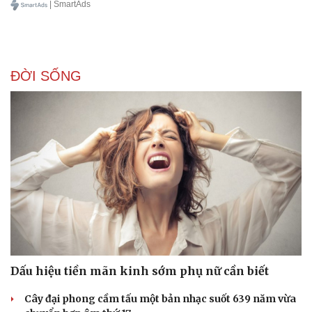
| SmartAds
Doanh nghiệp
Công nghệ
Thông tin doanh nghiệp
Sành điệu
Doanh nghiệp 24h
Tin Công nghệ
ĐỜI SỐNG
Doanh nhân
Trải nghiệm
Vì cộng đồng
Chuyển đổi số
Dấu hiệu tiền mãn kinh sớm phụ nữ cần biết
Cây đại phong cầm tấu một bản nhạc suốt 639 năm vừa