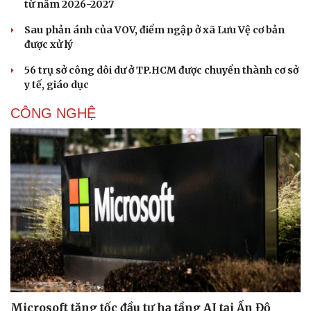
từ năm 2026-2027
Sau phản ánh của VOV, điểm ngập ở xã Lưu Vệ cơ bản
được xử lý
56 trụ sở công dôi dư ở TP.HCM được chuyển thành cơ sở
y tế, giáo dục
CÔNG NGHỆ
Microsoft tăng tốc đầu tư hạ tầng AI tại Ấn Độ