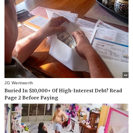
Pháp luật
Quân sự - Quốc phòng
Vụ án
Vũ khí
Tin nóng
Việt Nam
Tư vấn luật
Phân tích