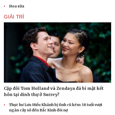
Du lịch
Podcast
Hoa sữa
Tư vấn
Câu chuyện thời sự
Săn Tour
Đọc truyện đêm khuya
GIẢI TRÍ
check-in
Cửa sổ tình yêu
Kể chuyện cho bé
Hạt giống tâm hồn
Cặp đôi Tom Holland và Zendaya đã bí mật kết
hôn tại dinh thự ở Surrey?
Thực hư Lưu Hiểu Khánh bị tình cũ kém 38 tuổi vượt
ngàn cây số đến Bắc Kinh đòi nợ