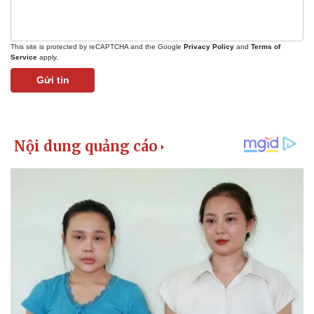
This site is protected by reCAPTCHA and the Google
Privacy Policy
and
Terms of
Service
apply.
Gửi tin
Kinh tế
Thị trường
Bất động sản
Giá vàng
Khởi nghiệp
Tiêu dùng
Tỷ giá
Chứng khoán
Giá cà phê