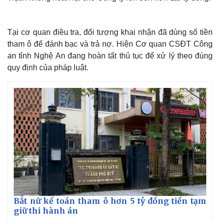
Tại cơ quan điều tra, đối tượng khai nhận đã dùng số tiền
tham ô để đánh bạc và trả nợ. Hiện Cơ quan CSĐT Công
an tỉnh Nghệ An đang hoàn tất thủ tục để xử lý theo đúng
quy định của pháp luật.
Thế giới
Multimedia
Quan sát
Video
Cuộc sống đó đây
Ảnh
Hồ sơ
E-Magazine
Infographic
Bắt nữ kế toán tham ô hơn 5 tỷ đồng tiền tạm
giữ thi hành án