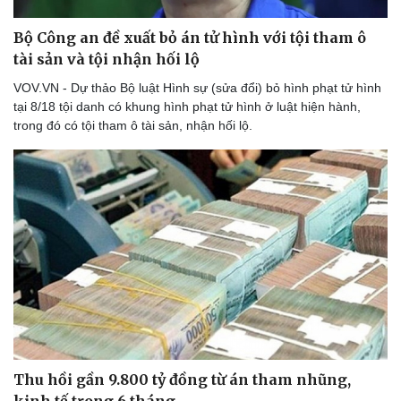
Bộ Công an đề xuất bỏ án tử hình với tội tham ô
tài sản và tội nhận hối lộ
Thể thao
Ô tô - Xe máy
Bóng đá
Ô tô
VOV.VN - Dự thảo Bộ luật Hình sự (sửa đổi) bỏ hình phạt tử hình
Lịch thi đấu bóng đá
Xe máy
tại 8/18 tội danh có khung hình phạt tử hình ở luật hiện hành,
Thế giới thể thao
Tư vấn
trong đó có tội tham ô tài sản, nhận hối lộ.
eSports
Hậu trường
Thu hồi gần 9.800 tỷ đồng từ án tham nhũng,