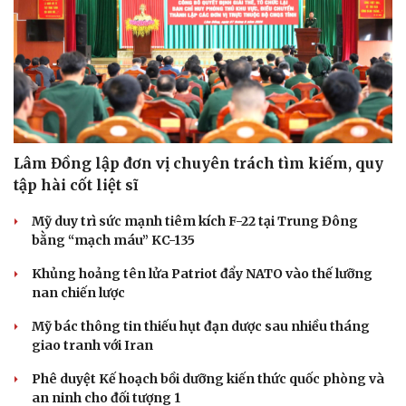
Sức khỏe
Đời sống
Dinh dưỡng - món ngon
Nhà đẹp
Cây thuốc
Blog
Sản phụ khoa
Tình yêu - Gia đình
Nhi khoa
Nam khoa
Làm đẹp - giảm cân
Phòng mạch online
Lâm Đồng lập đơn vị chuyên trách tìm kiếm, quy
Ăn sạch sống khỏe
tập hài cốt liệt sĩ
Mỹ duy trì sức mạnh tiêm kích F-22 tại Trung Đông
bằng “mạch máu” KC-135
Khủng hoảng tên lửa Patriot đẩy NATO vào thế lưỡng
nan chiến lược
Mỹ bác thông tin thiếu hụt đạn dược sau nhiều tháng
giao tranh với Iran
Phê duyệt Kế hoạch bồi dưỡng kiến thức quốc phòng và
an ninh cho đối tượng 1