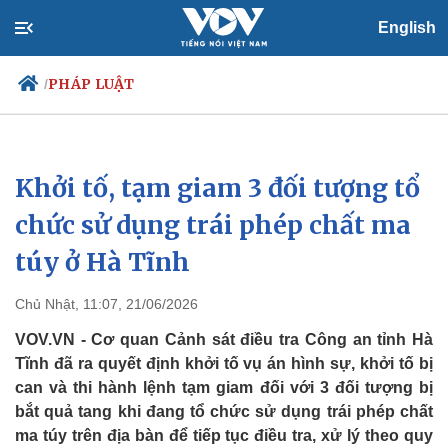
English
PHÁP LUẬT
/
Khởi tố, tạm giam 3 đối tượng tổ
Chính trị
Xã hội
Đảng
Tin 24h
chức sử dụng trái phép chất ma
Tổ chức nhân sự
Dự báo thời tiết
túy ở Hà Tĩnh
Quốc hội
Giáo dục
Nhận diện sự thật
Dấu ấn VOV
Việc làm
Chủ Nhật, 11:07, 21/06/2026
Biển đảo
VOV.VN - Cơ quan Cảnh sát điều tra Công an tỉnh Hà
Tĩnh đã ra quyết định khởi tố vụ án hình sự, khởi tố bị
can và thi hành lệnh tạm giam đối với 3 đối tượng bị
bắt quả tang khi đang tổ chức sử dụng trái phép chất
ma túy trên địa bàn để tiếp tục điều tra, xử lý theo quy