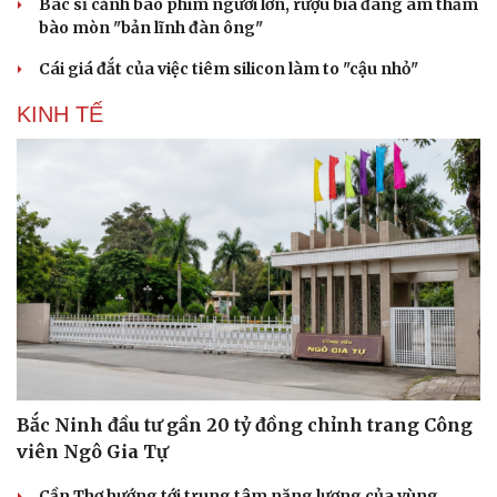
Bác sĩ cảnh báo phim người lớn, rượu bia đang âm thầm
bào mòn "bản lĩnh đàn ông"
Cái giá đắt của việc tiêm silicon làm to "cậu nhỏ"
KINH TẾ
Bắc Ninh đầu tư gần 20 tỷ đồng chỉnh trang Công
viên Ngô Gia Tự
Cần Thơ hướng tới trung tâm năng lượng của vùng