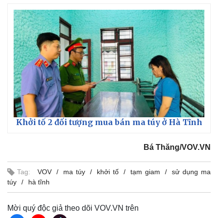
Thế giới
Multimedia
Khởi tố 2 đối tượng mua bán ma túy ở Hà Tĩnh
Quan sát
Video
Cuộc sống đó đây
Ảnh
Bá Thăng/VOV.VN
Hồ sơ
E-Magazine
Infographic
Tag:
VOV
ma túy
khởi tố
tạm giam
sử dụng ma
túy
hà tĩnh
Mời quý độc giả theo dõi VOV.VN trên