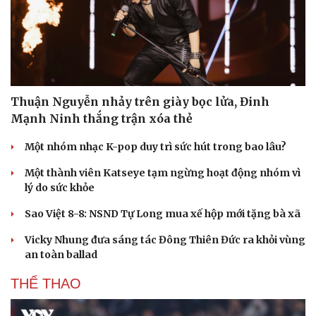
Thuận Nguyễn nhảy trên giày bọc lửa, Đinh
Mạnh Ninh thắng trận xóa thẻ
Một nhóm nhạc K-pop duy trì sức hút trong bao lâu?
Một thành viên Katseye tạm ngừng hoạt động nhóm vì
lý do sức khỏe
Sao Việt 8-8: NSND Tự Long mua xế hộp mới tặng bà xã
Vicky Nhung đưa sáng tác Đông Thiên Đức ra khỏi vùng
an toàn ballad
Du lịch
Podcast
Tư vấn
Câu chuyện thời sự
THỂ THAO
Săn Tour
Đọc truyện đêm khuya
check-in
Cửa sổ tình yêu