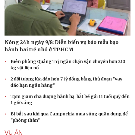
Nóng 24h ngày 9/8: Diễn biến vụ bảo mẫu bạo
hành hai trẻ nhỏ ở TP.HCM
Biên phòng Quảng Trị ngăn chặn vận chuyển hơn 210
kg vật liệu nổ
2 đối tượng lừa đảo hơn 7 tỷ đồng bằng thủ đoạn "vay
đáo hạn ngân hàng"
Tạm giam cha dượng hành hạ, bắt bé gái 11 tuổi quỳ đến
1 giờ sáng
Bị bắt sau khi qua Campuchia mua súng quân dụng để
"phòng thân"
VỤ ÁN