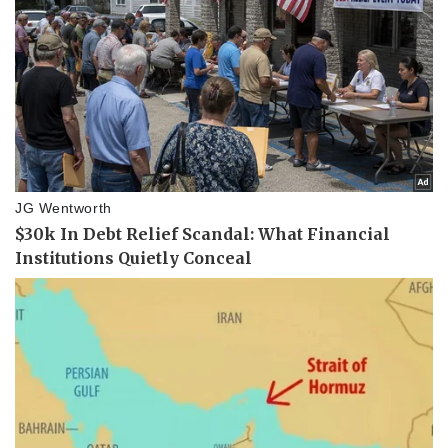
Pháp luật
Quân sự - Quốc phòng
Vụ án
Vũ khí
Tin nóng
Việt Nam
Tư vấn luật
Phân tích