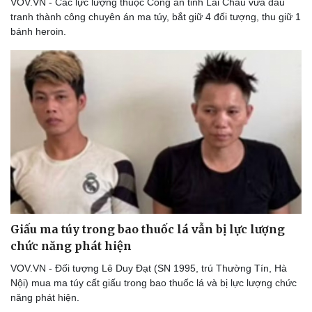
VOV.VN - Các lực lượng thuộc Công an tỉnh Lai Châu vừa đấu
tranh thành công chuyên án ma túy, bắt giữ 4 đối tượng, thu giữ 1
bánh heroin.
Thể thao
Ô tô - Xe máy
Bóng đá
Ô tô
Lịch thi đấu bóng đá
Xe máy
Thế giới thể thao
Tư vấn
Giấu ma túy trong bao thuốc lá vẫn bị lực lượng
eSports
chức năng phát hiện
Hậu trường
VOV.VN - Đối tượng Lê Duy Đạt (SN 1995, trú Thường Tín, Hà
Nội) mua ma túy cất giấu trong bao thuốc lá và bị lực lượng chức
năng phát hiện.