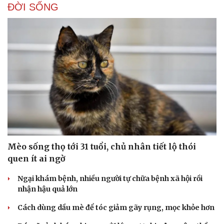
ĐỜI SỐNG
Doanh nghiệp
Công nghệ
Mèo sống thọ tới 31 tuổi, chủ nhân tiết lộ thói
Thông tin doanh nghiệp
Sành điệu
quen ít ai ngờ
Doanh nghiệp 24h
Tin Công nghệ
Doanh nhân
Trải nghiệm
Ngại khám bệnh, nhiều người tự chữa bệnh xã hội rồi
Vì cộng đồng
Chuyển đổi số
nhận hậu quả lớn
Cách dùng dầu mè để tóc giảm gãy rụng, mọc khỏe hơn