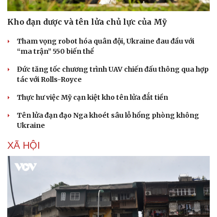
Kho đạn dược và tên lửa chủ lực của Mỹ
Tham vọng robot hóa quân đội, Ukraine đau đầu với
“ma trận” 550 biến thể
Đức tăng tốc chương trình UAV chiến đấu thông qua hợp
tác với Rolls-Royce
Thực hư việc Mỹ cạn kiệt kho tên lửa đắt tiền
Tên lửa đạn đạo Nga khoét sâu lỗ hổng phòng không
Ukraine
Sức khỏe
Đời sống
XÃ HỘI
Dinh dưỡng - món ngon
Nhà đẹp
Cây thuốc
Blog
Sản phụ khoa
Tình yêu - Gia đình
Nhi khoa
Nam khoa
Làm đẹp - giảm cân
Phòng mạch online