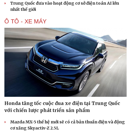
Trung Quốc đưa vào hoạt động cơ sở điện toán AI lớn
nhất thế giới
Ô TÔ - XE MÁY
Honda tăng tốc cuộc đua xe điện tại Trung Quốc
Văn hóa
Giải trí
với chiến lược phát triển sản phẩm
Sân khấu - Điện ảnh
Nghệ sĩ
Văn học
Thời trang
Mazda MX-5 thế hệ mới sẽ có cả bản thuần điện và động
Âm nhạc
Sao Việt
cơ xăng Skyactiv-Z 2.5L