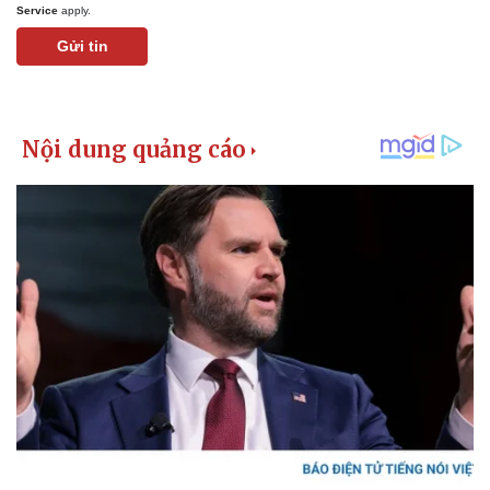
Service
apply.
Gửi tin
Kinh tế
Thị trường
Bất động sản
Giá vàng
Khởi nghiệp
Tiêu dùng
Tỷ giá
Chứng khoán
Giá cà phê