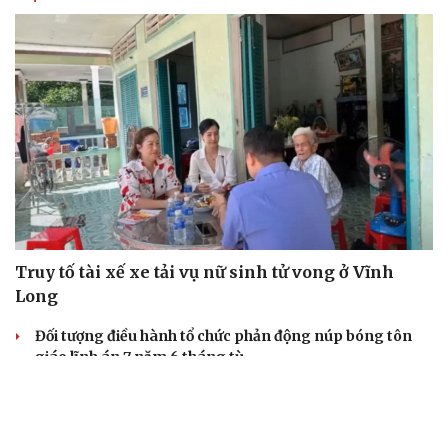
Truy tố tài xế xe tải vụ nữ sinh tử vong ở Vĩnh
Long
Đối tượng điều hành tổ chức phản động núp bóng tôn
giáo lĩnh án 7 năm 6 tháng tù
Vụ gian lận thi tại Tuyên Quang: Khởi tố thêm 2 người,
nâng tổng số lên 29 bị can