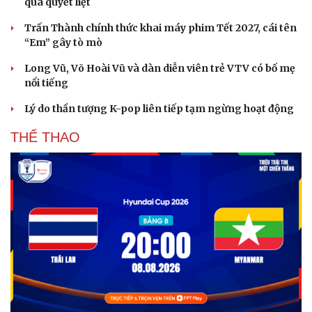
quá quyết liệt
Trấn Thành chính thức khai máy phim Tết 2027, cái tên
“Em” gây tò mò
Long Vũ, Võ Hoài Vũ và dàn diễn viên trẻ VTV có bố mẹ
nổi tiếng
Lý do thần tượng K-pop liên tiếp tạm ngừng hoạt động
THỂ THAO
Du lịch
Podcast
Tư vấn
Câu chuyện thời sự
Săn Tour
Đọc truyện đêm khuya
check-in
Cửa sổ tình yêu
Kể chuyện cho bé