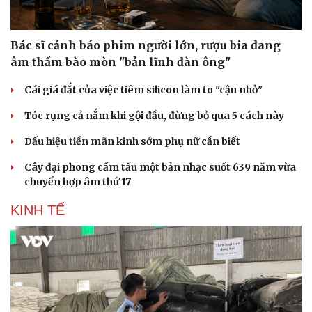
Bác sĩ cảnh báo phim người lớn, rượu bia đang
âm thầm bào mòn "bản lĩnh đàn ông"
Doanh nghiệp
Công nghệ
Thông tin doanh nghiệp
Sành điệu
Cái giá đắt của việc tiêm silicon làm to "cậu nhỏ"
Doanh nghiệp 24h
Tin Công nghệ
Doanh nhân
Trải nghiệm
Tóc rụng cả nắm khi gội đầu, đừng bỏ qua 5 cách này
Vì cộng đồng
Chuyển đổi số
Dấu hiệu tiền mãn kinh sớm phụ nữ cần biết
Cây đại phong cầm tấu một bản nhạc suốt 639 năm vừa
chuyển hợp âm thứ 17
KINH TẾ