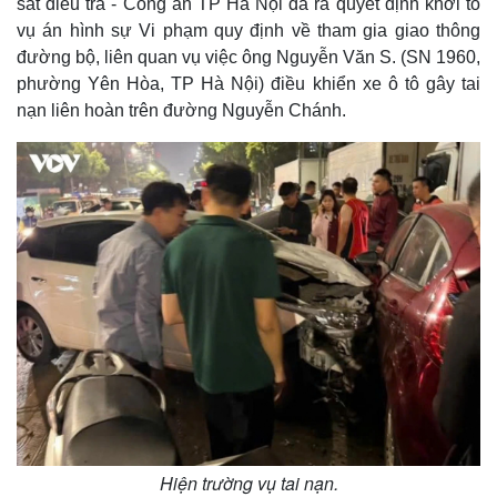
sát điều tra - Công an TP Hà Nội đã ra quyết định khởi tố
vụ án hình sự Vi phạm quy định về tham gia giao thông
đường bộ, liên quan vụ việc ông Nguyễn Văn S. (SN 1960,
phường Yên Hòa, TP Hà Nội) điều khiển xe ô tô gây tai
nạn liên hoàn trên đường Nguyễn Chánh.
Hiện trường vụ tai nạn.