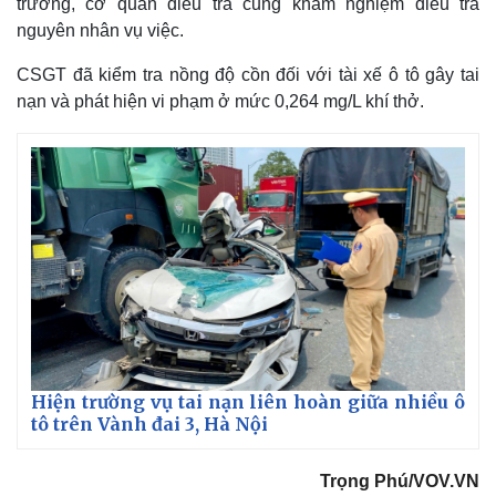
trường, cơ quan điều tra cũng khám nghiệm điều tra
nguyên nhân vụ việc.
CSGT đã kiểm tra nồng độ cồn đối với tài xế ô tô gây tai
nạn và phát hiện vi phạm ở mức 0,264 mg/L khí thở.
Thế giới
Multimedia
Quan sát
Video
Cuộc sống đó đây
Ảnh
Hồ sơ
E-Magazine
Hiện trường vụ tai nạn liên hoàn giữa nhiều ô
Infographic
tô trên Vành đai 3, Hà Nội
Trọng Phú/VOV.VN