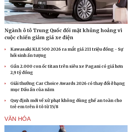
Ngành ô tô Trung Quốc đối mặt khủng hoảng vì
cuộc chiến giảm giá xe điện
Kawasaki KLE 500 2026 ra mắt giá 211 triệu đồng - Sự
hồi sinh ấn tượng
Gần 2.000 con ốc titan trên siêu xe Pagani có giá hơn
2,9 tỷ đồng
Giải thưởng Car Choice Awards 2026 có thay đổi ở hạng
Văn hóa
Giải trí
mục Dấu ấn của năm
Sân khấu - Điện ảnh
Nghệ sĩ
Quy định mới về xử phạt không dùng ghế an toàn cho
Văn học
Thời trang
trẻ em trên ô tô từ 15/8
Âm nhạc
Sao Việt
Di sản
VĂN HÓA