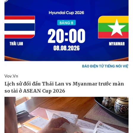
Vụ án
Vũ khí
Tin nóng
Việt Nam
Tư vấn luật
Phân tích