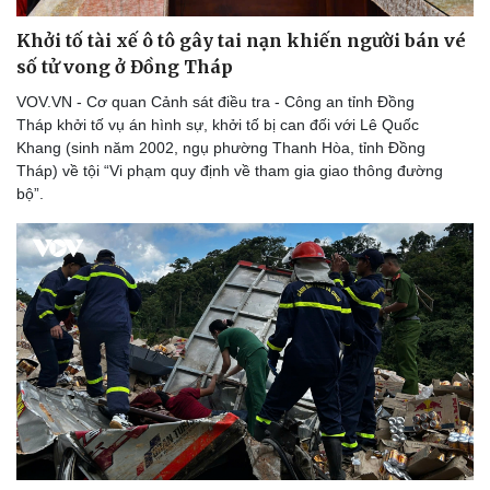
Thể thao
Ô tô - Xe máy
Khởi tố tài xế ô tô gây tai nạn khiến người bán vé
Bóng đá
Ô tô
số tử vong ở Đồng Tháp
Lịch thi đấu bóng đá
Xe máy
Thế giới thể thao
Tư vấn
VOV.VN - Cơ quan Cảnh sát điều tra - Công an tỉnh Đồng
eSports
Tháp khởi tố vụ án hình sự, khởi tố bị can đối với Lê Quốc
Hậu trường
Khang (sinh năm 2002, ngụ phường Thanh Hòa, tỉnh Đồng
Tháp) về tội “Vi phạm quy định về tham gia giao thông đường
bộ”.