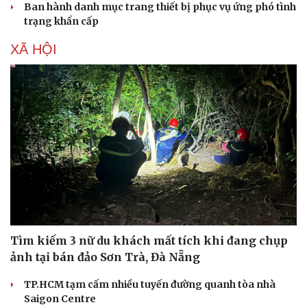
Ban hành danh mục trang thiết bị phục vụ ứng phó tình
trạng khẩn cấp
XÃ HỘI
Sức khỏe
Đời sống
Dinh dưỡng - món ngon
Nhà đẹp
Cây thuốc
Blog
Sản phụ khoa
Tình yêu - Gia đình
Nhi khoa
Nam khoa
Làm đẹp - giảm cân
Phòng mạch online
Ăn sạch sống khỏe
Tìm kiếm 3 nữ du khách mất tích khi đang chụp
ảnh tại bán đảo Sơn Trà, Đà Nẵng
TP.HCM tạm cấm nhiều tuyến đường quanh tòa nhà
Saigon Centre