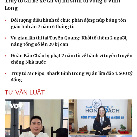
Truy tố tài xế xe tải vụ nữ sinh tử vong ở Vĩnh
Long
Đối tượng điều hành tổ chức phản động núp bóng tôn
giáo lĩnh án 7 năm 6 tháng tù
Vụ gian lận thi tại Tuyên Quang: Khởi tố thêm 2 người,
nâng tổng số lên 29 bị can
Đoàn Bảo Châu bị phạt 7 năm tù về hành vi tuyên truyền
chống Nhà nước
Truy tố Mr Pips, Shark Bình trong vụ án lừa đảo 1.600 tỷ
đồng
TƯ VẤN LUẬT