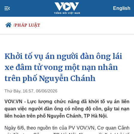
English
PHÁP LUẬT
/
Khởi tố vụ án người đàn ông lái
Chính trị
Xã hội
Đảng
Tin 24h
xe đâm tử vong một nạn nhân
Tổ chức nhân sự
Dự báo thời tiết
trên phố Nguyễn Chánh
Quốc hội
Giáo dục
Nhận diện sự thật
Dấu ấn VOV
Việc làm
Thứ Bảy, 16:57, 06/06/2026
Biển đảo
VOV.VN - Lực lượng chức năng đã khởi tố vụ án liên
quan việc người đàn ông có nồng độ cồn, gây tai nạn
liên hoàn trên phố Nguyễn Chánh, TP Hà Nội.
Ngày 6/6, theo nguồn tin của PV VOV.VN, Cơ quan Cảnh