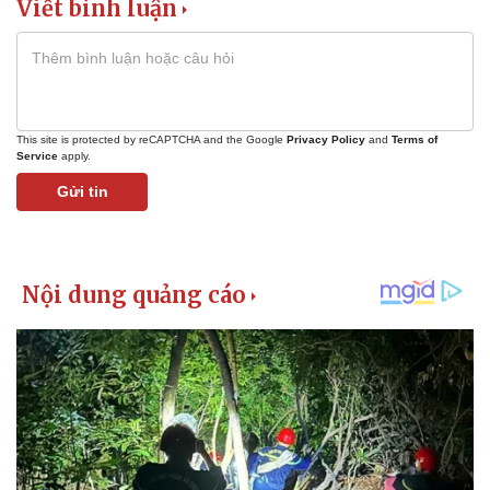
Viết bình luận
This site is protected by reCAPTCHA and the Google
Privacy Policy
and
Terms of
Service
apply.
Gửi tin
Kinh tế
Thị trường
Bất động sản
Giá vàng
Khởi nghiệp
Tiêu dùng
Tỷ giá
Chứng khoán