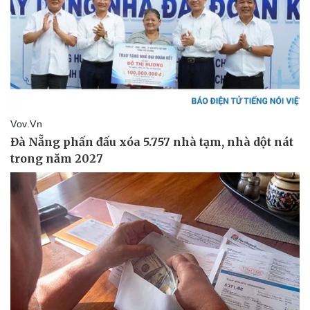
Sức khỏe
Đời sống
Dinh dưỡng - món ngon
Nhà đẹp
Cây thuốc
Blog
Sản phụ khoa
Tình yêu - Gia đình
Nhi khoa
Nam khoa
Làm đẹp - giảm cân
Phòng mạch online
Ăn sạch sống khỏe