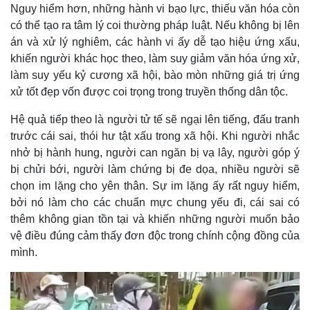
Nguy hiểm hơn, những hành vi bạo lực, thiếu văn hóa còn
có thể tạo ra tâm lý coi thường pháp luật. Nếu không bị lên
án và xử lý nghiêm, các hành vi ấy dễ tạo hiệu ứng xấu,
khiến người khác học theo, làm suy giảm văn hóa ứng xử,
làm suy yếu kỷ cương xã hội, bào mòn những giá trị ứng
xử tốt đẹp vốn được coi trọng trong truyền thống dân tộc.
Hệ quả tiếp theo là người tử tế sẽ ngại lên tiếng, đấu tranh
trước cái sai, thói hư tật xấu trong xã hội. Khi người nhắc
nhở bị hành hung, người can ngăn bị vạ lây, người góp ý
bị chửi bới, người làm chứng bị đe dọa, nhiều người sẽ
chọn im lặng cho yên thân. Sự im lặng ấy rất nguy hiểm,
bởi nó làm cho các chuẩn mực chung yếu đi, cái sai có
thêm không gian tồn tại và khiến những người muốn bảo
vệ điều đúng cảm thấy đơn độc trong chính cộng đồng của
Kinh tế
Thị trường
mình.
Bất động sản
Giá vàng
Khởi nghiệp
Tiêu dùng
Tỷ giá
Chứng khoán