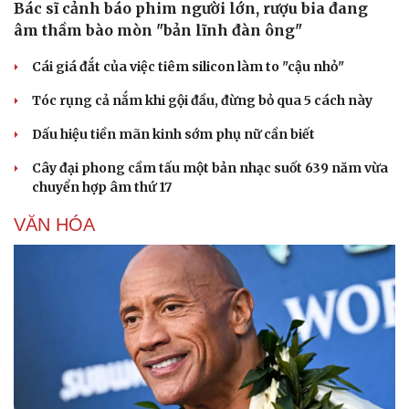
Bác sĩ cảnh báo phim người lớn, rượu bia đang
âm thầm bào mòn "bản lĩnh đàn ông"
Cái giá đắt của việc tiêm silicon làm to "cậu nhỏ"
Tóc rụng cả nắm khi gội đầu, đừng bỏ qua 5 cách này
Dấu hiệu tiền mãn kinh sớm phụ nữ cần biết
Cây đại phong cầm tấu một bản nhạc suốt 639 năm vừa
chuyển hợp âm thứ 17
VĂN HÓA
Du lịch
Podcast
Tư vấn
Câu chuyện thời sự
Săn Tour
Đọc truyện đêm khuya
check-in
Cửa sổ tình yêu
Kể chuyện cho bé