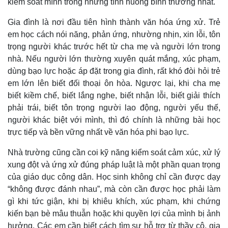
kiểm soát mình trong những tình huống bình thường nhất.
Vụ án
Vũ khí
Tin nóng
Việt Nam
Gia đình là nơi đầu tiên hình thành văn hóa ứng xử. Trẻ
Tư vấn luật
Phân tích
em học cách nói năng, phản ứng, nhường nhịn, xin lỗi, tôn
trọng người khác trước hết từ cha mẹ và người lớn trong
nhà. Nếu người lớn thường xuyên quát mắng, xúc phạm,
dùng bạo lực hoặc áp đặt trong gia đình, rất khó đòi hỏi trẻ
em lớn lên biết đối thoại ôn hòa. Ngược lại, khi cha mẹ
biết kiềm chế, biết lắng nghe, biết nhận lỗi, biết giải thích
phải trái, biết tôn trọng người lao động, người yếu thế,
người khác biệt với mình, thì đó chính là những bài học
trực tiếp và bền vững nhất về văn hóa phi bạo lực.
Nhà trường cũng cần coi kỹ năng kiểm soát cảm xúc, xử lý
xung đột và ứng xử đúng pháp luật là một phần quan trọng
của giáo dục công dân. Học sinh không chỉ cần được dạy
“không được đánh nhau”, mà còn cần được học phải làm
gì khi tức giận, khi bị khiêu khích, xúc phạm, khi chứng
kiến bạn bè mâu thuẫn hoặc khi quyền lợi của mình bị ảnh
hưởng. Các em cần biết cách tìm sự hỗ trợ từ thầy cô, gia