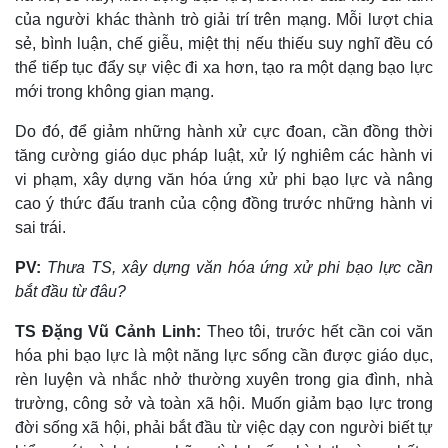
của người khác thành trò giải trí trên mạng. Mỗi lượt chia
sẻ, bình luận, chế giễu, miệt thị nếu thiếu suy nghĩ đều có
thể tiếp tục đẩy sự việc đi xa hơn, tạo ra một dạng bạo lực
mới trong không gian mạng.
Do đó, để giảm những hành xử cực đoan, cần đồng thời
tăng cường giáo dục pháp luật, xử lý nghiêm các hành vi
vi phạm, xây dựng văn hóa ứng xử phi bạo lực và nâng
cao ý thức đấu tranh của cộng đồng trước những hành vi
sai trái.
PV:
Thưa TS, xây dựng văn hóa ứng xử phi bạo lực cần
bắt đầu từ đâu?
TS Đặng Vũ Cảnh Linh:
Theo tôi, trước hết cần coi văn
hóa phi bạo lực là một năng lực sống cần được giáo dục,
rèn luyện và nhắc nhở thường xuyên trong gia đình, nhà
trường, công sở và toàn xã hội. Muốn giảm bạo lực trong
Pháp luật
Quân sự - Quốc phòng
đời sống xã hội, phải bắt đầu từ việc dạy con người biết tự