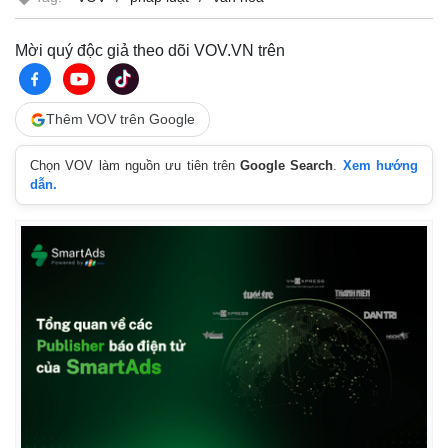
Thể thao
Ô tô - Xe máy
Bóng đá
Ô tô
Mời quý độc giả theo dõi VOV.VN trên
Lịch thi đấu bóng đá
Xe máy
Thế giới thể thao
Tư vấn
eSports
Thêm VOV trên Google
Hậu trường
Chọn VOV làm nguồn ưu tiên trên
Google Search
.
Xem hướng
dẫn.