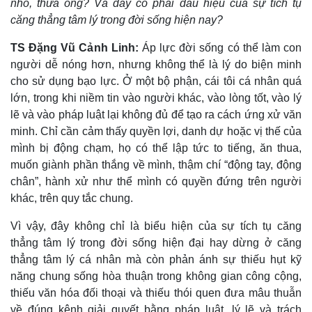
nhỏ, thưa ông? Và đây có phải dấu hiệu của sự tích tụ
căng thẳng tâm lý trong đời sống hiện nay?
TS Đặng Vũ Cảnh Linh:
Áp lực đời sống có thể làm con
người dễ nóng hơn, nhưng không thể là lý do biện minh
cho sử dụng bạo lực. Ở một bộ phận, cái tôi cá nhân quá
lớn, trong khi niềm tin vào người khác, vào lòng tốt, vào lý
lẽ và vào pháp luật lại không đủ để tạo ra cách ứng xử văn
minh. Chỉ cần cảm thấy quyền lợi, danh dự hoặc vị thế của
mình bị động chạm, họ có thể lập tức to tiếng, ăn thua,
muốn giành phần thắng về mình, thậm chí “động tay, động
chân”, hành xử như thể mình có quyền đứng trên người
khác, trên quy tắc chung.
Thế giới
Multimedia
Quan sát
Video
Vì vậy, đây không chỉ là biểu hiện của sự tích tụ căng
Cuộc sống đó đây
Ảnh
thẳng tâm lý trong đời sống hiện đại hay dừng ở căng
Hồ sơ
E-Magazine
thẳng tâm lý cá nhân mà còn phản ánh sự thiếu hụt kỹ
Infographic
năng chung sống hòa thuận trong không gian công cộng,
thiếu văn hóa đối thoại và thiếu thói quen đưa mâu thuẫn
về đúng kênh giải quyết bằng pháp luật, lý lẽ và trách