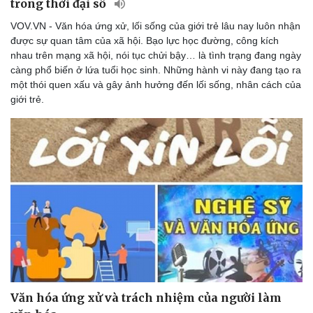
trong thời đại số
VOV.VN - Văn hóa ứng xử, lối sống của giới trẻ lâu nay luôn nhận
được sự quan tâm của xã hội. Bạo lực học đường, công kích
nhau trên mạng xã hội, nói tục chửi bậy… là tình trạng đang ngày
càng phổ biến ở lứa tuổi học sinh. Những hành vi này đang tạo ra
một thói quen xấu và gây ảnh hưởng đến lối sống, nhân cách của
giới trẻ.
Văn hóa
Giải trí
Sân khấu - Điện ảnh
Nghệ sĩ
Văn học
Thời trang
Âm nhạc
Sao Việt
Di sản
Văn hóa ứng xử và trách nhiệm của người làm