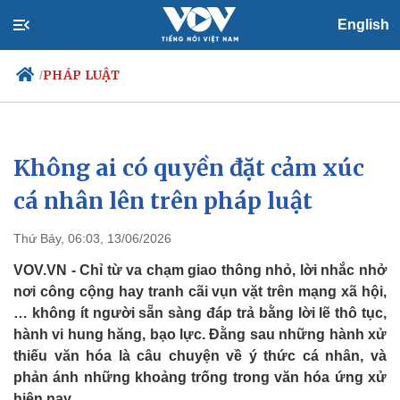
English
PHÁP LUẬT
/
Không ai có quyền đặt cảm xúc
Chính trị
Xã hội
Đảng
Tin 24h
cá nhân lên trên pháp luật
Tổ chức nhân sự
Dự báo thời tiết
Quốc hội
Giáo dục
Thứ Bảy, 06:03, 13/06/2026
Nhận diện sự thật
Dấu ấn VOV
Việc làm
VOV.VN - Chỉ từ va chạm giao thông nhỏ, lời nhắc nhở
Biển đảo
nơi công cộng hay tranh cãi vụn vặt trên mạng xã hội,
… không ít người sẵn sàng đáp trả bằng lời lẽ thô tục,
hành vi hung hăng, bạo lực. Đằng sau những hành xử
thiếu văn hóa là câu chuyện về ý thức cá nhân, và
phản ánh những khoảng trống trong văn hóa ứng xử
hiện nay.