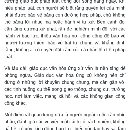
cường giáo dục pháp luật trong đời sống hằng ngày. Khi
hiểu pháp luật, con người sẽ biết rằng quyền lợi của mình
phải được bảo vệ bằng con đường hợp pháp, chứ không
thể bằng lời nhục mạ hoặc hành vi tự xử. Bên cạnh đó,
cần tăng cường xử phạt, răn đe nghiêm minh đối với các
hành vi bạo lực, thiếu văn hóa nơi công cộng để bảo vệ
người lương thiện, bảo vệ trật tự chung và khẳng định
rằng, không ai có quyền đặt cảm xúc cá nhân lên trên pháp
luật.
Về lâu dài, giáo dục văn hóa ứng xử vẫn là nền tảng để
phòng ngừa. Giáo dục văn hóa ứng xử không nên chỉ
dừng ở những lời khuyên chung chung, mà cần gắn với
các tình huống cụ thể trong giao thông, chung cư, trường
học, nơi làm việc, mạng xã hội và các không gian công
cộng khác.
Một điểm rất quan trọng nữa là người ngoài cuộc cần nhìn
nhận, đánh giá các vụ việc một cách có trách nhiệm, không
hả hê, cổ xúy, kích động bạo lực, biến nỗi đau hay sai lầm