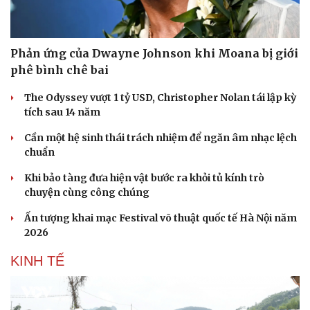
Hạt giống tâm hồn
Phản ứng của Dwayne Johnson khi Moana bị giới
phê bình chê bai
The Odyssey vượt 1 tỷ USD, Christopher Nolan tái lập kỳ
tích sau 14 năm
Cần một hệ sinh thái trách nhiệm để ngăn âm nhạc lệch
chuẩn
Khi bảo tàng đưa hiện vật bước ra khỏi tủ kính trò
chuyện cùng công chúng
Ấn tượng khai mạc Festival võ thuật quốc tế Hà Nội năm
2026
KINH TẾ