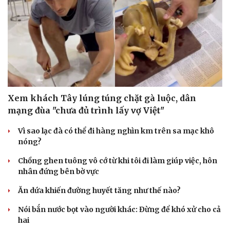
Doanh nghiệp
Công nghệ
Thông tin doanh nghiệp
Sành điệu
Doanh nghiệp 24h
Tin Công nghệ
Doanh nhân
Trải nghiệm
Vì cộng đồng
Chuyển đổi số
Xem khách Tây lúng túng chặt gà luộc, dân
mạng đùa "chưa đủ trình lấy vợ Việt"
Vì sao lạc đà có thể đi hàng nghìn km trên sa mạc khô
nóng?
Chồng ghen tuông vô cớ từ khi tôi đi làm giúp việc, hôn
nhân đứng bên bờ vực
Ăn dứa khiến đường huyết tăng như thế nào?
Nói bắn nước bọt vào người khác: Đừng để khó xử cho cả
hai