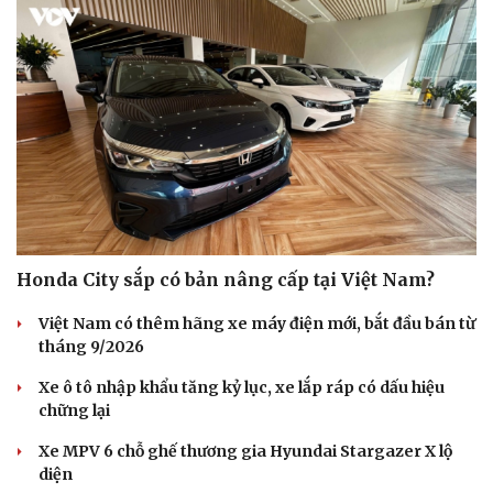
Honda City sắp có bản nâng cấp tại Việt Nam?
Việt Nam có thêm hãng xe máy điện mới, bắt đầu bán từ
Văn hóa
Giải trí
tháng 9/2026
Sân khấu - Điện ảnh
Nghệ sĩ
Văn học
Thời trang
Xe ô tô nhập khẩu tăng kỷ lục, xe lắp ráp có dấu hiệu
Âm nhạc
Sao Việt
chững lại
Di sản
Xe MPV 6 chỗ ghế thương gia Hyundai Stargazer X lộ
diện