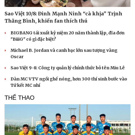
Sao Việt 10/8: Đinh Mạnh Ninh “cà khịa” Trịnh
Thăng Bình, khiến fan thích thú
BIGBANG tái xuất kỷ niệm 20 năm thành lập, đĩa đơn
"BiiiG" có gì đặc biệt?
Michael B. Jordan và canh bạc lớn sau tượng vàng
Oscar
Sao Việt 9-8: Công ty quản lý chính thức bỏ tên Miu Lê
Dàn MC VTV ngồi ghế nóng, hơn 300 thí sinh bước vào
Tứ kết MC nhí
THỂ THAO
Du lịch
Podcast
Tư vấn
Câu chuyện thời sự
Săn Tour
Đọc truyện đêm khuya
check-in
Cửa sổ tình yêu
Kể chuyện cho bé