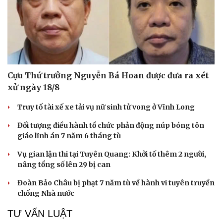
Cựu Thứ trưởng Nguyễn Bá Hoan được đưa ra xét
xử ngày 18/8
Truy tố tài xế xe tải vụ nữ sinh tử vong ở Vĩnh Long
Đối tượng điều hành tổ chức phản động núp bóng tôn
giáo lĩnh án 7 năm 6 tháng tù
Vụ gian lận thi tại Tuyên Quang: Khởi tố thêm 2 người,
nâng tổng số lên 29 bị can
Đoàn Bảo Châu bị phạt 7 năm tù về hành vi tuyên truyền
chống Nhà nước
TƯ VẤN LUẬT