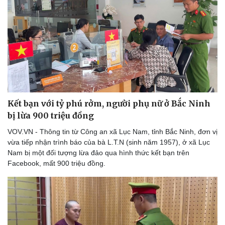
Thể thao
Ô tô - Xe máy
Bóng đá
Ô tô
Lịch thi đấu bóng đá
Xe máy
Thế giới thể thao
Tư vấn
eSports
Hậu trường
Kết bạn với tỷ phú rởm, người phụ nữ ở Bắc Ninh
bị lừa 900 triệu đồng
VOV.VN - Thông tin từ Công an xã Lục Nam, tỉnh Bắc Ninh, đơn vị
vừa tiếp nhận trình báo của bà L.T.N (sinh năm 1957), ở xã Lục
Nam bị một đối tượng lừa đảo qua hình thức kết bạn trên
Facebook, mất 900 triệu đồng.