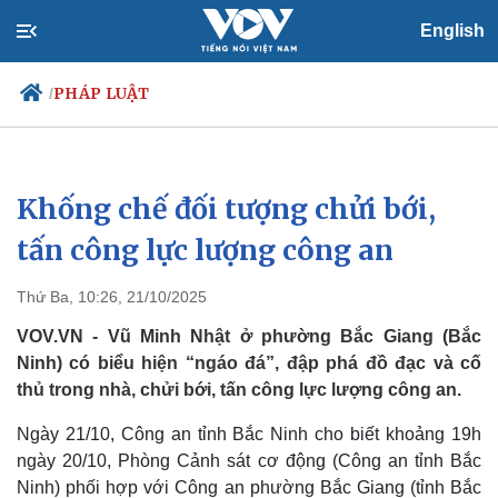
English
PHÁP LUẬT
/
Khống chế đối tượng chửi bới,
Chính trị
Xã hội
Đảng
Tin 24h
tấn công lực lượng công an
Tổ chức nhân sự
Dự báo thời tiết
Quốc hội
Giáo dục
Thứ Ba, 10:26, 21/10/2025
Nhận diện sự thật
Dấu ấn VOV
Việc làm
VOV.VN - Vũ Minh Nhật ở phường Bắc Giang (Bắc
Biển đảo
Ninh) có biểu hiện “ngáo đá”, đập phá đồ đạc và cố
thủ trong nhà, chửi bới, tấn công lực lượng công an.
Ngày 21/10, Công an tỉnh Bắc Ninh cho biết khoảng 19h
ngày 20/10, Phòng Cảnh sát cơ động (Công an tỉnh Bắc
Ninh) phối hợp với Công an phường Bắc Giang (tỉnh Bắc