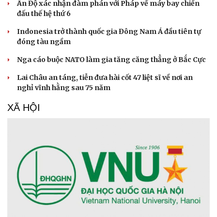
Ấn Độ xác nhận đàm phán với Pháp về máy bay chiến
đấu thế hệ thứ 6
Indonesia trở thành quốc gia Đông Nam Á đầu tiên tự
đóng tàu ngầm
Nga cáo buộc NATO làm gia tăng căng thẳng ở Bắc Cực
Sức khỏe
Đời sống
Lai Châu an táng, tiễn đưa hài cốt 47 liệt sĩ về nơi an
Dinh dưỡng - món ngon
Nhà đẹp
nghỉ vĩnh hằng sau 75 năm
Cây thuốc
Blog
XÃ HỘI
Sản phụ khoa
Tình yêu - Gia đình
Nhi khoa
Nam khoa
Làm đẹp - giảm cân
Phòng mạch online
Ăn sạch sống khỏe