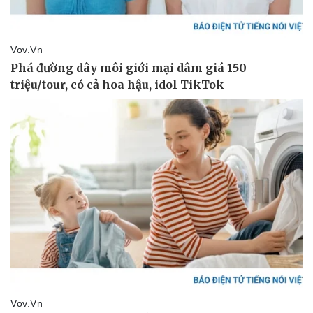
Vụ án
Vũ khí
Tin nóng
Việt Nam
Tư vấn luật
Phân tích