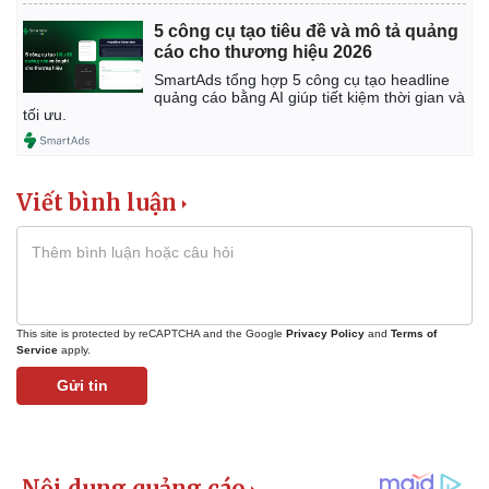
5 công cụ tạo tiêu đề và mô tả quảng
cáo cho thương hiệu 2026
SmartAds tổng hợp 5 công cụ tạo headline
quảng cáo bằng AI giúp tiết kiệm thời gian và
tối ưu.
Viết bình luận
This site is protected by reCAPTCHA and the Google
Privacy Policy
and
Terms of
Service
apply.
Kinh tế
Thị trường
Gửi tin
Bất động sản
Giá vàng
Khởi nghiệp
Tiêu dùng
Tỷ giá
Chứng khoán