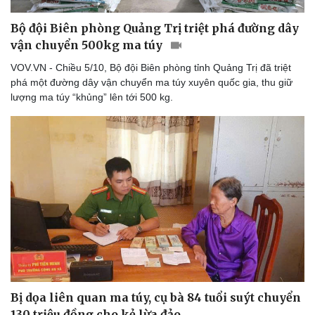
Thể thao
Ô tô - Xe máy
Bộ đội Biên phòng Quảng Trị triệt phá đường dây
Bóng đá
Ô tô
vận chuyển 500kg ma túy
Lịch thi đấu bóng đá
Xe máy
Thế giới thể thao
Tư vấn
VOV.VN - Chiều 5/10, Bộ đội Biên phòng tỉnh Quảng Trị đã triệt
eSports
phá một đường dây vận chuyển ma túy xuyên quốc gia, thu giữ
Hậu trường
lượng ma túy “khủng” lên tới 500 kg.
Bị dọa liên quan ma túy, cụ bà 84 tuổi suýt chuyển
130 triệu đồng cho kẻ lừa đảo