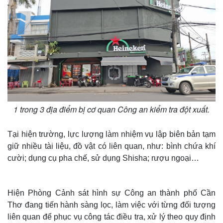
1 trong 3 địa điểm bị cơ quan Công an kiểm tra đột xuất.
Tại hiện trường, lực lượng làm nhiệm vụ lập biên bản tạm
Thế giới
Multimedia
giữ nhiều tài liệu, đồ vật có liên quan, như: bình chứa khí
Quan sát
Video
cười; dụng cụ pha chế, sử dụng Shisha; rượu ngoại…
Cuộc sống đó đây
Ảnh
Hồ sơ
E-Magazine
Infographic
Hiện Phòng Cảnh sát hình sự Công an thành phố Cần
Thơ đang tiến hành sàng lọc, làm việc với từng đối tượng
liên quan để phục vụ công tác điều tra, xử lý theo quy định