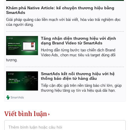
Khám phá Native Article: kể chuyện thương hiệu bằng
SmartAds
Giải pháp quảng cáo liền mạch với bài viết, hòa vào trải nghiệm đọc
của người dùng.
Tăng nhận diện thương hiệu với định
dạng Brand Video từ SmartAds
Hướng dẫn từng bước tạo chiến dịch Brand
Video Ads, chọn mục tiêu và target đúng đối
tượng.
SmartAds kết nối thương hiệu với hệ
thống báo điện tử hàng đầu
Tiếp cận độc giả trên nền tảng báo chí lớn, giúp
thương hiệu tăng uy tín và hiệu quả dài hạn.
Kinh tế
Thị trường
Bất động sản
Giá vàng
Viết bình luận
Khởi nghiệp
Tiêu dùng
Tỷ giá
Chứng khoán