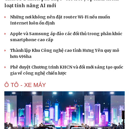
loạt tính năng AI mới
Những nơi không nên đặt router Wi-Fi nếu muốn
Internet luôn ổn định
Apple và Samsung áp đảo các đối thủ trong phân khúc
smartphone cao cấp
Thành lập Khu Công nghệ cao tỉnh Hưng Yên quy mô
hơn 496ha
Phê duyệt Chương trình KHCN và đổi mới sáng tạo quốc
gia về công nghệ chiến lược
Ô TÔ - XE MÁY
Văn hóa
Giải trí
Sân khấu - Điện ảnh
Nghệ sĩ
Văn học
Thời trang
Âm nhạc
Sao Việt
Di sản