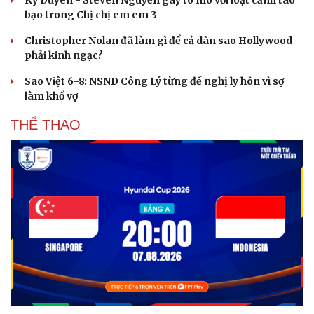
Kỳ Duyên - Steven Nguyễn gây tò mò với loạt cảnh táo
Hạt giống tâm hồn
bạo trong Chị chị em em 3
Christopher Nolan đã làm gì để cả dàn sao Hollywood
phải kinh ngạc?
Sao Việt 6-8: NSND Công Lý từng đề nghị ly hôn vì sợ
làm khổ vợ
THỂ THAO