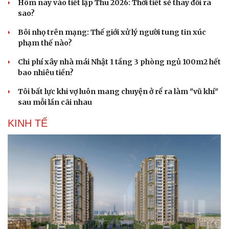
Hôm nay vào tiết lập Thu 2026: Thời tiết sẽ thay đổi ra
sao?
Bôi nhọ trên mạng: Thế giới xử lý người tung tin xúc
phạm thế nào?
Chi phí xây nhà mái Nhật 1 tầng 3 phòng ngủ 100m2 hết
bao nhiêu tiền?
Tôi bất lực khi vợ luôn mang chuyện ở rể ra làm "vũ khí"
sau mỗi lần cãi nhau
KINH TẾ