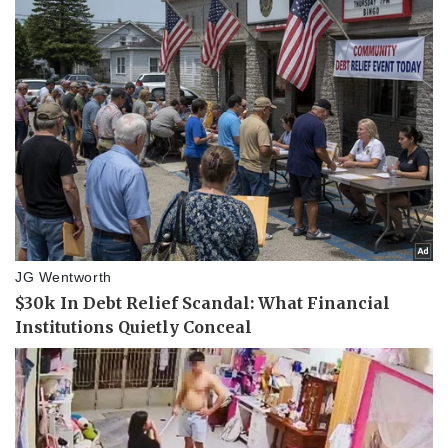
Vụ án
Vũ khí
Tin nóng
Việt Nam
Tư vấn luật
Phân tích