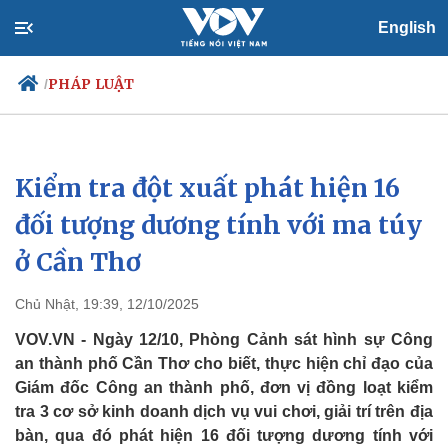
English
PHÁP LUẬT
/
Kiểm tra đột xuất phát hiện 16
Chính trị
Xã hội
Đảng
Tin 24h
đối tượng dương tính với ma túy
Tổ chức nhân sự
Dự báo thời tiết
ở Cần Thơ
Quốc hội
Giáo dục
Nhận diện sự thật
Dấu ấn VOV
Việc làm
Chủ Nhật, 19:39, 12/10/2025
Biển đảo
VOV.VN - Ngày 12/10, Phòng Cảnh sát hình sự Công
an thành phố Cần Thơ cho biết, thực hiện chỉ đạo của
Giám đốc Công an thành phố, đơn vị đồng loạt kiểm
tra 3 cơ sở kinh doanh dịch vụ vui chơi, giải trí trên địa
bàn, qua đó phát hiện 16 đối tượng dương tính với