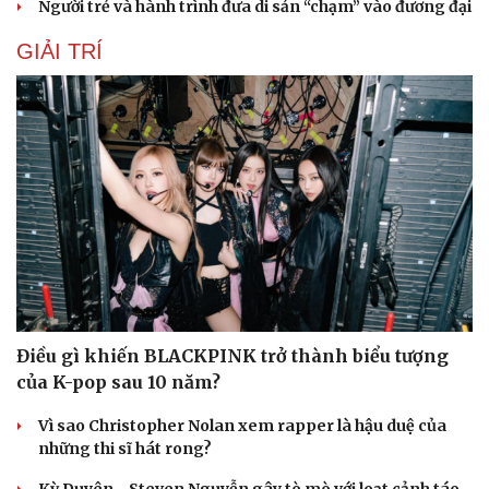
Người trẻ và hành trình đưa di sản “chạm” vào đương đại
GIẢI TRÍ
Điều gì khiến BLACKPINK trở thành biểu tượng
của K-pop sau 10 năm?
Du lịch
Podcast
Tư vấn
Câu chuyện thời sự
Vì sao Christopher Nolan xem rapper là hậu duệ của
Săn Tour
Đọc truyện đêm khuya
những thi sĩ hát rong?
check-in
Cửa sổ tình yêu
Kể chuyện cho bé