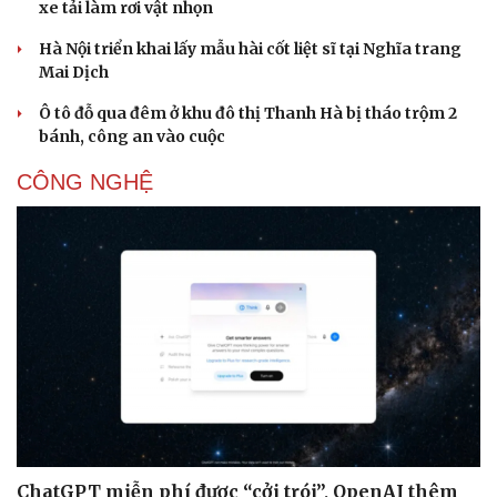
xe tải làm rơi vật nhọn
Hà Nội triển khai lấy mẫu hài cốt liệt sĩ tại Nghĩa trang
Mai Dịch
Ô tô đỗ qua đêm ở khu đô thị Thanh Hà bị tháo trộm 2
bánh, công an vào cuộc
CÔNG NGHỆ
ChatGPT miễn phí được “cởi trói”, OpenAI thêm