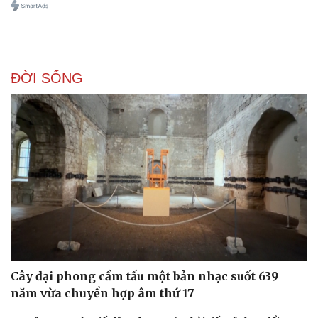
Doanh nghiệp
Công nghệ
ĐỜI SỐNG
Thông tin doanh nghiệp
Sành điệu
Doanh nghiệp 24h
Tin Công nghệ
Doanh nhân
Trải nghiệm
Vì cộng đồng
Chuyển đổi số
Cây đại phong cầm tấu một bản nhạc suốt 639
năm vừa chuyển hợp âm thứ 17