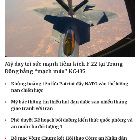
Sức khỏe
Đời sống
Dinh dưỡng - món ngon
Nhà đẹp
Cây thuốc
Blog
Mỹ duy trì sức mạnh tiêm kích F-22 tại Trung
Sản phụ khoa
Tình yêu - Gia đình
Đông bằng “mạch máu” KC-135
Nhi khoa
Nam khoa
Khủng hoảng tên lửa Patriot đẩy NATO vào thế lưỡng
Làm đẹp - giảm cân
nan chiến lược
Phòng mạch online
Mỹ bác thông tin thiếu hụt đạn dược sau nhiều tháng
Ăn sạch sống khỏe
giao tranh với Iran
Phê duyệt Kế hoạch bồi dưỡng kiến thức quốc phòng và
an ninh cho đối tượng 1
Bế mạc Vòng Chung kết Hội thao Công an Nhân dân