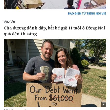
Pháp luật
Quân sự - Quốc phòng
Vụ án
Vũ khí
Tin nóng
Việt Nam
Tư vấn luật
Phân tích