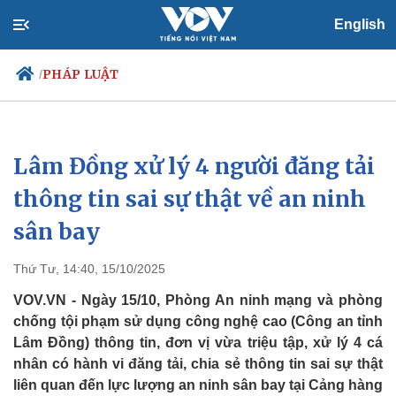
English
PHÁP LUẬT
/
Lâm Đồng xử lý 4 người đăng tải
Chính trị
Xã hội
Đảng
Tin 24h
thông tin sai sự thật về an ninh
Tổ chức nhân sự
Dự báo thời tiết
sân bay
Quốc hội
Giáo dục
Nhận diện sự thật
Dấu ấn VOV
Việc làm
Thứ Tư, 14:40, 15/10/2025
Biển đảo
VOV.VN - Ngày 15/10, Phòng An ninh mạng và phòng
chống tội phạm sử dụng công nghệ cao (Công an tỉnh
Lâm Đồng) thông tin, đơn vị vừa triệu tập, xử lý 4 cá
nhân có hành vi đăng tải, chia sẻ thông tin sai sự thật
liên quan đến lực lượng an ninh sân bay tại Cảng hàng