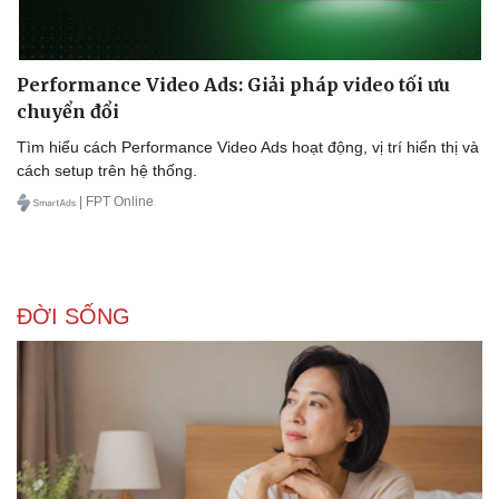
Performance Video Ads: Giải pháp video tối ưu
chuyển đổi
Tìm hiểu cách Performance Video Ads hoạt động, vị trí hiển thị và
cách setup trên hệ thống.
| FPT Online
ĐỜI SỐNG
Doanh nghiệp
Công nghệ
Thông tin doanh nghiệp
Sành điệu
Doanh nghiệp 24h
Tin Công nghệ
Doanh nhân
Trải nghiệm
Vì cộng đồng
Chuyển đổi số