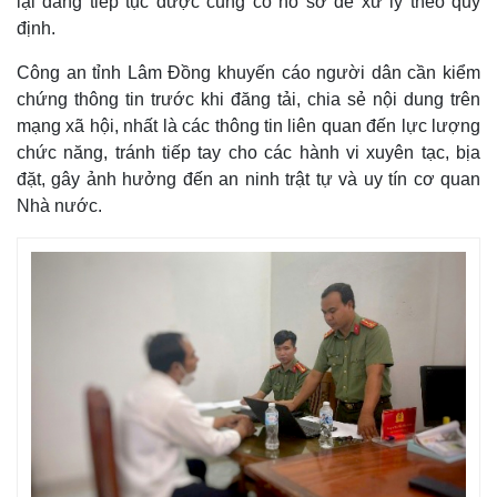
lại đang tiếp tục được củng cố hồ sơ để xử lý theo quy
định.
Công an tỉnh Lâm Đồng khuyến cáo người dân cần kiểm
chứng thông tin trước khi đăng tải, chia sẻ nội dung trên
mạng xã hội, nhất là các thông tin liên quan đến lực lượng
chức năng, tránh tiếp tay cho các hành vi xuyên tạc, bịa
đặt, gây ảnh hưởng đến an ninh trật tự và uy tín cơ quan
Nhà nước.
Thế giới
Multimedia
Quan sát
Video
Cuộc sống đó đây
Ảnh
Hồ sơ
E-Magazine
Infographic