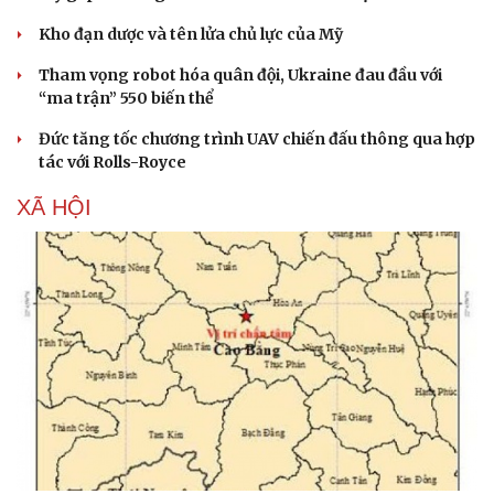
Phòng mạch online
Ăn sạch sống khỏe
Kho đạn dược và tên lửa chủ lực của Mỹ
Tham vọng robot hóa quân đội, Ukraine đau đầu với
“ma trận” 550 biến thể
Đức tăng tốc chương trình UAV chiến đấu thông qua hợp
tác với Rolls-Royce
XÃ HỘI