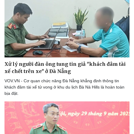
Xử lý người đàn ông tung tin giả "khách đâm tài
xế chết trên xe" ở Đà Nẵng
Thể thao
Ô tô - Xe máy
VOV.VN - Cơ quan chức năng Đà Nẵng khẳng định thông tin
Bóng đá
Ô tô
khách đâm tài xế tử vong ở khu du lịch Bà Nà Hills là hoàn toàn
Lịch thi đấu bóng đá
Xe máy
bịa đặt.
Thế giới thể thao
Tư vấn
eSports
Hậu trường