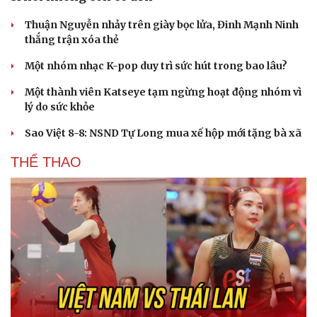
check-in
Cửa sổ tình yêu
Thuận Nguyễn nhảy trên giày bọc lửa, Đinh Mạnh Ninh
Kể chuyện cho bé
thắng trận xóa thẻ
Hạt giống tâm hồn
Một nhóm nhạc K-pop duy trì sức hút trong bao lâu?
Một thành viên Katseye tạm ngừng hoạt động nhóm vì
lý do sức khỏe
Sao Việt 8-8: NSND Tự Long mua xế hộp mới tặng bà xã
THỂ THAO