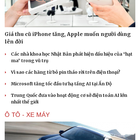
Giá thu cũ iPhone tăng, Apple muốn người dùng
lên đời
Các nhà khoa học Nhật Bản phát hiện dấu hiệu của “hạt
ma” trong vũ trụ
Vì sao các hãng từ bỏ pin tháo rời trên điện thoại?
Microsoft tăng tốc đầu tư hạ tầng AI tại Ấn Độ
Trung Quốc đưa vào hoạt động cơ sở điện toán AI lớn
nhất thế giới
Ô TÔ - XE MÁY
Văn hóa
Giải trí
Sân khấu - Điện ảnh
Nghệ sĩ
Văn học
Thời trang