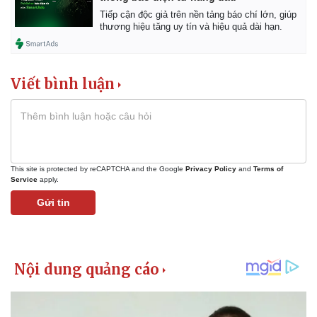
Tiếp cận độc giả trên nền tảng báo chí lớn, giúp
thương hiệu tăng uy tín và hiệu quả dài hạn.
Viết bình luận
This site is protected by reCAPTCHA and the Google
Privacy Policy
and
Terms of
Kinh tế
Thị trường
Service
apply.
Bất động sản
Giá vàng
Gửi tin
Khởi nghiệp
Tiêu dùng
Tỷ giá
Chứng khoán
Giá cà phê