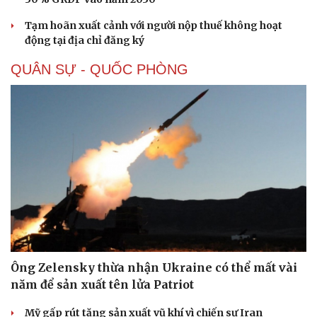
Tạm hoãn xuất cảnh với người nộp thuế không hoạt
động tại địa chỉ đăng ký
QUÂN SỰ - QUỐC PHÒNG
Sức khỏe
Đời sống
Dinh dưỡng - món ngon
Nhà đẹp
Cây thuốc
Blog
Sản phụ khoa
Tình yêu - Gia đình
Ông Zelensky thừa nhận Ukraine có thể mất vài
Nhi khoa
năm để sản xuất tên lửa Patriot
Nam khoa
Làm đẹp - giảm cân
Mỹ gấp rút tăng sản xuất vũ khí vì chiến sự Iran