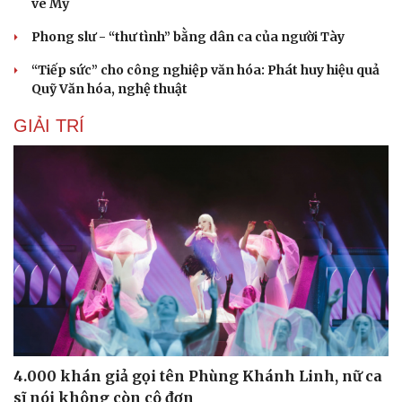
vé Mỹ
Phong slư - “thư tình” bằng dân ca của người Tày
“Tiếp sức” cho công nghiệp văn hóa: Phát huy hiệu quả
Quỹ Văn hóa, nghệ thuật
GIẢI TRÍ
Du lịch
Podcast
4.000 khán giả gọi tên Phùng Khánh Linh, nữ ca
Tư vấn
Câu chuyện thời sự
sĩ nói không còn cô đơn
Săn Tour
Đọc truyện đêm khuya