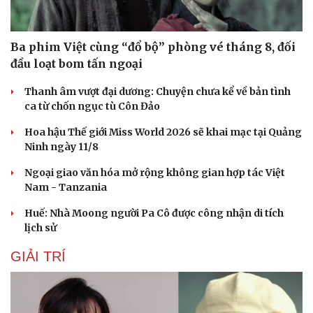
Ba phim Việt cùng “đổ bộ” phòng vé tháng 8, đối
đầu loạt bom tấn ngoại
Thanh âm vượt đại dương: Chuyện chưa kể về bản tình
ca từ chốn ngục tù Côn Đảo
Hoa hậu Thế giới Miss World 2026 sẽ khai mạc tại Quảng
Ninh ngày 11/8
Ngoại giao văn hóa mở rộng không gian hợp tác Việt
Nam - Tanzania
Huế: Nhà Moong người Pa Cô được công nhận di tích
lịch sử
Du lịch
Podcast
GIẢI TRÍ
Tư vấn
Câu chuyện thời sự
Săn Tour
Đọc truyện đêm khuya
check-in
Cửa sổ tình yêu
Kể chuyện cho bé