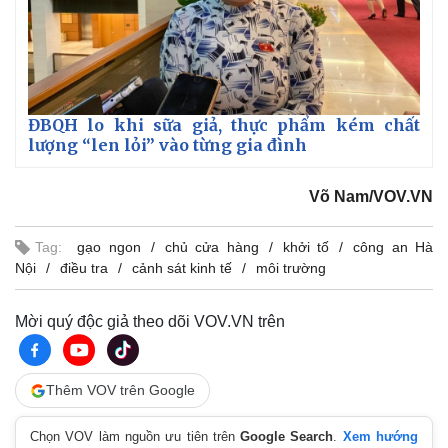
ĐBQH lo khi sữa giả, thực phẩm kém chất
lượng “len lỏi” vào từng gia đình
Võ Nam/VOV.VN
Tag:
gạo ngon
chủ cửa hàng
khởi tố
công an Hà
Nội
điều tra
cảnh sát kinh tế
môi trường
Mời quý độc giả theo dõi VOV.VN trên
Thêm VOV trên Google
Chọn VOV làm nguồn ưu tiên trên
Google Search
.
Xem hướng