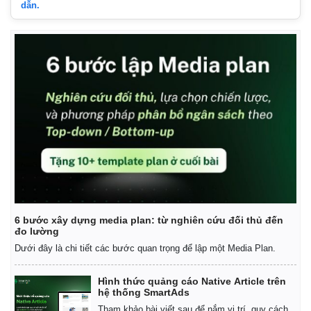
dẫn.
6 bước xây dựng media plan: từ nghiên cứu đối thủ đến
đo lường
Kinh tế
Thị trường
Dưới đây là chi tiết các bước quan trọng để lập một Media Plan.
Bất động sản
Giá vàng
Khởi nghiệp
Tiêu dùng
Hình thức quảng cáo Native Article trên
Tỷ giá
hệ thống SmartAds
Chứng khoán
Tham khảo bài viết sau để nắm vị trí, quy cách