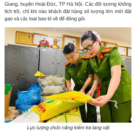
Giang, huyện Hoài Đức, TP Hà Nội. Các đối tượng không
tích trữ, chỉ khi nào khách đặt hàng số lượng lớn mới đặt
gạo và các loại bao bì về để đóng gói.
Thế giới
Multimedia
Quan sát
Video
Cuộc sống đó đây
Ảnh
Hồ sơ
E-Magazine
Infographic
Lực lượng chức năng kiểm tra tang vật