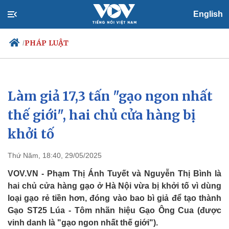
English
PHÁP LUẬT
/
Làm giả 17,3 tấn "gạo ngon nhất
Chính trị
Xã hội
Đảng
Tin 24h
thế giới", hai chủ cửa hàng bị
Tổ chức nhân sự
Dự báo thời tiết
khởi tố
Quốc hội
Giáo dục
Nhận diện sự thật
Dấu ấn VOV
Việc làm
Thứ Năm, 18:40, 29/05/2025
Biển đảo
VOV.VN - Phạm Thị Ánh Tuyết và Nguyễn Thị Bình là
hai chủ cửa hàng gạo ở Hà Nội vừa bị khởi tố vì dùng
loại gạo rẻ tiền hơn, đóng vào bao bì giả để tạo thành
Gạo ST25 Lúa - Tôm nhãn hiệu Gạo Ông Cua (được
vinh danh là "gạo ngon nhất thế giới").