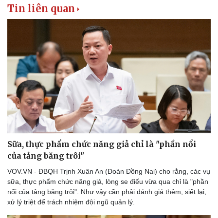
Tin liên quan
Thể thao
Ô tô - Xe máy
Bóng đá
Ô tô
Lịch thi đấu bóng đá
Xe máy
Thế giới thể thao
Tư vấn
eSports
Hậu trường
Sữa, thực phẩm chức năng giả chỉ là "phần nổi
của tảng băng trôi"
VOV.VN - ĐBQH Trịnh Xuân An (Đoàn Đồng Nai) cho rằng, các vụ
sữa, thực phẩm chức năng giả, lòng se điếu vừa qua chỉ là "phần
nổi của tảng băng trôi". Như vậy cần phải đánh giá thêm, siết lại,
xử lý triệt để trách nhiệm đội ngũ quản lý.