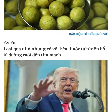
Vụ án
Vũ khí
Tin nóng
Việt Nam
Tư vấn luật
Phân tích