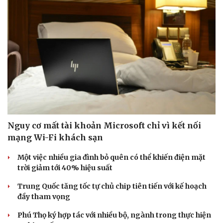
Nguy cơ mất tài khoản Microsoft chỉ vì kết nối
mạng Wi-Fi khách sạn
Văn hóa
Giải trí
Một việc nhiều gia đình bỏ quên có thể khiến điện mặt
Sân khấu - Điện ảnh
Nghệ sĩ
trời giảm tới 40% hiệu suất
Văn học
Thời trang
Âm nhạc
Sao Việt
Trung Quốc tăng tốc tự chủ chip tiên tiến với kế hoạch
Di sản
đầy tham vọng
Phú Thọ ký hợp tác với nhiều bộ, ngành trong thực hiện