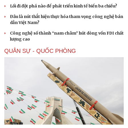
Lối đi đột phá nào để phát triển kinh tế biển ba chiều?
Đâu là nút thắt hiện thực hóa tham vọng công nghệ bán
dẫn Việt Nam?
Công nghệ số thành “nam châm” hút dòng vốn FDI chất
lượng cao
Sức khỏe
Đời sống
QUÂN SỰ - QUỐC PHÒNG
Dinh dưỡng - món ngon
Nhà đẹp
Cây thuốc
Blog
Sản phụ khoa
Tình yêu - Gia đình
Nhi khoa
Nam khoa
Làm đẹp - giảm cân
Phòng mạch online
Ăn sạch sống khỏe