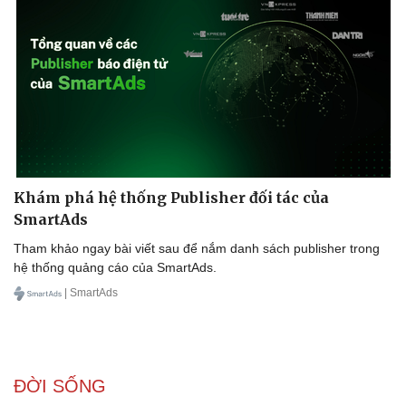
Doanh nghiệp
Công nghệ
Thông tin doanh nghiệp
Sành điệu
Doanh nghiệp 24h
Tin Công nghệ
Doanh nhân
Trải nghiệm
Vì cộng đồng
Chuyển đổi số
Khám phá hệ thống Publisher đối tác của
SmartAds
Tham khảo ngay bài viết sau để nắm danh sách publisher trong
hệ thống quảng cáo của SmartAds.
| SmartAds
ĐỜI SỐNG