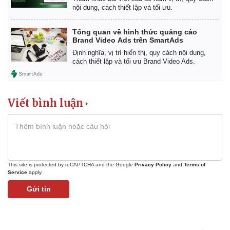
Giá cà phê
nội dung, cách thiết lập và tối ưu.
Tổng quan về hình thức quảng cáo
Brand Video Ads trên SmartAds
Định nghĩa, vị trí hiển thị, quy cách nội dung,
cách thiết lập và tối ưu Brand Video Ads.
Viết bình luận
This site is protected by reCAPTCHA and the Google
Privacy Policy
and
Terms of
Service
apply.
Gửi tin