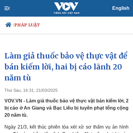
English
PHÁP LUẬT
/
Làm giả thuốc bảo vệ thực vật để
Chính trị
Xã hội
Đảng
Tin 24h
bán kiếm lời, hai bị cáo lãnh 20
Tổ chức nhân sự
Dự báo thời tiết
năm tù
Quốc hội
Giáo dục
Nhận diện sự thật
Dấu ấn VOV
Việc làm
Thứ Sáu, 16:31, 21/03/2025
Biển đảo
VOV.VN - Làm giả thuốc bảo vệ thực vật bán kiếm lời, 2
bị cáo ở An Giang và Bạc Liêu bị tuyên phạt tổng cộng
20 năm tù.
Ngày 21/3, kết thúc phiên tòa xét xử sơ thẩm vụ án hình