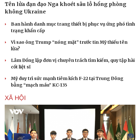
Tên lửa đạn đạo Nga khoét sâu lỗ hổng phòng
không Ukraine
Ban hành danh mục trang thiết bị phục vụ ứng phó tình
trạng khẩn cấp
Vì sao ông Trump “nóng mặt” trước tin Mỹ thiếu tên
Sức khỏe
Đời sống
lửa?
Dinh dưỡng - món ngon
Nhà đẹp
Lâm Đồng lập đơn vị chuyên trách tìm kiếm, quy tập hài
Cây thuốc
Blog
cốt liệt sĩ
Sản phụ khoa
Tình yêu - Gia đình
Nhi khoa
Mỹ duy trì sức mạnh tiêm kích F-22 tại Trung Đông
Nam khoa
bằng “mạch máu” KC-135
Làm đẹp - giảm cân
Phòng mạch online
XÃ HỘI
Ăn sạch sống khỏe