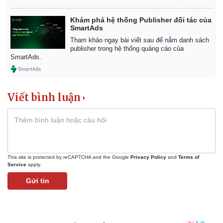
Khám phá hệ thống Publisher đối tác của
SmartAds
Tham khảo ngay bài viết sau để nắm danh sách
publisher trong hệ thống quảng cáo của
SmartAds.
Viết bình luận
This site is protected by reCAPTCHA and the Google
Privacy Policy
and
Terms of
Service
apply.
Kinh tế
Thị trường
Gửi tin
Bất động sản
Giá vàng
Khởi nghiệp
Tiêu dùng
Tỷ giá
Chứng khoán