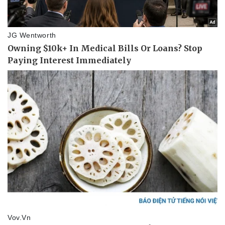
Vụ án
Vũ khí
Tin nóng
Việt Nam
Tư vấn luật
Phân tích