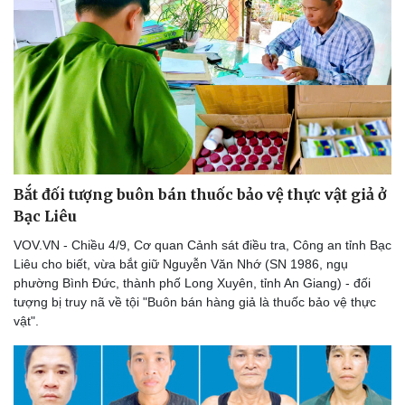
Thể thao
Ô tô - Xe máy
Bóng đá
Ô tô
Lịch thi đấu bóng đá
Xe máy
Thế giới thể thao
Tư vấn
eSports
Hậu trường
Bắt đối tượng buôn bán thuốc bảo vệ thực vật giả ở
Bạc Liêu
VOV.VN - Chiều 4/9, Cơ quan Cảnh sát điều tra, Công an tỉnh Bạc
Liêu cho biết, vừa bắt giữ Nguyễn Văn Nhớ (SN 1986, ngụ
phường Bình Đức, thành phố Long Xuyên, tỉnh An Giang) - đối
tượng bị truy nã về tội "Buôn bán hàng giả là thuốc bảo vệ thực
vật".