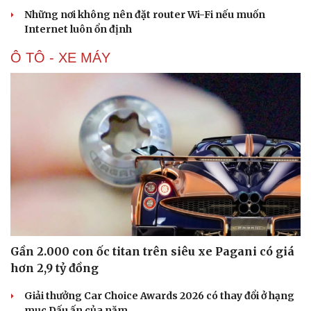
Những nơi không nên đặt router Wi-Fi nếu muốn
Internet luôn ổn định
Ô TÔ - XE MÁY
Văn hóa
Giải trí
Sân khấu - Điện ảnh
Nghệ sĩ
Văn học
Thời trang
Gần 2.000 con ốc titan trên siêu xe Pagani có giá
Âm nhạc
Sao Việt
hơn 2,9 tỷ đồng
Di sản
Giải thưởng Car Choice Awards 2026 có thay đổi ở hạng
mục Dấu ấn của năm