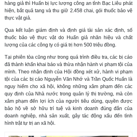
hàng giả thì Huẩn bị lực lượng công an tỉnh Bạc Liêu phát
hiện, bắt quả tang và thu giữ 2.458 chai, gói thuốc bảo vệ
thực vật giả.
Qua kết luận giám định và định giá tài sản xác định, số
thuốc bảo vệ thực vật do Huẩn giả nhãn hiệu và chất
lượng của các công ty có giá trị hơn 500 triệu đồng.
Tại phiên tòa cũng như trong quá trình điều tra, các bị cáo
đã thành khẩn khai báo và thừa nhận hành vi phạm tội của
mình. Theo nhận định của Hội đồng xét xử, hành vi phạm
tội của các bị cáo Nguyễn Văn Nhớ và Trần Quốc Huẩn là
nguy hiểm cho xã hội, không những xâm phạm đến các
Thế giới
Multimedia
quy định của Nhà nước trong quản lý thị trường, mà còn
Quan sát
Video
xâm phạm đến lợi ích của người tiêu dùng, quyền được
Cuộc sống đó đây
Ảnh
bảo hộ về sở hữu trí tuệ và kinh doanh đúng đắn của
Hồ sơ
E-Magazine
doanh nghiệp, nhà sản xuất, gây tác động xấu đến tình
Infographic
hình trật tự trị an xã hội.