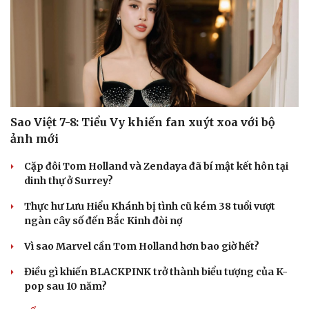
Sao Việt 7-8: Tiểu Vy khiến fan xuýt xoa với bộ
ảnh mới
Cặp đôi Tom Holland và Zendaya đã bí mật kết hôn tại
dinh thự ở Surrey?
Thực hư Lưu Hiểu Khánh bị tình cũ kém 38 tuổi vượt
ngàn cây số đến Bắc Kinh đòi nợ
Du lịch
Podcast
Vì sao Marvel cần Tom Holland hơn bao giờ hết?
Tư vấn
Câu chuyện thời sự
Điều gì khiến BLACKPINK trở thành biểu tượng của K-
Săn Tour
Đọc truyện đêm khuya
pop sau 10 năm?
check-in
Cửa sổ tình yêu
Kể chuyện cho bé