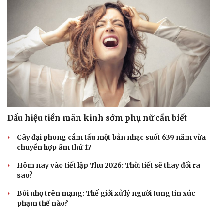
Doanh nghiệp
Công nghệ
Thông tin doanh nghiệp
Sành điệu
Doanh nghiệp 24h
Tin Công nghệ
Doanh nhân
Trải nghiệm
Vì cộng đồng
Chuyển đổi số
Dấu hiệu tiền mãn kinh sớm phụ nữ cần biết
Cây đại phong cầm tấu một bản nhạc suốt 639 năm vừa
chuyển hợp âm thứ 17
Hôm nay vào tiết lập Thu 2026: Thời tiết sẽ thay đổi ra
sao?
Bôi nhọ trên mạng: Thế giới xử lý người tung tin xúc
phạm thế nào?