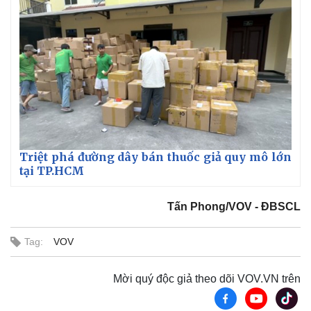
Triệt phá đường dây bán thuốc giả quy mô lớn
tại TP.HCM
Tấn Phong/VOV - ĐBSCL
Tag:
VOV
Mời quý độc giả theo dõi VOV.VN trên