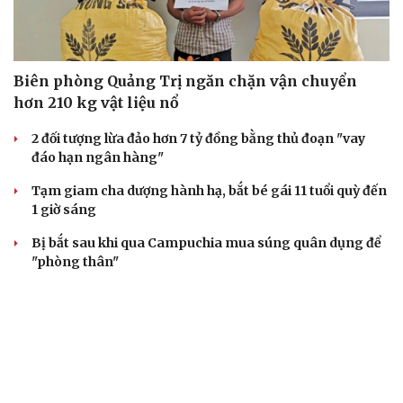
Biên phòng Quảng Trị ngăn chặn vận chuyển
hơn 210 kg vật liệu nổ
2 đối tượng lừa đảo hơn 7 tỷ đồng bằng thủ đoạn "vay
đáo hạn ngân hàng"
Tạm giam cha dượng hành hạ, bắt bé gái 11 tuổi quỳ đến
1 giờ sáng
Bị bắt sau khi qua Campuchia mua súng quân dụng để
"phòng thân"
Bắt giam nữ TikToker Phượng Nguyễn
VỤ ÁN