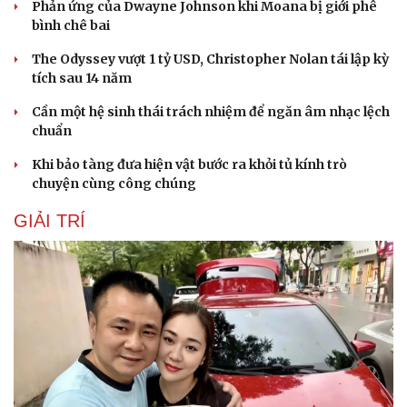
Phản ứng của Dwayne Johnson khi Moana bị giới phê
bình chê bai
The Odyssey vượt 1 tỷ USD, Christopher Nolan tái lập kỳ
tích sau 14 năm
Cần một hệ sinh thái trách nhiệm để ngăn âm nhạc lệch
chuẩn
Khi bảo tàng đưa hiện vật bước ra khỏi tủ kính trò
chuyện cùng công chúng
Du lịch
Podcast
GIẢI TRÍ
Tư vấn
Câu chuyện thời sự
Săn Tour
Đọc truyện đêm khuya
check-in
Cửa sổ tình yêu
Kể chuyện cho bé
Hạt giống tâm hồn