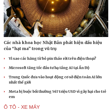
Các nhà khoa học Nhật Bản phát hiện dấu hiệu
của “hạt ma” trong vũ trụ
Văn hóa
Giải trí
Sân khấu - Điện ảnh
Nghệ sĩ
Vì sao các hãng từ bỏ pin tháo rời trên điện thoại?
Văn học
Thời trang
Âm nhạc
Sao Việt
Microsoft tăng tốc đầu tư hạ tầng AI tại Ấn Độ
Di sản
Trung Quốc đưa vào hoạt động cơ sở điện toán AI lớn
nhất thế giới
Meta bị buộc bồi thường 567 triệu USD vì gây hại cho trẻ
em
Ô TÔ - XE MÁY