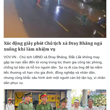
Lịch thi đấu bóng đá
Xe máy
Thế giới thể thao
Tư vấn
eSports
Hậu trường
Xúc động giây phút Chủ tịch xã Đray Bhăng ngã
xuống khi làm nhiệm vụ
VOV.VN - Chủ tịch UBND xã Đray Bhăng, Đắk Lắk không may
gặp tai nạn dẫn đến tử vong trong lúc tham gia công tác phòng,
chống lụt bão và hỗ trợ người dân. Sự ra đi của ông để lại niềm
tiếc thương vô hạn cho gia đình, đồng nghiệp và nhân dân,
nhưng cũng khắc sâu hình ảnh một người cán bộ tận tụy, vì nhân
dân phục vụ.