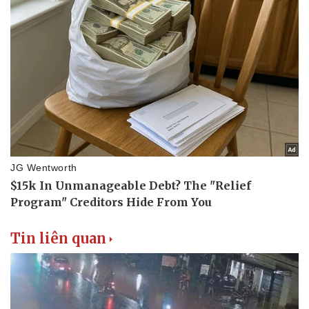
Tin liên quan
Thể thao
Ô tô - Xe máy
Bóng đá
Ô tô