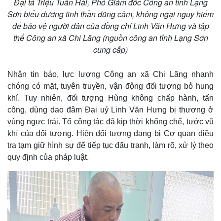
Đại tá Triệu Tuấn Hải, Phó Giám đốc Công an tỉnh Lạng
Sơn biểu dương tinh thần dũng cảm, không ngại nguy hiểm
để bảo vệ người dân của đồng chí Linh Văn Hưng và tập
thể Công an xã Chi Lăng (nguồn công an tỉnh Lạng Sơn
cung cấp)
Nhận tin báo, lực lượng Công an xã Chi Lăng nhanh
chóng có mặt, tuyên truyền, vận động đối tượng bỏ hung
khí. Tuy nhiên, đối tượng Hùng không chấp hành, tấn
công, dùng dao đâm Đại uý Linh Văn Hưng bị thương ở
vùng ngực trái. Tổ công tác đã kịp thời khống chế, tước vũ
khí của đối tượng. Hiện đối tượng đang bị Cơ quan điều
tra tạm giữ hình sự để tiếp tục đấu tranh, làm rõ, xử lý theo
quy định của pháp luật.