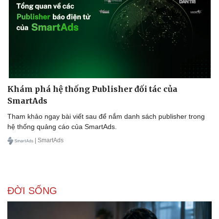
Doanh nghiệp
Công nghệ
Thông tin doanh nghiệp
Sành điệu
Doanh nghiệp 24h
Tin Công nghệ
Doanh nhân
Trải nghiệm
Vì cộng đồng
Chuyển đổi số
Khám phá hệ thống Publisher đối tác của
SmartAds
Tham khảo ngay bài viết sau để nắm danh sách publisher trong
hệ thống quảng cáo của SmartAds.
| SmartAds
ĐỜI SỐNG