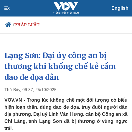
English
PHÁP LUẬT
/
Lạng Sơn: Đại úy công an bị
Chính trị
Xã hội
Đảng
Tin 24h
thương khi khống chế kẻ cầm
Tổ chức nhân sự
Dự báo thời tiết
dao đe dọa dân
Quốc hội
Giáo dục
Nhận diện sự thật
Dấu ấn VOV
Việc làm
Thứ Bảy, 09:37, 25/10/2025
Biển đảo
VOV.VN - Trong lúc khống chế một đối tượng có biểu
hiện loạn thần, dùng dao đe dọa, truy đuổi người dân
địa phương, Đại uý Linh Văn Hưng, cán bộ Công an xã
Chi Lăng, tỉnh Lạng Sơn đã bị thương ở vùng ngực
trái.