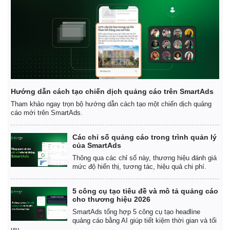
Hướng dẫn cách tạo chiến dịch quảng cáo trên SmartAds
Tham khảo ngay trọn bộ hướng dẫn cách tạo một chiến dịch quảng
cáo mới trên SmartAds.
Các chỉ số quảng cáo trong trình quản lý
của SmartAds
Thông qua các chỉ số này, thương hiệu đánh giá
Kinh tế
Thị trường
mức độ hiển thị, tương tác, hiệu quả chi phí.
Bất động sản
Giá vàng
Khởi nghiệp
Tiêu dùng
5 công cụ tạo tiêu đề và mô tả quảng cáo
Tỷ giá
cho thương hiệu 2026
Chứng khoán
SmartAds tổng hợp 5 công cụ tạo headline
Giá cà phê
quảng cáo bằng AI giúp tiết kiệm thời gian và tối
ưu.