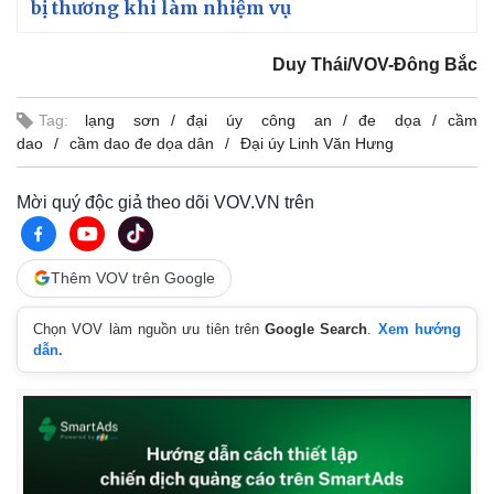
bị thương khi làm nhiệm vụ
Duy Thái/VOV-Đông Bắc
Tag:
lạng sơn
đại úy công an
đe dọa
cầm
dao
cầm dao đe dọa dân
Đại úy Linh Văn Hưng
Mời quý độc giả theo dõi VOV.VN trên
Thêm VOV trên Google
Chọn VOV làm nguồn ưu tiên trên
Google Search
.
Xem hướng
dẫn.