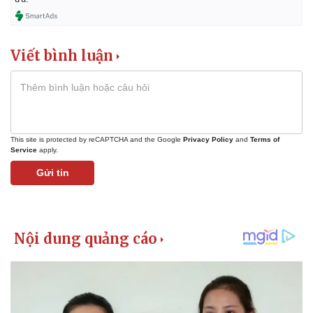
Viết bình luận
This site is protected by reCAPTCHA and the Google
Privacy Policy
and
Terms of
Service
apply.
Gửi tin