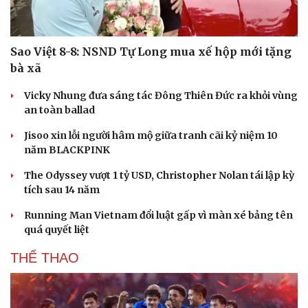
Sao Việt 8-8: NSND Tự Long mua xế hộp mới tặng
bà xã
Vicky Nhung đưa sáng tác Đông Thiên Đức ra khỏi vùng
an toàn ballad
Jisoo xin lỗi người hâm mộ giữa tranh cãi kỷ niệm 10
năm BLACKPINK
The Odyssey vượt 1 tỷ USD, Christopher Nolan tái lập kỳ
tích sau 14 năm
Running Man Vietnam đổi luật gấp vì màn xé bảng tên
quá quyết liệt
THỂ THAO