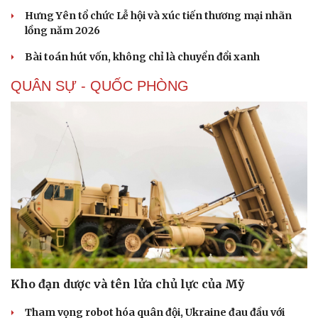
Hưng Yên tổ chức Lễ hội và xúc tiến thương mại nhãn
lồng năm 2026
Sức khỏe
Đời sống
Bài toán hút vốn, không chỉ là chuyển đổi xanh
Dinh dưỡng - món ngon
Nhà đẹp
Cây thuốc
Blog
QUÂN SỰ - QUỐC PHÒNG
Sản phụ khoa
Tình yêu - Gia đình
Nhi khoa
Nam khoa
Làm đẹp - giảm cân
Phòng mạch online
Ăn sạch sống khỏe
Kho đạn dược và tên lửa chủ lực của Mỹ
Tham vọng robot hóa quân đội, Ukraine đau đầu với