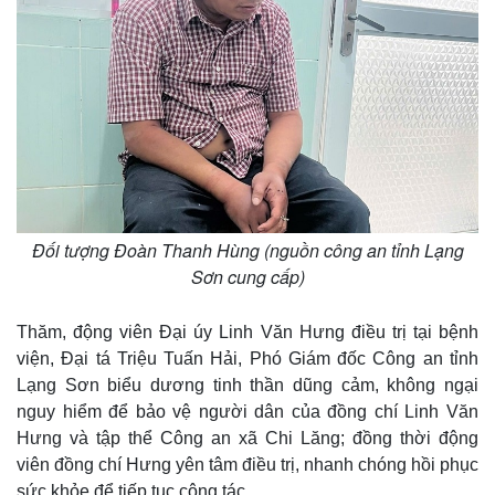
Đối tượng Đoàn Thanh Hùng (nguồn công an tỉnh Lạng
Sơn cung cấp)
Thế giới
Multimedia
Thăm, động viên Đại úy Linh Văn Hưng điều trị tại bệnh
Quan sát
Video
Cuộc sống đó đây
Ảnh
viện, Đại tá Triệu Tuấn Hải, Phó Giám đốc Công an tỉnh
Hồ sơ
E-Magazine
Lạng Sơn biểu dương tinh thần dũng cảm, không ngại
Infographic
nguy hiểm để bảo vệ người dân của đồng chí Linh Văn
Hưng và tập thể Công an xã Chi Lăng; đồng thời động
viên đồng chí Hưng yên tâm điều trị, nhanh chóng hồi phục
sức khỏe để tiếp tục công tác.