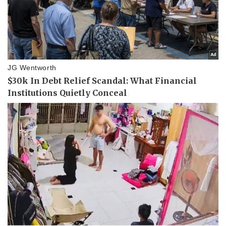
Pháp luật
Quân sự - Quốc phòng
Vụ án
Vũ khí
Tin nóng
Việt Nam