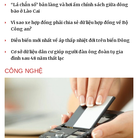
“Lá chắn số” bản làng và hơi ấm chính sách giữa dông
bão ở Lào Cai
Vì sao xe hợp đồng phải chia sẻ dữ liệu hợp đồng về Bộ
Công an?
Diễn biến mới nhất về áp thấp nhiệt đới trên biển Đông
Cơ sở dữ liệu dân cư giúp người đàn ông đoàn tụ gia
đình sau 48 năm thất lạc
CÔNG NGHỆ
Văn hóa
Giải trí
Sân khấu - Điện ảnh
Nghệ sĩ
Văn học
Thời trang
Âm nhạc
Sao Việt
Di sản