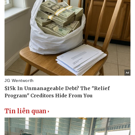
Thể thao
Ô tô - Xe máy
Bóng đá
Ô tô
Lịch thi đấu bóng đá
Xe máy
Thế giới thể thao
Tư vấn
eSports
Hậu trường
Tin liên quan