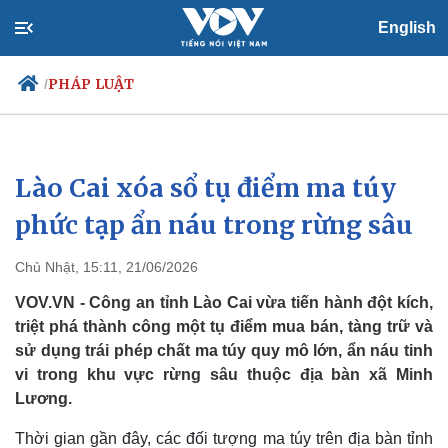
English
PHÁP LUẬT
/
Lào Cai xóa sổ tụ điểm ma túy
Chính trị
Xã hội
Đảng
Tin 24h
phức tạp ẩn náu trong rừng sâu
Tổ chức nhân sự
Dự báo thời tiết
Quốc hội
Giáo dục
Chủ Nhật, 15:11, 21/06/2026
Nhận diện sự thật
Dấu ấn VOV
Việc làm
VOV.VN - Công an tỉnh Lào Cai vừa tiến hành đột kích,
Biển đảo
triệt phá thành công một tụ điểm mua bán, tàng trữ và
sử dụng trái phép chất ma túy quy mô lớn, ẩn náu tinh
vi trong khu vực rừng sâu thuộc địa bàn xã Minh
Lương.
Thời gian gần đây, các đối tượng ma túy trên địa bàn tỉnh