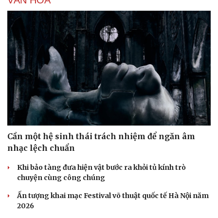
VĂN HÓA
Cần một hệ sinh thái trách nhiệm để ngăn âm
nhạc lệch chuẩn
Khi bảo tàng đưa hiện vật bước ra khỏi tủ kính trò
Du lịch
Podcast
chuyện cùng công chúng
Tư vấn
Câu chuyện thời sự
Săn Tour
Đọc truyện đêm khuya
Ấn tượng khai mạc Festival võ thuật quốc tế Hà Nội năm
check-in
Cửa sổ tình yêu
2026
Kể chuyện cho bé