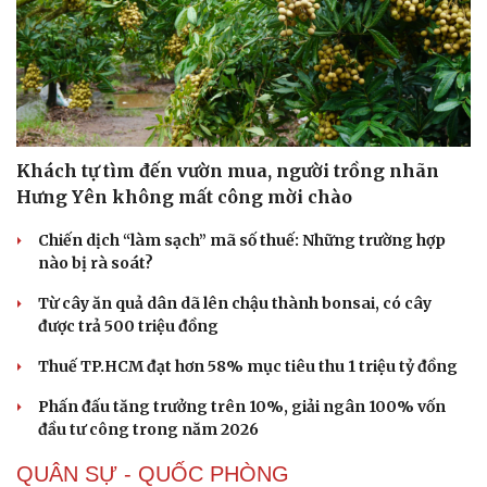
Sức khỏe
Đời sống
Khách tự tìm đến vườn mua, người trồng nhãn
Dinh dưỡng - món ngon
Nhà đẹp
Hưng Yên không mất công mời chào
Cây thuốc
Blog
Chiến dịch “làm sạch” mã số thuế: Những trường hợp
Sản phụ khoa
Tình yêu - Gia đình
nào bị rà soát?
Nhi khoa
Nam khoa
Từ cây ăn quả dân dã lên chậu thành bonsai, có cây
Làm đẹp - giảm cân
được trả 500 triệu đồng
Phòng mạch online
Ăn sạch sống khỏe
Thuế TP.HCM đạt hơn 58% mục tiêu thu 1 triệu tỷ đồng
Phấn đấu tăng trưởng trên 10%, giải ngân 100% vốn
đầu tư công trong năm 2026
QUÂN SỰ - QUỐC PHÒNG