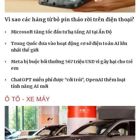
Vì sao các hãng từ bỏ pin tháo rời trên điện thoại?
Microsoft tăng tốc đầu tư hạ tầng AI tại Ấn Độ
Trung Quốc đưa vào hoạt động cơ sở điện toán AI lớn
nhất thế giới
Meta bị buộc bồi thường 567 triệu USD vì gây hại cho trẻ
em
ChatGPT miễn phí được “cởi trói”, OpenAI thêm loạt
tính năng AI mới
Ô TÔ - XE MÁY