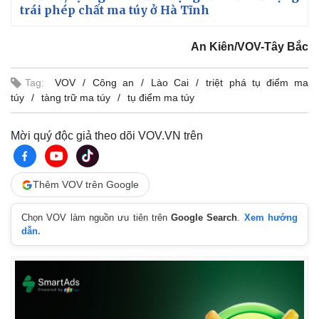
trái phép chất ma túy ở Hà Tĩnh
An Kiên/VOV-Tây Bắc
Tag:
VOV
Công an
Lào Cai
triệt phá tụ điểm ma
túy
tàng trữ ma túy
tụ điểm ma túy
Mời quý độc giả theo dõi VOV.VN trên
Thêm VOV trên Google
Chọn VOV làm nguồn ưu tiên trên
Google Search
.
Xem hướng
dẫn.
Kinh tế
Thị trường
Bất động sản
Giá vàng
Khởi nghiệp
Tiêu dùng
Tỷ giá
Chứng khoán