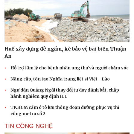
Huế xây dựng đê ngầm, kè bảo vệ bãi biển Thuận
An
Hỗ trợ tâm lý cho bệnh nhân ung thư và người chăm sóc
Nâng cấp, tôn tạo Nghĩa trang liệt sĩ Việt - Lào
Ngư dân Quảng Ngãi thay đổi tư duy đánh bắt, chấp
hành nghiêm quy định IUU
TP.HCM cấm ô tô lưu thông đoạn đường phục vụ thi
công metro số 2
TIN CÔNG NGHỆ