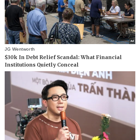
Vụ án
Vũ khí
Tin nóng
Việt Nam
Tư vấn luật
Phân tích