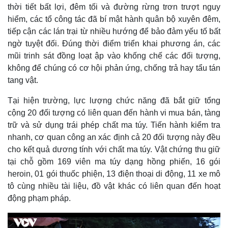
thời tiết bất lợi, đêm tối và đường rừng trơn trượt nguy
hiểm, các tổ công tác đã bí mật hành quân bộ xuyên đêm,
tiếp cận các lán trại từ nhiều hướng để bảo đảm yếu tố bất
ngờ tuyệt đối. Đúng thời điểm triển khai phương án, các
mũi trinh sát đồng loạt ập vào khống chế các đối tượng,
không để chúng có cơ hội phản ứng, chống trả hay tẩu tán
tang vật.
Tại hiện trường, lực lượng chức năng đã bắt giữ tổng
cộng 20 đối tượng có liên quan đến hành vi mua bán, tàng
trữ và sử dụng trái phép chất ma túy. Tiến hành kiểm tra
nhanh, cơ quan công an xác định cả 20 đối tượng này đều
Thế giới
Multimedia
cho kết quả dương tính với chất ma túy. Vật chứng thu giữ
Quan sát
Video
tại chỗ gồm 169 viên ma túy dạng hồng phiến, 16 gói
Cuộc sống đó đây
Ảnh
heroin, 01 gói thuốc phiện, 13 điện thoại di động, 11 xe mô
Hồ sơ
E-Magazine
tô cùng nhiều tài liệu, đồ vật khác có liên quan đến hoạt
Infographic
động phạm pháp.