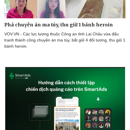
Phá chuyên án ma túy, thu giữ 1 bánh heroin
Doanh nghiệp
Công nghệ
VOV.VN - Các lực lượng thuộc Công an tỉnh Lai Châu vừa đấu
Thông tin doanh nghiệp
Sành điệu
tranh thành công chuyên án ma túy, bắt giữ 4 đối tượng, thu giữ 1
Doanh nghiệp 24h
Tin Công nghệ
bánh heroin.
Doanh nhân
Trải nghiệm
Vì cộng đồng
Chuyển đổi số