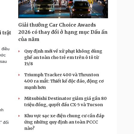
Giải thưởng Car Choice Awards
2026 có thay đổi ở hạng mục Dấu ấn
 trật
của năm
 điều
Quy định mới về xử phạt không dùng
ước
ghế an toàn cho trẻ em trên ô tô từ
 sau
15/8
Triumph Tracker 400 và Thruxton
400 ra mắt: Thiết kế độc đáo, động cơ
mạnh hơn
Mitsubishi Destinator giảm giá gần 80
triệu đồng, quyết đấu CX-5 và Tucson
nh
Khu vực sạc xe điện chung cư cần đáp
,
ứng những quy định an toàn PCCC
" đối
nào?