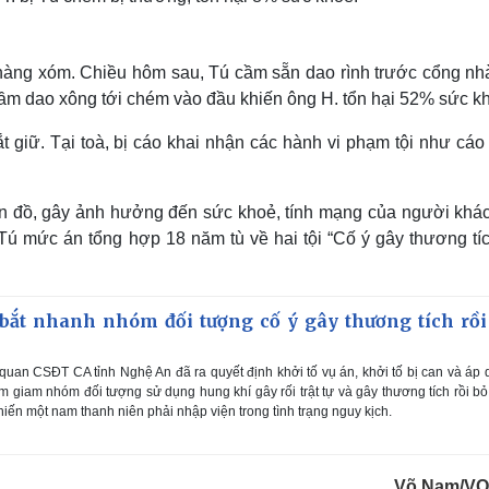
 hàng xóm. Chiều hôm sau, Tú cầm sẵn dao rình trước cổng nh
cầm dao xông tới chém vào đầu khiến ông H. tổn hại 52% sức k
 giữ. Tại toà, bị cáo khai nhận các hành vi phạm tội như cáo 
ôn đồ, gây ảnh hưởng đến sức khoẻ, tính mạng của người khác
ú mức án tổng hợp 18 năm tù về hai tội “Cố ý gây thương tíc
bắt nhanh nhóm đối tượng cố ý gây thương tích rồi
uan CSĐT CA tỉnh Nghệ An đã ra quyết định khởi tố vụ án, khởi tố bị can và áp
 giam nhóm đối tượng sử dụng hung khí gây rối trật tự và gây thương tích rồi bỏ
iến một nam thanh niên phải nhập viện trong tình trạng nguy kịch.
Võ Nam/VO