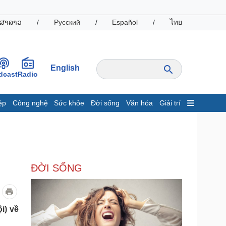
ສາລາວ
/
Русский
/
Español
/
ไทย
English
dcast
Radio
ệp
Công nghệ
Sức khỏe
Đời sống
Văn hóa
Giải trí
inh tế
Thị trường
ất động sản
Giá vàng
hởi nghiệp
Tiêu dùng
Tỷ giá
ĐỜI SỐNG
Chứng khoán
Giá cà phê
oanh nghiệp
Công nghệ
i) về
hông tin doanh nghiệp
Sành điệu