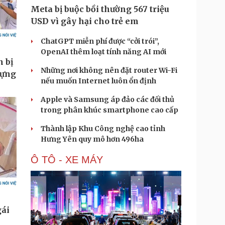
Meta bị buộc bồi thường 567 triệu
USD vì gây hại cho trẻ em
ChatGPT miễn phí được “cởi trói”,
OpenAI thêm loạt tính năng AI mới
Những nơi không nên đặt router Wi-Fi
nếu muốn Internet luôn ổn định
Apple và Samsung áp đảo các đối thủ
trong phân khúc smartphone cao cấp
Thành lập Khu Công nghệ cao tỉnh
Hưng Yên quy mô hơn 496ha
Ô TÔ - XE MÁY