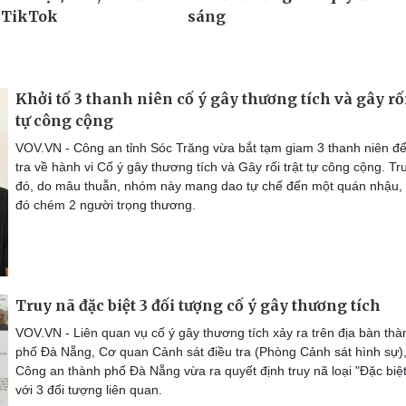
Khởi tố 3 thanh niên cố ý gây thương tích và gây rối
tự công cộng
VOV.VN - Công an tỉnh Sóc Trăng vừa bắt tạm giam 3 thanh niên để
tra về hành vi Cố ý gây thương tích và Gây rối trật tự công cộng. Tr
đó, do mâu thuẫn, nhóm này mang dao tự chế đến một quán nhậu,
đó chém 2 người trọng thương.
Truy nã đặc biệt 3 đối tượng cố ý gây thương tích
VOV.VN - Liên quan vụ cố ý gây thương tích xảy ra trên địa bàn thà
phố Đà Nẵng, Cơ quan Cảnh sát điều tra (Phòng Cảnh sát hình sự)
Công an thành phố Đà Nẵng vừa ra quyết định truy nã loại "Đặc biệt
với 3 đối tượng liên quan.