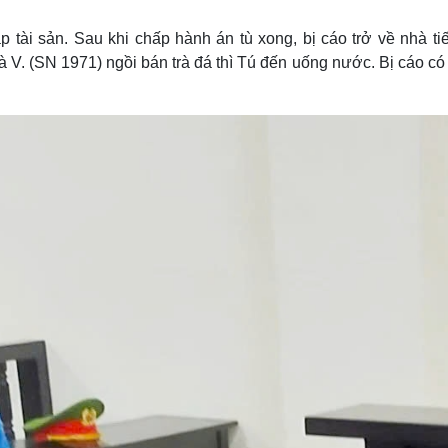
Lịch thi đấu bóng đá
Xe máy
Thế giới thể thao
Tư vấn
p tài sản. Sau khi chấp hành án tù xong, bị cáo trở về nhà ti
eSports
V
 V. (SN 1971) ngồi bán trà đá thì Tú đến uống nước. Bị cáo c
Hậu trường
Văn hóa
Giải trí
D
Sân khấu - Điện ảnh
Nghệ sĩ
Văn học
Thời trang
Âm nhạc
Sao Việt
c
Di sản