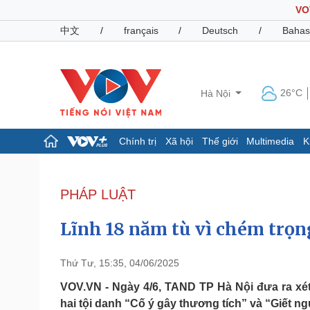
VO
中文
/
français
/
Deutsch
/
Bahas
26°C
Hà Nội
Chính trị
Xã hội
Thế giới
Multimedia
K
Chính trị
Xã hội
Đảng
Tin 24h
PHÁP LUẬT
Tổ chức nhân sự
Dự báo thời tiết
Quốc hội
Giáo dục
Lĩnh 18 năm tù vì chém trọ
Nhận diện sự thật
Dấu ấn VOV
Việc làm
Biển đảo
Thứ Tư, 15:35, 04/06/2025
Pháp luật
Quân sự - Quốc phòng
VOV.VN - Ngày 4/6, TAND TP Hà Nội đưa ra xét
hai tội danh “Cố ý gây thương tích” và “Giết ng
Vụ án
Vũ khí