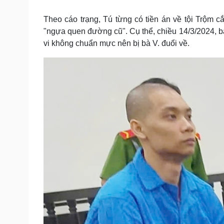
Tin nóng
Việt Nam
Tư vấn luật
Phân tích
Theo cáo trạng, Tú từng có tiền án về tội Trộm cắ
"ngựa quen đường cũ". Cụ thể, chiều 14/3/2024, bà
vi không chuẩn mực nên bị bà V. đuổi về.
Sức khỏe
Đời sống
Dinh dưỡng - món ngon
Nhà đẹp
Cây thuốc
Blog
Sản phụ khoa
Tình yêu - Gia đình
Nhi khoa
Nam khoa
Làm đẹp - giảm cân
Phòng mạch online
Ăn sạch sống khỏe
Cải chính