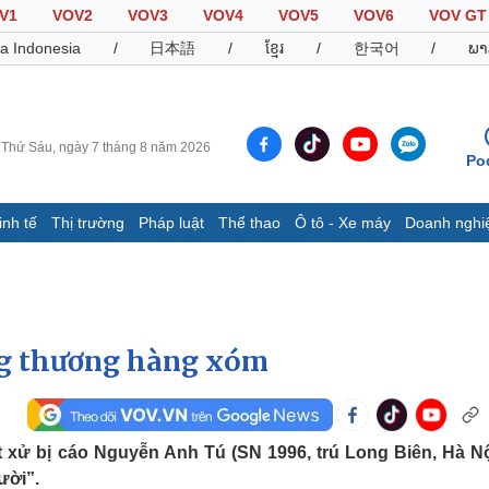
V1
VOV2
VOV3
VOV4
VOV5
VOV6
VOV GT
a Indonesia
/
日本語
/
ខ្មែរ
/
한국어
/
ພາ
Thứ Sáu, ngày 7 tháng 8 năm 2026
Po
inh tế
Thị trường
Pháp luật
Thể thao
Ô tô - Xe máy
Doanh nghi
Thế giới
Multimedia
K
Quan sát
Video
B
Cuộc sống đó đây
Ảnh
K
Hồ sơ
E-Magazine
ng thương hàng xóm
Infographic
Thể thao
Ô tô - Xe máy
D
 xử bị cáo Nguyễn Anh Tú (SN 1996, trú Long Biên, Hà Nộ
ười”.
Bóng đá
Ô tô
T