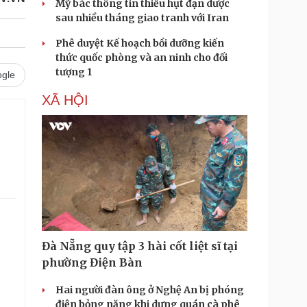
Mỹ bác thông tin thiếu hụt đạn dược
sau nhiều tháng giao tranh với Iran
Phê duyệt Kế hoạch bồi dưỡng kiến
thức quốc phòng và an ninh cho đối
tượng 1
gle
XÃ HỘI
Đà Nẵng quy tập 3 hài cốt liệt sĩ tại
phường Điện Bàn
Hai người đàn ông ở Nghệ An bị phóng
điện bỏng nặng khi dựng quán cà phê