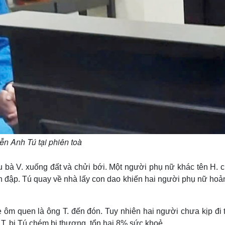
n Anh Tú tại phiên toà
u bà V. xuống đất và chửi bới. Một người phụ nữ khác tên H. 
h đập. Tú quay về nhà lấy con dao khiến hai người phụ nữ hoả
 ôm quen là ông T. đến đón. Tuy nhiên hai người chưa kịp đi t
 T. bị Tú chém bị thương, tổn hại 8% sức khoẻ.