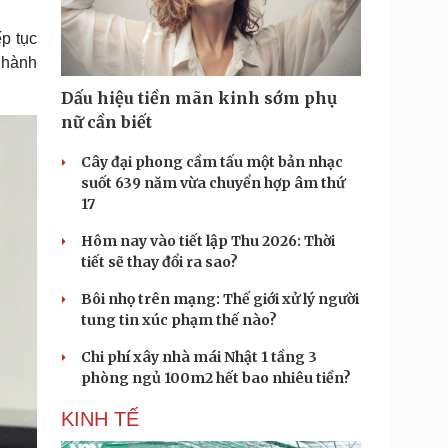
Doanh nghiệp 24h
Tin Công nghệ
Doanh nhân
Trải nghiệm
ếp tục
ì cộng đồng
Chuyển đổi số
ó hành
Dấu hiệu tiền mãn kinh sớm phụ
u lịch
Podcast
nữ cần biết
Tư vấn
Câu chuyện thời sự
Săn Tour
Đọc truyện đêm khuya
Cây đại phong cầm tấu một bản nhạc
heck-in
Cửa sổ tình yêu
suốt 639 năm vừa chuyển hợp âm thứ
Kể chuyện cho bé
17
Hạt giống tâm hồn
Hôm nay vào tiết lập Thu 2026: Thời
tiết sẽ thay đổi ra sao?
Bôi nhọ trên mạng: Thế giới xử lý người
tung tin xúc phạm thế nào?
Chi phí xây nhà mái Nhật 1 tầng 3
phòng ngủ 100m2 hết bao nhiêu tiền?
KINH TẾ