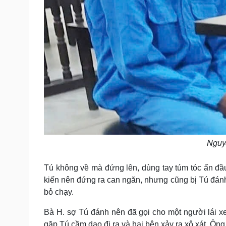
Nguyễ
Tú không về mà đứng lên, dùng tay túm tóc ấn đầ
kiến nên đứng ra can ngăn, nhưng cũng bị Tú đán
bỏ chạy.
Bà H. sợ Tú đánh nên đã gọi cho một người lái xe
gặp Tú cầm dao đi ra và hai bên xảy ra xô xát. Ông