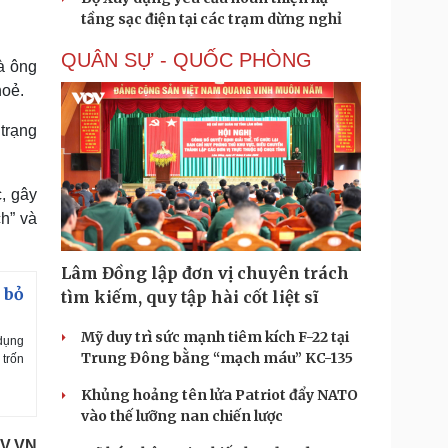
tầng sạc điện tại các trạm dừng nghỉ
QUÂN SỰ - QUỐC PHÒNG
à ông
hoẻ.
trạng
, gây
h” và
Lâm Đồng lập đơn vị chuyên trách
 bỏ
tìm kiếm, quy tập hài cốt liệt sĩ
Mỹ duy trì sức mạnh tiêm kích F-22 tại
 dụng
Trung Đông bằng “mạch máu” KC-135
 trốn
Khủng hoảng tên lửa Patriot đẩy NATO
vào thế lưỡng nan chiến lược
V.VN