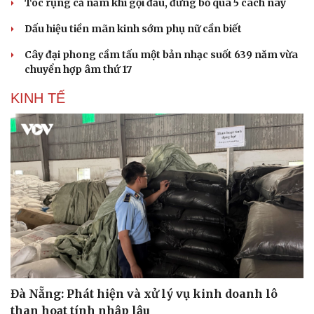
Tóc rụng cả nắm khi gội đầu, đừng bỏ qua 5 cách này
Dấu hiệu tiền mãn kinh sớm phụ nữ cần biết
Cây đại phong cầm tấu một bản nhạc suốt 639 năm vừa
chuyển hợp âm thứ 17
KINH TẾ
Đà Nẵng: Phát hiện và xử lý vụ kinh doanh lô
than hoạt tính nhập lậu