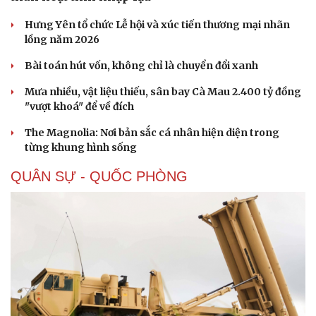
Hưng Yên tổ chức Lễ hội và xúc tiến thương mại nhãn
lồng năm 2026
Bài toán hút vốn, không chỉ là chuyển đổi xanh
Mưa nhiều, vật liệu thiếu, sân bay Cà Mau 2.400 tỷ đồng
"vượt khoá" để về đích
Sức khỏe
Đời sống
Dinh dưỡng - món ngon
Nhà đẹp
The Magnolia: Nơi bản sắc cá nhân hiện diện trong
Cây thuốc
Blog
từng khung hình sống
Sản phụ khoa
Tình yêu - Gia đình
Nhi khoa
QUÂN SỰ - QUỐC PHÒNG
Nam khoa
Làm đẹp - giảm cân
Phòng mạch online
Ăn sạch sống khỏe