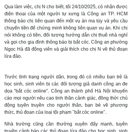
Qua làm việc, chị N cho biết, tối 24/10/2025, có nhận được
điện thoại của một người tự xưng là Công an TP. HCM
thông báo chị liên quan đến một vụ án ma túy và yêu cầu
chuyển tiền để chứng minh không liên quan vụ án. Khi chị
nói không có tiền, đối tượng hướng dẫn chị thuê nhà nghỉ
và gọi cho gia đình thông báo bị bắt cóc. Công an phường
Ngọc Hà đã động viên và giải thích cho chị N về thủ đoạn
lừa đảo.
Trước tình trạng người dân, trong đó có nhiều bạn trẻ là
học sinh, sinh viên bị các đối tượng giả danh công an đe
Thế giới
Multimedia
dọa “bắt cóc online”. Công an thành phố Hà Nội khuyến
Quan sát
Video
cáo mọi người nêu cao tinh thần cảnh giác, đồng thời chủ
Cuộc sống đó đây
Ảnh
động tuyên truyền cho người thân, bạn bè về phương
Hồ sơ
E-Magazine
Infographic
thức, thủ đoạn của loại tội phạm "bắt cóc online".
Nhà trường cũng cần thường xuyên đẩy mạnh, tuyên
truyền cảnh báo các thủ đoạn lừa đảo cho học sinh, sinh