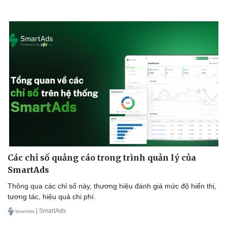
Doanh nghiệp
Công nghệ
Thông tin doanh nghiệp
Sành điệu
Doanh nghiệp 24h
Tin Công nghệ
Doanh nhân
Trải nghiệm
Vì cộng đồng
Chuyển đổi số
Các chỉ số quảng cáo trong trình quản lý của
SmartAds
Thông qua các chỉ số này, thương hiệu đánh giá mức độ hiển thị,
tương tác, hiệu quả chi phí.
| SmartAds