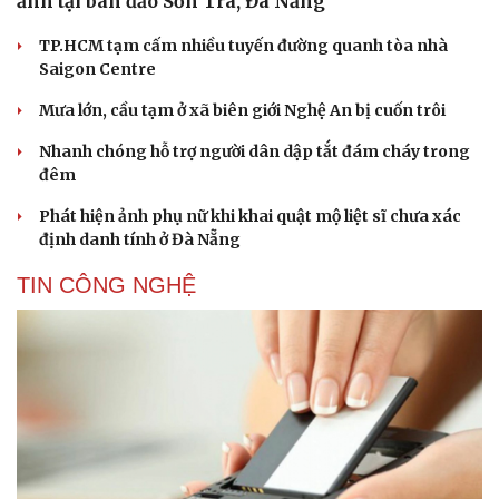
ảnh tại bán đảo Sơn Trà, Đà Nẵng
TP.HCM tạm cấm nhiều tuyến đường quanh tòa nhà
Saigon Centre
Mưa lớn, cầu tạm ở xã biên giới Nghệ An bị cuốn trôi
Nhanh chóng hỗ trợ người dân dập tắt đám cháy trong
đêm
Phát hiện ảnh phụ nữ khi khai quật mộ liệt sĩ chưa xác
định danh tính ở Đà Nẵng
TIN CÔNG NGHỆ