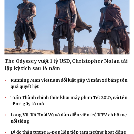
Hạt giống tâm hồn
The Odyssey vượt 1 tỷ USD, Christopher Nolan tái
lập kỳ tích sau 14 năm
Running Man Vietnam đổi luật gấp vì màn xé bảng tên
quá quyết liệt
Trấn Thành chính thức khai máy phim Tết 2027, cái tên
“Em” gây tò mò
Long Vũ, Võ Hoài Vũ và dàn diễn viên trẻ VTV có bố mẹ
nổi tiếng
Lý do thần tượng K-pop liên tiếp tạm ngừng hoạt động