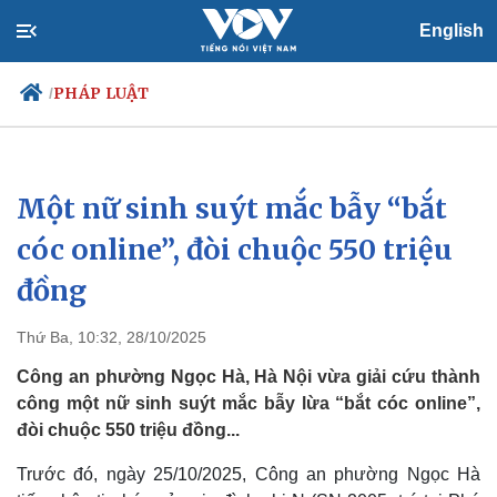
English
PHÁP LUẬT
/
Một nữ sinh suýt mắc bẫy “bắt
Chính trị
Xã hội
Đảng
Tin 24h
cóc online”, đòi chuộc 550 triệu
Tổ chức nhân sự
Dự báo thời tiết
đồng
Quốc hội
Giáo dục
Nhận diện sự thật
Dấu ấn VOV
Việc làm
Thứ Ba, 10:32, 28/10/2025
Biển đảo
Công an phường Ngọc Hà, Hà Nội vừa giải cứu thành
công một nữ sinh suýt mắc bẫy lừa “bắt cóc online”,
đòi chuộc 550 triệu đồng...
Trước đó, ngày 25/10/2025, Công an phường Ngọc Hà