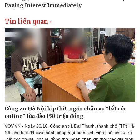
Thể thao
Ô tô - Xe máy
Bóng đá
Ô tô
Lịch thi đấu bóng đá
Xe máy
Tin liên quan
Thế giới thể thao
Tư vấn
eSports
Hậu trường
Công an Hà Nội kịp thời ngăn chặn vụ “bắt cóc
online” lừa đảo 150 triệu đồng
VOV.VN - Ngày 20/10, Công an xã Đại Thanh, thành phố (TP) Hà
Nội cho biết đã cứu thành công một nam sinh viên khỏi chiêu trò
“bắt cóc online” tinh vi, đồng thời ngăn chặn kịp thời việc gia đình