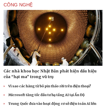
CÔNG NGHỆ
Văn hóa
Giải trí
Các nhà khoa học Nhật Bản phát hiện dấu hiệu
Sân khấu - Điện ảnh
Nghệ sĩ
của “hạt ma” trong vũ trụ
Văn học
Thời trang
Vì sao các hãng từ bỏ pin tháo rời trên điện thoại?
Âm nhạc
Sao Việt
Di sản
Microsoft tăng tốc đầu tư hạ tầng AI tại Ấn Độ
Trung Quốc đưa vào hoạt động cơ sở điện toán AI lớn