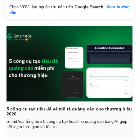
Chọn VOV làm nguồn ưu tiên trên
Google Search
.
Xem hướng
dẫn.
Kinh tế
Thị trường
5 công cụ tạo tiêu đề và mô tả quảng cáo cho thương hiệu
2026
Bất động sản
Giá vàng
SmartAds tổng hợp 5 công cụ tạo headline quảng cáo bằng AI giúp
Khởi nghiệp
Tiêu dùng
tiết kiệm thời gian và tối ưu.
Tỷ giá
Chứng khoán