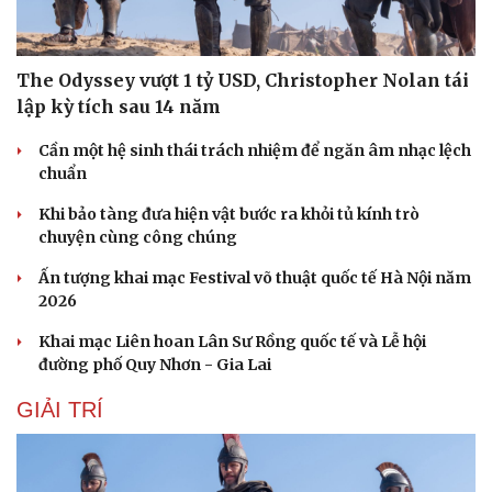
The Odyssey vượt 1 tỷ USD, Christopher Nolan tái
lập kỳ tích sau 14 năm
Cần một hệ sinh thái trách nhiệm để ngăn âm nhạc lệch
chuẩn
Khi bảo tàng đưa hiện vật bước ra khỏi tủ kính trò
chuyện cùng công chúng
Ấn tượng khai mạc Festival võ thuật quốc tế Hà Nội năm
2026
Khai mạc Liên hoan Lân Sư Rồng quốc tế và Lễ hội
đường phố Quy Nhơn - Gia Lai
Du lịch
Podcast
GIẢI TRÍ
Tư vấn
Câu chuyện thời sự
Săn Tour
Đọc truyện đêm khuya
check-in
Cửa sổ tình yêu
Kể chuyện cho bé