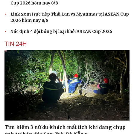
Cup 2026 hôm nay 8/8
Link xem trực tiếp Thái Lan vs Myanmar tại ASEAN Cup
2026 hôm nay 8/8
Xác định 4 đội bóng bị loại khỏi ASEAN Cup 2026
TIN 24H
Tìm kiếm 3 nữ du khách mất tích khi đang chụp
Cải chính