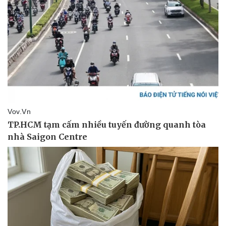
Vụ án
Vũ khí
Tin nóng
Việt Nam
Tư vấn luật
Phân tích