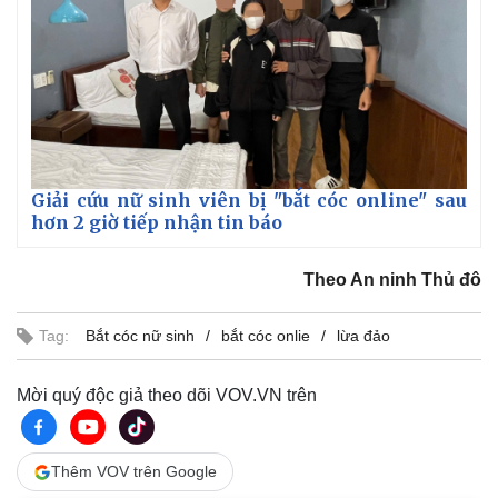
Giải cứu nữ sinh viên bị "bắt cóc online" sau
hơn 2 giờ tiếp nhận tin báo
Theo An ninh Thủ đô
Tag:
Bắt cóc nữ sinh
bắt cóc onlie
lừa đảo
Mời quý độc giả theo dõi VOV.VN trên
Thêm VOV trên Google