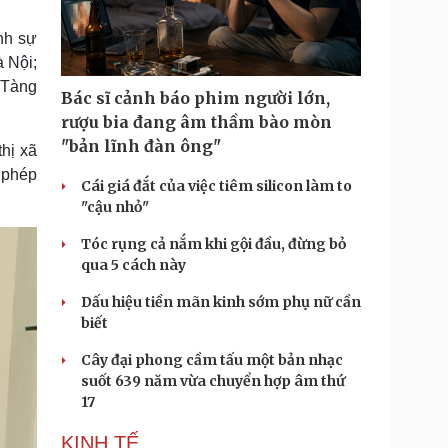
Doanh nghiệp 24h
Tin Công nghệ
Doanh nhân
Trải nghiệm
nh sự
ì cộng đồng
Chuyển đổi số
 Nội;
 “Tàng
Bác sĩ cảnh báo phim người lớn,
u lịch
Podcast
rượu bia đang âm thầm bào mòn
Tư vấn
Câu chuyện thời sự
"bản lĩnh đàn ông"
hị xã
Săn Tour
Đọc truyện đêm khuya
i phép
heck-in
Cửa sổ tình yêu
Cái giá đắt của việc tiêm silicon làm to
Kể chuyện cho bé
"cậu nhỏ"
Hạt giống tâm hồn
Tóc rụng cả nắm khi gội đầu, đừng bỏ
qua 5 cách này
Dấu hiệu tiền mãn kinh sớm phụ nữ cần
biết
Cây đại phong cầm tấu một bản nhạc
suốt 639 năm vừa chuyển hợp âm thứ
17
KINH TẾ