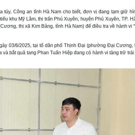
Lịch thi đấu bóng đá
Xe máy
Thế giới thể thao
Tư vấn
a túy, Công an tỉnh Hà Nam cho biết, đơn vị đang tạm giữ hì
eSports
V
tiểu khu Mỹ Lâm, thị trấn Phú Xuyên, huyện Phú Xuyên, TP. Hà
Hậu trường
 Cương, thị xã Kim Bảng, tỉnh Hà Nam) để điều tra về hành vi
Văn hóa
Giải trí
D
Sân khấu - Điện ảnh
Nghệ sĩ
gày 03/6/2025, tại tổ dân phố Thịnh Đại (phường Đại Cương, t
Văn học
Thời trang
 và bắt quả tang Phan Tuấn Hiệp đang có hành vi tàng trữ trá
Âm nhạc
Sao Việt
c
Di sản