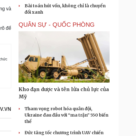
Bài toán hút vốn, không chỉ là chuyển
ng và
đổi xanh
QUÂN SỰ - QUỐC PHÒNG
 rõ để
 chức
Kho đạn dược và tên lửa chủ lực của
Mỹ
Tham vọng robot hóa quân đội,
OV.VN
Ukraine đau đầu với “ma trận” 550 biến
thể
Đức tăng tốc chương trình UAV chiến