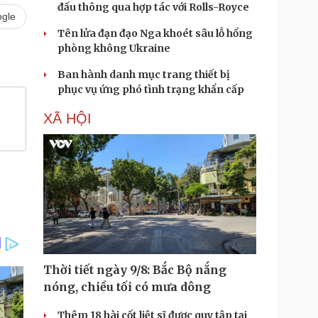
đấu thông qua hợp tác với Rolls-Royce
gle
Tên lửa đạn đạo Nga khoét sâu lỗ hổng
phòng không Ukraine
Ban hành danh mục trang thiết bị
phục vụ ứng phó tình trạng khẩn cấp
XÃ HỘI
Thời tiết ngày 9/8: Bắc Bộ nắng
nóng, chiều tối có mưa dông
Thêm 18 hài cốt liệt sĩ được quy tập tại