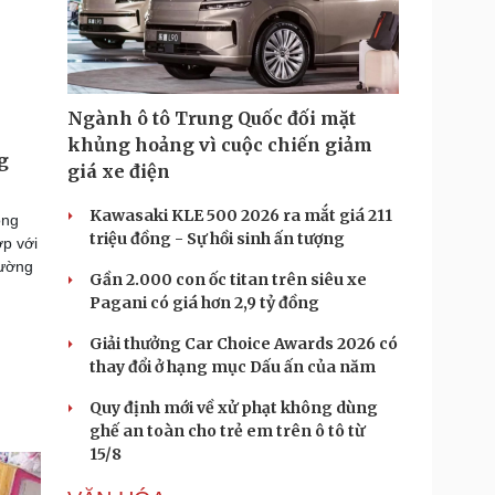
Ngành ô tô Trung Quốc đối mặt
khủng hoảng vì cuộc chiến giảm
g
giá xe điện
Kawasaki KLE 500 2026 ra mắt giá 211
òng
triệu đồng - Sự hồi sinh ấn tượng
ợp với
đường
Gần 2.000 con ốc titan trên siêu xe
.
Pagani có giá hơn 2,9 tỷ đồng
Giải thưởng Car Choice Awards 2026 có
thay đổi ở hạng mục Dấu ấn của năm
Quy định mới về xử phạt không dùng
ghế an toàn cho trẻ em trên ô tô từ
15/8