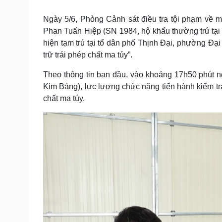
Tin nóng
Việt Nam
Tư vấn luật
Phân tích
Ngày 5/6, Phòng Cảnh sát điều tra tội phạm về m
Phan Tuấn Hiệp (SN 1984, hộ khẩu thường trú tại 
hiện tạm trú tại tổ dân phố Thịnh Đại, phường Đại
Sức khỏe
Đời sống
trữ trái phép chất ma túy”.
Dinh dưỡng - món ngon
Nhà đẹp
Theo thông tin ban đầu, vào khoảng 17h50 phút n
Cây thuốc
Blog
Kim Bảng), lực lượng chức năng tiến hành kiểm tra
Sản phụ khoa
Tình yêu - Gia đình
chất ma túy.
Nhi khoa
Nam khoa
Làm đẹp - giảm cân
Phòng mạch online
Ăn sạch sống khỏe
Cải chính