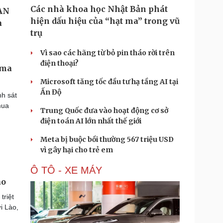
Các nhà khoa học Nhật Bản phát
hiện dấu hiệu của “hạt ma” trong vũ
trụ
Vì sao các hãng từ bỏ pin tháo rời trên
điện thoại?
 ma
Microsoft tăng tốc đầu tư hạ tầng AI tại
Ấn Độ
h sát
mua
Trung Quốc đưa vào hoạt động cơ sở
điện toán AI lớn nhất thế giới
Meta bị buộc bồi thường 567 triệu USD
vì gây hại cho trẻ em
Ô TÔ - XE MÁY
ào
triệt
i Lào,