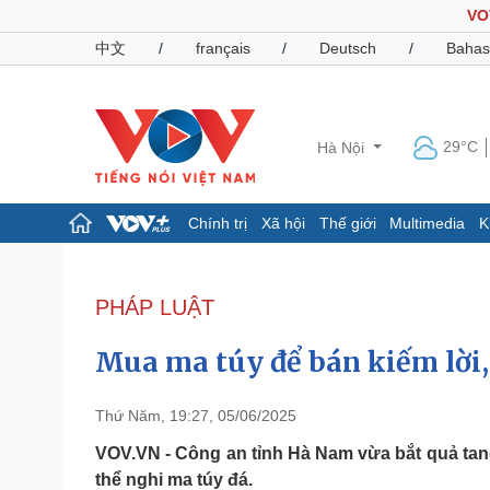
VO
中文
/
français
/
Deutsch
/
Bahas
29°C
Hà Nội
Chính trị
Xã hội
Thế giới
Multimedia
K
Chính trị
Xã hội
Đảng
Tin 24h
PHÁP LUẬT
Tổ chức nhân sự
Dự báo thời tiết
Quốc hội
Giáo dục
Mua ma túy để bán kiếm lời, 
Nhận diện sự thật
Dấu ấn VOV
Việc làm
Biển đảo
Thứ Năm, 19:27, 05/06/2025
Pháp luật
Quân sự - Quốc phòng
VOV.VN - Công an tỉnh Hà Nam vừa bắt quả tang 
thể nghi ma túy đá.
Vụ án
Vũ khí