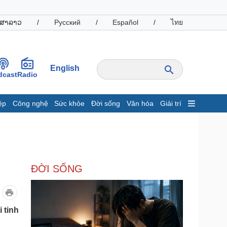
ສາລາວ
/
Русский
/
Español
/
ไทย
English
dcast
Radio
ệp
Công nghệ
Sức khỏe
Đời sống
Văn hóa
Giải trí
inh tế
Thị trường
ất động sản
Giá vàng
hởi nghiệp
Tiêu dùng
Tỷ giá
ĐỜI SỐNG
Chứng khoán
Giá cà phê
oanh nghiệp
Công nghệ
 tinh
hông tin doanh nghiệp
Sành điệu