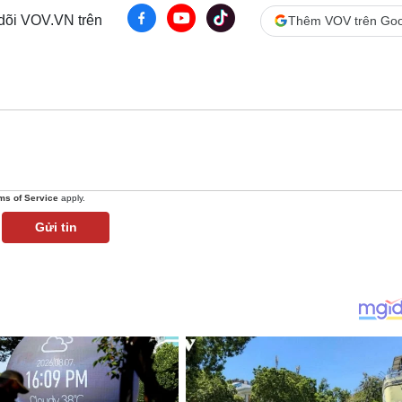
 dõi VOV.VN trên
Thêm VOV trên Goo
ms of Service
apply.
Gửi tin