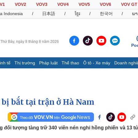
V1
VOV2
VOV3
VOV4
VOV5
VOV6
VOV GT
a Indonesia
/
日本語
/
ខ្មែរ
/
한국어
/
ພາ
Thứ Bảy, ngày 8 tháng 8 năm 2026
Po
inh tế
Thị trường
Pháp luật
Thể thao
Ô tô - Xe máy
Doanh nghi
Thế giới
Multimedia
K
Quan sát
Video
B
Cuộc sống đó đây
Ảnh
K
Hồ sơ
E-Magazine
bị bắt tại trận ở Hà Nam
Infographic
Thể thao
Ô tô - Xe máy
D
đối tượng tàng trữ 340 viên nén nghi hồng phiến và 13 túi
Bóng đá
Ô tô
T