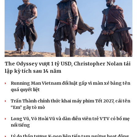
Hạt giống tâm hồn
The Odyssey vượt 1 tỷ USD, Christopher Nolan tái
lập kỳ tích sau 14 năm
Running Man Vietnam đổi luật gấp vì màn xé bảng tên
quá quyết liệt
Trấn Thành chính thức khai máy phim Tết 2027, cái tên
“Em” gây tò mò
Long Vũ, Võ Hoài Vũ và dàn diễn viên trẻ VTV có bố mẹ
nổi tiếng
Lý do thần tượng K-pop liên tiếp tạm ngừng hoạt động