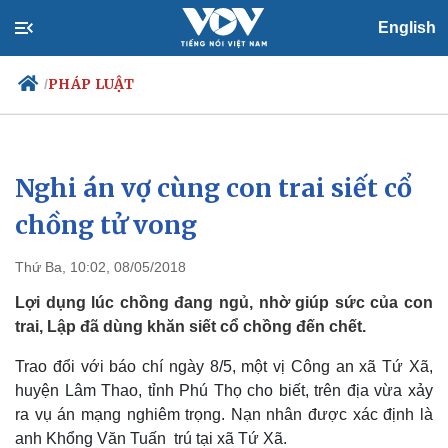
English
PHÁP LUẬT
/
Nghi án vợ cùng con trai siết cổ
Chính trị
Xã hội
Đảng
Tin 24h
chồng tử vong
Tổ chức nhân sự
Dự báo thời tiết
Quốc hội
Giáo dục
Thứ Ba, 10:02, 08/05/2018
Nhận diện sự thật
Dấu ấn VOV
Việc làm
Lợi dụng lúc chồng đang ngủ, nhờ giúp sức của con
Biển đảo
trai, Lập đã dùng khăn siết cổ chồng đến chết.
Trao đổi với báo chí ngày 8/5, một vị Công an xã Tứ Xã,
huyện Lâm Thao, tỉnh Phú Thọ cho biết, trên địa vừa xảy
ra vụ án mạng nghiêm trọng. Nạn nhân được xác định là
anh Khổng Văn Tuấn trú tại xã Tứ Xã.