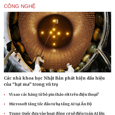
CÔNG NGHỆ
Văn hóa
Giải trí
Các nhà khoa học Nhật Bản phát hiện dấu hiệu
Sân khấu - Điện ảnh
Nghệ sĩ
của “hạt ma” trong vũ trụ
Văn học
Thời trang
Âm nhạc
Sao Việt
Vì sao các hãng từ bỏ pin tháo rời trên điện thoại?
Di sản
Microsoft tăng tốc đầu tư hạ tầng AI tại Ấn Độ
Trung Quốc đưa vào hoạt động cơ sở điện toán AI lớn