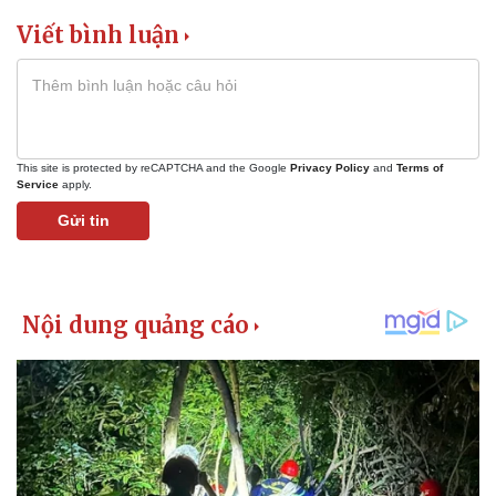
Viết bình luận
This site is protected by reCAPTCHA and the Google
Privacy Policy
and
Terms of
Service
apply.
Gửi tin
Kinh tế
Thị trường
Bất động sản
Giá vàng
Khởi nghiệp
Tiêu dùng
Tỷ giá
Chứng khoán