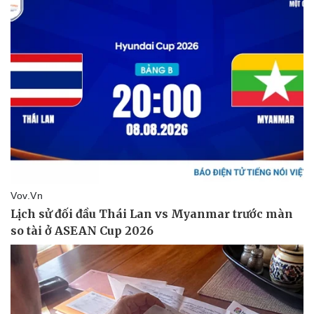
Vụ án
Vũ khí
Tin nóng
Việt Nam
Tư vấn luật
Phân tích