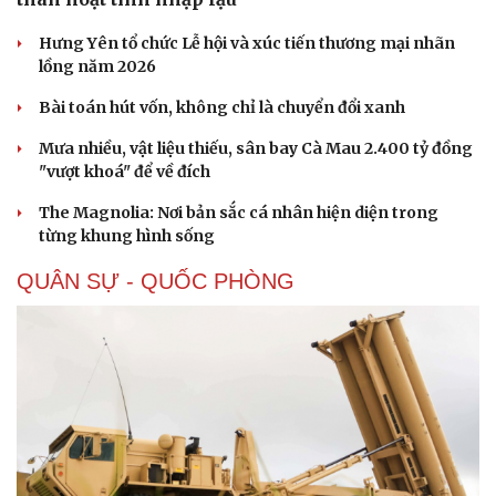
Hưng Yên tổ chức Lễ hội và xúc tiến thương mại nhãn
lồng năm 2026
Bài toán hút vốn, không chỉ là chuyển đổi xanh
Mưa nhiều, vật liệu thiếu, sân bay Cà Mau 2.400 tỷ đồng
Sức khỏe
Đời sống
"vượt khoá" để về đích
Dinh dưỡng - món ngon
Nhà đẹp
The Magnolia: Nơi bản sắc cá nhân hiện diện trong
Cây thuốc
Blog
từng khung hình sống
Sản phụ khoa
Tình yêu - Gia đình
Nhi khoa
QUÂN SỰ - QUỐC PHÒNG
Nam khoa
Làm đẹp - giảm cân
Phòng mạch online
Ăn sạch sống khỏe