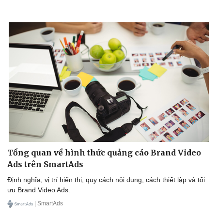
Doanh nghiệp
Công nghệ
Thông tin doanh nghiệp
Sành điệu
Doanh nghiệp 24h
Tin Công nghệ
Doanh nhân
Trải nghiệm
Vì cộng đồng
Chuyển đổi số
Tổng quan về hình thức quảng cáo Brand Video
Ads trên SmartAds
Định nghĩa, vị trí hiển thị, quy cách nội dung, cách thiết lập và tối
ưu Brand Video Ads.
| SmartAds