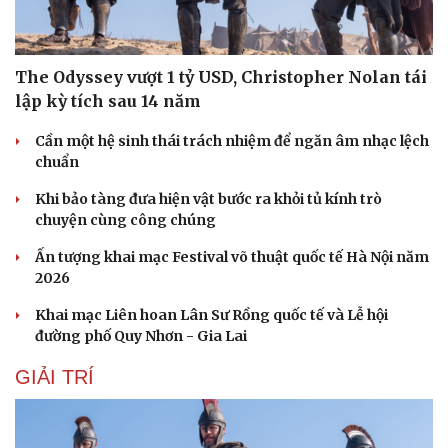
The Odyssey vượt 1 tỷ USD, Christopher Nolan tái
lập kỳ tích sau 14 năm
Cần một hệ sinh thái trách nhiệm để ngăn âm nhạc lệch
chuẩn
Khi bảo tàng đưa hiện vật bước ra khỏi tủ kính trò
chuyện cùng công chúng
Ấn tượng khai mạc Festival võ thuật quốc tế Hà Nội năm
2026
Khai mạc Liên hoan Lân Sư Rồng quốc tế và Lễ hội
đường phố Quy Nhơn - Gia Lai
Du lịch
Podcast
GIẢI TRÍ
Tư vấn
Câu chuyện thời sự
Săn Tour
Đọc truyện đêm khuya
check-in
Cửa sổ tình yêu
Kể chuyện cho bé