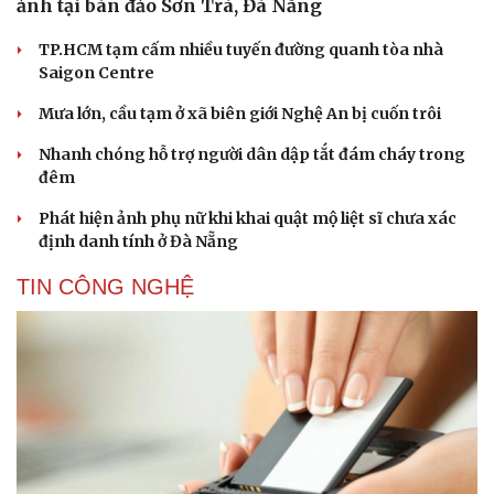
ảnh tại bán đảo Sơn Trà, Đà Nẵng
TP.HCM tạm cấm nhiều tuyến đường quanh tòa nhà
Saigon Centre
Mưa lớn, cầu tạm ở xã biên giới Nghệ An bị cuốn trôi
Nhanh chóng hỗ trợ người dân dập tắt đám cháy trong
đêm
Phát hiện ảnh phụ nữ khi khai quật mộ liệt sĩ chưa xác
định danh tính ở Đà Nẵng
TIN CÔNG NGHỆ