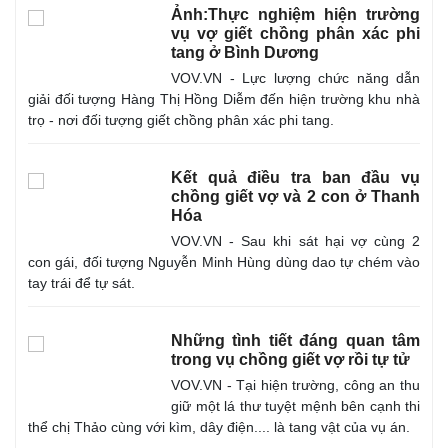
Ảnh:Thực nghiệm hiện trường
vụ vợ giết chồng phân xác phi
tang ở Bình Dương
VOV.VN - Lực lượng chức năng dẫn
giải đối tượng Hàng Thị Hồng Diễm đến hiện trường khu nhà
trọ - nơi đối tượng giết chồng phân xác phi tang.
Kết quả điều tra ban đầu vụ
chồng giết vợ và 2 con ở Thanh
Hóa
VOV.VN - Sau khi sát hại vợ cùng 2
con gái, đối tượng Nguyễn Minh Hùng dùng dao tự chém vào
tay trái để tự sát.
Thế giới
Multimedia
Quan sát
Video
Cuộc sống đó đây
Ảnh
Những tình tiết đáng quan tâm
Hồ sơ
E-Magazine
trong vụ chồng giết vợ rồi tự tử
Infographic
VOV.VN - Tại hiện trường, công an thu
giữ một lá thư tuyệt mệnh bên cạnh thi
thể chị Thảo cùng với kìm, dây điện.... là tang vật của vụ án.