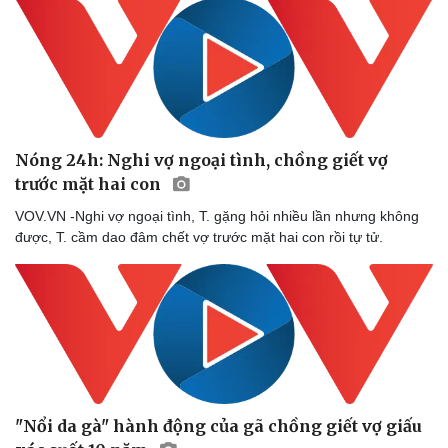
Thể thao
Ô tô - Xe máy
Bóng đá
Ô tô
Lịch thi đấu bóng đá
Xe máy
Thế giới thể thao
Tư vấn
eSports
Hậu trường
Nóng 24h: Nghi vợ ngoại tình, chồng giết vợ
trước mặt hai con
VOV.VN -Nghi vợ ngoại tình, T. gặng hỏi nhiều lần nhưng không
được, T. cầm dao đâm chết vợ trước mặt hai con rồi tự tử.
"Nổi da gà" hành động của gã chồng giết vợ giấu