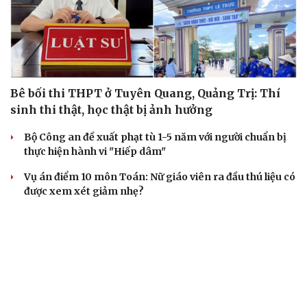
Bê bối thi THPT ở Tuyên Quang, Quảng Trị: Thí
sinh thi thật, học thật bị ảnh hưởng
Bộ Công an đề xuất phạt tù 1-5 năm với người chuẩn bị
thực hiện hành vi "Hiếp dâm"
Vụ án điểm 10 môn Toán: Nữ giáo viên ra đầu thú liệu có
được xem xét giảm nhẹ?
Đề xuất các trường hợp có thể nộp tiền để hưởng án
treo, thay thế hình phạt tù
Bộ Công an đẩy mạnh việc tự động cập nhật, điều chỉnh
thông tin cư trú