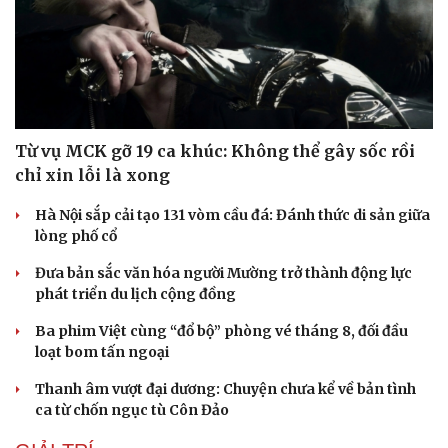
Từ vụ MCK gỡ 19 ca khúc: Không thể gây sốc rồi
chỉ xin lỗi là xong
Hà Nội sắp cải tạo 131 vòm cầu đá: Đánh thức di sản giữa
lòng phố cổ
Đưa bản sắc văn hóa người Mường trở thành động lực
phát triển du lịch cộng đồng
Văn hóa
Giải trí
Ba phim Việt cùng “đổ bộ” phòng vé tháng 8, đối đầu
Sân khấu - Điện ảnh
Nghệ sĩ
loạt bom tấn ngoại
Văn học
Thời trang
Thanh âm vượt đại dương: Chuyện chưa kể về bản tình
Âm nhạc
Sao Việt
ca từ chốn ngục tù Côn Đảo
Di sản