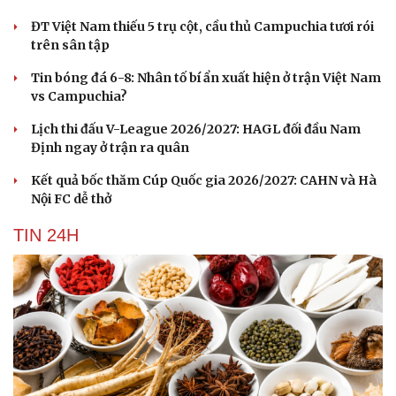
ĐT Việt Nam thiếu 5 trụ cột, cầu thủ Campuchia tươi rói
trên sân tập
Tin bóng đá 6-8: Nhân tố bí ẩn xuất hiện ở trận Việt Nam
vs Campuchia?
Lịch thi đấu V-League 2026/2027: HAGL đối đầu Nam
Định ngay ở trận ra quân
Kết quả bốc thăm Cúp Quốc gia 2026/2027: CAHN và Hà
Nội FC dễ thở
TIN 24H
Du lịch
Podcast
Tư vấn
Câu chuyện thời sự
Săn Tour
Đọc truyện đêm khuya
check-in
Cửa sổ tình yêu
Kể chuyện cho bé
Hạt giống tâm hồn