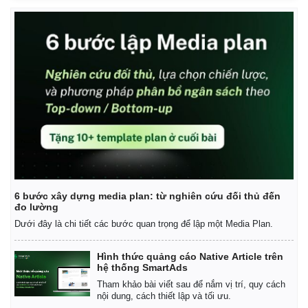
Thế giới
Multimedia
Quan sát
Video
Cuộc sống đó đây
Ảnh
6 bước xây dựng media plan: từ nghiên cứu đối thủ đến
Hồ sơ
E-Magazine
đo lường
Infographic
Dưới đây là chi tiết các bước quan trọng để lập một Media Plan.
Hình thức quảng cáo Native Article trên
hệ thống SmartAds
Tham khảo bài viết sau để nắm vị trí, quy cách
nội dung, cách thiết lập và tối ưu.