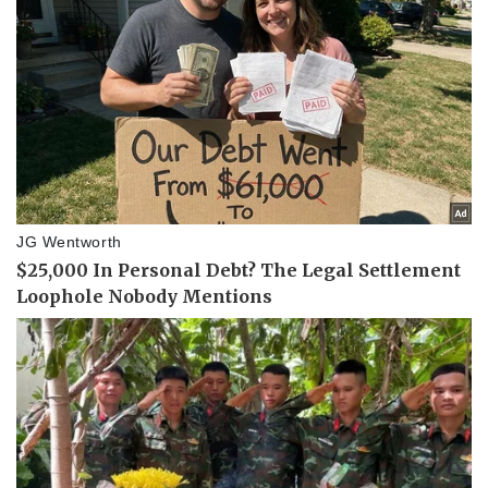
Kinh tế
Thị trường
Bất động sản
Giá vàng
Khởi nghiệp
Tiêu dùng
Tỷ giá
Chứng khoán
Giá cà phê