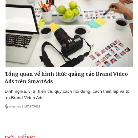
Thể thao
Ô tô - Xe máy
Tổng quan về hình thức quảng cáo Brand Video
Bóng đá
Ô tô
Ads trên SmartAds
Lịch thi đấu bóng đá
Xe máy
Thế giới thể thao
Tư vấn
Định nghĩa, vị trí hiển thị, quy cách nội dung, cách thiết lập và tối
eSports
ưu Brand Video Ads.
Hậu trường
| SmartAds
ĐỜI SỐNG