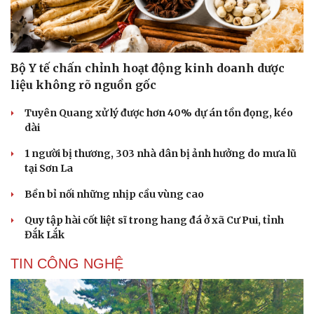
Bộ Y tế chấn chỉnh hoạt động kinh doanh dược
liệu không rõ nguồn gốc
Tuyên Quang xử lý được hơn 40% dự án tồn đọng, kéo
dài
1 người bị thương, 303 nhà dân bị ảnh hưởng do mưa lũ
tại Sơn La
Bền bỉ nối những nhịp cầu vùng cao
Quy tập hài cốt liệt sĩ trong hang đá ở xã Cư Pui, tỉnh
Đắk Lắk
TIN CÔNG NGHỆ