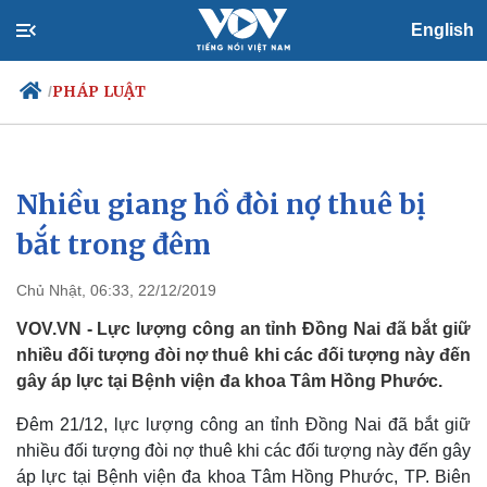
English
PHÁP LUẬT
/
Nhiều giang hồ đòi nợ thuê bị
Chính trị
Xã hội
Đảng
Tin 24h
bắt trong đêm
Tổ chức nhân sự
Dự báo thời tiết
Quốc hội
Giáo dục
Chủ Nhật, 06:33, 22/12/2019
Nhận diện sự thật
Dấu ấn VOV
Việc làm
VOV.VN - Lực lượng công an tỉnh Đồng Nai đã bắt giữ
Biển đảo
nhiều đối tượng đòi nợ thuê khi các đối tượng này đến
gây áp lực tại Bệnh viện đa khoa Tâm Hồng Phước.
Đêm 21/12, lực lượng công an tỉnh Đồng Nai đã bắt giữ
nhiều đối tượng đòi nợ thuê khi các đối tượng này đến gây
áp lực tại Bệnh viện đa khoa Tâm Hồng Phước, TP. Biên