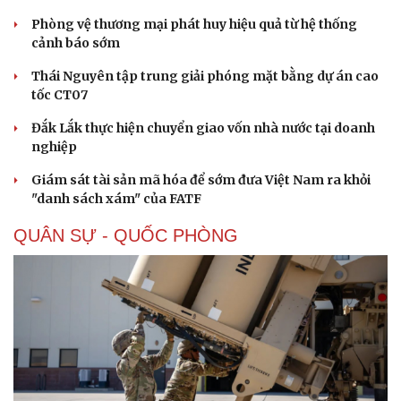
Phòng vệ thương mại phát huy hiệu quả từ hệ thống
cảnh báo sớm
Thái Nguyên tập trung giải phóng mặt bằng dự án cao
tốc CT07
Đắk Lắk thực hiện chuyển giao vốn nhà nước tại doanh
nghiệp
Giám sát tài sản mã hóa để sớm đưa Việt Nam ra khỏi
"danh sách xám" của FATF
Doanh nghiệp
Công nghệ
QUÂN SỰ - QUỐC PHÒNG
Thông tin doanh nghiệp
Sành điệu
Doanh nghiệp 24h
Tin Công nghệ
Doanh nhân
Trải nghiệm
Vì cộng đồng
Chuyển đổi số