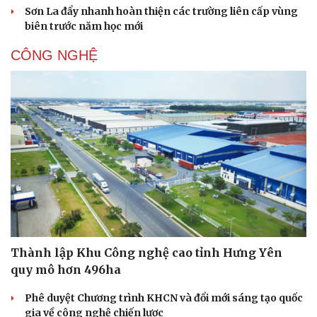
Sơn La đẩy nhanh hoàn thiện các trường liên cấp vùng
biên trước năm học mới
CÔNG NGHỆ
Sức khỏe
Đời sống
Dinh dưỡng - món ngon
Nhà đẹp
Cây thuốc
Blog
Sản phụ khoa
Tình yêu - Gia đình
Nhi khoa
Nam khoa
Thành lập Khu Công nghệ cao tỉnh Hưng Yên
Làm đẹp - giảm cân
quy mô hơn 496ha
Phòng mạch online
Ăn sạch sống khỏe
Phê duyệt Chương trình KHCN và đổi mới sáng tạo quốc
gia về công nghệ chiến lược