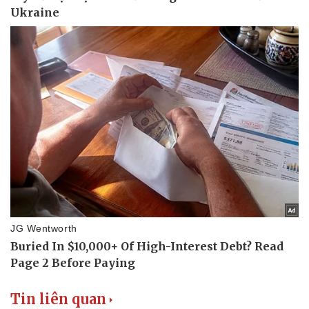
Pháp luật
Quân sự - Quốc phòng
Vụ án
Vũ khí
Tin nóng
Việt Nam
Tư vấn luật
Phân tích
Tin liên quan