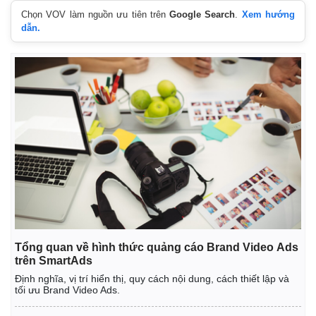
Chọn VOV làm nguồn ưu tiên trên
Google Search
.
Xem hướng
dẫn.
Thế giới
Multimedia
Quan sát
Video
Cuộc sống đó đây
Ảnh
Hồ sơ
E-Magazine
Infographic
Tổng quan về hình thức quảng cáo Brand Video Ads
trên SmartAds
Định nghĩa, vị trí hiển thị, quy cách nội dung, cách thiết lập và
tối ưu Brand Video Ads.