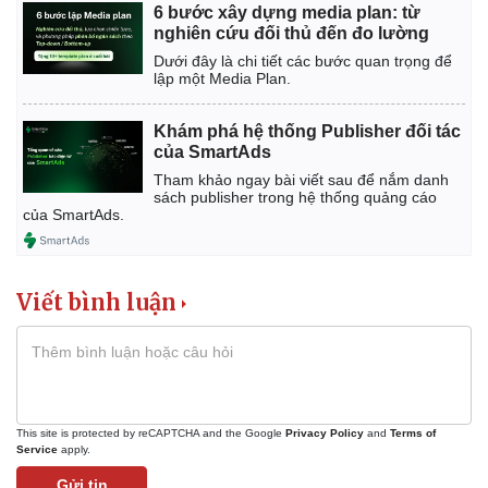
6 bước xây dựng media plan: từ
nghiên cứu đối thủ đến đo lường
Dưới đây là chi tiết các bước quan trọng để
lập một Media Plan.
Khám phá hệ thống Publisher đối tác
của SmartAds
Tham khảo ngay bài viết sau để nắm danh
sách publisher trong hệ thống quảng cáo
của SmartAds.
Viết bình luận
This site is protected by reCAPTCHA and the Google
Privacy Policy
and
Terms of
Service
apply.
Gửi tin