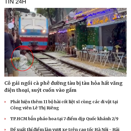
TIN 24H
Săn Tour
Đọc truyện đêm khuya
check-in
Cửa sổ tình yêu
Kể chuyện cho bé
Hạt giống tâm hồn
Cô gái ngồi cà phê đường tàu bị tàu hỏa hất văng
điện thoại, suýt cuốn vào gầm
Phát hiện thêm 11 bộ hài cốt liệt sĩ cùng các di vật tại
Công viên Lê Thị Riêng
TP.HCM bắn pháo hoa tại 7 điểm dịp Quốc khánh 2/9
Đề xuất thí điểm làn vượt xe trên cao tốc Hà Nội - Hải