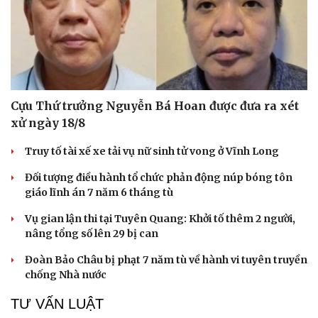
Cựu Thứ trưởng Nguyễn Bá Hoan được đưa ra xét
xử ngày 18/8
Truy tố tài xế xe tải vụ nữ sinh tử vong ở Vĩnh Long
Đối tượng điều hành tổ chức phản động núp bóng tôn
giáo lĩnh án 7 năm 6 tháng tù
Vụ gian lận thi tại Tuyên Quang: Khởi tố thêm 2 người,
nâng tổng số lên 29 bị can
Đoàn Bảo Châu bị phạt 7 năm tù về hành vi tuyên truyền
chống Nhà nước
TƯ VẤN LUẬT