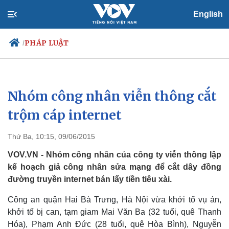
English
PHÁP LUẬT
/
Nhóm công nhân viễn thông cắt
Chính trị
Xã hội
Đảng
Tin 24h
trộm cáp internet
Tổ chức nhân sự
Dự báo thời tiết
Quốc hội
Giáo dục
Thứ Ba, 10:15, 09/06/2015
Nhận diện sự thật
Dấu ấn VOV
Việc làm
VOV.VN - Nhóm công nhân của công ty viễn thông lập
Biển đảo
kế hoạch giả công nhân sửa mạng để cắt dây đồng
đường truyền internet bán lấy tiền tiêu xài.
Công an quận Hai Bà Trưng, Hà Nội vừa khởi tố vụ án,
khởi tố bị can, tạm giam Mai Văn Ba (32 tuổi, quê Thanh
Hóa), Phạm Anh Đức (28 tuổi, quê Hòa Bình), Nguyễn