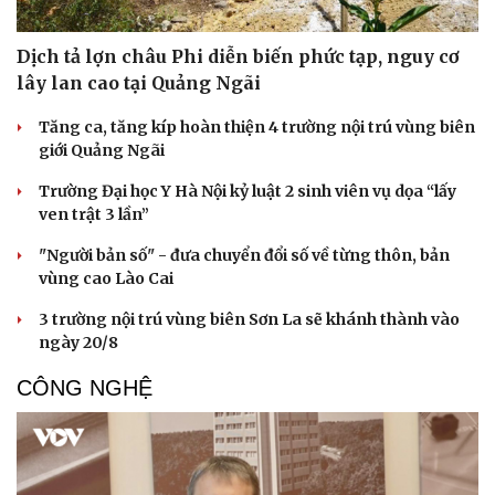
Dịch tả lợn châu Phi diễn biến phức tạp, nguy cơ
lây lan cao tại Quảng Ngãi
Tăng ca, tăng kíp hoàn thiện 4 trường nội trú vùng biên
giới Quảng Ngãi
Trường Đại học Y Hà Nội kỷ luật 2 sinh viên vụ dọa “lấy
ven trật 3 lần”
"Người bản số" - đưa chuyển đổi số về từng thôn, bản
vùng cao Lào Cai
3 trường nội trú vùng biên Sơn La sẽ khánh thành vào
Sức khỏe
Đời sống
ngày 20/8
Dinh dưỡng - món ngon
Nhà đẹp
CÔNG NGHỆ
Cây thuốc
Blog
Sản phụ khoa
Tình yêu - Gia đình
Nhi khoa
Nam khoa
Làm đẹp - giảm cân