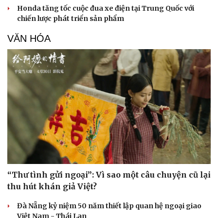
Honda tăng tốc cuộc đua xe điện tại Trung Quốc với
chiến lược phát triển sản phẩm
VĂN HÓA
“Thư tình gửi ngoại”: Vì sao một câu chuyện cũ lại
thu hút khán giả Việt?
Văn hóa
Giải trí
Đà Nẵng kỷ niệm 50 năm thiết lập quan hệ ngoại giao
Sân khấu - Điện ảnh
Nghệ sĩ
Việt Nam - Thái Lan