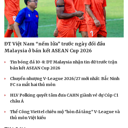
ĐT Việt Nam “nếm lửa” trước ngày đối đầu
Malaysia ở bán kết ASEAN Cup 2026
Tin bóng đá 10-8: ĐT Malaysia nhận tin dữ trước trận
bán kết ASEAN Cup 2026
Chuyển nhượng V-League 2026/27 mới nhất: Bắc Ninh
FC ra mắt hai thủ môn
HLV Polking quyết tâm đưa CAHN giành vé dự Cúp C1
châu Á
Thể Công Viettel chiêu mộ "hòn đá tảng" V-League và
Du lịch
Podcast
thủ môn Việt kiều
Tư vấn
Câu chuyện thời sự