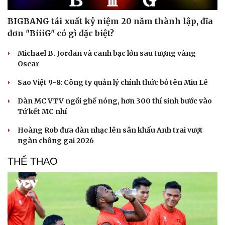
BIGBANG tái xuất kỷ niệm 20 năm thành lập, đĩa
đơn "BiiiG" có gì đặc biệt?
Michael B. Jordan và canh bạc lớn sau tượng vàng
Oscar
Sao Việt 9-8: Công ty quản lý chính thức bỏ tên Miu Lê
Dàn MC VTV ngồi ghế nóng, hơn 300 thí sinh bước vào
Tứ kết MC nhí
Hoàng Rob đưa dàn nhạc lên sân khấu Anh trai vượt
ngàn chông gai 2026
THỂ THAO