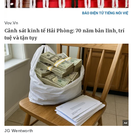
Pháp luật
Quân sự - Quốc phòng
Vụ án
Vũ khí
Tin nóng
Việt Nam
Tư vấn luật
Phân tích