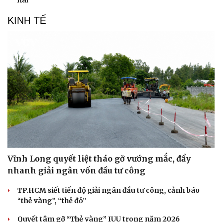
KINH TẾ
Doanh nghiệp
Công nghệ
Vĩnh Long quyết liệt tháo gỡ vướng mắc, đẩy
Thông tin doanh nghiệp
Sành điệu
nhanh giải ngân vốn đầu tư công
Doanh nghiệp 24h
Tin Công nghệ
Doanh nhân
Trải nghiệm
TP.HCM siết tiến độ giải ngân đầu tư công, cảnh báo
Vì cộng đồng
Chuyển đổi số
“thẻ vàng”, “thẻ đỏ”
Quyết tâm gỡ “Thẻ vàng” IUU trong năm 2026