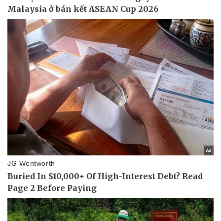
Kinh tế
Thị trường
Bất động sản
Giá vàng
Khởi nghiệp
Tiêu dùng
Tỷ giá
Chứng khoán
Giá cà phê