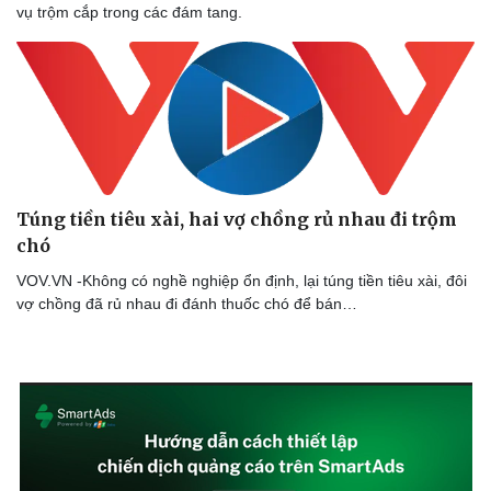
vụ trộm cắp trong các đám tang.
Túng tiền tiêu xài, hai vợ chồng rủ nhau đi trộm
chó
VOV.VN -Không có nghề nghiệp ổn định, lại túng tiền tiêu xài, đôi
Thể thao
Ô tô - Xe máy
vợ chồng đã rủ nhau đi đánh thuốc chó để bán…
Bóng đá
Ô tô
Lịch thi đấu bóng đá
Xe máy
Thế giới thể thao
Tư vấn
eSports
Hậu trường