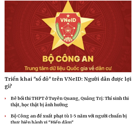
Triển khai "sổ đỏ" trên VNeID: Người dân được lợi
gì?
Bê bối thi THPT ở Tuyên Quang, Quảng Trị: Thí sinh thi
thật, học thật bị ảnh hưởng
Bộ Công an đề xuất phạt tù 1-5 năm với người chuẩn bị
thực hiện hành vi "Hiếp dâm"
Vụ án điểm 10 môn Toán: Nữ giáo viên ra đầu thú liệu có