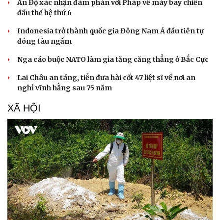
Ấn Độ xác nhận đàm phán với Pháp về máy bay chiến
đấu thế hệ thứ 6
Indonesia trở thành quốc gia Đông Nam Á đầu tiên tự
đóng tàu ngầm
Nga cáo buộc NATO làm gia tăng căng thẳng ở Bắc Cực
Lai Châu an táng, tiễn đưa hài cốt 47 liệt sĩ về nơi an
nghỉ vĩnh hằng sau 75 năm
XÃ HỘI