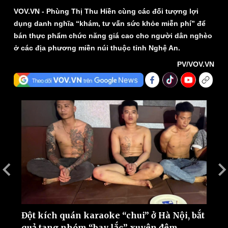
VOV.VN - Phùng Thị Thu Hiền cùng các đối tượng lợi
dụng danh nghĩa “khám, tư vấn sức khỏe miễn phí” để
bán thực phẩm chức năng giá cao cho người dân nghèo
ở các địa phương miền núi thuộc tỉnh Nghệ An.
PV/VOV.VN
Thế giới
Multimedia
Quan sát
Video
Cuộc sống đó đây
Ảnh
Hồ sơ
E-Magazine
Infographic
Đột kích quán karaoke “chui” ở Hà Nội, bắt
B
quả tang nhóm “bay lắc” xuyên đêm
t