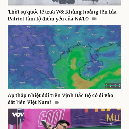
Thời sự quốc tế trưa 7/8: Khủng hoảng tên lửa
Patriot làm lộ điểm yếu của NATO
Thể thao
Ô tô - Xe máy
Bóng đá
Ô tô
Lịch thi đấu bóng đá
Xe máy
Thế giới thể thao
Tư vấn
eSports
Hậu trường
Áp thấp nhiệt đới trên Vịnh Bắc Bộ có đi vào
đất liền Việt Nam?