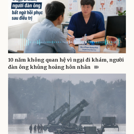
Pháp luật
Quân sự - Quốc phòng
10 năm không quan hệ vì ngại đi khám, người
Vụ án
Vũ khí
đàn ông khủng hoảng hôn nhân
Tin nóng
Việt Nam
Tư vấn luật
Phân tích