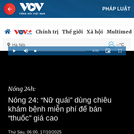
PHÁP LUẬT
Chính trị
Thế giới
Xã hội
Multimedi
--°C
Hà Nội
Remaining
-
4:01
Loaded
:
Play
Mute
Picture-
Fullscreen
2.06%
in-
Picture
Time
Chính trị
Xã hội
Đảng
Tin 24h
Tổ chức nhân sự
Nóng 24h:
Dự báo thời tiết
Quốc hội
Giáo dục
Nóng 24: “Nữ quái” dùng chiêu
Nhận diện sự thật
Dấu ấn VOV
Việc làm
khám bệnh miễn phí để bán
Biển đảo
“thuốc” giá cao
Thứ Sáu, 06:00, 17/10/2025