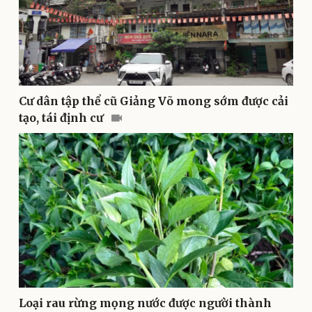
Văn hóa
Giải trí
Sân khấu - Điện ảnh
Nghệ sĩ
Cư dân tập thể cũ Giảng Võ mong sớm được cải
Văn học
Thời trang
tạo, tái định cư
Âm nhạc
Sao Việt
Di sản
Loại rau rừng mọng nước được người thành