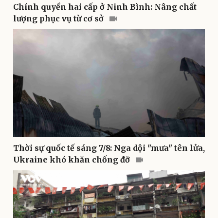
Chính quyền hai cấp ở Ninh Bình: Nâng chất
lượng phục vụ từ cơ sở
Sức khỏe
Đời sống
Dinh dưỡng - món ngon
Nhà đẹp
Cây thuốc
Blog
Sản phụ khoa
Tình yêu - Gia đình
Nhi khoa
Nam khoa
Làm đẹp - giảm cân
Phòng mạch online
Ăn sạch sống khỏe
Thời sự quốc tế sáng 7/8: Nga dội "mưa" tên lửa,
Ukraine khó khăn chống đỡ