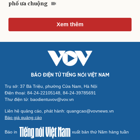
phố ưa chuộng
Xem thêm
Du lịch
Podcast
Tư vấn
Câu chuyện thời sự
Săn Tour
Đọc truyện đêm khuya
check-in
Cửa sổ tình yêu
Kể chuyện cho bé
Hạt giống tâm hồn
BÁO ĐIỆN TỬ TIẾNG NÓI VIỆT NAM
Trụ sở: 37 Bà Triệu, phường Cửa Nam, Hà Nội
Điện thoại: 84-24-22105148, 84-24-39785691
Thư điện tử: baodientuvov@vov.vn
Liên hệ quảng cáo, phát hành: quangcao@vovnews.vn
Báo giá quảng cáo
Báo in
xuất bản thứ Năm hàng tuần