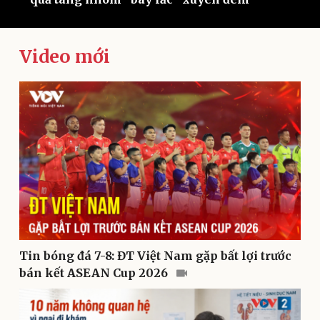
Video mới
Kinh tế
Thị trường
Bất động sản
Giá vàng
Khởi nghiệp
Tiêu dùng
Tỷ giá
Chứng khoán
Giá cà phê
Tin bóng đá 7-8: ĐT Việt Nam gặp bất lợi trước
bán kết ASEAN Cup 2026