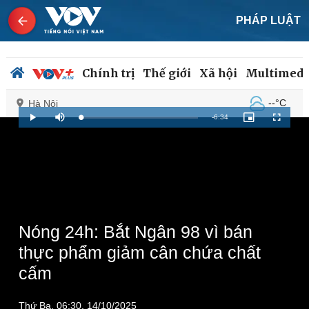
PHÁP LUẬT
Chính trị
Thế giới
Xã hội
Multimedi
--°C
Hà Nội
Remaining
-
6:34
Loaded
:
Play
Mute
Picture-
Fullscreen
1.52%
in-
Picture
Time
Chính trị
Xã hội
Đảng
Tin 24h
Tổ chức nhân sự
Dự báo thời tiết
Quốc hội
Giáo dục
Nóng 24h: Bắt Ngân 98 vì bán
Nhận diện sự thật
Dấu ấn VOV
Việc làm
thực phẩm giảm cân chứa chất
Biển đảo
cấm
Thứ Ba, 06:30, 14/10/2025