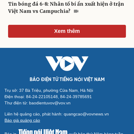
Tin bóng đá 6-8: Nhân tố bí ẩn xuất hiện ở trận
Việt Nam vs Campuchia?
Du lịch
Podcast
Xem thêm
Tư vấn
Câu chuyện thời sự
Săn Tour
Đọc truyện đêm khuya
check-in
Cửa sổ tình yêu
Kể chuyện cho bé
Hạt giống tâm hồn
BÁO ĐIỆN TỬ TIẾNG NÓI VIỆT NAM
Trụ sở: 37 Bà Triệu, phường Cửa Nam, Hà Nội
Điện thoại: 84-24-22105148, 84-24-39785691
Thư điện tử: baodientuvov@vov.vn
Liên hệ quảng cáo, phát hành: quangcao@vovnews.vn
Báo giá quảng cáo
Báo in
xuất bản thứ Năm hàng tuần