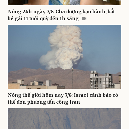
Nóng 24h ngày 7/8: Cha dượng bạo hành, bắt
bé gái 11 tuổi quỳ đến 1h sáng
Sức khỏe
Đời sống
Dinh dưỡng - món ngon
Nhà đẹp
Cây thuốc
Blog
Sản phụ khoa
Tình yêu - Gia đình
Nhi khoa
Nam khoa
Làm đẹp - giảm cân
Phòng mạch online
Ăn sạch sống khỏe
Nóng thế giới hôm nay 7/8: Israel cảnh báo có
thể đơn phương tấn công Iran