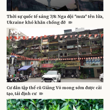
Thời sự quốc tế sáng 7/8: Nga dội "mưa" tên lửa,
Ukraine khó khăn chống đỡ
Thể thao
Ô tô - Xe máy
Bóng đá
Ô tô
Lịch thi đấu bóng đá
Xe máy
Thế giới thể thao
Tư vấn
eSports
Hậu trường
Cư dân tập thể cũ Giảng Võ mong sớm được cải
tạo, tái định cư