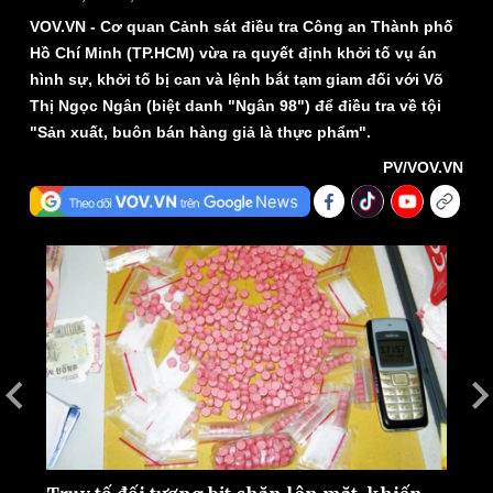
VOV.VN - Cơ quan Cảnh sát điều tra Công an Thành phố
Hồ Chí Minh (TP.HCM) vừa ra quyết định khởi tố vụ án
hình sự, khởi tố bị can và lệnh bắt tạm giam đối với Võ
Thị Ngọc Ngân (biệt danh "Ngân 98") để điều tra về tội
"Sản xuất, buôn bán hàng giả là thực phẩm".
PV/VOV.VN
Thế giới
Multimedia
Quan sát
Video
Cuộc sống đó đây
Ảnh
Hồ sơ
E-Magazine
Infographic