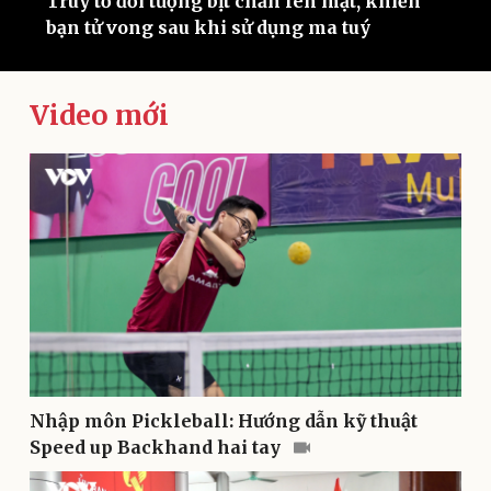
Truy tố đối tượng bịt chăn lên mặt, khiến
T
bạn tử vong sau khi sử dụng ma tuý
n
Video mới
Kinh tế
Thị trường
Bất động sản
Giá vàng
Khởi nghiệp
Tiêu dùng
Tỷ giá
Chứng khoán
Giá cà phê
Nhập môn Pickleball: Hướng dẫn kỹ thuật
Speed up Backhand hai tay