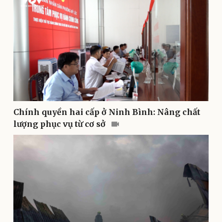
Pháp luật
Quân sự - Quốc phòng
Vụ án
Vũ khí
Chính quyền hai cấp ở Ninh Bình: Nâng chất
Tin nóng
Việt Nam
lượng phục vụ từ cơ sở
Tư vấn luật
Phân tích