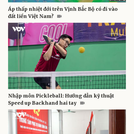
Áp thấp nhiệt đới trên Vịnh Bắc Bộ có đi vào
đất liền Việt Nam?
Thể thao
Ô tô - Xe máy
Bóng đá
Ô tô
Lịch thi đấu bóng đá
Xe máy
Thế giới thể thao
Tư vấn
eSports
Hậu trường
Nhập môn Pickleball: Hướng dẫn kỹ thuật
Speed up Backhand hai tay