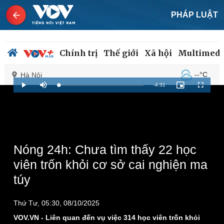
PHÁP LUẬT
Chính trị
Thế giới
Xã hội
Multimedi
--°C
Hà Nội
Remaining
-
4:31
Loaded
:
Play
Mute
Picture-
Fullscreen
1.83%
in-
Picture
Time
Chính trị
Xã hội
Đảng
Tin 24h
Tổ chức nhân sự
Dự báo thời tiết
Nóng 24h: Chưa tìm thấy 22 học
Quốc hội
Giáo dục
viên trốn khỏi cơ sở cai nghiện ma
Nhận diện sự thật
Dấu ấn VOV
túy
Việc làm
Biển đảo
Thứ Tư, 05:30, 08/10/2025
VOV.VN - Liên quan đến vụ việc 314 học viên trốn khỏi