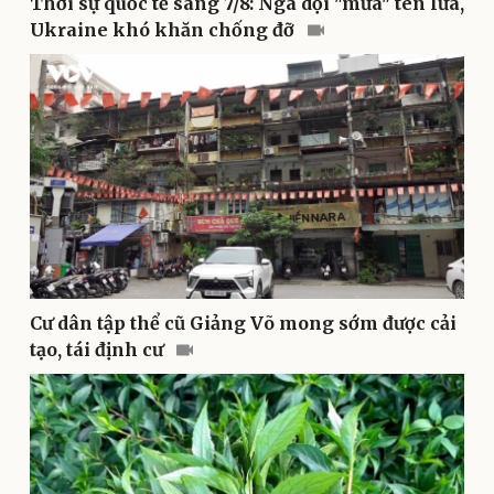
Thời sự quốc tế sáng 7/8: Nga dội "mưa" tên lửa,
Ukraine khó khăn chống đỡ
Sức khỏe
Đời sống
Dinh dưỡng - món ngon
Nhà đẹp
Cây thuốc
Blog
Sản phụ khoa
Tình yêu - Gia đình
Nhi khoa
Nam khoa
Làm đẹp - giảm cân
Phòng mạch online
Ăn sạch sống khỏe
Cư dân tập thể cũ Giảng Võ mong sớm được cải
tạo, tái định cư