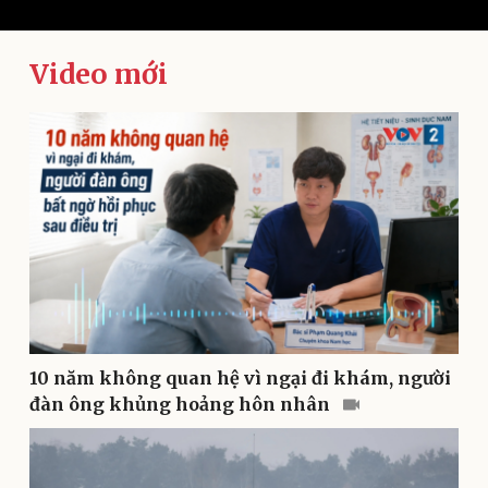
Video mới
Kinh tế
Thị trường
Bất động sản
Giá vàng
Khởi nghiệp
Tiêu dùng
Tỷ giá
Chứng khoán
Giá cà phê
10 năm không quan hệ vì ngại đi khám, người
đàn ông khủng hoảng hôn nhân