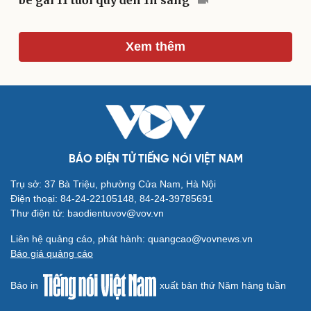
bé gái 11 tuổi quỳ đến 1h sáng
Xem thêm
Du lịch
Podcast
Tư vấn
Câu chuyện thời sự
Săn Tour
Đọc truyện đêm khuya
check-in
Cửa sổ tình yêu
Kể chuyện cho bé
Hạt giống tâm hồn
BÁO ĐIỆN TỬ TIẾNG NÓI VIỆT NAM
Trụ sở: 37 Bà Triệu, phường Cửa Nam, Hà Nội
Điện thoại: 84-24-22105148, 84-24-39785691
Thư điện tử: baodientuvov@vov.vn
Liên hệ quảng cáo, phát hành: quangcao@vovnews.vn
Báo giá quảng cáo
Báo in
xuất bản thứ Năm hàng tuần