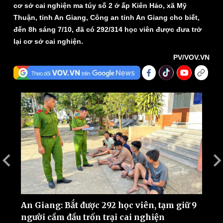
cơ sở cai nghiện ma túy số 2 ở ấp Kiên Hảo, xã Mỹ
Thuận, tỉnh An Giang, Công an tỉnh An Giang cho biết,
đến 8h sáng 7/10, đã có 292/314 học viên được đưa trở
lại cơ sở cai nghiện.
PV/VOV.VN
Thế giới
Multimedia
Quan sát
Video
Cuộc sống đó đây
Ảnh
Hồ sơ
E-Magazine
Infographic
An Giang: Bắt được 292 học viên, tạm giữ 9
A
người cầm đầu trốn trại cai nghiện
k