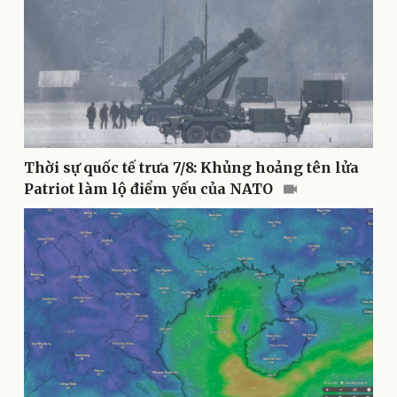
Pháp luật
Quân sự - Quốc phòng
Thời sự quốc tế trưa 7/8: Khủng hoảng tên lửa
Patriot làm lộ điểm yếu của NATO
Vụ án
Vũ khí
Tin nóng
Việt Nam
Tư vấn luật
Phân tích