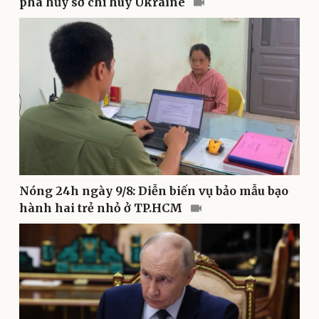
phá hủy sở chỉ huy Ukraine
Doanh nghiệp 24h
Tin Công nghệ
Doanh nhân
Trải nghiệm
Vì cộng đồng
Chuyển đổi số
Nóng 24h ngày 9/8: Diễn biến vụ bảo mẫu bạo
hành hai trẻ nhỏ ở TP.HCM
Sức khỏe
Đời sống
Dinh dưỡng - món ngon
Nhà đẹp
Cây thuốc
Blog
Sản phụ khoa
Tình yêu - Gia đình
Nhi khoa