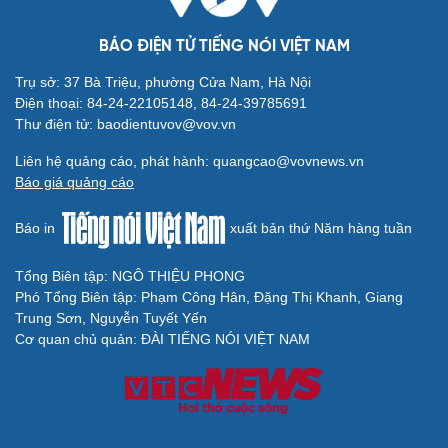
BÁO ĐIỆN TỬ TIẾNG NÓI VIỆT NAM
Trụ sở: 37 Bà Triệu, phường Cửa Nam, Hà Nội
Điện thoại: 84-24-22105148, 84-24-39785691
Thư điện tử: baodientuvov@vov.vn
Liên hệ quảng cáo, phát hành: quangcao@vovnews.vn
Báo giá quảng cáo
Báo in
xuất bản thứ Năm hàng tuần
Tổng Biên tập: NGÔ THIỆU PHONG
Cải chính
Phó Tổng Biên tập: Phạm Công Hân, Đặng Thị Khanh, Giang
Trung Sơn, Nguyễn Tuyết Yến
Cơ quan chủ quản: ĐÀI TIẾNG NÓI VIỆT NAM