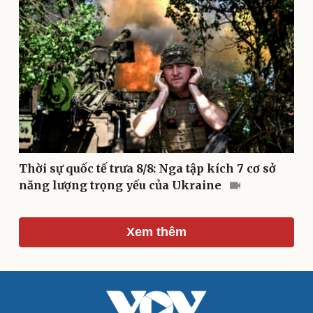
Âm nhạc
Sao Việt
Di sản
Thời sự quốc tế trưa 8/8: Nga tập kích 7 cơ sở
năng lượng trọng yếu của Ukraine
Du lịch
Podcast
Xem thêm
Tư vấn
Câu chuyện thời sự
Săn Tour
Đọc truyện đêm khuya
check-in
Cửa sổ tình yêu
Kể chuyện cho bé
Hạt giống tâm hồn