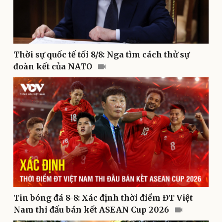
Nam khoa
Làm đẹp - giảm cân
Phòng mạch online
Ăn sạch sống khỏe
Thời sự quốc tế tối 8/8: Nga tìm cách thử sự
đoàn kết của NATO
Văn hóa
Giải trí
Tin bóng đá 8-8: Xác định thời điểm ĐT Việt
Sân khấu - Điện ảnh
Nghệ sĩ
Nam thi đấu bán kết ASEAN Cup 2026
Văn học
Thời trang