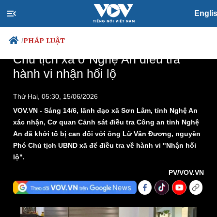
Loaded
:
Play
Mute
Picture-
Fullscreen
3.66%
in-
Picture
Engli
Time
PHÁP LUẬT
/
Nóng 24h ngày 15/6: Khởi tố Phó
Chủ tịch xã ở Nghệ An điều tra
hành vi nhận hối lộ
Chính trị
Xã hội
Thứ Hai, 05:30, 15/06/2026
Đảng
Tin 24h
VOV.VN - Sáng 14/6, lãnh đạo xã Sơn Lâm, tỉnh Nghệ An
Tổ chức nhân sự
Dự báo thời tiết
xác nhận, Cơ quan Cảnh sát điều tra Công an tỉnh Nghệ
Quốc hội
Giáo dục
An đã khởi tố bị can đối với ông Lữ Văn Đương, nguyên
Nhận diện sự thật
Dấu ấn VOV
Phó Chủ tịch UBND xã để điều tra về hành vi "Nhận hối
Việc làm
lộ".
Biển đảo
PV/VOV.VN