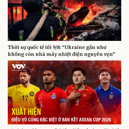
Kinh tế
Thị trường
Bất động sản
Giá vàng
Thời sự quốc tế tối 9/8: “Ukraine gần như
Khởi nghiệp
Tiêu dùng
không còn nhà máy nhiệt điện nguyên vẹn”
Tỷ giá
Chứng khoán
Giá cà phê