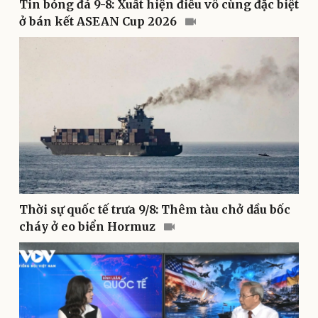
Tin bóng đá 9-8: Xuất hiện điều vô cùng đặc biệt
ở bán kết ASEAN Cup 2026
Pháp luật
Quân sự - Quốc phòng
Vụ án
Vũ khí
Tin nóng
Việt Nam
Tư vấn luật
Phân tích
Thời sự quốc tế trưa 9/8: Thêm tàu chở dầu bốc
cháy ở eo biển Hormuz