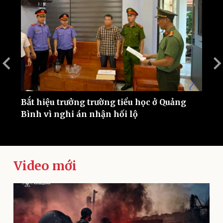
Thế giới
Multimedia
Bắt hiệu trưởng trường tiểu học ở Quảng
C
Quan sát
Video
Cuộc sống đó đây
Ảnh
i
Bình vì nghi án nhận hối lộ
b
Hồ sơ
E-Magazine
Infographic
Video mới