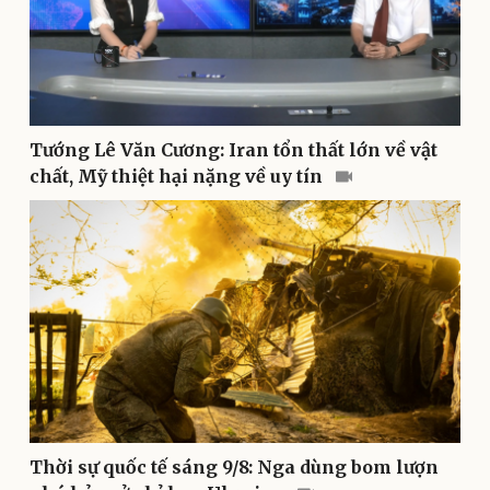
Thể thao
Ô tô - Xe máy
Bóng đá
Ô tô
Lịch thi đấu bóng đá
Xe máy
Thế giới thể thao
Tư vấn
eSports
Hậu trường
Tướng Lê Văn Cương: Iran tổn thất lớn về vật
chất, Mỹ thiệt hại nặng về uy tín
Doanh nghiệp
Công nghệ
Thời sự quốc tế sáng 9/8: Nga dùng bom lượn
Thông tin doanh nghiệp
Sành điệu