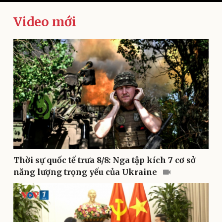
Video mới
Kinh tế
Thị trường
Bất động sản
Giá vàng
Khởi nghiệp
Tiêu dùng
Tỷ giá
Chứng khoán
Giá cà phê
Thời sự quốc tế trưa 8/8: Nga tập kích 7 cơ sở
năng lượng trọng yếu của Ukraine