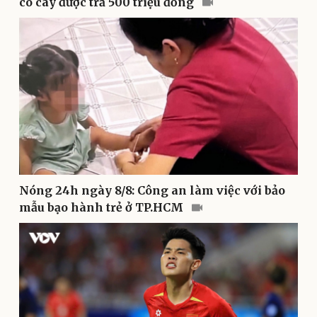
có cây được trả 500 triệu đồng
Sức khỏe
Đời sống
Dinh dưỡng - món ngon
Nhà đẹp
Cây thuốc
Blog
Sản phụ khoa
Tình yêu - Gia đình
Nhi khoa
Nam khoa
Làm đẹp - giảm cân
Phòng mạch online
Ăn sạch sống khỏe
Nóng 24h ngày 8/8: Công an làm việc với bảo
mẫu bạo hành trẻ ở TP.HCM