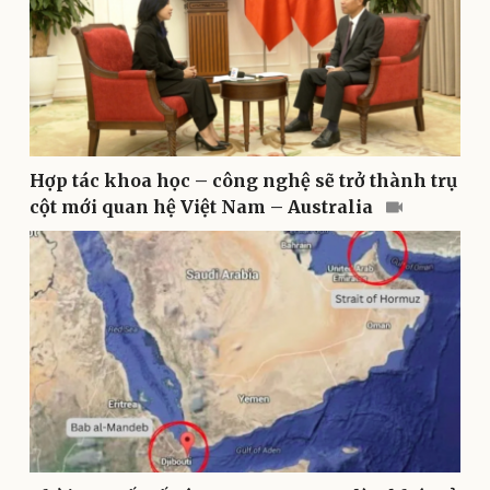
Hợp tác khoa học – công nghệ sẽ trở thành trụ
Pháp luật
Quân sự - Quốc phòng
cột mới quan hệ Việt Nam – Australia
Vụ án
Vũ khí
Tin nóng
Việt Nam
Tư vấn luật
Phân tích