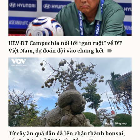
Doanh nghiệp
Công nghệ
Thông tin doanh nghiệp
Sành điệu
HLV ĐT Campuchia nói lời "gan ruột" về ĐT
Doanh nghiệp 24h
Tin Công nghệ
Việt Nam, dự đoán đội vào chung kết
Doanh nhân
Trải nghiệm
Vì cộng đồng
Chuyển đổi số
Từ cây ăn quả dân dã lên chậu thành bonsai,