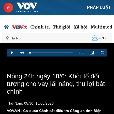
PHÁP LUẬT
Chính trị
Thế giới
Xã hội
Multimedi
--°C
Hà Nội
Remaining
-
6:10
Loaded
:
Play
Mute
Picture-
Fullscreen
1.34%
in-
Picture
Time
Chính trị
Xã hội
Đảng
Tin 24h
Tổ chức nhân sự
Dự báo thời tiết
Nóng 24h ngày 18/6: Khởi tố đối
Quốc hội
Giáo dục
tượng cho vay lãi nặng, thu lợi bất
Nhận diện sự thật
Dấu ấn VOV
chính
Việc làm
Biển đảo
Thứ Năm, 05:30, 18/06/2026
VOV.VN - Cơ quan Cảnh sát điều tra Công an tỉnh Điện