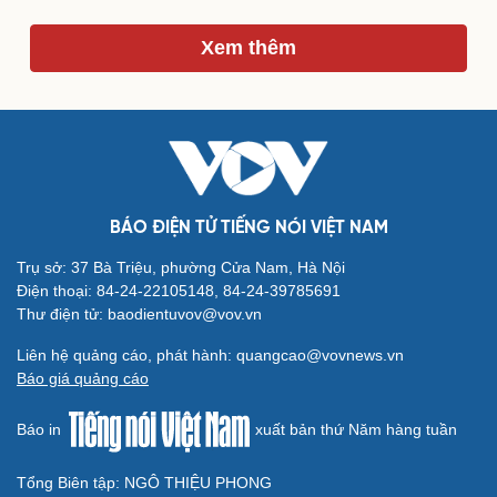
Xem thêm
Du lịch
Podcast
Tư vấn
Câu chuyện thời sự
Săn Tour
Đọc truyện đêm khuya
check-in
Cửa sổ tình yêu
Kể chuyện cho bé
Hạt giống tâm hồn
BÁO ĐIỆN TỬ TIẾNG NÓI VIỆT NAM
Trụ sở: 37 Bà Triệu, phường Cửa Nam, Hà Nội
Điện thoại: 84-24-22105148, 84-24-39785691
Thư điện tử: baodientuvov@vov.vn
Liên hệ quảng cáo, phát hành: quangcao@vovnews.vn
Báo giá quảng cáo
Báo in
xuất bản thứ Năm hàng tuần
Tổng Biên tập: NGÔ THIỆU PHONG