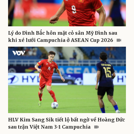
Văn hóa
Giải trí
Lý do Đình Bắc hôn mặt cỏ sân Mỹ Đình sau
Sân khấu - Điện ảnh
Nghệ sĩ
khi xé lưới Campuchia ở ASEAN Cup 2026
Văn học
Thời trang
Âm nhạc
Sao Việt
Di sản
HLV Kim Sang Sik tiết lộ bất ngờ về Hoàng Đức
sau trận Việt Nam 3-1 Campuchia