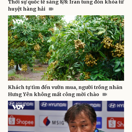
Thời sự quốc tế sáng 8/8: Iran tung đòn khóa tử
huyệt hàng hải
Thể thao
Ô tô - Xe máy
Bóng đá
Ô tô
Lịch thi đấu bóng đá
Xe máy
Thế giới thể thao
Tư vấn
eSports
Hậu trường
Khách tự tìm đến vườn mua, người trồng nhãn
Hưng Yên không mất công mời chào