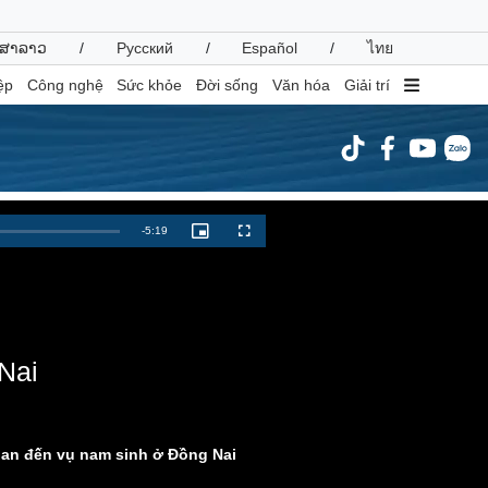
ສາລາວ
/
Русский
/
Español
/
ไทย
ệp
Công nghệ
Sức khỏe
Đời sống
Văn hóa
Giải trí
inh tế
Thị trường
Remaining
-
5:19
Picture-
Fullscreen
in-
ất động sản
Giá vàng
Picture
Time
hởi nghiệp
Tiêu dùng
Tỷ giá
Chứng khoán
Giá cà phê
Nai
oanh nghiệp
Công nghệ
hông tin doanh nghiệp
Sành điệu
quan đến vụ nam sinh ở Đồng Nai
Doanh nghiệp 24h
Tin Công nghệ
Doanh nhân
Trải nghiệm