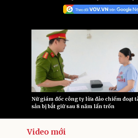
Sức khỏe
Đời sống
Dinh dưỡng - món ngon
Nhà đẹp
Cây thuốc
Blog
Sản phụ khoa
Tình yêu - Gia đình
Nhi khoa
Nam khoa
Làm đẹp - giảm cân
Phòng mạch online
Ăn sạch sống khỏe
Cải chính
Nữ giám đốc công ty lừa đảo chiếm đoạt t
sản bị bắt giữ sau 8 năm lẩn trốn
Video mới