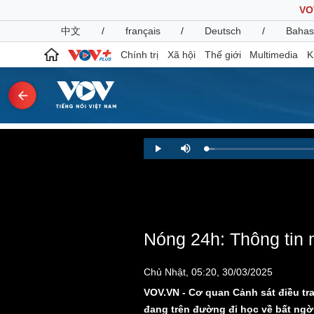
VO
中文
/
français
/
Deutsch
/
Bahas
Chính trị
Xã hội
Thế giới
Multimedia
K
Chính trị
Xã hội
Loaded
:
Play
Mute
1.56%
Đảng
Tin 24h
Tổ chức nhân sự
Dự báo thời tiết
Quốc hội
Giáo dục
Nhận diện sự thật
Dấu ấn VOV
Việc làm
Nóng 24h: Thông tin 
Biển đảo
Pháp luật
Quân sự - Quốc phòng
Chủ Nhật, 05:20, 30/03/2025
Vụ án
Vũ khí
VOV.VN - Cơ quan Cảnh sát điều tr
Tin nóng
Việt Nam
đang trên đường đi học về bất ngờ 
Tư vấn luật
Phân tích