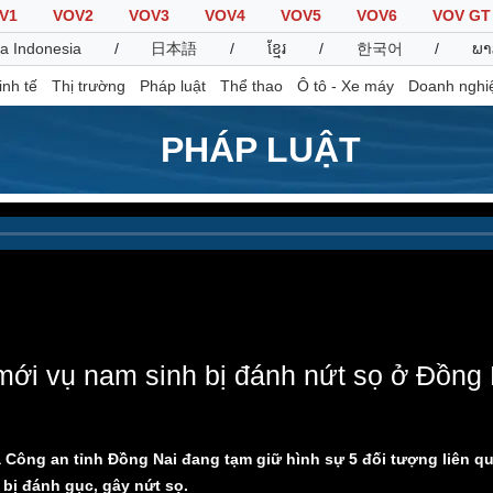
V1
VOV2
VOV3
VOV4
VOV5
VOV6
VOV GT
a Indonesia
/
日本語
/
ខ្មែរ
/
한국어
/
ພາ
inh tế
Thị trường
Pháp luật
Thể thao
Ô tô - Xe máy
Doanh nghi
PHÁP LUẬT
Thế giới
Multimedia
K
Quan sát
Video
B
Cuộc sống đó đây
Ảnh
K
Hồ sơ
E-Magazine
Infographic
mới vụ nam sinh bị đánh nứt sọ ở Đồng 
Thể thao
Ô tô - Xe máy
D
Bóng đá
Ô tô
T
a Công an tỉnh Đồng Nai đang tạm giữ hình sự 5 đối tượng liên 
Lịch thi đấu bóng đá
Xe máy
bị đánh gục, gây nứt sọ.
Thế giới thể thao
Tư vấn