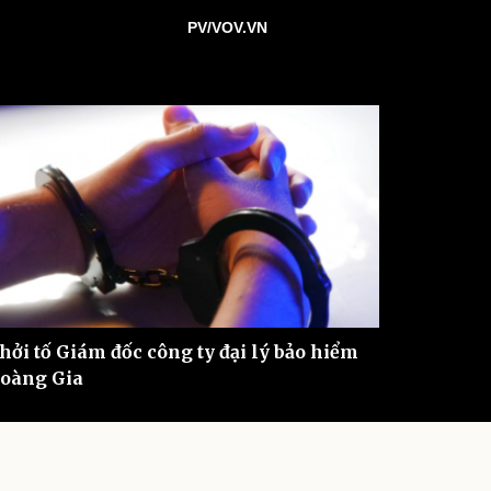
ì cộng đồng
Chuyển đổi số
PV/VOV.VN
u lịch
Podcast
Tư vấn
Câu chuyện thời sự
Săn Tour
Đọc truyện đêm khuya
heck-in
Cửa sổ tình yêu
Kể chuyện cho bé
Hạt giống tâm hồn
hởi tố Giám đốc công ty đại lý bảo hiểm
oàng Gia