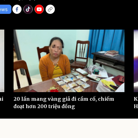
eSports
V
Hậu trường
Văn hóa
Giải trí
D
Sân khấu - Điện ảnh
Nghệ sĩ
Văn học
Thời trang
Âm nhạc
Sao Việt
c
Di sản
ài
20 lần mang vàng giả đi cầm cố, chiếm
K
đoạt hơn 200 triệu đồng
H