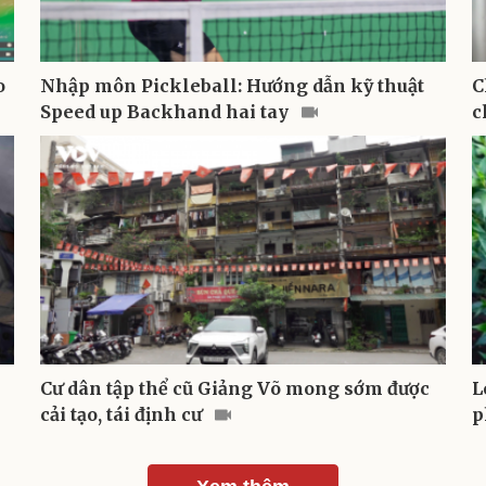
o
Nhập môn Pickleball: Hướng dẫn kỹ thuật
C
Speed up Backhand hai tay
c
Cư dân tập thể cũ Giảng Võ mong sớm được
L
cải tạo, tái định cư
p