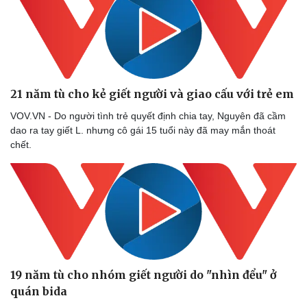
21 năm tù cho kẻ giết người và giao cấu với trẻ em
VOV.VN - Do người tình trẻ quyết định chia tay, Nguyên đã cầm
dao ra tay giết L. nhưng cô gái 15 tuổi này đã may mắn thoát
chết.
Thể thao
Ô tô - Xe máy
Bóng đá
Ô tô
Lịch thi đấu bóng đá
Xe máy
Thế giới thể thao
Tư vấn
eSports
19 năm tù cho nhóm giết người do "nhìn đểu" ở
Hậu trường
quán bida