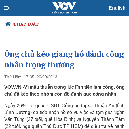
English
PHÁP LUẬT
/
Ông chủ kéo giang hồ đánh công
Chính trị
Xã hội
Đảng
Tin 24h
nhân trọng thương
Tổ chức nhân sự
Dự báo thời tiết
Quốc hội
Giáo dục
Thứ Năm, 17:35, 26/09/2013
Nhận diện sự thật
Dấu ấn VOV
Việc làm
VOV.VN -Vì mâu thuẫn trong lúc lĩnh tiền làm công, ông
Biển đảo
chủ đã kéo theo nhóm côn đồ đánh gục công nhân.
Ngày 26/9, cơ quan CSĐT Công an thị xã Thuận An (tỉnh
Bình Dương) đã tiếp nhận hồ sơ vụ việc và tạm giữ Ngần
Văn Tùng (27 tuổi, quê Hòa Bình) và Nguyễn Thành Tâm
(22 tuổi, ngụ quận Thủ Đức TP HCM) để điều tra về hành