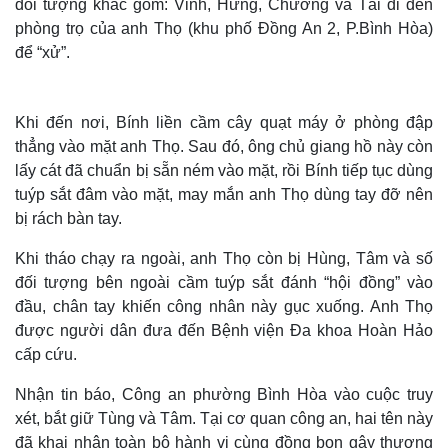
đối tượng khác gồm: Vinh, Hưng, Chương và Tài đi đến
phòng trọ của anh Thọ (khu phố Đồng An 2, P.Bình Hòa)
để “xử”.
Khi đến nơi, Bính liền cầm cây quạt máy ở phòng đập
thẳng vào mặt anh Thọ. Sau đó, ông chủ giang hồ này còn
lấy cát đã chuẩn bị sẵn ném vào mặt, rồi Bính tiếp tục dùng
tuýp sắt đâm vào mặt, may mắn anh Thọ dùng tay đỡ nên
bị rách bàn tay.
Khi tháo chạy ra ngoài, anh Thọ còn bị Hùng, Tâm và số
đối tượng bên ngoài cầm tuýp sắt đánh “hội đồng” vào
đầu, chân tay khiến công nhân này gục xuống. Anh Thọ
được người dân đưa đến Bệnh viện Đa khoa Hoàn Hảo
cấp cứu.
Nhận tin báo, Công an phường Bình Hòa vào cuộc truy
xét, bắt giữ Tùng và Tâm. Tại cơ quan công an, hai tên này
đã khai nhận toàn bộ hành vi cùng đồng bọn gây thương