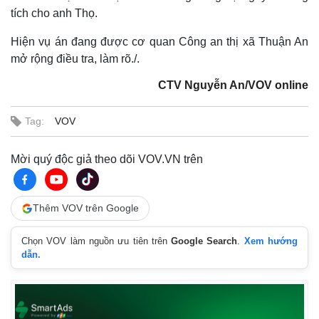
tích cho anh Thọ.
Hiện vụ án đang được cơ quan Công an thị xã Thuận An
mở rộng điều tra, làm rõ./.
CTV Nguyễn An/VOV online
Thế giới
Multimedia
Quan sát
Video
Tag:
VOV
Cuộc sống đó đây
Ảnh
Hồ sơ
E-Magazine
Mời quý độc giả theo dõi VOV.VN trên
Infographic
Thêm VOV trên Google
Chọn VOV làm nguồn ưu tiên trên
Google Search
.
Xem hướng
dẫn.