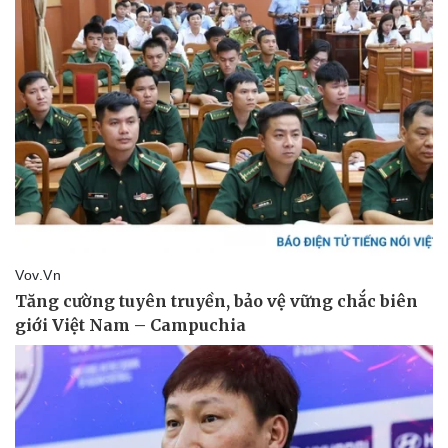
Kinh tế
Thị trường
Bất động sản
Giá vàng
Khởi nghiệp
Tiêu dùng
Tỷ giá
Chứng khoán
Giá cà phê