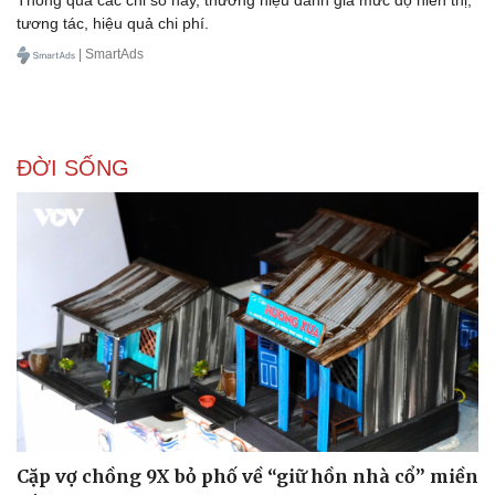
tương tác, hiệu quả chi phí.
| SmartAds
ĐỜI SỐNG
Cặp vợ chồng 9X bỏ phố về “giữ hồn nhà cổ” miền