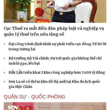
Cục Thuế ra mắt diễn đàn pháp luật và nghiệp vụ
quản lý thuế trên nền tảng số
Sức khỏe
Đời sống
Dinh dưỡng - món ngon
Nhà đẹp
Đại công trình định hình sự phát triển cực đông TP.HCM
Cây thuốc
Blog
trong tương lai
Sản phụ khoa
Tình yêu - Gia đình
Nhi khoa
Bộ trưởng Bộ Tài chính: Dự trữ quốc gia không thể chỉ
Nam khoa
mãi là gạo, lều bạt
Làm đẹp - giảm cân
Phòng mạch online
Đắk Lắk triển khai 2 khu công nghiệp hơn 7.400 tỷ đồng
Ăn sạch sống khỏe
Sơn La sẽ có thêm khu đô thị mới tại Khu du lịch quốc
gia Mộc Châu
QUÂN SỰ - QUỐC PHÒNG