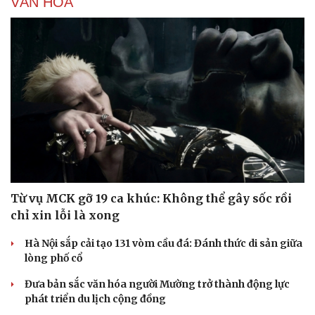
VĂN HÓA
Du lịch
Podcast
Tư vấn
Câu chuyện thời sự
Săn Tour
Đọc truyện đêm khuya
check-in
Cửa sổ tình yêu
Kể chuyện cho bé
Hạt giống tâm hồn
Từ vụ MCK gỡ 19 ca khúc: Không thể gây sốc rồi
chỉ xin lỗi là xong
Hà Nội sắp cải tạo 131 vòm cầu đá: Đánh thức di sản giữa
lòng phố cổ
Đưa bản sắc văn hóa người Mường trở thành động lực
phát triển du lịch cộng đồng