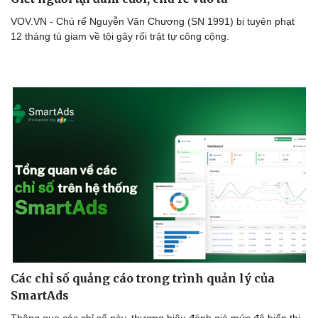
VOV.VN - Chú rể Nguyễn Văn Chương (SN 1991) bị tuyên phạt
12 tháng tù giam về tội gây rối trật tự công cộng.
Doanh nghiệp
Công nghệ
Thông tin doanh nghiệp
Sành điệu
Doanh nghiệp 24h
Tin Công nghệ
Doanh nhân
Trải nghiệm
Vì cộng đồng
Chuyển đổi số
Các chỉ số quảng cáo trong trình quản lý của
SmartAds
Thông qua các chỉ số này, thương hiệu đánh giá mức độ hiển thị,