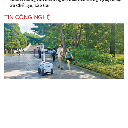
xã Chế Tạo, Lào Cai
TIN CÔNG NGHỆ
Bắc Kinh triển khai “nhân viên” robot tại các
công viên
Trung Quốc tăng tốc tự chủ chip tiên tiến với kế hoạch
đầy tham vọng