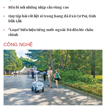
Bền bỉ nối những nhịp cầu vùng cao
Quy tập hài cốt liệt sĩ trong hang đá ở xã Cư Pui, tỉnh
Đắk Lắk
"Loạn" biển hiệu tiếng nước ngoài: Đã đến lúc chấn
Văn hóa
Giải trí
chỉnh
Sân khấu - Điện ảnh
Nghệ sĩ
Văn học
Thời trang
CÔNG NGHỆ
Âm nhạc
Sao Việt
Di sản