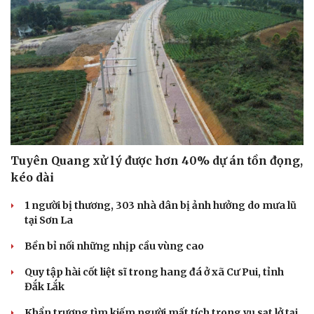
Tuyên Quang xử lý được hơn 40% dự án tồn đọng,
kéo dài
1 người bị thương, 303 nhà dân bị ảnh hưởng do mưa lũ
tại Sơn La
Bền bỉ nối những nhịp cầu vùng cao
Quy tập hài cốt liệt sĩ trong hang đá ở xã Cư Pui, tỉnh
Đắk Lắk
Khẩn trương tìm kiếm người mất tích trong vụ sạt lở tại