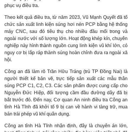
phục vụ điều tra.
Theo kết quả điều tra, từ năm 2023, Vũ Mạnh Quyết đã tổ
chức sản xuất linh kiện súng hơi nén PCP bằng hệ thống
máy CNC, sau đó tiêu thụ cho nhiều đầu mối trong và
ngoài nước với số lượng lớn. Hoạt động khép kín, chuyên
nghiệp này hình thành nguồn cung linh kiện vũ khí lớn, có
nguy cơ bị lắp ráp thành súng hoàn chỉnh đưa ra ngoài xã
hội.
Công an đã làm rõ Trần Hữu Tráng (trú TP Đồng Nai) là
người thiết kế bản vẽ, trực tiếp sản xuất các mẫu thân
súng PCP C1, C2, C3. Các sản phẩm được cung cấp cho
Nguyễn Đức Hiệp, đối tượng cầm đầu đường dây đã bị
bắt trước đó. Đến nay, Cơ quan An ninh điều tra Công an
tỉnh Hà Tĩnh đã khởi tố 9 bị can về hành vi tàng trữ, mua
bán trái phép vũ khí quân dụng.
Công an tỉnh Hà Tĩnh nhận định, đây là chuyên án lớn,