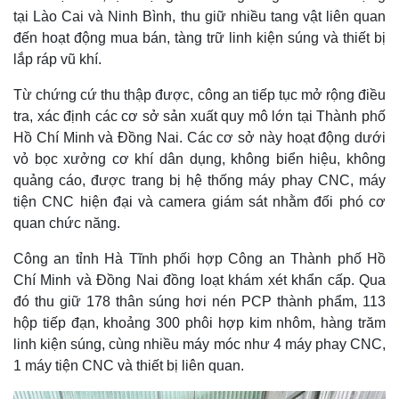
tại Lào Cai và Ninh Bình, thu giữ nhiều tang vật liên quan
đến hoạt động mua bán, tàng trữ linh kiện súng và thiết bị
lắp ráp vũ khí.
Từ chứng cứ thu thập được, công an tiếp tục mở rộng điều
tra, xác định các cơ sở sản xuất quy mô lớn tại Thành phố
Hồ Chí Minh và Đồng Nai. Các cơ sở này hoạt động dưới
vỏ bọc xưởng cơ khí dân dụng, không biển hiệu, không
quảng cáo, được trang bị hệ thống máy phay CNC, máy
tiện CNC hiện đại và camera giám sát nhằm đối phó cơ
quan chức năng.
Thế giới
Multimedia
​Công an tỉnh Hà Tĩnh phối hợp Công an Thành phố Hồ
Chí Minh và Đồng Nai đồng loạt khám xét khẩn cấp. Qua
Quan sát
Video
Cuộc sống đó đây
Ảnh
đó thu giữ 178 thân súng hơi nén PCP thành phẩm, 113
Hồ sơ
E-Magazine
hộp tiếp đạn, khoảng 300 phôi hợp kim nhôm, hàng trăm
Infographic
linh kiện súng, cùng nhiều máy móc như 4 máy phay CNC,
1 máy tiện CNC và thiết bị liên quan.