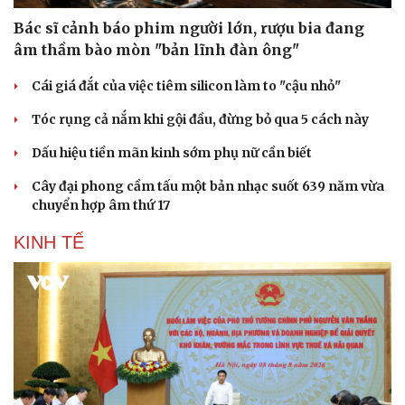
Bác sĩ cảnh báo phim người lớn, rượu bia đang
âm thầm bào mòn "bản lĩnh đàn ông"
Cái giá đắt của việc tiêm silicon làm to "cậu nhỏ"
Tóc rụng cả nắm khi gội đầu, đừng bỏ qua 5 cách này
Dấu hiệu tiền mãn kinh sớm phụ nữ cần biết
Cây đại phong cầm tấu một bản nhạc suốt 639 năm vừa
chuyển hợp âm thứ 17
KINH TẾ