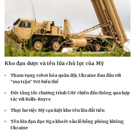
Kho đạn dược và tên lửa chủ lực của Mỹ
Tham vọng robot hóa quân đội, Ukraine đau đầu với
“ma trận” 550 biến thể
Văn hóa
Giải trí
Đức tăng tốc chương trình UAV chiến đấu thông qua hợp
Sân khấu - Điện ảnh
Nghệ sĩ
tác với Rolls-Royce
Văn học
Thời trang
Âm nhạc
Sao Việt
Thực hư việc Mỹ cạn kiệt kho tên lửa đắt tiền
Di sản
Tên lửa đạn đạo Nga khoét sâu lỗ hổng phòng không
Ukraine