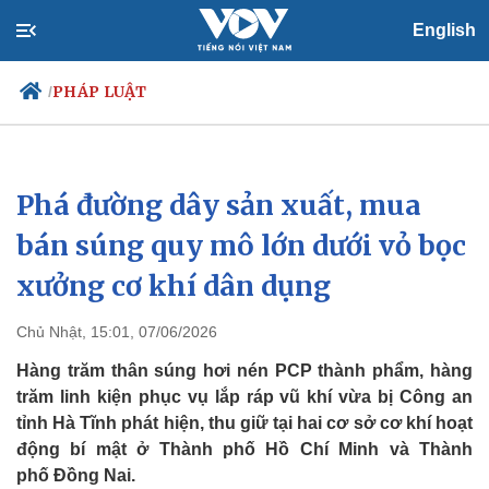
English
PHÁP LUẬT
/
Phá đường dây sản xuất, mua
Chính trị
Xã hội
Đảng
Tin 24h
bán súng quy mô lớn dưới vỏ bọc
Tổ chức nhân sự
Dự báo thời tiết
xưởng cơ khí dân dụng
Quốc hội
Giáo dục
Nhận diện sự thật
Dấu ấn VOV
Việc làm
Chủ Nhật, 15:01, 07/06/2026
Biển đảo
Hàng trăm thân súng hơi nén PCP thành phẩm, hàng
trăm linh kiện phục vụ lắp ráp vũ khí vừa bị Công an
tỉnh Hà Tĩnh phát hiện, thu giữ tại hai cơ sở cơ khí hoạt
động bí mật ở Thành phố Hồ Chí Minh và Thành
phố Đồng Nai.