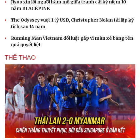
Jisoo xin lỗi người hâm mộ giữa tranh cãi kỷ niệm 10
năm BLACKPINK
The Odyssey vượt 1 tỷ USD, Christopher Nolan tái lập kỳ
tích sau 14 năm
Running Man Vietnam đổi luật gấp vì màn xé bảng tên
quá quyết liệt
THỂ THAO