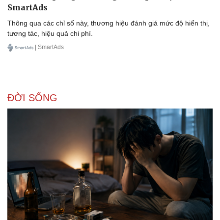
SmartAds
Thông qua các chỉ số này, thương hiệu đánh giá mức độ hiển thị,
tương tác, hiệu quả chi phí.
| SmartAds
Sức khỏe
Đời sống
Dinh dưỡng - món ngon
Nhà đẹp
ĐỜI SỐNG
Cây thuốc
Blog
Sản phụ khoa
Tình yêu - Gia đình
Nhi khoa
Nam khoa
Làm đẹp - giảm cân
Phòng mạch online
Ăn sạch sống khỏe