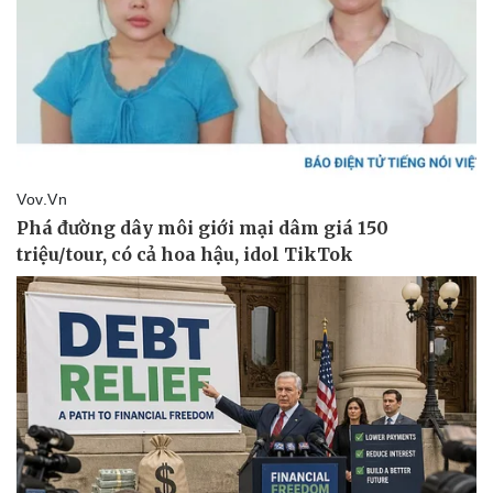
Vụ án
Vũ khí
Tin nóng
Việt Nam
Tư vấn luật
Phân tích