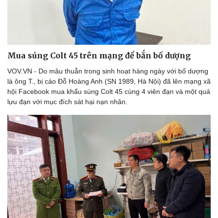
Doanh nghiệp
Công nghệ
Mua súng Colt 45 trên mạng để bắn bố dượng
Thông tin doanh nghiệp
Sành điệu
Doanh nghiệp 24h
Tin Công nghệ
VOV.VN - Do mâu thuẫn trong sinh hoạt hàng ngày với bố dượng
Doanh nhân
Trải nghiệm
là ông T., bị cáo Đỗ Hoàng Anh (SN 1989, Hà Nội) đã lên mạng xã
Vì cộng đồng
Chuyển đổi số
hội Facebook mua khẩu súng Colt 45 cùng 4 viên đạn và một quả
lựu đạn với mục đích sát hại nạn nhân.