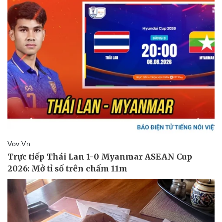
Thể thao
Ô tô - Xe máy
Bóng đá
Ô tô
Lịch thi đấu bóng đá
Xe máy
Thế giới thể thao
Tư vấn
eSports
Hậu trường