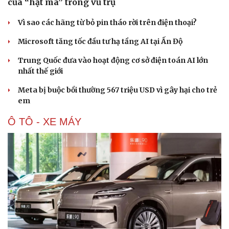
của “hạt ma” trong vũ trụ
Vì sao các hãng từ bỏ pin tháo rời trên điện thoại?
Microsoft tăng tốc đầu tư hạ tầng AI tại Ấn Độ
Trung Quốc đưa vào hoạt động cơ sở điện toán AI lớn
nhất thế giới
Meta bị buộc bồi thường 567 triệu USD vì gây hại cho trẻ
em
Ô TÔ - XE MÁY
Du lịch
Podcast
Tư vấn
Câu chuyện thời sự
Săn Tour
Đọc truyện đêm khuya
check-in
Cửa sổ tình yêu
Kể chuyện cho bé