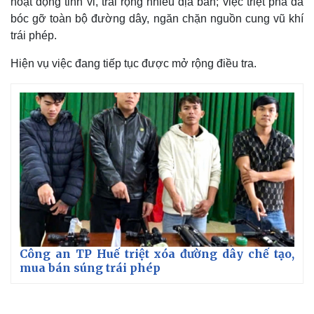
hoạt động tinh vi, trải rộng nhiều địa bàn; việc triệt phá đã
bóc gỡ toàn bộ đường dây, ngăn chặn nguồn cung vũ khí
trái phép.
Hiện vụ việc đang tiếp tục được mở rộng điều tra.
Kinh tế
Thị trường
Công an TP Huế triệt xóa đường dây chế tạo,
Bất động sản
Giá vàng
mua bán súng trái phép
Khởi nghiệp
Tiêu dùng
Tỷ giá
Chứng khoán