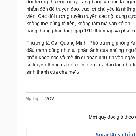
đối tượng thường ngụy trang bằng vỏ bọc là ngư
nhắm đến để truyền đạo, trục lợi chủ yếu là những 
viên. Các đối tượng tuyên truyền các nội dung cực
không thờ cúng tổ tiên, không làm mà vẫn có ăn… N
hàng tháng phải đóng góp 1/10 thu nhập và phải có
Thượng tá Cái Quang Minh, Phó trưởng phòng An n
đấu tranh cũng như từ phản ánh của những người
phản khoa học và mê tín dị đoan như tin vào ngày 
lại truyền thống đạo đức tốt đẹp của dân tộc như 
sinh thành của cha mẹ"./.
Tag:
VOV
Mời quý độc giả theo
SmartAds chính 