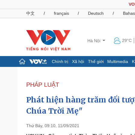
VO
中文
/
français
/
Deutsch
/
Bahas
29°C
Hà Nội
Chính trị
Xã hội
Thế giới
Multimedia
K
Chính trị
Xã hội
Đảng
Tin 24h
PHÁP LUẬT
Tổ chức nhân sự
Dự báo thời tiết
Quốc hội
Giáo dục
Phát hiện hàng trăm đối tư
Nhận diện sự thật
Dấu ấn VOV
Việc làm
Chúa Trời Mẹ"
Biển đảo
Pháp luật
Quân sự - Quốc phòng
Thứ Bảy, 09:10, 11/09/2021
Vụ án
Vũ khí