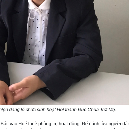
hiện đang tổ chức sinh hoạt Hội thánh Đức Chúa Trời Mẹ.
a Bắc vào Huế thuê phòng trọ hoạt động. Để đánh lừa người dân