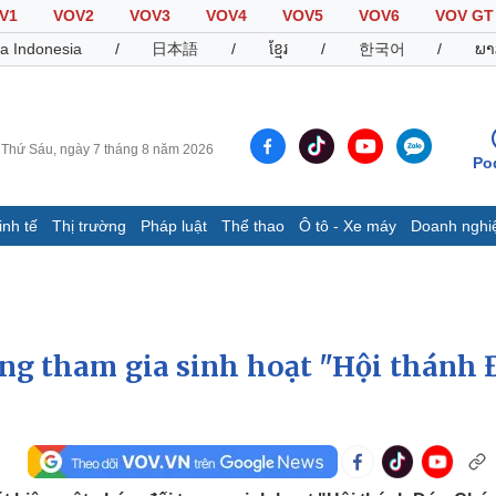
V1
VOV2
VOV3
VOV4
VOV5
VOV6
VOV GT
a Indonesia
/
日本語
/
ខ្មែរ
/
한국어
/
ພາ
Thứ Sáu, ngày 7 tháng 8 năm 2026
Po
inh tế
Thị trường
Pháp luật
Thể thao
Ô tô - Xe máy
Doanh nghi
Thế giới
Multimedia
K
Quan sát
Video
B
Cuộc sống đó đây
Ảnh
K
Hồ sơ
E-Magazine
ợng tham gia sinh hoạt "Hội thánh 
Infographic
Thể thao
Ô tô - Xe máy
D
Bóng đá
Ô tô
T