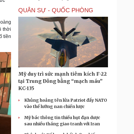
QUÂN SỰ - QUỐC PHÒNG
Hoàng
 thời
ố tiền
Mỹ duy trì sức mạnh tiêm kích F-22
tại Trung Đông bằng “mạch máu”
KC-135
Khủng hoảng tên lửa Patriot đẩy NATO
vào thế lưỡng nan chiến lược
Mỹ bác thông tin thiếu hụt đạn dược
sau nhiều tháng giao tranh với Iran