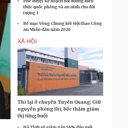
Phê duyệt Kế hoạch bồi dưỡng kiến
thức quốc phòng và an ninh cho đối
tượng 1
Bế mạc Vòng Chung kết Hội thao Công
an Nhân dân năm 2026
XÃ HỘI
Thi lại ở chuyên Tuyên Quang: Giữ
nguyên phòng thi, bốc thăm giám
thị từng buổi
Hà Tĩnh sẽ giảm gần 56% đầu mối