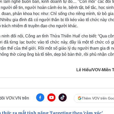
ời làm nghề buôn bán, kinh doanh tự do… "Con mồi" các đối 
người dễ tin, người hoàn cảnh éo le, bệnh tật, bế tắc, học sinh
 đoan, phản khoa học như: Chỉ sống cho riêng mình, từ bỏ gia
hiều gia đình đã có người thân bị lôi kéo vào tổ chức này cho
 trách nhiệm đi truyền đạo cho người khác.
inh đối nội, Công an tỉnh Thừa Thiên Huế cho biết: “Qua côn
 đã từng lạc bước vào tổ chức này, đây là một tổ chức có gi
tận thế của thế giới. Rồi một số giáo lý dụ người tham gia đi
không thờ cúng ông bà tổ tiên, dẹp bỏ bàn thờ, rồi phủ nhận cô
Lê Hiếu/VOV-Miền 
 dõi VOV.VN trên
Thêm VOV trên Goo
thức ra mắt tính năng Targeting theo 'cảm xúc'