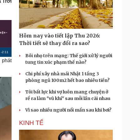
 Trời
Doanh nghiệp 24h
Tin Công nghệ
Doanh nhân
Trải nghiệm
ì cộng đồng
Chuyển đổi số
u lịch
Podcast
Hôm nay vào tiết lập Thu 2026:
Tư vấn
Câu chuyện thời sự
Thời tiết sẽ thay đổi ra sao?
Săn Tour
Đọc truyện đêm khuya
R
-
2:11
heck-in
Bôi nhọ trên mạng: Thế giới xử lý người
Cửa sổ tình yêu
 phát
tung tin xúc phạm thế nào?
Kể chuyện cho bé
e
Hạt giống tâm hồn
m
Chi phí xây nhà mái Nhật 1 tầng 3
phòng ngủ 100m2 hết bao nhiêu tiền?
a
i
Tôi bất lực khi vợ luôn mang chuyện ở
rể ra làm "vũ khí" sau mỗi lần cãi nhau
n
i
Vì sao nhiều người nổi mẩn sau khi bơi?
n
KINH TẾ
g
T