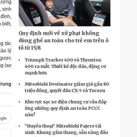
tượng
, sinh
 đình,
 biết,
Quy định mới về xử phạt không
dùng ghế an toàn cho trẻ em trên ô
g tác
tô từ 15/8
áo lý
 ngược
Triumph Tracker 400 và Thruxton
ng lao
400 ra mắt: Thiết kế độc đáo, động cơ
mạnh hơn
Trung
Mitsubishi Destinator giảm giá gần 80
triệu đồng, quyết đấu CX-5 và Tucson
Khu vực sạc xe điện chung cư cần đáp
ứng những quy định an toàn PCCC
nào?
gle
"Huyền thoại" Mitsubishi Pajero tái
sinh: Khung gầm thang, sẵn sàng đấu