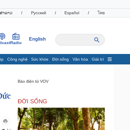
ສາລາວ
/
Русский
/
Español
/
ไทย
English
dcast
Radio
ệp
Công nghệ
Sức khỏe
Đời sống
Văn hóa
Giải trí
inh tế
Thị trường
ất động sản
Giá vàng
Báo điện tử VOV
hởi nghiệp
Tiêu dùng
Tỷ giá
Đức
Chứng khoán
ĐỜI SỐNG
Giá cà phê
oanh nghiệp
Công nghệ
hông tin doanh nghiệp
Sành điệu