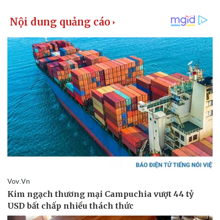
Kinh tế
Thị trường
Bất động sản
Giá vàng
Khởi nghiệp
Tiêu dùng
Tỷ giá
Chứng khoán
Giá cà phê