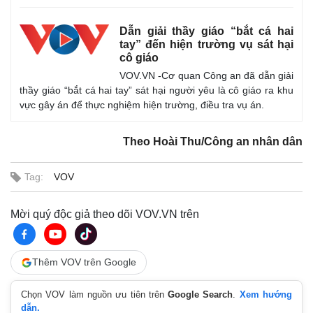
Dẫn giải thầy giáo “bắt cá hai
tay” đến hiện trường vụ sát hại
cô giáo
VOV.VN -Cơ quan Công an đã dẫn giải
thầy giáo “bắt cá hai tay” sát hại người yêu là cô giáo ra khu
vực gây án để thực nghiệm hiện trường, điều tra vụ án.
Theo Hoài Thu/Công an nhân dân
Tag:
VOV
Thế giới
Multimedia
Quan sát
Video
Mời quý độc giả theo dõi VOV.VN trên
Cuộc sống đó đây
Ảnh
Hồ sơ
E-Magazine
Infographic
Thêm VOV trên Google
Chọn VOV làm nguồn ưu tiên trên
Google Search
.
Xem hướng
dẫn.