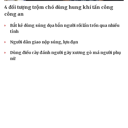
4 đối tượng trộm chó dùng hung khí tấn công
công an
Bắt kẻ dùng súng dọa bắn người rồi lẩn trốn qua nhiều
tỉnh
Người dân giao nộp súng, lựu đạn
Dùng điếu cày đánh người gãy xương gò má người phụ
nữ
Bắt giữ người phụ nữ huy động hơn 50 tỷ đồng bằng
chiêu góp vốn buôn hải sản
VỤ ÁN