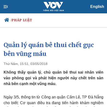
English
PHÁP LUẬT
/
Quản lý quán bê thui chết gục
Chính trị
Xã hội
Đảng
Tin 24h
bên vũng máu
Tổ chức nhân sự
Dự báo thời tiết
Quốc hội
Giáo dục
Thứ Năm, 15:51, 03/05/2018
Nhận diện sự thật
Dấu ấn VOV
Việc làm
Không thấy quản lý, chủ quán bê thui sai nhân viên
Biển đảo
vào phòng gọi và phát hiện người này chết trên sàn
nhà bên cạnh một vũng máu.
Ngày 3/5, thông tin từ Công an quận Cẩm Lệ, TP Đà Nẵng
cho biết: Cơ quan điều tra đang tiến hành khám nghiệm