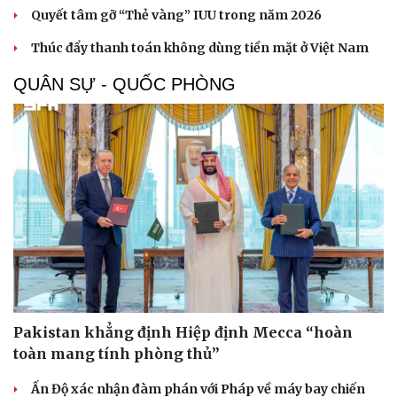
Quyết tâm gỡ “Thẻ vàng” IUU trong năm 2026
Sức khỏe
Đời sống
Dinh dưỡng - món ngon
Nhà đẹp
Thúc đẩy thanh toán không dùng tiền mặt ở Việt Nam
Cây thuốc
Blog
Sản phụ khoa
Tình yêu - Gia đình
QUÂN SỰ - QUỐC PHÒNG
Nhi khoa
Nam khoa
Làm đẹp - giảm cân
Phòng mạch online
Ăn sạch sống khỏe
Pakistan khẳng định Hiệp định Mecca “hoàn
toàn mang tính phòng thủ”
Ấn Độ xác nhận đàm phán với Pháp về máy bay chiến