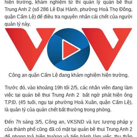
hiện trường, khám nghiệm tử thi quản lý quán bê thui
Trung Anh 2 (số 286 Lê Đại Hành, phường Hoà Thọ Đông,
quận Cẩm Lệ) để điều tra nguyên nhân cái chết của người
quản lý này.
Công an quận Cẩm Lệ đang khám nghiệm hiện trường.
Trước đó, vào khoảng 19h tối 2/5, các nhân viên đang làm
việc tại quán bê thui Trung Anh 2 bất ngờ phát hiện ông
T.P.Đ. (45 tuổi, ngụ tại phường Hoà Xuân, quận Cẩm Lệ),
là quản lý của quán chết bất thường trong phòng.
Đến 7h sáng 3/5, Công an, VKSND và lực lượng pháp y
của thành phố cũng đã có mặt tại quán bê thui Trung Anh 2
để phong toả hiện trường và tiến hành làm việc, thu thập