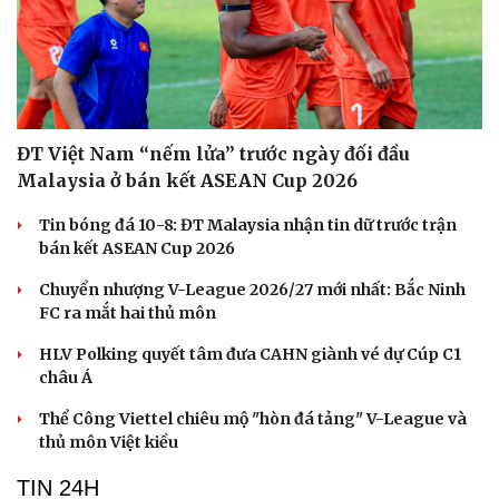
ĐT Việt Nam “nếm lửa” trước ngày đối đầu
Malaysia ở bán kết ASEAN Cup 2026
Tin bóng đá 10-8: ĐT Malaysia nhận tin dữ trước trận
bán kết ASEAN Cup 2026
Chuyển nhượng V-League 2026/27 mới nhất: Bắc Ninh
FC ra mắt hai thủ môn
HLV Polking quyết tâm đưa CAHN giành vé dự Cúp C1
châu Á
Thể Công Viettel chiêu mộ "hòn đá tảng" V-League và
thủ môn Việt kiều
TIN 24H