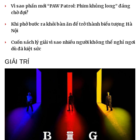
Vì sao phần mới “PAW Patrol: Phim khủng long” đáng
chờ đợi?
Khi phở bước ra khỏi bàn ăn để trở thành biểu tượng Hà
Nội
Cuốn sách lý giải vì sao nhiều người không thể nghỉ ngơi
dù đã kiệt sức
Du lịch
Podcast
GIẢI TRÍ
Tư vấn
Câu chuyện thời sự
Săn Tour
Đọc truyện đêm khuya
check-in
Cửa sổ tình yêu
Kể chuyện cho bé
Hạt giống tâm hồn