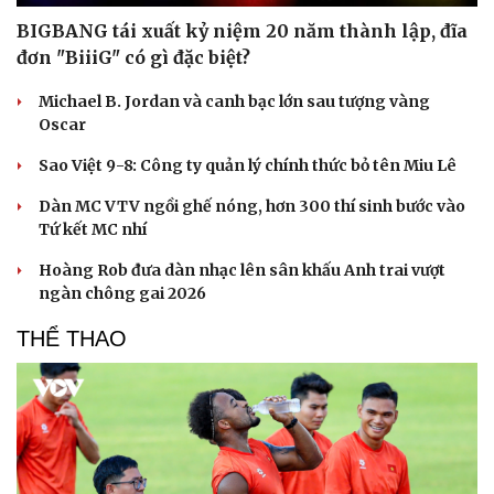
BIGBANG tái xuất kỷ niệm 20 năm thành lập, đĩa
đơn "BiiiG" có gì đặc biệt?
Michael B. Jordan và canh bạc lớn sau tượng vàng
Oscar
Sao Việt 9-8: Công ty quản lý chính thức bỏ tên Miu Lê
Dàn MC VTV ngồi ghế nóng, hơn 300 thí sinh bước vào
Tứ kết MC nhí
Hoàng Rob đưa dàn nhạc lên sân khấu Anh trai vượt
ngàn chông gai 2026
THỂ THAO