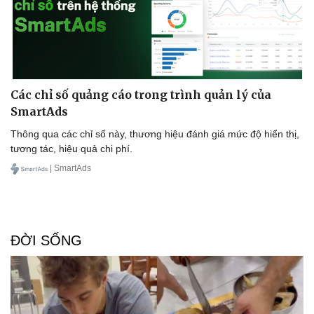
Thông tin doanh nghiệp
Sành điệu
Doanh nghiệp 24h
Tin Công nghệ
Doanh nhân
Trải nghiệm
Vì cộng đồng
Chuyển đổi số
Các chỉ số quảng cáo trong trình quản lý của
SmartAds
Thông qua các chỉ số này, thương hiệu đánh giá mức độ hiển thị,
tương tác, hiệu quả chi phí.
| SmartAds
ĐỜI SỐNG