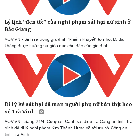
Lý lịch “đen tối” của nghi phạm sát hại nữ sinh ở
Bắc Giang
VOV.VN - Sinh ra trong gia đình “khiếm khuyết” từ nhỏ, Đ. đã
không được hưởng sự giáo dục chu đáo của gia đình.
Di lý kẻ sát hại dã man người phụ nữ bán thịt heo
về Trà Vinh
Thể thao
Ô tô - Xe máy
VOV.VN - Sáng 24/4, Cơ quan Cảnh sát điều tra Công an tỉnh Trà
Bóng đá
Ô tô
Vinh đã di lý nghi phạm Kim Thành Hưng về tới trụ sở Công an
Lịch thi đấu bóng đá
Xe máy
tỉnh Trà Vinh.
Thế giới thể thao
Tư vấn