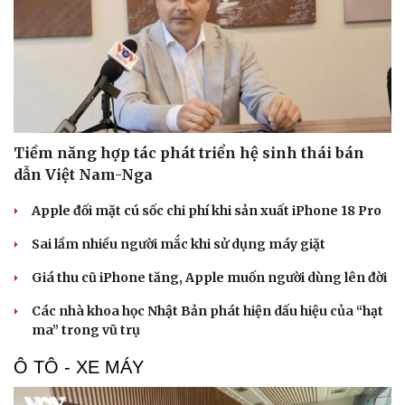
Văn hóa
Giải trí
Tiềm năng hợp tác phát triển hệ sinh thái bán
Sân khấu - Điện ảnh
Nghệ sĩ
Văn học
Thời trang
dẫn Việt Nam-Nga
Âm nhạc
Sao Việt
Di sản
Apple đối mặt cú sốc chi phí khi sản xuất iPhone 18 Pro
Sai lầm nhiều người mắc khi sử dụng máy giặt
Giá thu cũ iPhone tăng, Apple muốn người dùng lên đời
Các nhà khoa học Nhật Bản phát hiện dấu hiệu của “hạt
ma” trong vũ trụ
Ô TÔ - XE MÁY