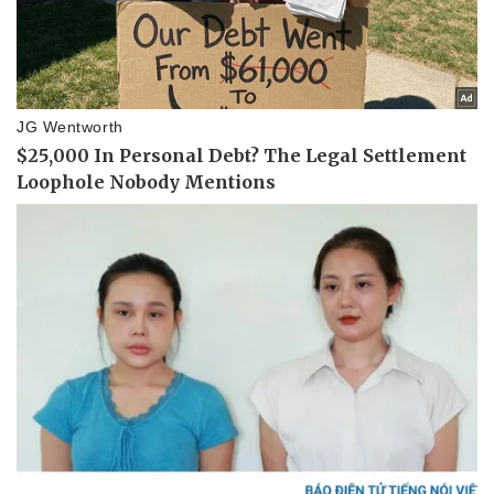
Pháp luật
Quân sự - Quốc phòng
Vụ án
Vũ khí
Tin nóng
Việt Nam
Tư vấn luật
Phân tích