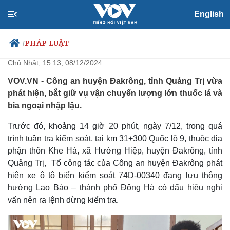
English
Quảng Trị bắt giữ lượng lớn
thuốc lá, bia ngoại nhập lậu
PHÁP LUẬT
/
Chủ Nhật, 15:13, 08/12/2024
VOV.VN - Công an huyện Đakrông, tỉnh Quảng Trị vừa
phát hiện, bắt giữ vụ vận chuyển lượng lớn thuốc lá và
Chính trị
Xã hội
bia ngoại nhập lậu.
Đảng
Tin 24h
Tổ chức nhân sự
Dự báo thời tiết
Trước đó, khoảng 14 giờ 20 phút, ngày 7/12, trong quá
Quốc hội
Giáo dục
trình tuần tra kiểm soát, tại km 31+300 Quốc lộ 9, thuộc địa
Nhận diện sự thật
Dấu ấn VOV
phận thôn Khe Hà, xã Hướng Hiệp, huyện Đakrông, tỉnh
Việc làm
Quảng Trị, Tổ công tác của Công an huyện Đakrông phát
Biển đảo
hiện xe ô tô biển kiểm soát 74D-00340 đang lưu thông
hướng Lao Bảo – thành phố Đông Hà có dấu hiệu nghi
vấn nên ra lệnh dừng kiểm tra.