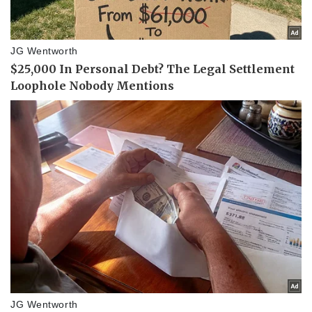
Doanh nghiệp
Công nghệ
Thông tin doanh nghiệp
Sành điệu
Doanh nghiệp 24h
Tin Công nghệ
Doanh nhân
Trải nghiệm
Vì cộng đồng
Chuyển đổi số