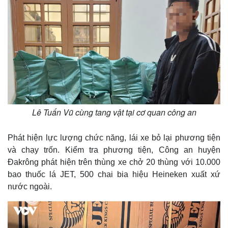
Lê Tuấn Vũ cùng tang vật tại cơ quan công an
Phát hiện lực lượng chức năng, lái xe bỏ lại phương tiện
và chạy trốn. Kiểm tra phương tiện, Công an huyện
Đakrông phát hiện trên thùng xe chở 20 thùng với 10.000
Thế giới
Multimedia
bao thuốc lá JET, 500 chai bia hiệu Heineken xuất xứ
Quan sát
Video
nước ngoài.
Cuộc sống đó đây
Ảnh
Hồ sơ
E-Magazine
Infographic