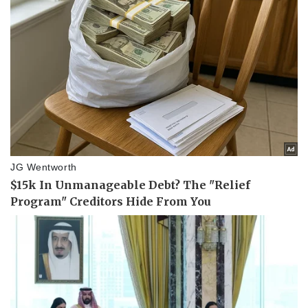
Pháp luật
Quân sự - Quốc phòng
Vụ án
Vũ khí
Tin nóng
Việt Nam
Tư vấn luật
Phân tích