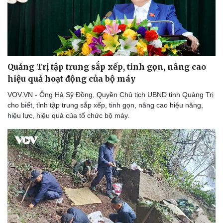
Quảng Trị tập trung sắp xếp, tinh gọn, nâng cao
hiệu quả hoạt động của bộ máy
VOV.VN - Ông Hà Sỹ Đồng, Quyền Chủ tịch UBND tỉnh Quảng Trị
cho biết, tỉnh tập trung sắp xếp, tinh gọn, nâng cao hiệu năng,
hiệu lực, hiệu quả của tổ chức bộ máy.
Du lịch
Podcast
Tư vấn
Câu chuyện thời sự
Săn Tour
Đọc truyện đêm khuya
check-in
Cửa sổ tình yêu
Kể chuyện cho bé
Hạt giống tâm hồn