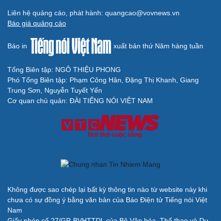
Liên hệ quảng cáo, phát hành: quangcao@vovnews.vn
Báo giá quảng cáo
Báo in
xuất bản thứ Năm hàng tuần
Tổng Biên tập: NGÔ THIỆU PHONG
Phó Tổng Biên tập: Phạm Công Hân, Đặng Thị Khanh, Giang
Trung Sơn, Nguyễn Tuyết Yến
Cơ quan chủ quản: ĐÀI TIẾNG NÓI VIỆT NAM
Không được sao chép lại bất kỳ thông tin nào từ website này khi
chưa có sự đồng ý bằng văn bản của Báo Điện tử Tiếng nói Việt
Nam
Giấy phép số 27/GP-BVHTTDL của Bộ Văn hóa, Thể thao và Du