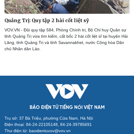
Quảng Trị: Quy tập 2 hài cốt liệt sỹ
VOV.VN - Đội quy tập 584, Phòng Chính trị, Bộ Chỉ huy Quân sự
tỉnh Quảng Trị vừa tìm kiếm, cất bốc 2 hài cốt liệt sĩ tại huyện Hải
Lăng, tỉnh Quảng Trị và tỉnh Savannakhet, nước Cộng hòa Dân
chủ Nhân dân Lào.
BÁO ĐIỆN TỬ TIẾNG NÓI VIỆT NAM
Trụ sở: 37 Bà Triệu, phường Cửa Nam, Hà Nội
Điện thoại: 84-24-22105148, 84-24-39785691
Cải chính
Thư điện tử: baodientuvov@vov.vn