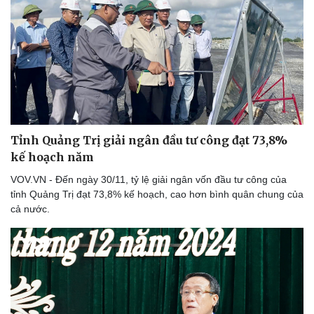
Văn hóa
Giải trí
Tỉnh Quảng Trị giải ngân đầu tư công đạt 73,8%
Sân khấu - Điện ảnh
Nghệ sĩ
kế hoạch năm
Văn học
Thời trang
VOV.VN - Đến ngày 30/11, tỷ lệ giải ngân vốn đầu tư công của
Âm nhạc
Sao Việt
tỉnh Quảng Trị đạt 73,8% kế hoạch, cao hơn bình quân chung của
Di sản
cả nước.