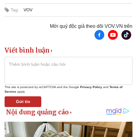
Bất động sản
Giá vàng
Tag:
VOV
Khởi nghiệp
Tiêu dùng
Tỷ giá
Mời quý độc giả theo dõi VOV.VN trên
Chứng khoán
Giá cà phê
Viết bình luận
This site is protected by reCAPTCHA and the Google
Privacy Policy
and
Terms of
Service
apply.
Gửi tin