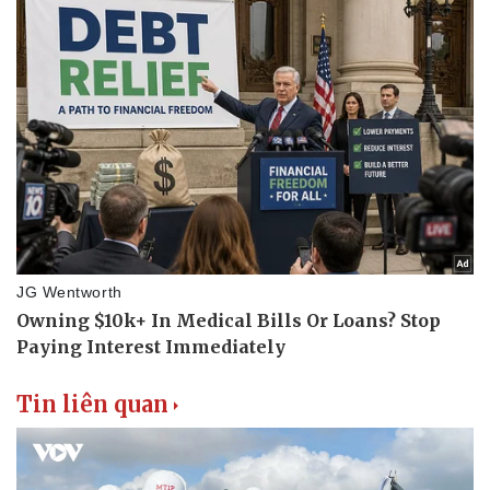
Dinh dưỡng - món ngon
Nhà đẹp
Cây thuốc
Blog
Sản phụ khoa
Tình yêu - Gia đình
Nhi khoa
Nam khoa
Làm đẹp - giảm cân
Phòng mạch online
Ăn sạch sống khỏe
Tin liên quan