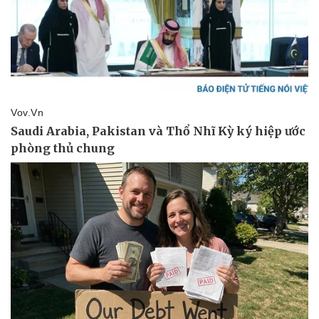
Thể thao
Ô tô - Xe máy
Bóng đá
Ô tô
Lịch thi đấu bóng đá
Xe máy
Thế giới thể thao
Tư vấn
eSports
Hậu trường