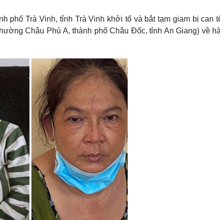
Lịch thi đấu bóng đá
Xe máy
Thế giới thể thao
Tư vấn
 phố Trà Vinh, tỉnh Trà Vinh khởi tố và bắt tạm giam bị can 
eSports
V
hường Châu Phú A, thành phố Châu Đốc, tỉnh An Giang) về hà
Hậu trường
Văn hóa
Giải trí
D
Sân khấu - Điện ảnh
Nghệ sĩ
Văn học
Thời trang
Âm nhạc
Sao Việt
c
Di sản