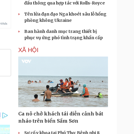
đấu thông qua hợp tác với Rolls-Royce
Tên lửa đạn đạo Nga khoét sâu lỗ hổng
phòng không Ukraine
Ban hành danh mục trang thiết bị
phục vụ ứng phó tình trạng khẩn cấp
XÃ HỘI
Ca nô chở khách tái diễn cảnh bát
nháo trên biển Sầm Sơn
Sự cố y khoa tại Phú Thọ: Bệnh nhi 8