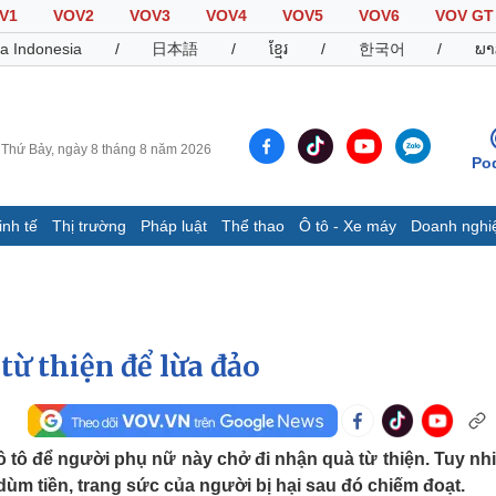
V1
VOV2
VOV3
VOV4
VOV5
VOV6
VOV GT
a Indonesia
/
日本語
/
ខ្មែរ
/
한국어
/
ພາ
Thứ Bảy, ngày 8 tháng 8 năm 2026
Po
inh tế
Thị trường
Pháp luật
Thể thao
Ô tô - Xe máy
Doanh nghi
Thế giới
Multimedia
K
Quan sát
Video
B
Cuộc sống đó đây
Ảnh
K
Hồ sơ
E-Magazine
từ thiện để lừa đảo
Infographic
Thể thao
Ô tô - Xe máy
D
mô tô để người phụ nữ này chở đi nhận quà từ thiện. Tuy nhi
ùm tiền, trang sức của người bị hại sau đó chiếm đoạt.
Bóng đá
Ô tô
T