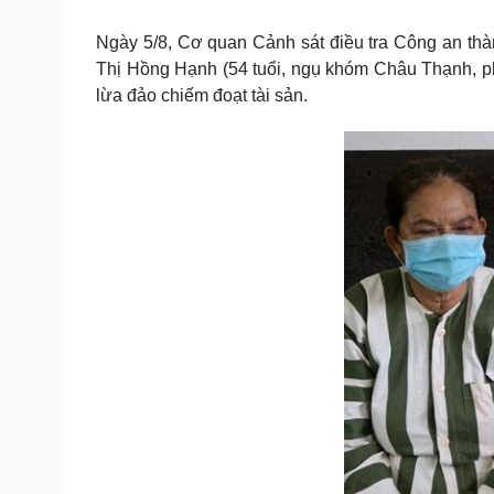
Tin nóng
Việt Nam
Tư vấn luật
Phân tích
Ngày 5/8, Cơ quan Cảnh sát điều tra Công an thành
Thị Hồng Hạnh (54 tuổi, ngụ khóm Châu Thạnh, p
lừa đảo chiếm đoạt tài sản.
Sức khỏe
Đời sống
Dinh dưỡng - món ngon
Nhà đẹp
Cây thuốc
Blog
Sản phụ khoa
Tình yêu - Gia đình
Nhi khoa
Nam khoa
Làm đẹp - giảm cân
Phòng mạch online
Ăn sạch sống khỏe
Cải chính