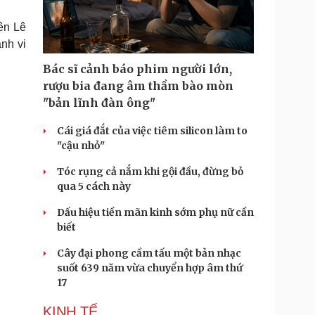
Doanh nghiệp 24h
Tin Công nghệ
Doanh nhân
Trải nghiệm
tên Lê
ì cộng đồng
Chuyển đổi số
nh vi
Bác sĩ cảnh báo phim người lớn,
u lịch
Podcast
rượu bia đang âm thầm bào mòn
Tư vấn
Câu chuyện thời sự
"bản lĩnh đàn ông"
Săn Tour
Đọc truyện đêm khuya
heck-in
Cửa sổ tình yêu
Cái giá đắt của việc tiêm silicon làm to
Kể chuyện cho bé
"cậu nhỏ"
Hạt giống tâm hồn
Tóc rụng cả nắm khi gội đầu, đừng bỏ
qua 5 cách này
Dấu hiệu tiền mãn kinh sớm phụ nữ cần
biết
Cây đại phong cầm tấu một bản nhạc
suốt 639 năm vừa chuyển hợp âm thứ
17
KINH TẾ