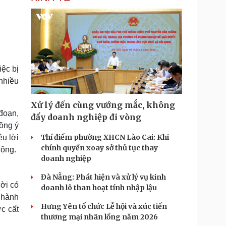
ệc bị
 nhiều
Xử lý đến cùng vướng mắc, không
 đoạn,
đẩy doanh nghiệp đi vòng
đồng ý
Thí điểm phường XHCN Lào Cai: Khi
êu lời
chính quyền xoay sở thủ tục thay
động.
doanh nghiệp
Đà Nẵng: Phát hiện và xử lý vụ kinh
ời có
doanh lô than hoạt tính nhập lậu
 hành
Hưng Yên tổ chức Lễ hội và xúc tiến
c cất
thương mại nhãn lồng năm 2026