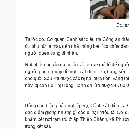
Đối tư
Trước đó, Cơ quan Cảnh sát điều tra Công an thàn
01 phụ nữ lạ mặt, đến nhà thông báo “có chùa đang
người quen cùng đi nhận.
Rất nhiều người đã tin lời và lên xe mô tô để ngư
người phụ nữ này đề nghị cất dùm tiền, trang sức c
cho quà. Sau khi được các bị hại đưa tiền, vàng thì
này, bị can Lê Thị Hồng Hạnh đã lừa được 4.700.00
Bằng các biện pháp nghiệp vụ, Cảnh sát điều tra
đặc điểm giống những gì các bị hại miêu tả. Cơ q
khám xét nơi tạm trú ở ấp Thiện Chánh, xã Phươ
trong két sắt.