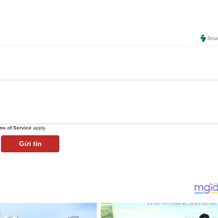
ms of Service
apply.
Gửi tin