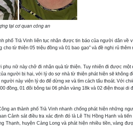
ợng tại cơ quan công an
h phố Trà Vinh liên tục nhận được tin báo của người dân về vi
 cho từ thiện 05 triệu đồng và 01 bao gạo” và đề nghị rủ thêm
ời phụ nữ này chở đi nhận quà từ thiện. Tuy nhiên đi được một
ủa người bị hại, với lý do sợ nhà từ thiện phát hiện sẽ không 
 người này viện lý do để dừng xe và tìm cách tẩu thoát. Với chi
0 đồng, 01 đôi bông tai 06 phân vàng 18k và 02 điện thoại di 
 Công an thành phố Trà Vinh nhanh chống phát hiện những ngư
uan Cảnh sát điều tra xác định đó là Lê Thị Hồng Hạnh và tiến
ng Thạnh, huyện Càng Long và phát hiện nhiều tiền, vàng đượ