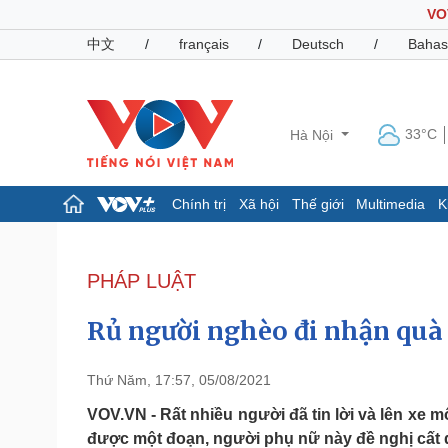
VO
中文
/
français
/
Deutsch
/
Bahas
33°C
Hà Nội
Chính trị
Xã hội
Thế giới
Multimedia
K
Chính trị
Xã hội
Đảng
Tin 24h
PHÁP LUẬT
Tổ chức nhân sự
Dự báo thời tiết
Quốc hội
Giáo dục
Rủ người nghèo đi nhận quà 
Nhận diện sự thật
Dấu ấn VOV
Việc làm
Biển đảo
Thứ Năm, 17:57, 05/08/2021
Pháp luật
Quân sự - Quốc phòng
VOV.VN - Rất nhiều người đã tin lời và lên xe 
được một đoạn, người phụ nữ này đề nghị cất d
Vụ án
Vũ khí