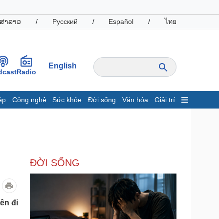
ສາລາວ
/
Русский
/
Español
/
ไทย
English
dcast
Radio
ệp
Công nghệ
Sức khỏe
Đời sống
Văn hóa
Giải trí
inh tế
Thị trường
ất động sản
Giá vàng
hởi nghiệp
Tiêu dùng
Tỷ giá
ĐỜI SỐNG
Chứng khoán
Giá cà phê
oanh nghiệp
Công nghệ
ên đi
hông tin doanh nghiệp
Sành điệu