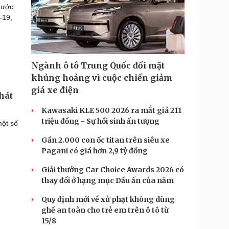
nước
-19,
Ngành ô tô Trung Quốc đối mặt
khủng hoảng vì cuộc chiến giảm
giá xe điện
hát
Kawasaki KLE 500 2026 ra mắt giá 211
triệu đồng - Sự hồi sinh ấn tượng
một số
Gần 2.000 con ốc titan trên siêu xe
Pagani có giá hơn 2,9 tỷ đồng
Giải thưởng Car Choice Awards 2026 có
thay đổi ở hạng mục Dấu ấn của năm
Quy định mới về xử phạt không dùng
ghế an toàn cho trẻ em trên ô tô từ
15/8