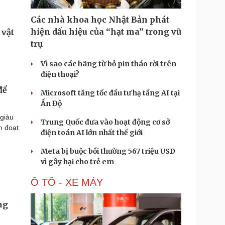
Các nhà khoa học Nhật Bản phát
hiện dấu hiệu của “hạt ma” trong vũ
trụ
Vì sao các hãng từ bỏ pin tháo rời trên
điện thoại?
để
Microsoft tăng tốc đầu tư hạ tầng AI tại
Ấn Độ
 giàu
Trung Quốc đưa vào hoạt động cơ sở
m đoạt
điện toán AI lớn nhất thế giới
Meta bị buộc bồi thường 567 triệu USD
vì gây hại cho trẻ em
Ô TÔ - XE MÁY
ng