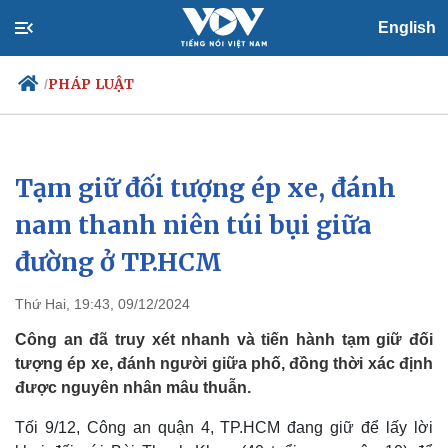
English
PHÁP LUẬT
/
Tạm giữ đối tượng ép xe, đánh
Chính trị
Xã hội
Đảng
Tin 24h
nam thanh niên túi bụi giữa
Tổ chức nhân sự
Dự báo thời tiết
đường ở TP.HCM
Quốc hội
Giáo dục
Nhận diện sự thật
Dấu ấn VOV
Việc làm
Thứ Hai, 19:43, 09/12/2024
Biển đảo
Công an đã truy xét nhanh và tiến hành tạm giữ đối
tượng ép xe, đánh người giữa phố, đồng thời xác định
được nguyên nhân mâu thuẫn.
Tối 9/12, Công an quận 4, TP.HCM đang giữ để lấy lời