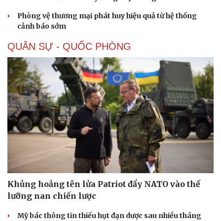
Phòng vệ thương mại phát huy hiệu quả từ hệ thống
cảnh báo sớm
QUÂN SỰ - QUỐC PHÒNG
Sức khỏe
Đời sống
Dinh dưỡng - món ngon
Nhà đẹp
Cây thuốc
Blog
Sản phụ khoa
Tình yêu - Gia đình
Khủng hoảng tên lửa Patriot đẩy NATO vào thế
Nhi khoa
Nam khoa
lưỡng nan chiến lược
Làm đẹp - giảm cân
Phòng mạch online
Mỹ bác thông tin thiếu hụt đạn dược sau nhiều tháng