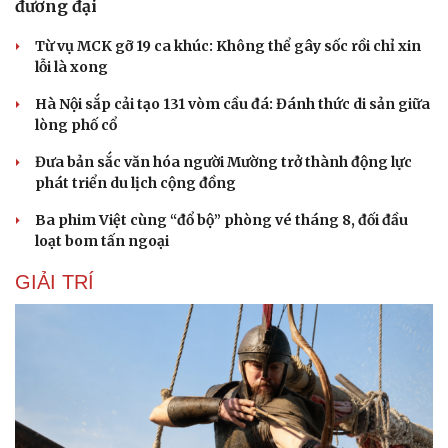
đương đại
Từ vụ MCK gỡ 19 ca khúc: Không thể gây sốc rồi chỉ xin
lỗi là xong
Hà Nội sắp cải tạo 131 vòm cầu đá: Đánh thức di sản giữa
lòng phố cổ
Đưa bản sắc văn hóa người Mường trở thành động lực
phát triển du lịch cộng đồng
Ba phim Việt cùng “đổ bộ” phòng vé tháng 8, đối đầu
loạt bom tấn ngoại
GIẢI TRÍ
Du lịch
Podcast
Tư vấn
Câu chuyện thời sự
Săn Tour
Đọc truyện đêm khuya
check-in
Cửa sổ tình yêu