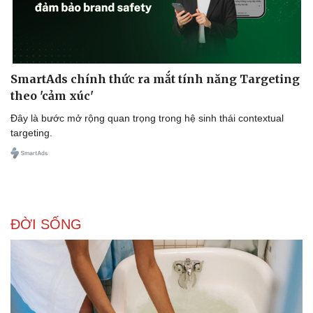
SmartAds chính thức ra mắt tính năng Targeting
theo 'cảm xúc'
Đây là bước mở rộng quan trọng trong hệ sinh thái contextual
targeting.
Doanh nghiệp
Công nghệ
Thông tin doanh nghiệp
Sành điệu
ĐỜI SỐNG
Doanh nghiệp 24h
Tin Công nghệ
Doanh nhân
Trải nghiệm
Vì cộng đồng
Chuyển đổi số