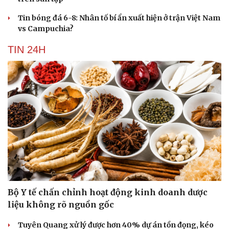
Tin bóng đá 6-8: Nhân tố bí ẩn xuất hiện ở trận Việt Nam
vs Campuchia?
TIN 24H
Bộ Y tế chấn chỉnh hoạt động kinh doanh dược
liệu không rõ nguồn gốc
Cải chính
Tuyên Quang xử lý được hơn 40% dự án tồn đọng, kéo