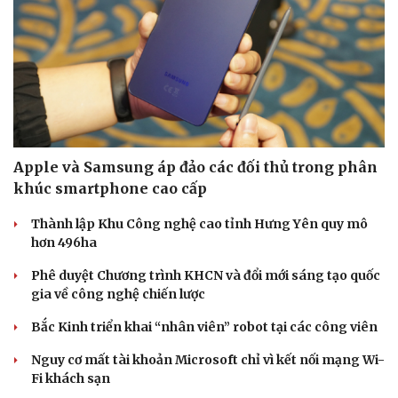
Apple và Samsung áp đảo các đối thủ trong phân
khúc smartphone cao cấp
Thành lập Khu Công nghệ cao tỉnh Hưng Yên quy mô
hơn 496ha
Phê duyệt Chương trình KHCN và đổi mới sáng tạo quốc
gia về công nghệ chiến lược
Bắc Kinh triển khai “nhân viên” robot tại các công viên
Văn hóa
Giải trí
Sân khấu - Điện ảnh
Nghệ sĩ
Nguy cơ mất tài khoản Microsoft chỉ vì kết nối mạng Wi-
Văn học
Thời trang
Fi khách sạn
Âm nhạc
Sao Việt