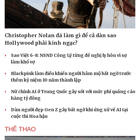
Kể chuyện cho bé
Hạt giống tâm hồn
Christopher Nolan đã làm gì để cả dàn sao
Hollywood phải kinh ngạc?
Sao Việt 6-8: NSND Công Lý từng đề nghị ly hôn vì sợ
làm khổ vợ
Blackpink làm điều khiến người hâm mộ bất ngờ trước
thềm kỷ niệm 10 năm thành lập
Nữ chính AI ở Trung Quốc gây sốt với mức phí quảng cáo
hàng tỷ đồng
Dàn người đẹp Gen Z gây bất ngờ khi ứng xử về AI tại
cuộc thi Hoa hậu
THỂ THAO