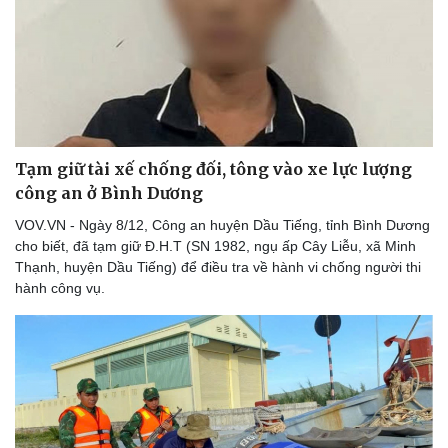
Tạm giữ tài xế chống đối, tông vào xe lực lượng
công an ở Bình Dương
VOV.VN - Ngày 8/12, Công an huyện Dầu Tiếng, tỉnh Bình Dương
cho biết, đã tạm giữ Đ.H.T (SN 1982, ngụ ấp Cây Liễu, xã Minh
Thể thao
Ô tô - Xe máy
Thạnh, huyện Dầu Tiếng) để điều tra về hành vi chống người thi
Bóng đá
Ô tô
hành công vụ.
Lịch thi đấu bóng đá
Xe máy
Thế giới thể thao
Tư vấn
eSports
Hậu trường