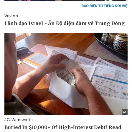
Pháp luật
Quân sự - Quốc phòng
Vụ án
Vũ khí
Tin nóng
Việt Nam
Tư vấn luật
Phân tích