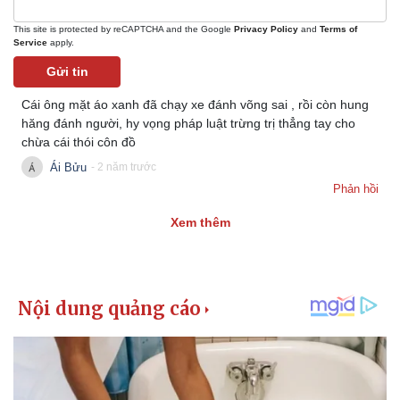
This site is protected by reCAPTCHA and the Google
Privacy Policy
and
Terms of
Service
apply.
Gửi tin
Cái ông mặt áo xanh đã chạy xe đánh võng sai , rồi còn hung
hăng đánh người, hy vọng pháp luật trừng trị thẳng tay cho
chừa cái thói côn đồ
Ái Bửu
- 2 năm trước
Phản hồi
Kinh tế
Thị trường
Xem thêm
Bất động sản
Giá vàng
Khởi nghiệp
Tiêu dùng
Tỷ giá
Chứng khoán
Giá cà phê