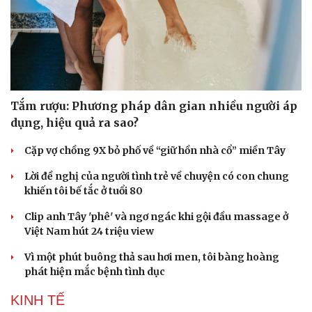
Tắm rượu: Phương pháp dân gian nhiều người áp
dụng, hiệu quả ra sao?
Cặp vợ chồng 9X bỏ phố về “giữ hồn nhà cổ” miền Tây
Lời đề nghị của người tình trẻ về chuyện có con chung
khiến tôi bế tắc ở tuổi 80
Clip anh Tây 'phê' và ngơ ngác khi gội đầu massage ở
Việt Nam hút 24 triệu view
Vì một phút buông thả sau hơi men, tôi bàng hoàng
phát hiện mắc bệnh tình dục
KINH TẾ