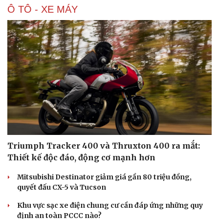
Di sản
Ô TÔ - XE MÁY
Triumph Tracker 400 và Thruxton 400 ra mắt:
Thiết kế độc đáo, động cơ mạnh hơn
Mitsubishi Destinator giảm giá gần 80 triệu đồng,
quyết đấu CX-5 và Tucson
Khu vực sạc xe điện chung cư cần đáp ứng những quy
định an toàn PCCC nào?