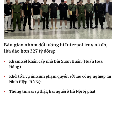
Bàn giao nhóm đối tượng bị Interpol truy nã đỏ,
lừa đảo hơn 327 tỷ đồng
Khám xét khẩn cấp nhà Bùi Xuân Huấn (Huấn Hoa
Hồng)
Khởi tố 2 vụ án xâm phạm quyền sở hữu công nghiệp tại
Ninh Hiệp, Hà Nội
Thông tin sai sự thật, hai người ở Hà Nội bị phạt
Công an Hà Nội liên tiếp bắt giữ nhiều kẻ trộm xe máy
VỤ ÁN