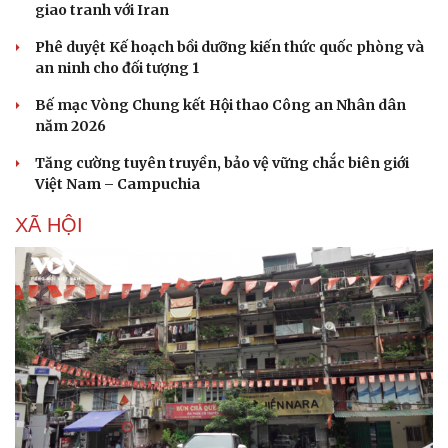
Ăn sạch sống khỏe
giao tranh với Iran
Phê duyệt Kế hoạch bồi dưỡng kiến thức quốc phòng và
an ninh cho đối tượng 1
Bế mạc Vòng Chung kết Hội thao Công an Nhân dân
năm 2026
Tăng cường tuyên truyền, bảo vệ vững chắc biên giới
Việt Nam – Campuchia
XÃ HỘI