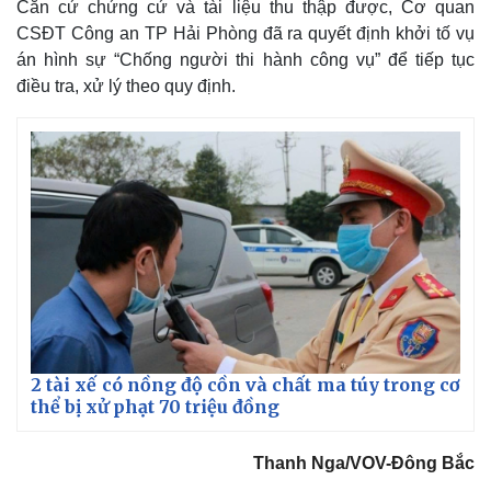
Căn cứ chứng cứ và tài liệu thu thập được, Cơ quan
CSĐT Công an TP Hải Phòng đã ra quyết định khởi tố vụ
án hình sự “Chống người thi hành công vụ” để tiếp tục
điều tra, xử lý theo quy định.
Thế giới
Multimedia
Quan sát
Video
Cuộc sống đó đây
Ảnh
Hồ sơ
E-Magazine
2 tài xế có nồng độ cồn và chất ma túy trong cơ
Infographic
thể bị xử phạt 70 triệu đồng
Thanh Nga/VOV-Đông Bắc