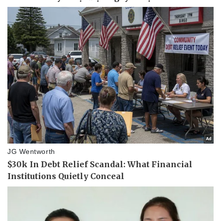
Pháp luật
Quân sự - Quốc phòng
Vụ án
Vũ khí
Tin nóng
Việt Nam