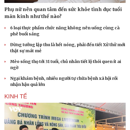
Doanh nghiệp
Công nghệ
Phụ nữ nên quan tâm đến sức khỏe tình dục tuổi
Thông tin doanh nghiệp
Sành điệu
mãn kinh như thế nào?
Doanh nghiệp 24h
Tin Công nghệ
Doanh nhân
Trải nghiệm
6 loại thực phẩm chức năng không nên uống cùng cà
Vì cộng đồng
Chuyển đổi số
phê buổi sáng
Đừng tưởng lập thu là hết nóng, phải đến tiết Xử thử mới
thật sự mát mẻ
Mèo sống thọ tới 31 tuổi, chủ nhân tiết lộ thói quen ít ai
ngờ
Ngại khám bệnh, nhiều người tự chữa bệnh xã hội rồi
nhận hậu quả lớn
KINH TẾ