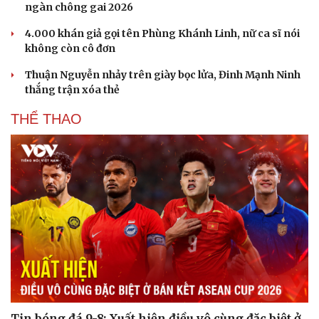
ngàn chông gai 2026
4.000 khán giả gọi tên Phùng Khánh Linh, nữ ca sĩ nói
không còn cô đơn
Thuận Nguyễn nhảy trên giày bọc lửa, Đinh Mạnh Ninh
thắng trận xóa thẻ
THỂ THAO
Du lịch
Podcast
Tư vấn
Câu chuyện thời sự
Săn Tour
Đọc truyện đêm khuya
check-in
Cửa sổ tình yêu
Kể chuyện cho bé
Hạt giống tâm hồn
Tin bóng đá 9-8: Xuất hiện điều vô cùng đặc biệt ở