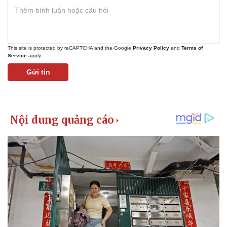
This site is protected by reCAPTCHA and the Google
Privacy Policy
and
Terms of
Service
apply.
Gửi tin
Kinh tế
Thị trường
Bất động sản
Giá vàng
Khởi nghiệp
Tiêu dùng
Tỷ giá
Chứng khoán
Giá cà phê