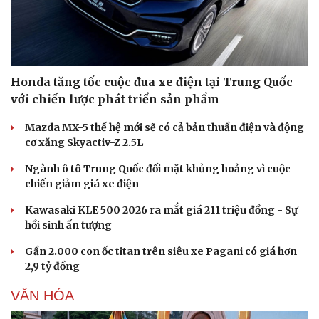
Honda tăng tốc cuộc đua xe điện tại Trung Quốc
với chiến lược phát triển sản phẩm
Mazda MX-5 thế hệ mới sẽ có cả bản thuần điện và động
Văn hóa
Giải trí
cơ xăng Skyactiv-Z 2.5L
Sân khấu - Điện ảnh
Nghệ sĩ
Ngành ô tô Trung Quốc đối mặt khủng hoảng vì cuộc
Văn học
Thời trang
chiến giảm giá xe điện
Âm nhạc
Sao Việt
Di sản
Kawasaki KLE 500 2026 ra mắt giá 211 triệu đồng - Sự
hồi sinh ấn tượng
Gần 2.000 con ốc titan trên siêu xe Pagani có giá hơn
2,9 tỷ đồng
VĂN HÓA