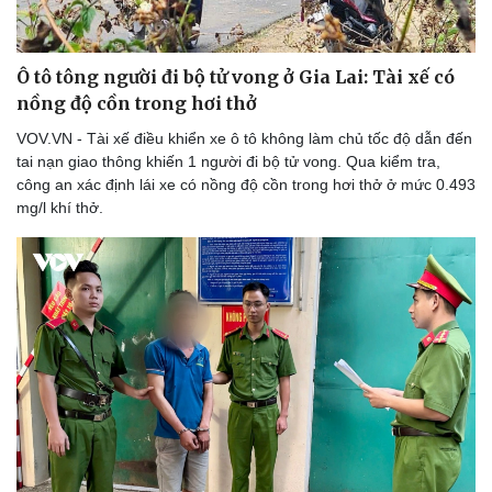
Ô tô tông người đi bộ tử vong ở Gia Lai: Tài xế có
nồng độ cồn trong hơi thở
VOV.VN - Tài xế điều khiển xe ô tô không làm chủ tốc độ dẫn đến
tai nạn giao thông khiến 1 người đi bộ tử vong. Qua kiểm tra,
công an xác định lái xe có nồng độ cồn trong hơi thở ở mức 0.493
mg/l khí thở.
Thể thao
Ô tô - Xe máy
Bóng đá
Ô tô