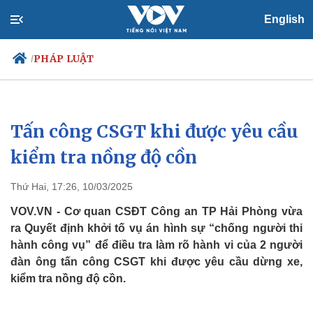
English
PHÁP LUẬT
/
Tấn công CSGT khi được yêu cầu
Chính trị
Xã hội
Đảng
Tin 24h
kiểm tra nồng độ cồn
Tổ chức nhân sự
Dự báo thời tiết
Quốc hội
Giáo dục
Thứ Hai, 17:26, 10/03/2025
Nhận diện sự thật
Dấu ấn VOV
Việc làm
VOV.VN - Cơ quan CSĐT Công an TP Hải Phòng vừa
Biển đảo
ra Quyết định khởi tố vụ án hình sự “chống người thi
hành công vụ” để điều tra làm rõ hành vi của 2 người
đàn ông tấn công CSGT khi được yêu cầu dừng xe,
kiểm tra nồng độ cồn.