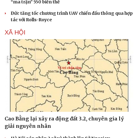
“ma trận” 550 biến thể
Đức tăng tốc chương trình UAV chiến đấu thông qua hợp
tác với Rolls-Royce
Sức khỏe
Đời sống
Dinh dưỡng - món ngon
Nhà đẹp
XÃ HỘI
Cây thuốc
Blog
Sản phụ khoa
Tình yêu - Gia đình
Nhi khoa
Nam khoa
Làm đẹp - giảm cân
Phòng mạch online
Ăn sạch sống khỏe
Cao Bằng lại xảy ra động đất 3.2, chuyên gia lý
giải nguyên nhân