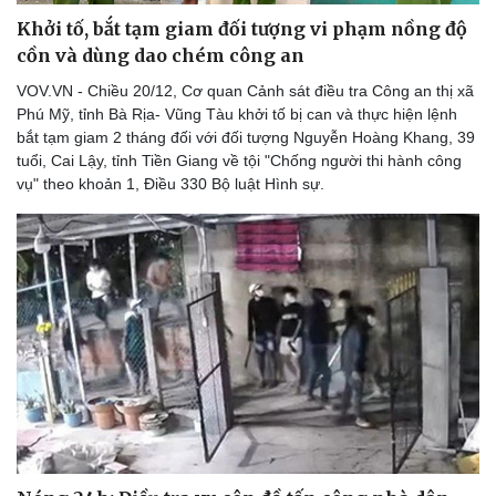
Lịch thi đấu bóng đá
Xe máy
Khởi tố, bắt tạm giam đối tượng vi phạm nồng độ
Thế giới thể thao
Tư vấn
cồn và dùng dao chém công an
eSports
Hậu trường
VOV.VN - Chiều 20/12, Cơ quan Cảnh sát điều tra Công an thị xã
Phú Mỹ, tỉnh Bà Rịa- Vũng Tàu khởi tố bị can và thực hiện lệnh
bắt tạm giam 2 tháng đối với đối tượng Nguyễn Hoàng Khang, 39
tuổi, Cai Lậy, tỉnh Tiền Giang về tội "Chống người thi hành công
vụ" theo khoản 1, Điều 330 Bộ luật Hình sự.