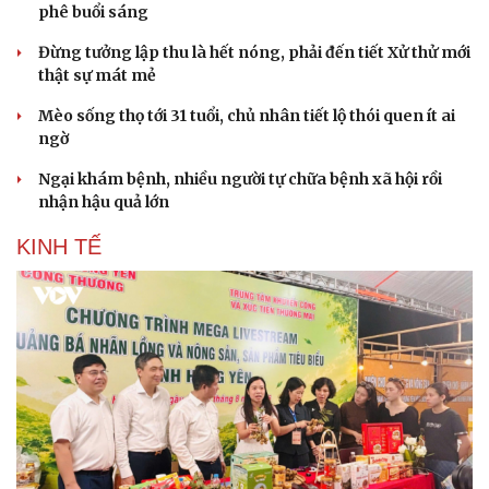
phê buổi sáng
Doanh nghiệp 24h
Tin Công nghệ
Doanh nhân
Trải nghiệm
Đừng tưởng lập thu là hết nóng, phải đến tiết Xử thử mới
Vì cộng đồng
Chuyển đổi số
thật sự mát mẻ
Mèo sống thọ tới 31 tuổi, chủ nhân tiết lộ thói quen ít ai
ngờ
Ngại khám bệnh, nhiều người tự chữa bệnh xã hội rồi
nhận hậu quả lớn
KINH TẾ