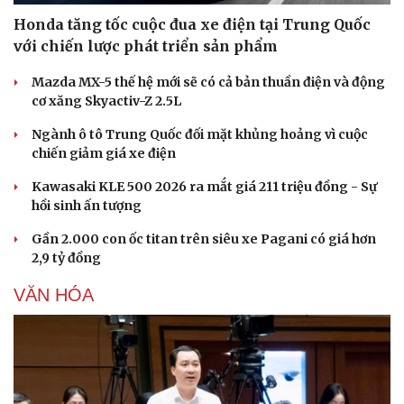
Honda tăng tốc cuộc đua xe điện tại Trung Quốc
với chiến lược phát triển sản phẩm
Mazda MX-5 thế hệ mới sẽ có cả bản thuần điện và động
Văn hóa
Giải trí
cơ xăng Skyactiv-Z 2.5L
Sân khấu - Điện ảnh
Nghệ sĩ
Ngành ô tô Trung Quốc đối mặt khủng hoảng vì cuộc
Văn học
Thời trang
chiến giảm giá xe điện
Âm nhạc
Sao Việt
Di sản
Kawasaki KLE 500 2026 ra mắt giá 211 triệu đồng - Sự
hồi sinh ấn tượng
Gần 2.000 con ốc titan trên siêu xe Pagani có giá hơn
2,9 tỷ đồng
VĂN HÓA