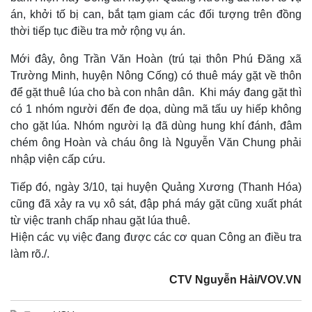
án, khởi tố bị can, bắt tạm giam các đối tượng trên đồng
thời tiếp tục điều tra mở rộng vụ án.
Mới đây, ông Trần Văn Hoàn (trú tại thôn Phú Đăng xã
Trường Minh, huyện Nông Cống) có thuê máy gặt về thôn
để gặt thuê lúa cho bà con nhân dân. Khi máy đang gặt thì
có 1 nhóm người đến đe dọa, dùng mã tấu uy hiếp không
cho gặt lúa. Nhóm người lạ đã dùng hung khí đánh, đâm
chém ông Hoàn và cháu ông là Nguyễn Văn Chung phải
nhập viện cấp cứu.
Thế giới
Multimedia
Tiếp đó, ngày 3/10, tại huyện Quảng Xương (Thanh Hóa)
Quan sát
Video
cũng đã xảy ra vụ xô sát, đập phá máy gặt cũng xuất phát
Cuộc sống đó đây
Ảnh
từ việc tranh chấp nhau gặt lúa thuê.
Hồ sơ
E-Magazine
Hiện các vụ việc đang được các cơ quan Công an điều tra
Infographic
làm rõ./.
CTV Nguyễn Hải/VOV.VN