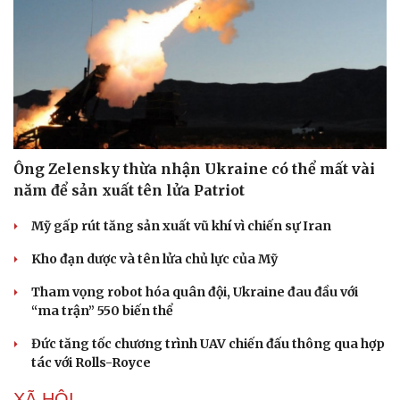
Ông Zelensky thừa nhận Ukraine có thể mất vài
năm để sản xuất tên lửa Patriot
Mỹ gấp rút tăng sản xuất vũ khí vì chiến sự Iran
Kho đạn dược và tên lửa chủ lực của Mỹ
Tham vọng robot hóa quân đội, Ukraine đau đầu với
“ma trận” 550 biến thể
Đức tăng tốc chương trình UAV chiến đấu thông qua hợp
tác với Rolls-Royce
Sức khỏe
Đời sống
XÃ HỘI