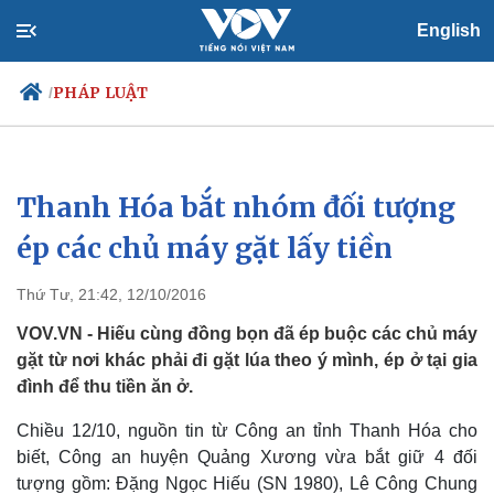
English
PHÁP LUẬT
/
Thanh Hóa bắt nhóm đối tượng
Chính trị
Xã hội
Đảng
Tin 24h
ép các chủ máy gặt lấy tiền
Tổ chức nhân sự
Dự báo thời tiết
Quốc hội
Giáo dục
Thứ Tư, 21:42, 12/10/2016
Nhận diện sự thật
Dấu ấn VOV
Việc làm
VOV.VN - Hiếu cùng đồng bọn đã ép buộc các chủ máy
Biển đảo
gặt từ nơi khác phải đi gặt lúa theo ý mình, ép ở tại gia
đình để thu tiền ăn ở.
Chiều 12/10, nguồn tin từ Công an tỉnh Thanh Hóa cho
biết, Công an huyện Quảng Xương vừa bắt giữ 4 đối
tượng gồm: Đặng Ngọc Hiếu (SN 1980), Lê Công Chung