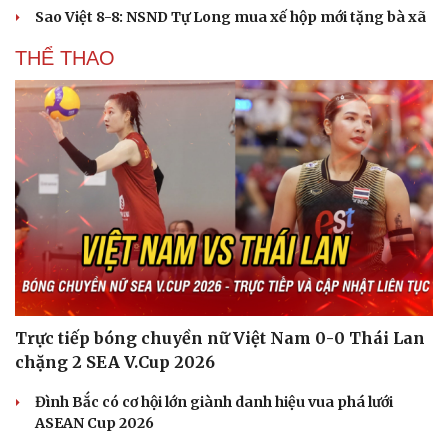
Sao Việt 8-8: NSND Tự Long mua xế hộp mới tặng bà xã
THỂ THAO
Du lịch
Podcast
Tư vấn
Câu chuyện thời sự
Săn Tour
Đọc truyện đêm khuya
check-in
Cửa sổ tình yêu
Kể chuyện cho bé
Hạt giống tâm hồn
Trực tiếp bóng chuyền nữ Việt Nam 0-0 Thái Lan
chặng 2 SEA V.Cup 2026
Đình Bắc có cơ hội lớn giành danh hiệu vua phá lưới
ASEAN Cup 2026