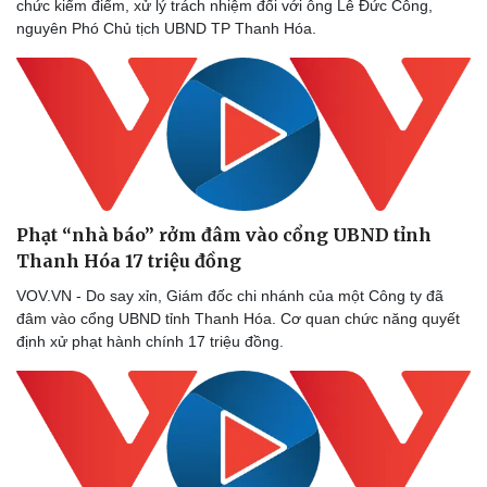
chức kiểm điểm, xử lý trách nhiệm đối với ông Lê Đức Công,
nguyên Phó Chủ tịch UBND TP Thanh Hóa.
Phạt “nhà báo” rởm đâm vào cổng UBND tỉnh
Thanh Hóa 17 triệu đồng
VOV.VN - Do say xỉn, Giám đốc chi nhánh của một Công ty đã
đâm vào cổng UBND tỉnh Thanh Hóa. Cơ quan chức năng quyết
định xử phạt hành chính 17 triệu đồng.
Thể thao
Ô tô - Xe máy
Bóng đá
Ô tô
Lịch thi đấu bóng đá
Xe máy
Thế giới thể thao
Tư vấn
eSports