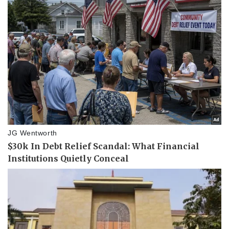
Pháp luật
Quân sự - Quốc phòng
Vụ án
Vũ khí
Tin nóng
Việt Nam
Tư vấn luật
Phân tích