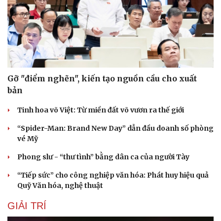
Gỡ "điểm nghẽn", kiến tạo nguồn cầu cho xuất
bản
Tinh hoa võ Việt: Từ miền đất võ vươn ra thế giới
“Spider-Man: Brand New Day” dẫn đầu doanh số phòng
vé Mỹ
Phong slư - “thư tình” bằng dân ca của người Tày
“Tiếp sức” cho công nghiệp văn hóa: Phát huy hiệu quả
Quỹ Văn hóa, nghệ thuật
GIẢI TRÍ