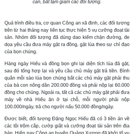
can, bắt tạm giam các đối tượng.
Quá trình điều tra, cơ quan Công an xã định, các đối tượng
trên từ hai tháng nay liên tục thực hiện 5 vụ cưỡng đoạt tài
sản. Nhóm đối tượng đã dùng dao kiếm chặn đường, đe
dọa yêu cầu đưa máy gặt ra đồng, gặt lúa theo sự chỉ đạo
của bọn chúng.
Hàng ngày Hiếu và đồng bọn ghi lại diện tích lúa đã gặt,
sau đó tổng hợp lại và yêu cầu chủ máy gặt trả tiền. Bình
quân mỗi sào lúa bọn chúng bắt các chủ máy gặt phải thu
của bà con nông dân 200.000 đồng và phải nộp lại 60.000
đồng cho chúng. Ngoài ra, tất cả các chủ máy gặt phải đưa
máy về nhà Hiếu ăn ở tại chỗ, mỗi người phải nộp
100.000/ngày, trả cho người nấu 50.000 đồng/ngày.
Được biết, đối tượng Đặng Ngọc Hiếu đã có 3 tiền án về
các tội trộm cắp, cướp giật và cưỡng đoạt tài sản trên địa
bàn. Hiện nay Công an huyện Quảng Xương đã khởi tố vụ