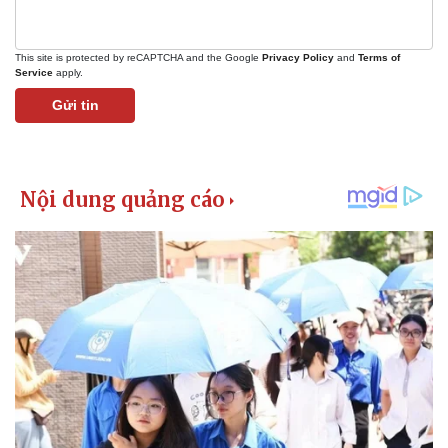
This site is protected by reCAPTCHA and the Google
Privacy Policy
and
Terms of
Service
apply.
Gửi tin
Kinh tế
Thị trường
Bất động sản
Giá vàng
Khởi nghiệp
Tiêu dùng
Tỷ giá
Chứng khoán
Giá cà phê