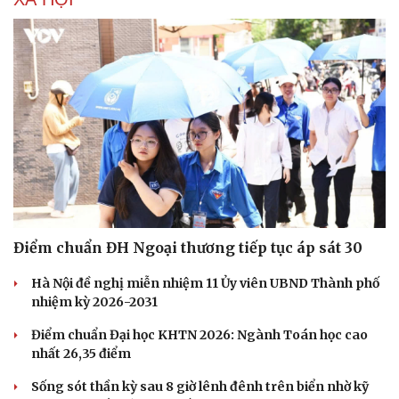
Dinh dưỡng - món ngon
Nhà đẹp
Cây thuốc
Blog
Sản phụ khoa
Tình yêu - Gia đình
Nhi khoa
Nam khoa
Làm đẹp - giảm cân
Phòng mạch online
Ăn sạch sống khỏe
Điểm chuẩn ĐH Ngoại thương tiếp tục áp sát 30
Hà Nội đề nghị miễn nhiệm 11 Ủy viên UBND Thành phố
nhiệm kỳ 2026-2031
Điểm chuẩn Đại học KHTN 2026: Ngành Toán học cao
nhất 26,35 điểm
Sống sót thần kỳ sau 8 giờ lênh đênh trên biển nhờ kỹ