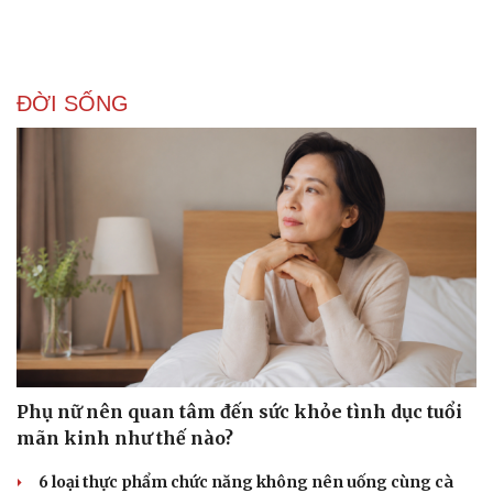
ĐỜI SỐNG
Phụ nữ nên quan tâm đến sức khỏe tình dục tuổi
mãn kinh như thế nào?
Doanh nghiệp
Công nghệ
6 loại thực phẩm chức năng không nên uống cùng cà
Thông tin doanh nghiệp
Sành điệu