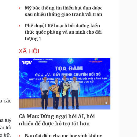
Mỹ bác thông tin thiếu hụt đạn dược
sau nhiều tháng giao tranh với Iran
Phê duyệt Kế hoạch bồi dưỡng kiến
thức quốc phòng và an ninh cho đối
tượng 1
XÃ HỘI
a các
Cà Mau: Đừng ngại hỏi AI, hỏi
ma tuý
nhiều để được hỗ trợ tốt hơn
i trò
g trữ,
Ban đại diện cha mẹ học sinh không