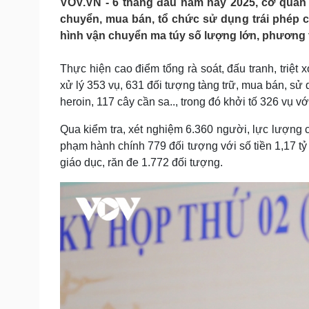
VOV.VN - 6 tháng đầu năm nay 2025, cơ quan 
Tin nóng
Việt Nam
chuyển, mua bán, tổ chức sử dụng trái phép ch
Tư vấn luật
Phân tích
hình vận chuyển ma túy số lượng lớn, phương t
Thực hiện cao điểm tổng rà soát, đấu tranh, triệt
Sức khỏe
Đời sống
xử lý 353 vụ, 631 đối tượng tàng trữ, mua bán, sử 
Dinh dưỡng - món ngon
Nhà đẹp
heroin, 117 cây cần sa.., trong đó khởi tố 326 vụ vớ
Cây thuốc
Blog
Sản phụ khoa
Tình yêu - Gia đình
Qua kiểm tra, xét nghiệm 6.360 người, lực lượng c
Nhi khoa
phạm hành chính 779 đối tượng với số tiền 1,17 tỷ
Nam khoa
giáo dục, răn đe 1.772 đối tượng.
Làm đẹp - giảm cân
Phòng mạch online
Ăn sạch sống khỏe
Cải chính