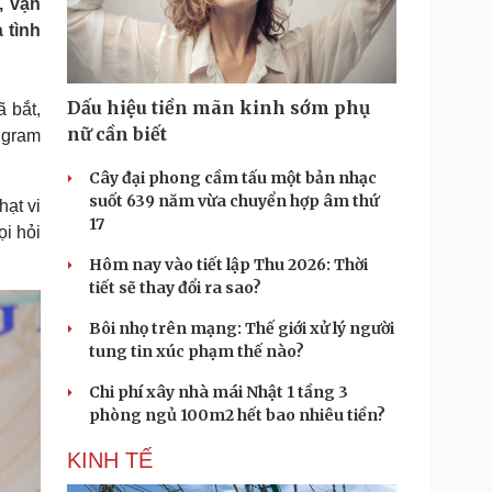
, vận
Doanh nghiệp 24h
Tin Công nghệ
 tình
Doanh nhân
Trải nghiệm
ì cộng đồng
Chuyển đổi số
Dấu hiệu tiền mãn kinh sớm phụ
ã bắt,
u lịch
Podcast
nữ cần biết
1 gram
Tư vấn
Câu chuyện thời sự
Săn Tour
Đọc truyện đêm khuya
Cây đại phong cầm tấu một bản nhạc
heck-in
Cửa sổ tình yêu
suốt 639 năm vừa chuyển hợp âm thứ
hạt vi
Kể chuyện cho bé
17
ọi hỏi
Hạt giống tâm hồn
Hôm nay vào tiết lập Thu 2026: Thời
tiết sẽ thay đổi ra sao?
Bôi nhọ trên mạng: Thế giới xử lý người
tung tin xúc phạm thế nào?
Chi phí xây nhà mái Nhật 1 tầng 3
phòng ngủ 100m2 hết bao nhiêu tiền?
KINH TẾ