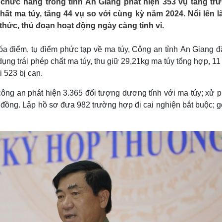
chức năng trong tỉnh An Giang phát hiện 353 vụ tàng trữ
Lịch thi đấu bóng đá
Xe máy
ất ma túy, tăng 44 vụ so với cùng kỳ năm 2024. Nổi lên là
Thế giới thể thao
Tư vấn
hức, thủ đoạn hoạt động ngày càng tinh vi.
eSports
V
Hậu trường
 xóa điểm, tụ điểm phức tạp về ma túy, Công an tỉnh An Giang đ
Văn hóa
Giải trí
D
dụng trái phép chất ma túy, thu giữ 29,21kg ma túy tổng hợp, 1
Sân khấu - Điện ảnh
Nghệ sĩ
i 523 bị can.
Văn học
Thời trang
Âm nhạc
Sao Việt
c
ông an phát hiện 3.365 đối tượng dương tính với ma túy; xử p
Di sản
 đồng. Lập hồ sơ đưa 982 trường hợp đi cai nghiện bắt buộc; g