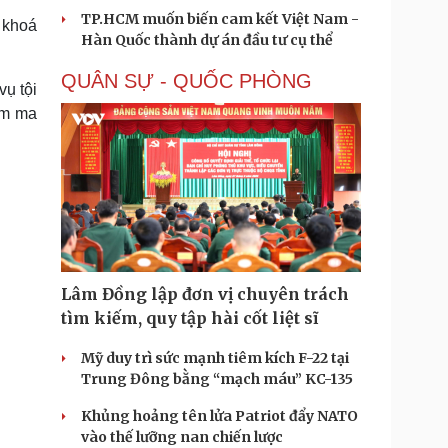
TP.HCM muốn biến cam kết Việt Nam -
 khoá
Hàn Quốc thành dự án đầu tư cụ thể
QUÂN SỰ - QUỐC PHÒNG
ụ tội
ạm ma
Lâm Đồng lập đơn vị chuyên trách
tìm kiếm, quy tập hài cốt liệt sĩ
Mỹ duy trì sức mạnh tiêm kích F-22 tại
Trung Đông bằng “mạch máu” KC-135
Khủng hoảng tên lửa Patriot đẩy NATO
vào thế lưỡng nan chiến lược