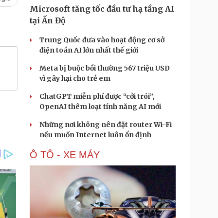
Microsoft tăng tốc đầu tư hạ tầng AI
tại Ấn Độ
Trung Quốc đưa vào hoạt động cơ sở
điện toán AI lớn nhất thế giới
Meta bị buộc bồi thường 567 triệu USD
vì gây hại cho trẻ em
ChatGPT miễn phí được “cởi trói”,
OpenAI thêm loạt tính năng AI mới
Những nơi không nên đặt router Wi-Fi
nếu muốn Internet luôn ổn định
Ô TÔ - XE MÁY