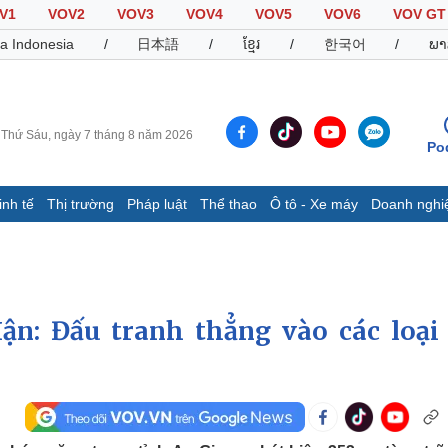
V1
VOV2
VOV3
VOV4
VOV5
VOV6
VOV GT
a Indonesia
/
日本語
/
ខ្មែរ
/
한국어
/
ພາ
Thứ Sáu, ngày 7 tháng 8 năm 2026
Po
inh tế
Thị trường
Pháp luật
Thể thao
Ô tô - Xe máy
Doanh nghi
Thế giới
Multimedia
K
Quan sát
Video
B
Cuộc sống đó đây
Ảnh
K
Hồ sơ
E-Magazine
n: Đấu tranh thẳng vào các loại 
Infographic
Thể thao
Ô tô - Xe máy
D
Bóng đá
Ô tô
T