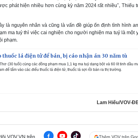
ược phát hiện nhiều hơn cùng kỳ năm 2024 rất nhiều", Thiếu 
 là nguyên nhân và cũng là vấn đề giúp ổn định tình hình an
 phạm ma tuý thì việc cai nghiện cho người nghiện ma tuý là một 
tội phạm.
 thuốc lá điện tử để bán, bị cáo nhận án 30 năm tù
Thơ (30 tuổi) cùng các đồng phạm mua 1,1 kg ma tuý dạng bột và 60 lít tinh dầu m
m để tẩm vào các điếu thuốc lá điện tử, thuốc lá sợi rồi bán ra thị trường.
Lam Hiếu/VOV-Đ
 dõi VOV.VN trên
Thêm VOV trên Goo