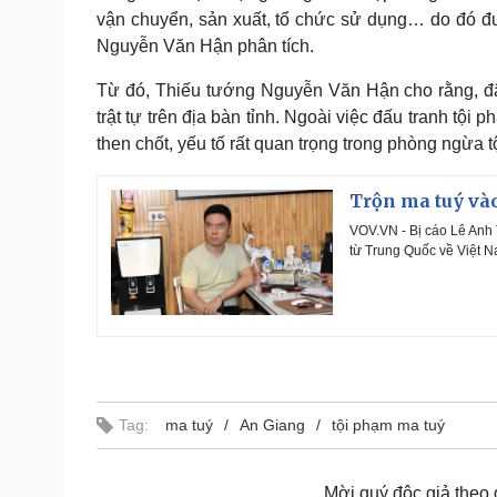
vận chuyển, sản xuất, tổ chức sử dụng… do đó đ
Nguyễn Văn Hận phân tích.
Từ đó, Thiếu tướng Nguyễn Văn Hận cho rằng, đây
trật tự trên địa bàn tỉnh. Ngoài việc đấu tranh tội
then chốt, yếu tố rất quan trọng trong phòng ngừa 
Trộn ma tuý vào
VOV.VN - Bị cáo Lê Anh 
từ Trung Quốc về Việt Na
Tag:
ma tuý
An Giang
tội phạm ma tuý
Mời quý độc giả theo