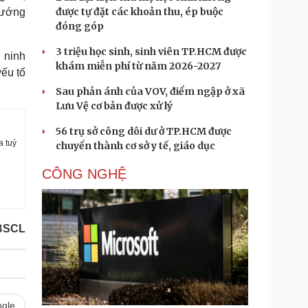
được tự đặt các khoản thu, ép buộc
tướng
đóng góp
3 triệu học sinh, sinh viên TP.HCM được
 ninh
khám miễn phí từ năm 2026-2027
yếu tố
Sau phản ánh của VOV, điểm ngập ở xã
Lưu Vệ cơ bản được xử lý
56 trụ sở công dôi dư ở TP.HCM được
a tuý
chuyển thành cơ sở y tế, giáo dục
CÔNG NGHỆ
BSCL
gle