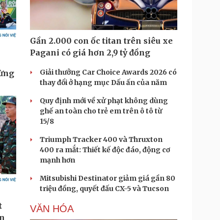
Gần 2.000 con ốc titan trên siêu xe
Pagani có giá hơn 2,9 tỷ đồng
Giải thưởng Car Choice Awards 2026 có
thay đổi ở hạng mục Dấu ấn của năm
Quy định mới về xử phạt không dùng
ghế an toàn cho trẻ em trên ô tô từ
15/8
Triumph Tracker 400 và Thruxton
400 ra mắt: Thiết kế độc đáo, động cơ
mạnh hơn
Mitsubishi Destinator giảm giá gần 80
triệu đồng, quyết đấu CX-5 và Tucson
VĂN HÓA