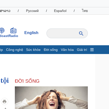
ສາລາວ
/
Русский
/
Español
/
ไทย
English
dcast
Radio
ệp
Công nghệ
Sức khỏe
Đời sống
Văn hóa
Giải trí
inh tế
Thị trường
ất động sản
Giá vàng
hởi nghiệp
Tiêu dùng
Tỷ giá
tội
ĐỜI SỐNG
Chứng khoán
Giá cà phê
oanh nghiệp
Công nghệ
hông tin doanh nghiệp
Sành điệu