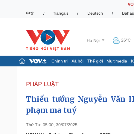
VO
中文
/
français
/
Deutsch
/
Bahas
26°C
Hà Nội
Chính trị
Xã hội
Thế giới
Multimedia
K
Chính trị
Xã hội
Đảng
Tin 24h
PHÁP LUẬT
Tổ chức nhân sự
Dự báo thời tiết
Quốc hội
Giáo dục
Thiếu tướng Nguyễn Văn Hậ
Nhận diện sự thật
Dấu ấn VOV
Việc làm
phạm ma tuý
Biển đảo
Pháp luật
Quân sự - Quốc phòng
Thứ Tư, 05:00, 30/07/2025
Vụ án
Vũ khí