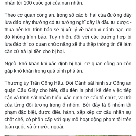
nhận tới 100 cuộc gọi của nạn nhân.
Theo cơ quan công an, trong số các bị hại của đường dây
lừa đảo này thường có tư tưởng nghĩ đây là đầu tư được -
thua nên khi trình báo sẽ bị xử lý về hành vi đánh bạc, do
đó không trình báo. Tuy nhiên, đối với các trường hợp bị
lừa đảo thì cơ quan chức năng sẽ thu thập thông tin để làm
căn cứ trả lại tiền cho bị hại.
Ngoài khó khăn khi xác định bị hại, cơ quan công an còn
gặp khó khăn trong quá trình phá án.
Thượng úy Trần Công Hậu, Đội Cảnh sát hình sự Công an
Thế giới
Multimedia
quận Cầu Giấy cho biết, đầu tiên là phải kể đến việc tiếp
Quan sát
Video
cận và trinh sát nhằm hiểu, xác định cơ cấu tổ chức, vai trò
Cuộc sống đó đây
Ảnh
của từng đối tượng trong ổ nhóm. Bởi đây là ổ nhóm tội
Hồ sơ
E-Magazine
phạm đặc biệt, được điều hành, sắp xếp cơ cấu nhân sự
Infographic
chặt chẽ, có phân cấp với quy mô hoạt động phạm tội trên
toàn quốc và ở nước ngoài.