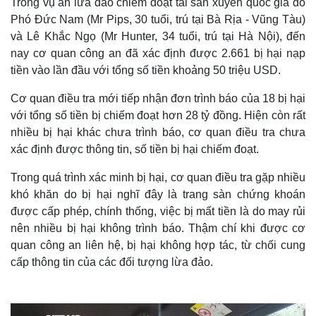
Trong vụ án lừa đảo chiếm đoạt tài sản xuyên quốc gia do
Phó Đức Nam (Mr Pips, 30 tuổi, trú tại Bà Rịa - Vũng Tàu)
và Lê Khắc Ngọ (Mr Hunter, 34 tuổi, trú tại Hà Nội), đến
nay cơ quan công an đã xác định được 2.661 bị hại nạp
tiền vào lần đầu với tổng số tiền khoảng 50 triệu USD.
Cơ quan điều tra mới tiếp nhận đơn trình báo của 18 bị hại
với tổng số tiền bị chiếm đoạt hơn 28 tỷ đồng. Hiện còn rất
nhiều bị hại khác chưa trình báo, cơ quan điều tra chưa
xác định được thông tin, số tiền bị hại chiếm đoạt.
Trong quá trình xác minh bị hại, cơ quan điều tra gặp nhiều
khó khăn do bị hại nghĩ đây là trang sàn chứng khoán
được cấp phép, chính thống, việc bị mất tiền là do may rủi
nên nhiều bị hại không trình báo. Thậm chí khi được cơ
quan công an liên hệ, bị hại không hợp tác, từ chối cung
cấp thông tin của các đối tượng lừa đảo.