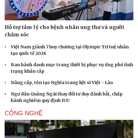
Hỗ trợ tâm lý cho bệnh nhân ung thư và người
chăm sóc
Việt Nam giành 7 huy chương tại Olympic Trí tuệ nhân
tạo quốc tế 2026
Ban hành danh mục trang thiết bị phục vụ ứng phó tình
trạng khẩn cấp
Nâng cấp, tôn tạo Nghĩa trang liệt sĩ Việt - Lào
Văn hóa
Giải trí
Ngư dân Quảng Ngãi thay đổi tư duy đánh bắt, chấp
Sân khấu - Điện ảnh
Nghệ sĩ
hành nghiêm quy định IUU
Văn học
Thời trang
Âm nhạc
Sao Việt
CÔNG NGHỆ
Di sản