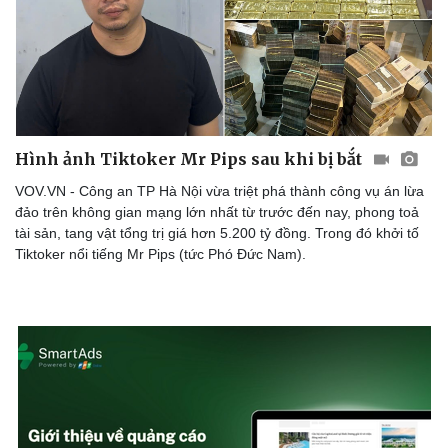
Doanh nghiệp
Công nghệ
Thông tin doanh nghiệp
Sành điệu
Doanh nghiệp 24h
Tin Công nghệ
Hình ảnh Tiktoker Mr Pips sau khi bị bắt
Doanh nhân
Trải nghiệm
Vì cộng đồng
Chuyển đổi số
VOV.VN - Công an TP Hà Nội vừa triệt phá thành công vụ án lừa
đảo trên không gian mạng lớn nhất từ trước đến nay, phong toả
tài sản, tang vật tổng trị giá hơn 5.200 tỷ đồng. Trong đó khởi tố
Tiktoker nổi tiếng Mr Pips (tức Phó Đức Nam).