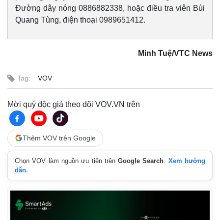
Giá cà phê
Đường dây nóng 0886882338, hoặc điều tra viên Bùi
Quang Tùng, điện thoại 0989651412.
Minh Tuệ/VTC News
Tag:
VOV
Mời quý độc giả theo dõi VOV.VN trên
Thêm VOV trên Google
Chọn VOV làm nguồn ưu tiên trên
Google Search
.
Xem hướng
dẫn.