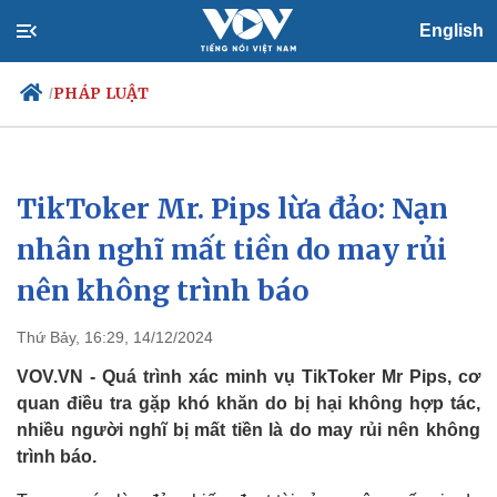
English
PHÁP LUẬT
/
TikToker Mr. Pips lừa đảo: Nạn
Chính trị
Xã hội
Đảng
Tin 24h
nhân nghĩ mất tiền do may rủi
Tổ chức nhân sự
Dự báo thời tiết
nên không trình báo
Quốc hội
Giáo dục
Nhận diện sự thật
Dấu ấn VOV
Việc làm
Thứ Bảy, 16:29, 14/12/2024
Biển đảo
VOV.VN - Quá trình xác minh vụ TikToker Mr Pips, cơ
quan điều tra gặp khó khăn do bị hại không hợp tác,
nhiều người nghĩ bị mất tiền là do may rủi nên không
trình báo.