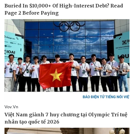
Thể thao
Ô tô - Xe máy
Bóng đá
Ô tô
Lịch thi đấu bóng đá
Xe máy
Thế giới thể thao
Tư vấn
eSports
Hậu trường