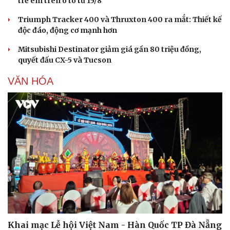
trẻ em trên ô tô từ 15/8
Triumph Tracker 400 và Thruxton 400 ra mắt: Thiết kế
độc đáo, động cơ mạnh hơn
Mitsubishi Destinator giảm giá gần 80 triệu đồng,
quyết đấu CX-5 và Tucson
VĂN HÓA
Du lịch
Podcast
Tư vấn
Câu chuyện thời sự
Săn Tour
Đọc truyện đêm khuya
check-in
Cửa sổ tình yêu
Khai mạc Lễ hội Việt Nam - Hàn Quốc TP Đà Nẵng
Kể chuyện cho bé