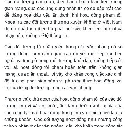
Các đối tượng cầm đầu, điều hành hoàn toàn trên không
gian mạng, qua các ứng dụng nhắn tin có độ bảo mật cao,
dễ dàng xoá dấu vết, ẩn danh khi hoạt động phạm tội.
Ngoài ra các đối tượng thường xuyên không ở Việt Nam,
do đó quá trình điều tra phải hết sức khéo léo, bí mật và
nhạy bén, không để lộ thông tin...
Các đối tượng là nhân viên trong các văn phòng có số
lượng đông, luôn cảnh giác cao độ với mọi tiếp xúc bên
ngoài và trong ở trong môi trường khép kín, không tiếp xúc
với ai, hoạt động tội phạm hoàn toàn trên không gian
mạng, qua điện thoại... vì vậy khó khăn trong việc xác định
đối tượng, phát hiện hành vi, phương thức hoạt động, vai
trò của từng đối tượng trong các văn phòng.
Phương thức thủ đoạn của hoạt động phạm tội của các đối
tượng tinh vi và còn mới, ẩn danh dưới danh nghĩa của
các công ty "ma" hoạt động trong lĩnh vực môi giới đầu tư
chứng khoán. Các đối tượng hoạt động như những công
ty hợp pháp ở các văn phòng, gây khó khăn trong công tác