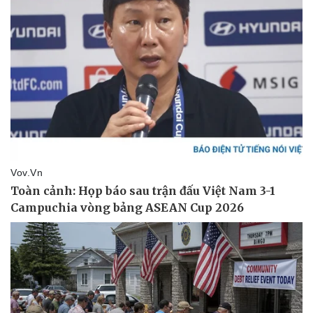
Vụ án
Vũ khí
Tin nóng
Việt Nam
Tư vấn luật
Phân tích