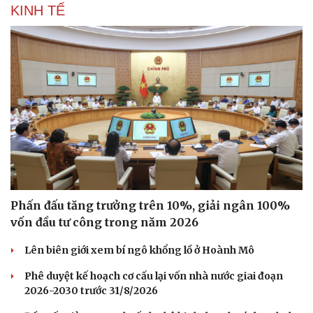
KINH TẾ
Sức khỏe
Đời sống
Dinh dưỡng - món ngon
Nhà đẹp
Cây thuốc
Blog
Sản phụ khoa
Tình yêu - Gia đình
Nhi khoa
Nam khoa
Làm đẹp - giảm cân
Phấn đấu tăng trưởng trên 10%, giải ngân 100%
Phòng mạch online
vốn đầu tư công trong năm 2026
Ăn sạch sống khỏe
Lên biên giới xem bí ngô khổng lồ ở Hoành Mô
Phê duyệt kế hoạch cơ cấu lại vốn nhà nước giai đoạn
2026-2030 trước 31/8/2026