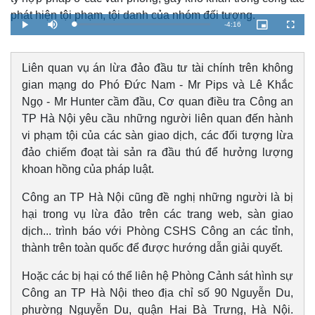
phát hiện tội phạm, tội danh của nhóm đối tượng.
R
-
4:16
L
P
M
P
F
o
l
u
i
u
a
a
t
c
l
e
d
y
e
t
l
e
u
s
d
r
c
Liên quan vụ án lừa đảo đầu tư tài chính trên không
m
:
e
r
2
-
e
gian mạng do Phó Đức Nam - Mr Pips và Lê Khắc
.
i
e
a
2
n
n
5
-
Ngọ - Mr Hunter cầm đầu, Cơ quan điều tra Công an
%
P
i
i
TP Hà Nội yêu cầu những người liên quan đến hành
c
t
n
vi phạm tội của các sàn giao dịch, các đối tượng lừa
u
r
e
đảo chiếm đoạt tài sản ra đầu thú để hưởng lượng
i
khoan hồng của pháp luật.
n
g
Công an TP Hà Nội cũng đề nghị những người là bị
hại trong vụ lừa đảo trên các trang web, sàn giao
T
dịch... trình báo với Phòng CSHS Công an các tỉnh,
i
Kinh tế
Thị trường
thành trên toàn quốc để được hướng dẫn giải quyết.
m
Bất động sản
Giá vàng
Hoặc các bị hại có thể liên hệ Phòng Cảnh sát hình sự
Khởi nghiệp
Tiêu dùng
e
Tỷ giá
Công an TP Hà Nội theo địa chỉ số 90 Nguyễn Du,
Chứng khoán
phường Nguyễn Du, quận Hai Bà Trưng, Hà Nội.