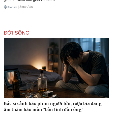
| SmartAds
Doanh nghiệp
Công nghệ
ĐỜI SỐNG
Thông tin doanh nghiệp
Sành điệu
Doanh nghiệp 24h
Tin Công nghệ
Doanh nhân
Trải nghiệm
Vì cộng đồng
Chuyển đổi số
Bác sĩ cảnh báo phim người lớn, rượu bia đang
âm thầm bào mòn "bản lĩnh đàn ông"