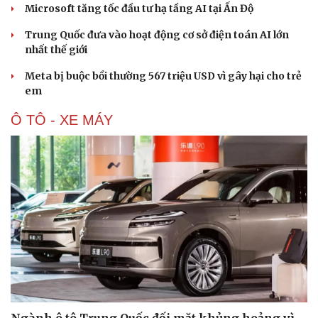
Microsoft tăng tốc đầu tư hạ tầng AI tại Ấn Độ
Trung Quốc đưa vào hoạt động cơ sở điện toán AI lớn
nhất thế giới
Meta bị buộc bồi thường 567 triệu USD vì gây hại cho trẻ
em
Văn hóa
Giải trí
Ô TÔ - XE MÁY
Sân khấu - Điện ảnh
Nghệ sĩ
Văn học
Thời trang
Âm nhạc
Sao Việt
Di sản