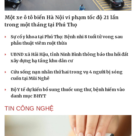
Một xe ô tô biển Hà Nội vi phạm tốc độ 21 lần
trong một tháng tại Phú Thọ
Cải chính
Sự cố y khoa tại Phú Thọ: Bệnh nhi 8 tuổi tử vong sau
phẫu thuật viêm ruột thừa
UBND xã Hải Hậu, tỉnh Ninh Bình thông báo thu hồi đất
xây dựng hạ tầng khu dân cư
Cứu sống nạn nhân thứ hai trong vụ 4 người bị sóng
cuốn tại Mũi Nghê
Bộ Y tế dự kiến bổ sung thuốc ung thư, bệnh hiếm vào
danh mục BHYT
TIN CÔNG NGHỆ