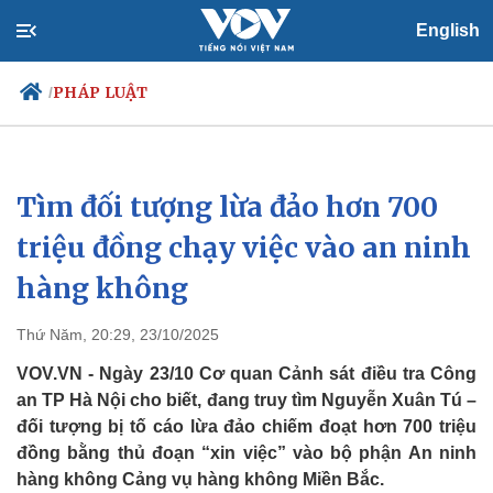
English
PHÁP LUẬT
/
Tìm đối tượng lừa đảo hơn 700
Chính trị
Xã hội
Đảng
Tin 24h
triệu đồng chạy việc vào an ninh
Tổ chức nhân sự
Dự báo thời tiết
hàng không
Quốc hội
Giáo dục
Nhận diện sự thật
Dấu ấn VOV
Việc làm
Thứ Năm, 20:29, 23/10/2025
Biển đảo
VOV.VN - Ngày 23/10 Cơ quan Cảnh sát điều tra Công
an TP Hà Nội cho biết, đang truy tìm Nguyễn Xuân Tú –
đối tượng bị tố cáo lừa đảo chiếm đoạt hơn 700 triệu
đồng bằng thủ đoạn “xin việc” vào bộ phận An ninh
hàng không Cảng vụ hàng không Miền Bắc.