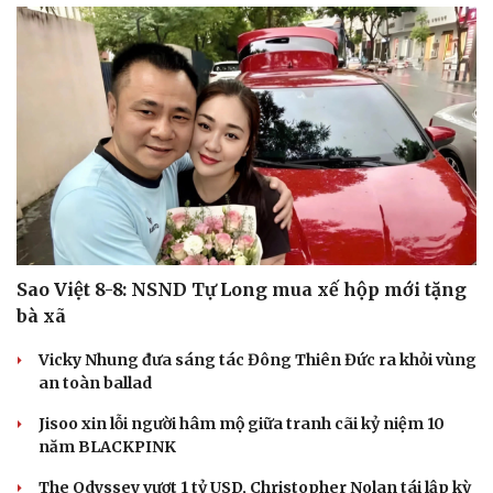
Du lịch
Podcast
Tư vấn
Câu chuyện thời sự
Săn Tour
Đọc truyện đêm khuya
check-in
Cửa sổ tình yêu
Kể chuyện cho bé
Hạt giống tâm hồn
Sao Việt 8-8: NSND Tự Long mua xế hộp mới tặng
bà xã
Vicky Nhung đưa sáng tác Đông Thiên Đức ra khỏi vùng
an toàn ballad
Jisoo xin lỗi người hâm mộ giữa tranh cãi kỷ niệm 10
năm BLACKPINK
The Odyssey vượt 1 tỷ USD, Christopher Nolan tái lập kỳ