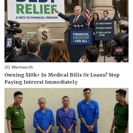
Pháp luật
Quân sự - Quốc phòng
Vụ án
Vũ khí
Tin nóng
Việt Nam
Tư vấn luật
Phân tích