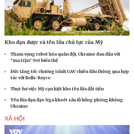
Sức khỏe
Đời sống
Dinh dưỡng - món ngon
Nhà đẹp
Cây thuốc
Blog
Kho đạn dược và tên lửa chủ lực của Mỹ
Sản phụ khoa
Tình yêu - Gia đình
Nhi khoa
Tham vọng robot hóa quân đội, Ukraine đau đầu với
Nam khoa
“ma trận” 550 biến thể
Làm đẹp - giảm cân
Đức tăng tốc chương trình UAV chiến đấu thông qua hợp
Phòng mạch online
tác với Rolls-Royce
Ăn sạch sống khỏe
Thực hư việc Mỹ cạn kiệt kho tên lửa đắt tiền
Tên lửa đạn đạo Nga khoét sâu lỗ hổng phòng không
Ukraine
XÃ HỘI