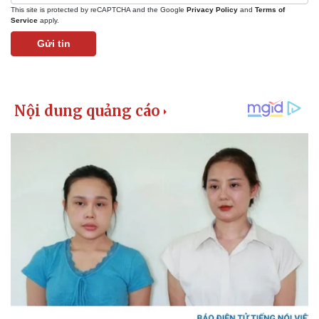
This site is protected by reCAPTCHA and the Google
Privacy Policy
and
Terms of
Service
apply.
Gửi tin
Kinh tế
Thị trường
Bất động sản
Giá vàng
Khởi nghiệp
Tiêu dùng
Tỷ giá
Chứng khoán
Giá cà phê