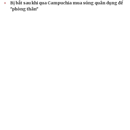
Bị bắt sau khi qua Campuchia mua súng quân dụng để
"phòng thân"
Bắt giam nữ TikToker Phượng Nguyễn
VỤ ÁN
Truy tố tài xế xe tải vụ nữ sinh tử vong ở Vĩnh
Long