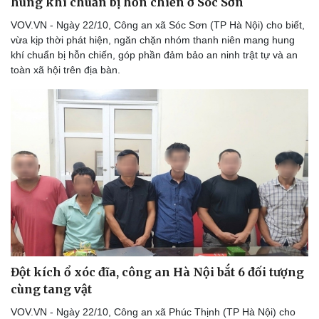
hung khí chuẩn bị hỗn chiến ở Sóc Sơn
VOV.VN - Ngày 22/10, Công an xã Sóc Sơn (TP Hà Nội) cho biết,
vừa kịp thời phát hiện, ngăn chặn nhóm thanh niên mang hung
khí chuẩn bị hỗn chiến, góp phần đảm bảo an ninh trật tự và an
toàn xã hội trên địa bàn.
Thể thao
Ô tô - Xe máy
Bóng đá
Ô tô
Lịch thi đấu bóng đá
Xe máy
Thế giới thể thao
Tư vấn
eSports
Hậu trường
Đột kích ổ xóc đĩa, công an Hà Nội bắt 6 đối tượng
cùng tang vật
VOV.VN - Ngày 22/10, Công an xã Phúc Thịnh (TP Hà Nội) cho