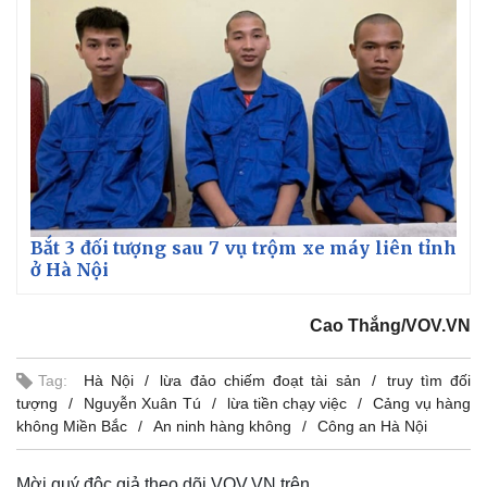
Thế giới
Multimedia
Bắt 3 đối tượng sau 7 vụ trộm xe máy liên tỉnh
Quan sát
Video
ở Hà Nội
Cuộc sống đó đây
Ảnh
Hồ sơ
E-Magazine
Infographic
Cao Thắng/VOV.VN
Tag:
Hà Nội
lừa đảo chiếm đoạt tài sản
truy tìm đối
tượng
Nguyễn Xuân Tú
lừa tiền chạy việc
Cảng vụ hàng
không Miền Bắc
An ninh hàng không
Công an Hà Nội
Mời quý độc giả theo dõi VOV.VN trên