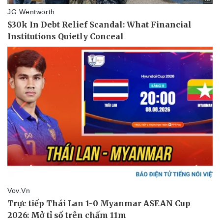
Pháp luật
Quân sự - Quốc phòng
Vụ án
Vũ khí
Tin nóng
Việt Nam
Tư vấn luật
Phân tích