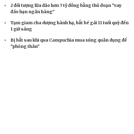
2 đối tượng lừa đảo hơn 7 tỷ đồng bằng thủ đoạn "vay
đáo hạn ngân hàng"
Tạm giam cha dượng hành hạ, bắt bé gái 11 tuổi quỳ đến
1 giờ sáng
Bị bắt sau khi qua Campuchia mua súng quân dụng để
"phòng thân"
Bắt giam nữ TikToker Phượng Nguyễn
VỤ ÁN