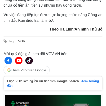
chưa có tiền án, tiền sự nhưng hay uống rượu.
Vụ việc đang tiếp tục được lực lượng chức năng Công an
tỉnh Bắc Kạn điều tra, làm rõ./.
Theo Hạ Linh/An ninh Thủ đô
Thế giới
Multimedia
Tag:
VOV
Quan sát
Video
Cuộc sống đó đây
Ảnh
Mời quý độc giả theo dõi VOV.VN trên
Hồ sơ
E-Magazine
Infographic
Thêm VOV trên Google
Chọn VOV làm nguồn ưu tiên trên
Google Search
.
Xem hướng
dẫn.