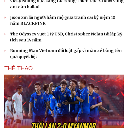
Vicky Nhung đưa sáng tác Đông Thiên Đức ra khỏi vùng
an toàn ballad
Jisoo xin lỗi người hâm mộ giữa tranh cãi kỷ niệm 10
năm BLACKPINK
The Odyssey vượt 1 tỷ USD, Christopher Nolan tái lập kỳ
tích sau 14 năm
Running Man Vietnam đổi luật gấp vì màn xé bảng tên
quá quyết liệt
THỂ THAO