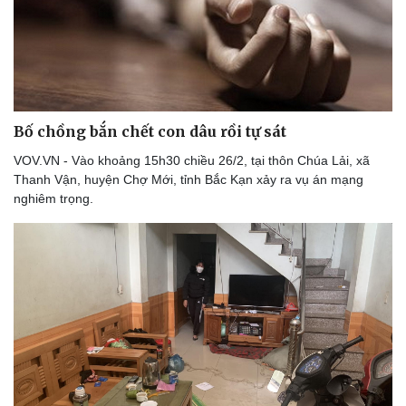
Bóng đá
Ô tô
Lịch thi đấu bóng đá
Xe máy
Thế giới thể thao
Tư vấn
eSports
Hậu trường
Bố chồng bắn chết con dâu rồi tự sát
VOV.VN - Vào khoảng 15h30 chiều 26/2, tại thôn Chúa Lải, xã
Thanh Vận, huyện Chợ Mới, tỉnh Bắc Kạn xảy ra vụ án mạng
nghiêm trọng.