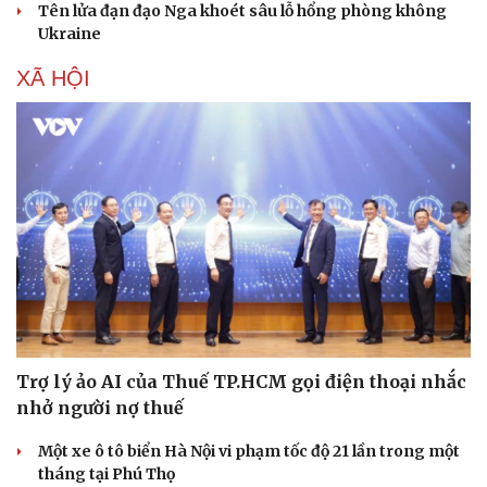
Tên lửa đạn đạo Nga khoét sâu lỗ hổng phòng không
Nam khoa
Ukraine
Làm đẹp - giảm cân
Phòng mạch online
XÃ HỘI
Ăn sạch sống khỏe
Trợ lý ảo AI của Thuế TP.HCM gọi điện thoại nhắc
nhở người nợ thuế
Một xe ô tô biển Hà Nội vi phạm tốc độ 21 lần trong một
tháng tại Phú Thọ