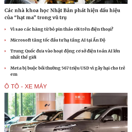
Các nhà khoa học Nhật Bản phát hiện dấu hiệu
của “hạt ma” trong vũ trụ
Vì sao các hãng từ bỏ pin tháo rời trên điện thoại?
Microsoft tăng tốc đầu tư hạ tầng AI tại Ấn Độ
Trung Quốc đưa vào hoạt động cơ sở điện toán AI lớn
nhất thế giới
Meta bị buộc bồi thường 567 triệu USD vì gây hại cho trẻ
em
Ô TÔ - XE MÁY
Văn hóa
Giải trí
Sân khấu - Điện ảnh
Nghệ sĩ
Văn học
Thời trang
Âm nhạc
Sao Việt