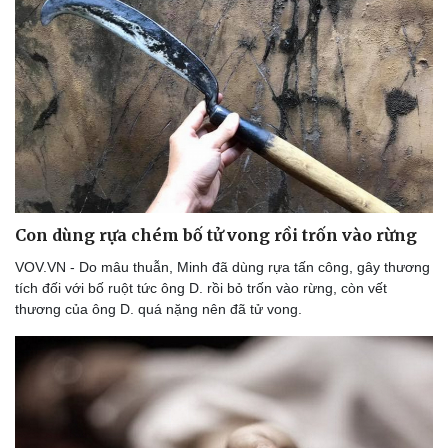
Con dùng rựa chém bố tử vong rồi trốn vào rừng
VOV.VN - Do mâu thuẫn, Minh đã dùng rựa tấn công, gây thương
tích đối với bố ruột tức ông D. rồi bỏ trốn vào rừng, còn vết
thương của ông D. quá nặng nên đã tử vong.
Thể thao
Ô tô - Xe máy