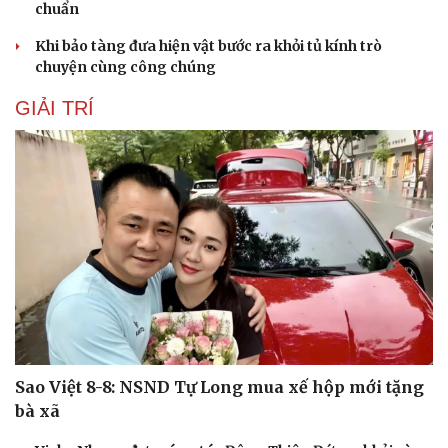
chuẩn
Khi bảo tàng đưa hiện vật bước ra khỏi tủ kính trò
chuyện cùng công chúng
GIẢI TRÍ
Du lịch
Podcast
Tư vấn
Câu chuyện thời sự
Săn Tour
Đọc truyện đêm khuya
Sao Việt 8-8: NSND Tự Long mua xế hộp mới tặng
check-in
Cửa sổ tình yêu
Kể chuyện cho bé
bà xã
Hạt giống tâm hồn