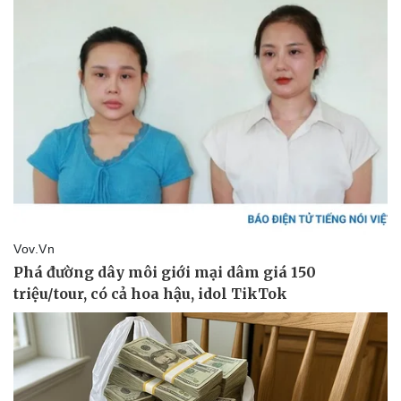
Kinh tế
Thị trường
Bất động sản
Giá vàng
Khởi nghiệp
Tiêu dùng
Tỷ giá
Chứng khoán
Giá cà phê