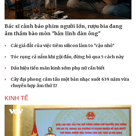
Doanh nghiệp 24h
Tin Công nghệ
Doanh nhân
Trải nghiệm
Vì cộng đồng
Chuyển đổi số
Bác sĩ cảnh báo phim người lớn, rượu bia đang
âm thầm bào mòn "bản lĩnh đàn ông"
Cái giá đắt của việc tiêm silicon làm to "cậu nhỏ"
Tóc rụng cả nắm khi gội đầu, đừng bỏ qua 5 cách này
Dấu hiệu tiền mãn kinh sớm phụ nữ cần biết
Cây đại phong cầm tấu một bản nhạc suốt 639 năm vừa
chuyển hợp âm thứ 17
KINH TẾ