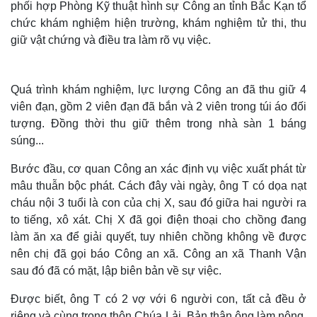
phối hợp Phòng Kỹ thuật hình sự Công an tỉnh Bắc Kạn tổ
chức khám nghiệm hiện trường, khám nghiệm tử thi, thu
giữ vật chứng và điều tra làm rõ vụ việc.
Quá trình khám nghiệm, lực lượng Công an đã thu giữ 4
viên đạn, gồm 2 viên đạn đã bắn và 2 viên trong túi áo đối
tượng. Đồng thời thu giữ thêm trong nhà sàn 1 báng
súng...
Bước đầu, cơ quan Công an xác định vụ việc xuất phát từ
mâu thuẫn bộc phát. Cách đây vài ngày, ông T có dọa nạt
cháu nội 3 tuổi là con của chị X, sau đó giữa hai người ra
to tiếng, xô xát. Chị X đã gọi điện thoại cho chồng đang
làm ăn xa để giải quyết, tuy nhiên chồng không về được
nên chị đã gọi báo Công an xã. Công an xã Thanh Vận
sau đó đã có mặt, lập biên bản về sự việc.
Được biết, ông T có 2 vợ với 6 người con, tất cả đều ở
riêng và cùng trong thôn Chúa Lải. Bản thân ông làm nông,