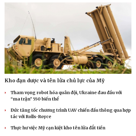
Kho đạn dược và tên lửa chủ lực của Mỹ
Tham vọng robot hóa quân đội, Ukraine đau đầu với
“ma trận” 550 biến thể
Sức khỏe
Đời sống
Đức tăng tốc chương trình UAV chiến đấu thông qua hợp
Dinh dưỡng - món ngon
Nhà đẹp
tác với Rolls-Royce
Cây thuốc
Blog
Sản phụ khoa
Tình yêu - Gia đình
Thực hư việc Mỹ cạn kiệt kho tên lửa đắt tiền
Nhi khoa