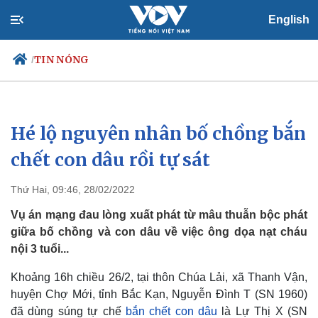
English
TIN NÓNG
/
Hé lộ nguyên nhân bố chồng bắn
Chính trị
Xã hội
Đảng
Tin 24h
chết con dâu rồi tự sát
Tổ chức nhân sự
Dự báo thời tiết
Quốc hội
Giáo dục
Thứ Hai, 09:46, 28/02/2022
Nhận diện sự thật
Dấu ấn VOV
Việc làm
Vụ án mạng đau lòng xuất phát từ mâu thuẫn bộc phát
Biển đảo
giữa bố chồng và con dâu về việc ông dọa nạt cháu
nội 3 tuổi...
Khoảng 16h chiều 26/2, tại thôn Chúa Lải, xã Thanh Vận,
huyện Chợ Mới, tỉnh Bắc Kạn, Nguyễn Đình T (SN 1960)
đã dùng súng tự chế
bắn chết con dâu
là Lự Thị X (SN