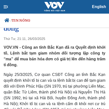
English
Lập công ty “ma” để mua bán
hóa đơn trái phép hàng trăm tỉ
TIN NÓNG
/
đồng
Thứ Tư, 21:11, 26/03/2025
Chính trị
Xã hội
VOV.VN - Công an tỉnh Bắc Kạn đã ra Quyết định khởi
Đảng
Tin 24h
tố, Lệnh bắt tạm giam nhóm đối tượng lập công ty
Tổ chức nhân sự
Dự báo thời tiết
“ma” để mua bán hóa đơn có giá trị lên đến hàng trăm
Quốc hội
Giáo dục
tỉ đồng.
Nhận diện sự thật
Dấu ấn VOV
Việc làm
Ngày 25/3/2025, Cơ quan CSĐT Công an tỉnh Bắc Kạn
Biển đảo
quyết định khởi tố bị can và ra lệnh bắt bị can để tạm giam
đối với Đinh Phúc Hậu (SN 1970, trú tại phường Liên Mạc,
quận Bắc Từ Liêm, thành phố Hà Nội) và Nguyễn Thị Hà
(SN 1992, trú tại xã Hải Bối, huyện Đông Anh, thành phố
Hà Nội); Khởi tố bị can và ra lệnh cấm đi khỏi nơi cư trú