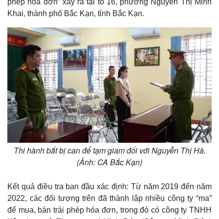
Hồ sơ
E-Magazine
phép hóa đơn” xảy ra tại tổ 16, phường Nguyễn Thị Minh
Infographic
Khai, thành phố Bắc Kạn, tỉnh Bắc Kạn.
Thi hành bắt bị can để tạm giam đối với Nguyễn Thị Hà.
(Ảnh: CA Bắc Kạn)
Kết quả điều tra ban đầu xác định: Từ năm 2019 đến năm
2022, các đối tượng trên đã thành lập nhiều công ty “ma”
để mua, bán trái phép hóa đơn, trong đó có công ty TNHH