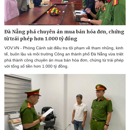
Văn hóa
Giải trí
Sân khấu - Điện ảnh
Nghệ sĩ
Văn học
Thời trang
Âm nhạc
Sao Việt
Đà Nẵng phá chuyên án mua bán hóa đơn, chứng
Di sản
từ trái phép hơn 1.000 tỷ đồng
VOV.VN - Phòng Cảnh sát điều tra tội phạm về tham nhũng, kinh
tế, buôn lậu và môi trường Công an thành phố Đà Nẵng vừa triệt
phá thành công chuyên án mua bán hóa đơn, chứng từ trái phép
với tổng số tiền hơn 1.000 tỷ đồng.