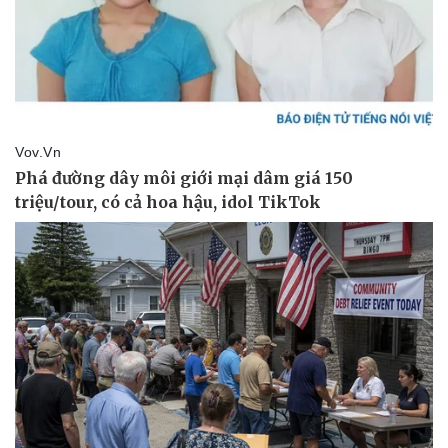
Thể thao
Ô tô - Xe máy
Bóng đá
Ô tô
Lịch thi đấu bóng đá
Xe máy
Thế giới thể thao
Tư vấn