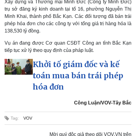
Xây dựng và Thương mại Minh Đức (Công ty Minh Đức)
trụ sở đăng ký kinh doanh tại tổ 16, phường Nguyễn Thị
Minh Khai, thành phố Bắc Kạn. Các đối tượng đã bán trái
phép hóa đơn cho các công ty với tổng giá trị hàng hóa là
Kinh tế
Thị trường
138,530 tỷ đồng.
Bất động sản
Giá vàng
Khởi nghiệp
Tiêu dùng
Vụ án đang được Cơ quan CSĐT Công an tỉnh Bắc Kạn
Tỷ giá
tiếp tục xử lý theo quy định của pháp luật.
Chứng khoán
Giá cà phê
Khởi tố giám đốc và kế
toán mua bán trái phép
hóa đơn
Công Luận/VOV-Tây Bắc
Tag:
VOV
Mời quý độc giả theo dõi VOV.VN trên