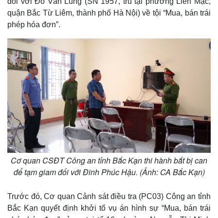
đối với Đỗ Văn Lũng (SN 1957, trú tại phường Liên Mạc,
quận Bắc Từ Liêm, thành phố Hà Nội) về tội “Mua, bán trái
phép hóa đơn”.
Cơ quan CSĐT Công an tỉnh Bắc Kạn thi hành bắt bị can
để tạm giam đối với Đinh Phúc Hậu. (Ảnh: CA Bắc Kạn)
Thế giới
Multimedia
Trước đó, Cơ quan Cảnh sát điều tra (PC03) Công an tỉnh
Quan sát
Video
Cuộc sống đó đây
Ảnh
Bắc Kạn quyết định khởi tố vụ án hình sự “Mua, bán trái