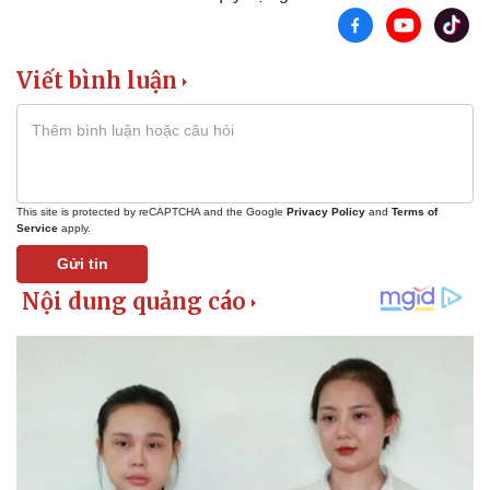
Viết bình luận
This site is protected by reCAPTCHA and the Google
Privacy Policy
and
Terms of
Service
apply.
Gửi tin
Pháp luật
Quân sự - Quốc phòng
Vụ án
Vũ khí
Tin nóng
Việt Nam
Tư vấn luật
Phân tích