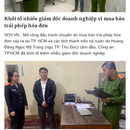
Khởi tố nhiều giám đốc doanh nghiệp vì mua bán
trái phép hóa đơn
VOV.VN - Mở rộng đấu tranh chuyên án mua bán trái phép hóa
đơn xảy ra tại TP. HCM và các tỉnh thành trên cả nước do Hoàng
Đặng Ngọc Mỹ Trang (ngụ TP. Thủ Đức) cầm đầu, Công an
TP.HCM đã khởi tố thêm nhiều giám đốc doanh nghiệp.
Du lịch
Podcast
Tư vấn
Câu chuyện thời sự
Săn Tour
Đọc truyện đêm khuya
check-in
Cửa sổ tình yêu
Kể chuyện cho bé
Hạt giống tâm hồn