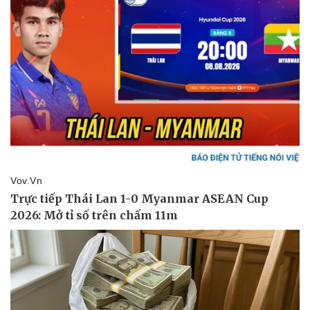
Sức khỏe
Đời sống
Dinh dưỡng - món ngon
Nhà đẹp
Cây thuốc
Blog
Sản phụ khoa
Tình yêu - Gia đình
Nhi khoa
Nam khoa
Làm đẹp - giảm cân
Phòng mạch online
Ăn sạch sống khỏe