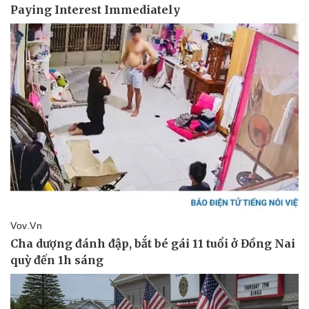
Pháp luật
Quân sự - Quốc phòng
Vụ án
Vũ khí
Tin nóng
Việt Nam
Tư vấn luật
Phân tích