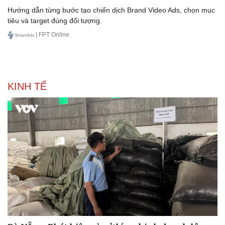
Hướng dẫn từng bước tạo chiến dịch Brand Video Ads, chọn mục
tiêu và target đúng đối tượng.
| FPT Online
KINH TẾ
Doanh nghiệp
Công nghệ
Thông tin doanh nghiệp
Sành điệu
Doanh nghiệp 24h
Tin Công nghệ
Doanh nhân
Trải nghiệm
Vì cộng đồng
Chuyển đổi số