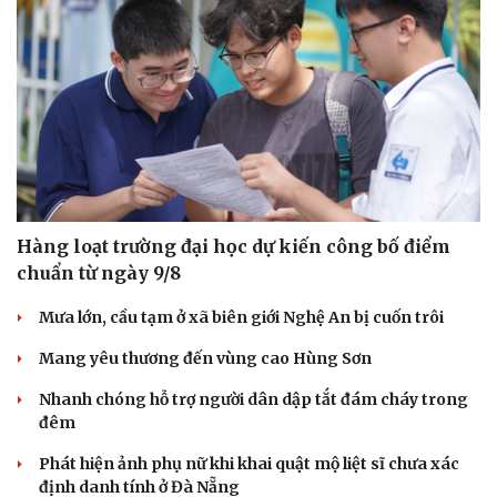
Hàng loạt trường đại học dự kiến công bố điểm
chuẩn từ ngày 9/8
Mưa lớn, cầu tạm ở xã biên giới Nghệ An bị cuốn trôi
Sức khỏe
Đời sống
Mang yêu thương đến vùng cao Hùng Sơn
Dinh dưỡng - món ngon
Nhà đẹp
Cây thuốc
Blog
Nhanh chóng hỗ trợ người dân dập tắt đám cháy trong
Sản phụ khoa
Tình yêu - Gia đình
đêm
Nhi khoa
Nam khoa
Phát hiện ảnh phụ nữ khi khai quật mộ liệt sĩ chưa xác
Làm đẹp - giảm cân
định danh tính ở Đà Nẵng