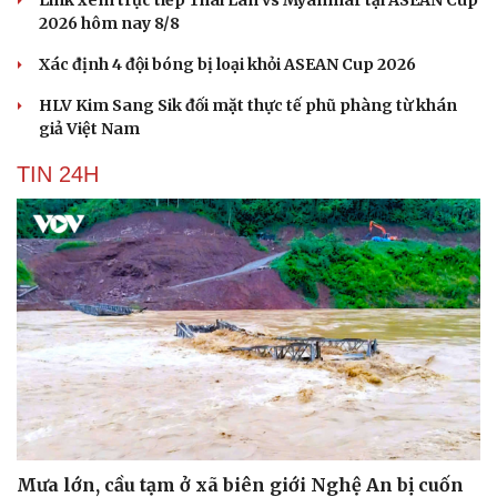
Link xem trực tiếp Thái Lan vs Myanmar tại ASEAN Cup
Săn Tour
Đọc truyện đêm khuya
2026 hôm nay 8/8
check-in
Cửa sổ tình yêu
Kể chuyện cho bé
Xác định 4 đội bóng bị loại khỏi ASEAN Cup 2026
Hạt giống tâm hồn
HLV Kim Sang Sik đối mặt thực tế phũ phàng từ khán
giả Việt Nam
TIN 24H
Mưa lớn, cầu tạm ở xã biên giới Nghệ An bị cuốn