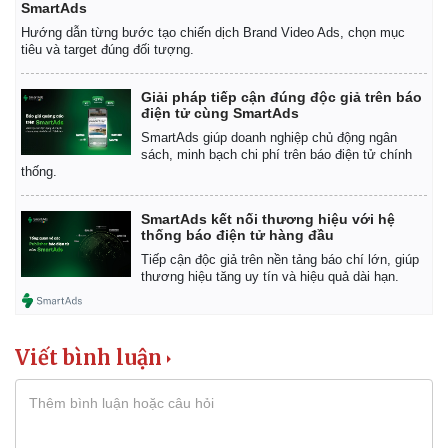
SmartAds
Hướng dẫn từng bước tạo chiến dịch Brand Video Ads, chọn mục
tiêu và target đúng đối tượng.
Giải pháp tiếp cận đúng độc giả trên báo
điện tử cùng SmartAds
SmartAds giúp doanh nghiệp chủ động ngân
sách, minh bạch chi phí trên báo điện tử chính
thống.
SmartAds kết nối thương hiệu với hệ
thống báo điện tử hàng đầu
Kinh tế
Thị trường
Tiếp cận độc giả trên nền tảng báo chí lớn, giúp
Bất động sản
Giá vàng
thương hiệu tăng uy tín và hiệu quả dài hạn.
Khởi nghiệp
Tiêu dùng
Tỷ giá
Chứng khoán
Viết bình luận
Giá cà phê