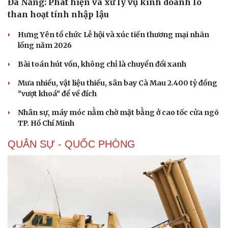
Đà Nẵng: Phát hiện và xử lý vụ kinh doanh lô
than hoạt tính nhập lậu
Hưng Yên tổ chức Lễ hội và xúc tiến thương mại nhãn
lồng năm 2026
Bài toán hút vốn, không chỉ là chuyển đổi xanh
Mưa nhiều, vật liệu thiếu, sân bay Cà Mau 2.400 tỷ đồng
"vượt khoá" để về đích
Nhân sự, máy móc nằm chờ mặt bằng ở cao tốc cửa ngõ
TP. Hồ Chí Minh
QUÂN SỰ - QUỐC PHÒNG