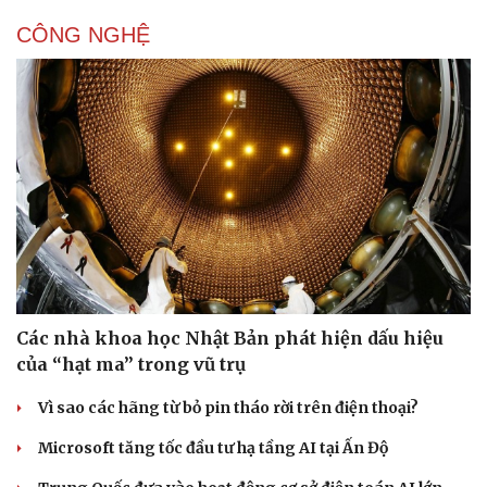
Phòng mạch online
Ăn sạch sống khỏe
CÔNG NGHỆ
Các nhà khoa học Nhật Bản phát hiện dấu hiệu
của “hạt ma” trong vũ trụ
Vì sao các hãng từ bỏ pin tháo rời trên điện thoại?
Microsoft tăng tốc đầu tư hạ tầng AI tại Ấn Độ