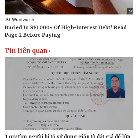
Tin liên quan
Thể thao
Ô tô - Xe máy
Bóng đá
Ô tô
Lịch thi đấu bóng đá
Xe máy
Thế giới thể thao
Tư vấn
eSports
Hậu trường
Truy tìm người bị tố sử dụng giấy tờ đất giả để lừa