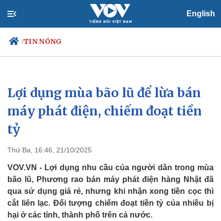
English
TIN NÓNG
/
Lợi dụng mùa bão lũ để lừa bán
Chính trị
Xã hội
Đảng
Tin 24h
máy phát điện, chiếm đoạt tiền
Tổ chức nhân sự
Dự báo thời tiết
tỷ
Quốc hội
Giáo dục
Nhận diện sự thật
Dấu ấn VOV
Việc làm
Thứ Ba, 16:46, 21/10/2025
Biển đảo
VOV.VN - Lợi dụng nhu cầu của người dân trong mùa
bão lũ, Phương rao bán máy phát điện hàng Nhật đã
qua sử dụng giá rẻ, nhưng khi nhận xong tiền cọc thì
cắt liên lạc. Đối tượng chiếm đoạt tiền tỷ của nhiều bị
hại ở các tỉnh, thành phố trên cả nước.