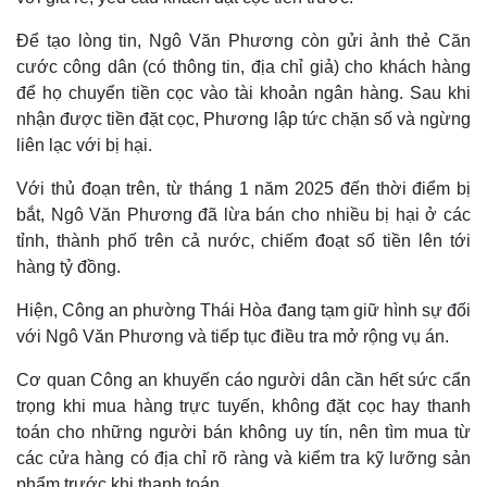
Để tạo lòng tin, Ngô Văn Phương còn gửi ảnh thẻ Căn
cước công dân (có thông tin, địa chỉ giả) cho khách hàng
để họ chuyển tiền cọc vào tài khoản ngân hàng. Sau khi
nhận được tiền đặt cọc, Phương lập tức chặn số và ngừng
liên lạc với bị hại.
Với thủ đoạn trên, từ tháng 1 năm 2025 đến thời điểm bị
bắt, Ngô Văn Phương đã lừa bán cho nhiều bị hại ở các
tỉnh, thành phố trên cả nước, chiếm đoạt số tiền lên tới
Thế giới
Multimedia
hàng tỷ đồng.
Quan sát
Video
Hiện, Công an phường Thái Hòa đang tạm giữ hình sự đối
Cuộc sống đó đây
Ảnh
Hồ sơ
E-Magazine
với Ngô Văn Phương và tiếp tục điều tra mở rộng vụ án.
Infographic
Cơ quan Công an khuyến cáo người dân cần hết sức cẩn
trọng khi mua hàng trực tuyến, không đặt cọc hay thanh
toán cho những người bán không uy tín, nên tìm mua từ
các cửa hàng có địa chỉ rõ ràng và kiểm tra kỹ lưỡng sản
phẩm trước khi thanh toán.