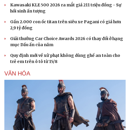
Kawasaki KLE 500 2026 ra mắt giá 211 triệu đồng - Sự
hồi sinh ấn tượng
Gần 2.000 con ốc titan trên siêu xe Pagani có giá hơn
2,9 tỷ đồng
Giải thưởng Car Choice Awards 2026 có thay đổi ở hạng
mục Dấu ấn của năm
Quy định mới về xử phạt không dùng ghế an toàn cho
trẻ em trên ô tô từ 15/8
VĂN HÓA
Văn hóa
Giải trí
Sân khấu - Điện ảnh
Nghệ sĩ
Văn học
Thời trang