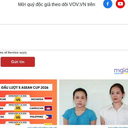
Mời quý độc giả theo dõi VOV.VN trên
ms of Service
apply.
Gửi tin