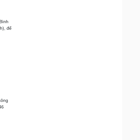
 Bình
h), để
công
46