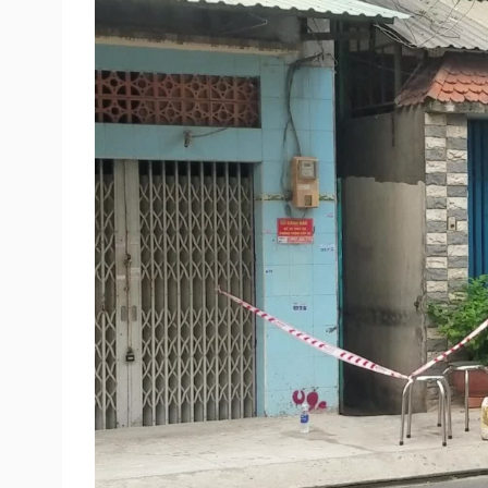
Tin nóng
Việt Nam
Tư vấn luật
Phân tích
Sức khỏe
Đời sống
Dinh dưỡng - món ngon
Nhà đẹp
Cây thuốc
Blog
Sản phụ khoa
Tình yêu - Gia đình
Nhi khoa
Nam khoa
Làm đẹp - giảm cân
Phòng mạch online
Ăn sạch sống khỏe
Cải chính