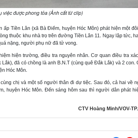
ụ việc được phong tỏa (Ảnh cắt từ clip)
ân ấp Tiền Lân (xã Bà Điểm, huyện Hóc Môn) phát hiện một đô
ng thuộc khu nhà trọ trên đường Tiền Lân 11. Ngay lập tức, h
uá nặng, người phụ nữ đã tử vong.
iệm hiện trường, điều tra nguyên nhân. Cơ quan điều tra xác
k Lắk), đã có chồng là anh B.N.T (cùng quê Đắk Lắk) và 2 con. 
yện Hóc Môn.
 cùng chị và một số người thân đi dự tiệc. Sau đó, cả hai về n
ểm, huyện Hóc Môn. Đến sáng hôm sau thì người dân phát hi
CTV Hoàng Minh/VOV-T