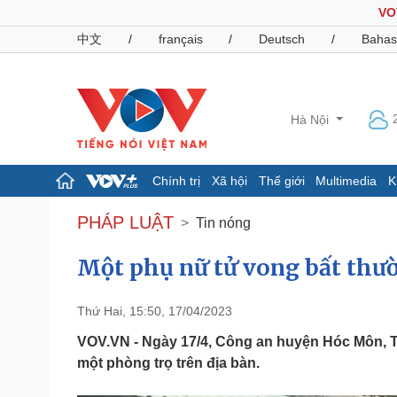
VO
中文
/
français
/
Deutsch
/
Bahas
Hà Nội
Chính trị
Xã hội
Thế giới
Multimedia
K
Chính trị
Xã hội
PHÁP LUẬT
Tin nóng
Đảng
Tin 24h
Tổ chức nhân sự
Dự báo thời tiết
Một phụ nữ tử vong bất thư
Quốc hội
Giáo dục
Nhận diện sự thật
Dấu ấn VOV
Thứ Hai, 15:50, 17/04/2023
Việc làm
Biển đảo
VOV.VN - Ngày 17/4, Công an huyện Hóc Môn, T
một phòng trọ trên địa bàn.
Pháp luật
Quân sự - Quốc phòng
Vụ án
Vũ khí