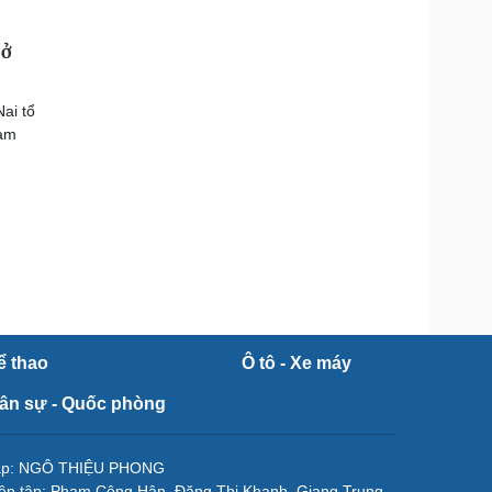
 ở
ai tổ
nam
ể thao
Ô tô - Xe máy
ân sự - Quốc phòng
tập: NGÔ THIỆU PHONG
ên tập: Phạm Công Hân, Đặng Thị Khanh, Giang Trung