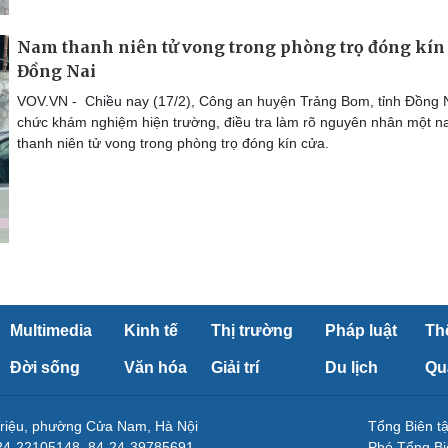
Nam thanh niên tử vong trong phòng trọ đóng kín
Đồng Nai
VOV.VN - Chiều nay (17/2), Công an huyện Trảng Bom, tỉnh Đồng N
chức khám nghiệm hiện trường, điều tra làm rõ nguyên nhân một 
thanh niên tử vong trong phòng trọ đóng kín cửa.
Multimedia
Kinh tế
Thị trường
Pháp luật
Th
Đời sống
Văn hóa
Giải trí
Du lịch
Qu
Triệu, phường Cửa Nam, Hà Nội
Tổng Biên 
-24-22105148, 84-24-39785691
Phó Tổng Bi