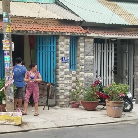
Lịch thi đấu bóng đá
Xe máy
Thế giới thể thao
Tư vấn
eSports
V
Hậu trường
Văn hóa
Giải trí
D
Sân khấu - Điện ảnh
Nghệ sĩ
Văn học
Thời trang
Âm nhạc
Sao Việt
c
Di sản