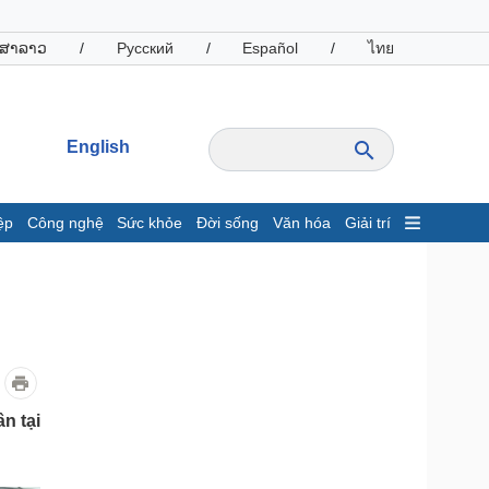
ສາລາວ
/
Русский
/
Español
/
ไทย
English
ệp
Công nghệ
Sức khỏe
Đời sống
Văn hóa
Giải trí
inh tế
Thị trường
ất động sản
Giá vàng
hởi nghiệp
Tiêu dùng
Tỷ giá
Chứng khoán
Giá cà phê
n tại
oanh nghiệp
Công nghệ
hông tin doanh nghiệp
Sành điệu