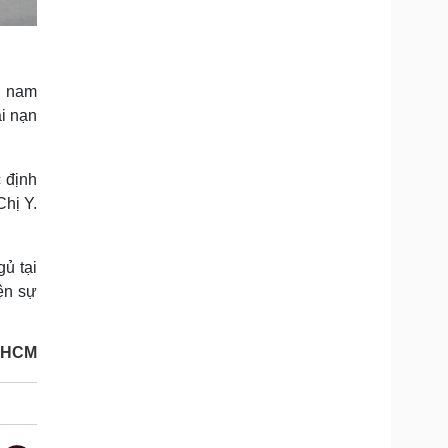
i nam
ai nạn
 định
Chị Y.
gủ tại
ện sự
P.HCM