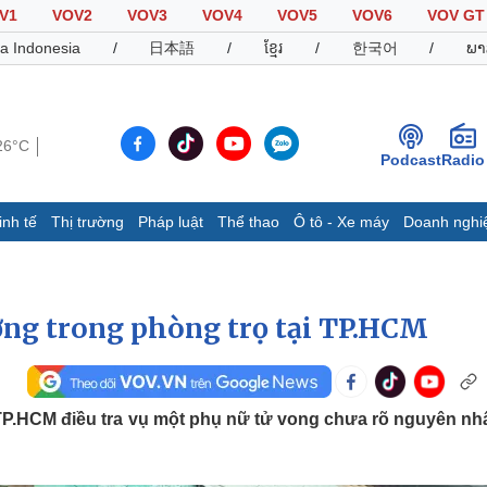
V1
VOV2
VOV3
VOV4
VOV5
VOV6
VOV GT
a Indonesia
/
日本語
/
ខ្មែរ
/
한국어
/
ພາ
26°C
Podcast
Radio
inh tế
Thị trường
Pháp luật
Thể thao
Ô tô - Xe máy
Doanh nghi
Thế giới
Multimedia
K
Quan sát
Video
B
Cuộc sống đó đây
Ảnh
K
ờng trong phòng trọ tại TP.HCM
Hồ sơ
E-Magazine
Infographic
P.HCM điều tra vụ một phụ nữ tử vong chưa rõ nguyên nhâ
Thể thao
Ô tô - Xe máy
D
Bóng đá
Ô tô
T