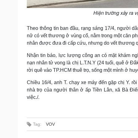
Hiện trường xảy ra v
Theo thông tin ban đầu, rạng sáng 17/4, người d
nữ có vết thương ở vùng cổ, nằm trong một căn phò
nhân được đưa đi cấp cứu, nhưng do vết thương q
Nhận tin báo, lực lượng công an có mặt khám ngh
nạn nhân tử vong là chị L.T.N.Y (24 tuổi, quê ở Đắ
rời quê vào TP.HCM thuê trọ, sống một mình ở hu
Chiều 16/4, anh T. chạy xe máy đến gặp chị Y. rồi
nhà trọ của người thân ở ấp Tiền Lân, xã Bà Đi
việc./.
Tag:
VOV