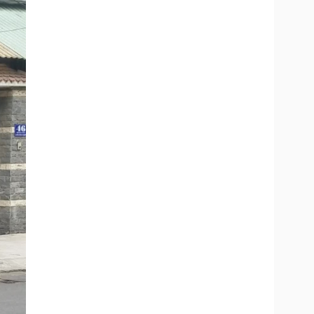
Doanh nghiệp 24h
Tin Công nghệ
Doanh nhân
Trải nghiệm
ì cộng đồng
Chuyển đổi số
u lịch
Podcast
Tư vấn
Câu chuyện thời sự
Săn Tour
Đọc truyện đêm khuya
heck-in
Cửa sổ tình yêu
Kể chuyện cho bé
Hạt giống tâm hồn