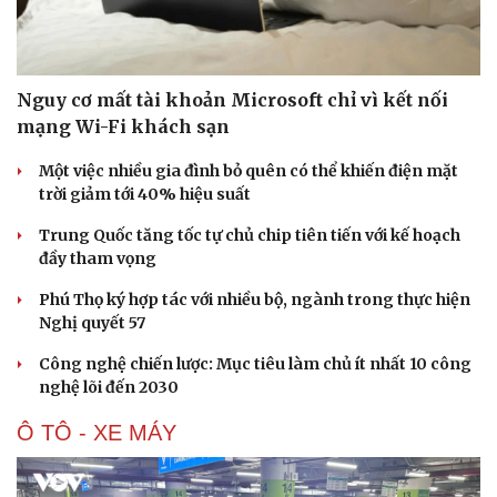
Nguy cơ mất tài khoản Microsoft chỉ vì kết nối
mạng Wi-Fi khách sạn
Một việc nhiều gia đình bỏ quên có thể khiến điện mặt
trời giảm tới 40% hiệu suất
Trung Quốc tăng tốc tự chủ chip tiên tiến với kế hoạch
đầy tham vọng
Văn hóa
Giải trí
Phú Thọ ký hợp tác với nhiều bộ, ngành trong thực hiện
Sân khấu - Điện ảnh
Nghệ sĩ
Nghị quyết 57
Văn học
Thời trang
Âm nhạc
Sao Việt
Công nghệ chiến lược: Mục tiêu làm chủ ít nhất 10 công
Di sản
nghệ lõi đến 2030
Ô TÔ - XE MÁY