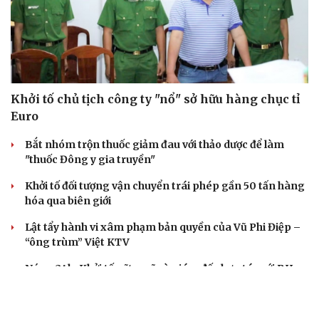
Khởi tố chủ tịch công ty "nổ" sở hữu hàng chục tỉ
Euro
Bắt nhóm trộn thuốc giảm đau với thảo dược để làm
"thuốc Đông y gia truyền"
Khởi tố đối tượng vận chuyển trái phép gần 50 tấn hàng
hóa qua biên giới
Lật tẩy hành vi xâm phạm bản quyền của Vũ Phi Điệp –
“ông trùm” Việt KTV
Nóng 24h: Khởi tố nữ ca sĩ và giám đốc hợp tác với BH
Media
VỤ ÁN