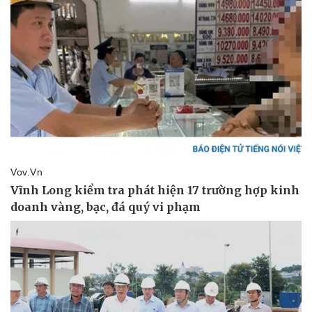
Kinh tế
Thị trường
Bất động sản
Giá vàng
Khởi nghiệp
Tiêu dùng
Tỷ giá
Chứng khoán
Giá cà phê