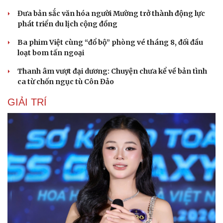
Đưa bản sắc văn hóa người Mường trở thành động lực
phát triển du lịch cộng đồng
Ba phim Việt cùng “đổ bộ” phòng vé tháng 8, đối đầu
loạt bom tấn ngoại
Thanh âm vượt đại dương: Chuyện chưa kể về bản tình
ca từ chốn ngục tù Côn Đảo
GIẢI TRÍ
Du lịch
Podcast
Tư vấn
Câu chuyện thời sự
Săn Tour
Đọc truyện đêm khuya
check-in
Cửa sổ tình yêu
Kể chuyện cho bé
Hạt giống tâm hồn