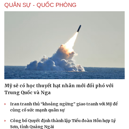
QUÂN SỰ - QUỐC PHÒNG
Sức khỏe
Đời sống
Dinh dưỡng - món ngon
Nhà đẹp
Cây thuốc
Blog
Sản phụ khoa
Tình yêu - Gia đình
Nhi khoa
Nam khoa
Làm đẹp - giảm cân
Phòng mạch online
Ăn sạch sống khỏe
Mỹ sẽ có học thuyết hạt nhân mới đối phó với
Trung Quốc và Nga
Iran tranh thủ “khoảng ngừng” giao tranh với Mỹ để
củng cố sức mạnh quân sự
Công bố Quyết định thành lập Tiểu đoàn Hỗn hợp Lý
Sơn, tỉnh Quảng Ngãi