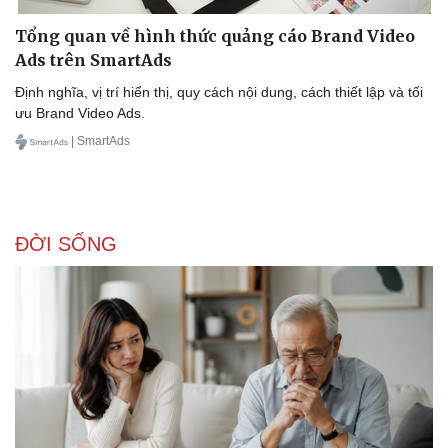
Tổng quan về hình thức quảng cáo Brand Video
Doanh nghiệp
Công nghệ
Ads trên SmartAds
Thông tin doanh nghiệp
Sành điệu
Định nghĩa, vị trí hiển thị, quy cách nội dung, cách thiết lập và tối
Doanh nghiệp 24h
Tin Công nghệ
ưu Brand Video Ads.
Doanh nhân
Trải nghiệm
| SmartAds
Vì cộng đồng
Chuyển đổi số
ĐỜI SỐNG