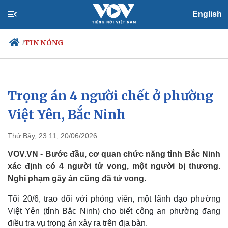
English
TIN NÓNG
/
Trọng án 4 người chết ở phường
Chính trị
Xã hội
Đảng
Tin 24h
Việt Yên, Bắc Ninh
Tổ chức nhân sự
Dự báo thời tiết
Quốc hội
Giáo dục
Thứ Bảy, 23:11, 20/06/2026
Nhận diện sự thật
Dấu ấn VOV
Việc làm
VOV.VN - Bước đầu, cơ quan chức năng tỉnh Bắc Ninh
Biển đảo
xác định có 4 người tử vong, một người bị thương.
Nghi phạm gây án cũng đã tử vong.
Tối 20/6, trao đổi với phóng viên, một lãnh đạo phường
Việt Yên (tỉnh Bắc Ninh) cho biết công an phường đang
điều tra vụ trọng án xảy ra trên địa bàn.