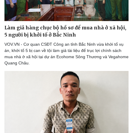
Bóng đá
Ô tô
Lịch thi đấu bóng đá
Xe máy
Thế giới thể thao
Tư vấn
eSports
Làm giả hàng chục bộ hồ sơ để mua nhà ở xã hội,
Hậu trường
5 người bị khởi tố ở Bắc Ninh
VOV.VN - Cơ quan CSĐT Công an tỉnh Bắc Ninh vừa khởi tố vụ
án, khởi tố 5 bị can về tội làm giả tài liệu để trục lợi chính sách
mua nhà ở xã hội tại dự án Ecohome Sông Thương và Vegahome
Quang Châu.