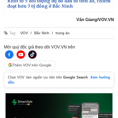
Khởi tố 5 đối tượng dụ dỗ đầu tư tiền ảo, chiếm
đoạt hơn 7 tỷ đồng ở Bắc Ninh
Văn Giang/VOV.VN
Tag:
VOV
Bắc Ninh
trọng án
Mời quý độc giả theo dõi VOV.VN trên
Thêm VOV trên Google
Thế giới
Multimedia
Chọn VOV làm nguồn ưu tiên trên
Google Search
.
Xem hướng
Quan sát
Video
dẫn.
Cuộc sống đó đây
Ảnh
Hồ sơ
E-Magazine
Infographic