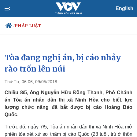
English
PHÁP LUẬT
/
Tòa đang nghị án, bị cáo nhảy
Chính trị
Xã hội
Đảng
Tin 24h
rào trốn lên núi
Tổ chức nhân sự
Dự báo thời tiết
Quốc hội
Giáo dục
Thứ Tư, 06:06, 09/05/2018
Nhận diện sự thật
Dấu ấn VOV
Việc làm
Chiều 8/5, ông Nguyễn Hữu Đăng Thanh, Phó Chánh
Biển đảo
án Tòa án nhân dân thị xã Ninh Hòa cho biết, lực
lượng chức năng đã bắt được bị cáo Hoàng Bảo
Quốc.
Trước đó, ngày 7/5, Tòa án nhân dân thị xã Ninh Hòa mở
phiên tòa xét xử sơ thẩm bị cáo Quốc (23 tuổi, trú ở thôn