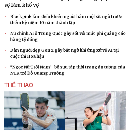
sợ làm khổ vợ
Blackpink làm điều khiến người hâm mộ bất ngờ trước
thềm kỷ niệm 10 năm thành lập
Nữ chính AI ở Trung Quốc gây sốt với mức phí quảng cáo
hàng tỷ đồng
Dàn người đẹp Gen Z gây bất ngờ khi ứng xử về AI tại
cuộc thi Hoa hậu
“Ngọc Nữ Trời Nam”- bộ sưu tập thời trang ấn tượng của
NTK trẻ Đỗ Quang Trường
THỂ THAO