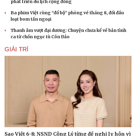
phát triển du lịch cộng đồng
Sân khấu - Điện ảnh
Nghệ sĩ
Văn học
Thời trang
Ba phim Việt cùng “đổ bộ” phòng vé tháng 8, đối đầu
Âm nhạc
Sao Việt
loạt bom tấn ngoại
Di sản
Thanh âm vượt đại dương: Chuyện chưa kể về bản tình
ca từ chốn ngục tù Côn Đảo
GIẢI TRÍ
Sao Việt 6-8: NSND Công Lý từng đề nghị ly hôn vì