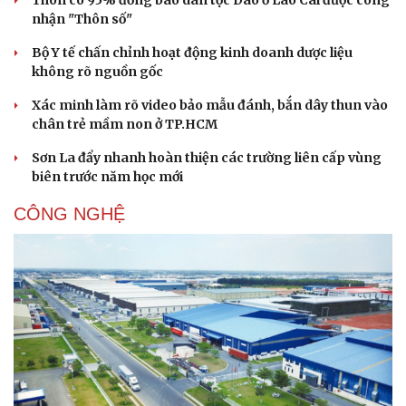
Thôn có 95% đồng bào dân tộc Dao ở Lào Cai được công
nhận "Thôn số"
Bộ Y tế chấn chỉnh hoạt động kinh doanh dược liệu
không rõ nguồn gốc
Xác minh làm rõ video bảo mẫu đánh, bắn dây thun vào
chân trẻ mầm non ở TP.HCM
Sơn La đẩy nhanh hoàn thiện các trường liên cấp vùng
biên trước năm học mới
CÔNG NGHỆ
Sức khỏe
Đời sống
Dinh dưỡng - món ngon
Nhà đẹp
Cây thuốc
Blog
Sản phụ khoa
Tình yêu - Gia đình
Nhi khoa
Nam khoa