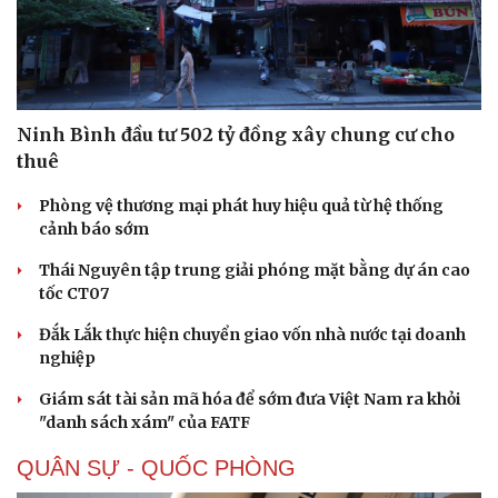
Ninh Bình đầu tư 502 tỷ đồng xây chung cư cho
thuê
Phòng vệ thương mại phát huy hiệu quả từ hệ thống
cảnh báo sớm
Thái Nguyên tập trung giải phóng mặt bằng dự án cao
tốc CT07
Đắk Lắk thực hiện chuyển giao vốn nhà nước tại doanh
nghiệp
Doanh nghiệp
Công nghệ
Thông tin doanh nghiệp
Sành điệu
Giám sát tài sản mã hóa để sớm đưa Việt Nam ra khỏi
Doanh nghiệp 24h
Tin Công nghệ
"danh sách xám" của FATF
Doanh nhân
Trải nghiệm
Vì cộng đồng
Chuyển đổi số
QUÂN SỰ - QUỐC PHÒNG