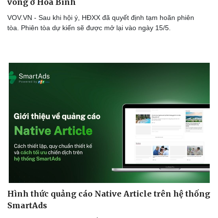
vong ở Hòa Bình
VOV.VN - Sau khi hội ý, HĐXX đã quyết định tạm hoãn phiên
tòa. Phiên tòa dự kiến sẽ được mở lại vào ngày 15/5.
Thể thao
Ô tô - Xe máy
Bóng đá
Ô tô
Lịch thi đấu bóng đá
Xe máy
Thế giới thể thao
Tư vấn
eSports
Hình thức quảng cáo Native Article trên hệ thống
Hậu trường
SmartAds