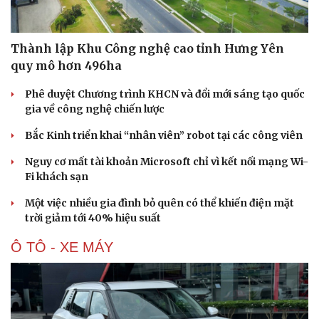
Làm đẹp - giảm cân
Phòng mạch online
Ăn sạch sống khỏe
Thành lập Khu Công nghệ cao tỉnh Hưng Yên
quy mô hơn 496ha
Phê duyệt Chương trình KHCN và đổi mới sáng tạo quốc
gia về công nghệ chiến lược
Bắc Kinh triển khai “nhân viên” robot tại các công viên
Nguy cơ mất tài khoản Microsoft chỉ vì kết nối mạng Wi-
Fi khách sạn
Một việc nhiều gia đình bỏ quên có thể khiến điện mặt
trời giảm tới 40% hiệu suất
Ô TÔ - XE MÁY