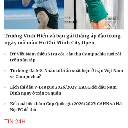
Trương Vinh Hiển và bạn gái thắng áp đảo trong
ngày mở màn Ho Chi Minh City Open
ĐT Việt Nam thiếu 5 trụ cột, cầu thủ Campuchia tươi rói
trên sân tập
Tin bóng đá 6-8: Nhân tố bí ẩn xuất hiện ở trận Việt Nam
vs Campuchia?
Lịch thi đấu V-League 2026/2027: HAGL đối đầu Nam
Định ngay ở trận ra quân
Kết quả bốc thăm Cúp Quốc gia 2026/2027: CAHN và Hà
Nội FC dễ thở
TIN 24H