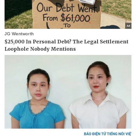
Kinh tế
Thị trường
Bất động sản
Giá vàng
Khởi nghiệp
Tiêu dùng
Tỷ giá
Chứng khoán
Giá cà phê