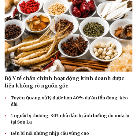
Du lịch
Podcast
Tư vấn
Câu chuyện thời sự
Săn Tour
Đọc truyện đêm khuya
check-in
Cửa sổ tình yêu
Kể chuyện cho bé
Hạt giống tâm hồn
Bộ Y tế chấn chỉnh hoạt động kinh doanh dược
liệu không rõ nguồn gốc
Tuyên Quang xử lý được hơn 40% dự án tồn đọng, kéo
dài
1 người bị thương, 303 nhà dân bị ảnh hưởng do mưa lũ
tại Sơn La
Bền bỉ nối những nhịp cầu vùng cao