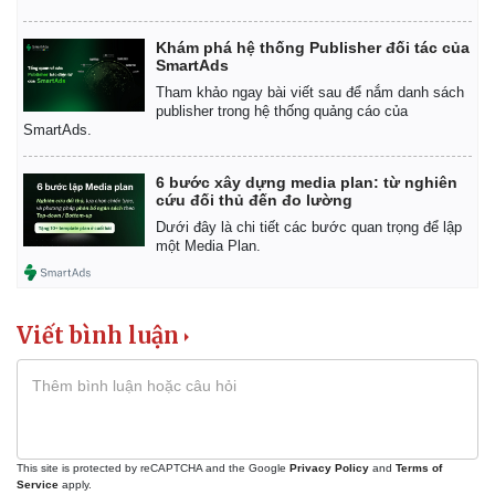
Khám phá hệ thống Publisher đối tác của
SmartAds
Tham khảo ngay bài viết sau để nắm danh sách
publisher trong hệ thống quảng cáo của
SmartAds.
6 bước xây dựng media plan: từ nghiên
cứu đối thủ đến đo lường
Dưới đây là chi tiết các bước quan trọng để lập
một Media Plan.
Kinh tế
Thị trường
Bất động sản
Giá vàng
Khởi nghiệp
Tiêu dùng
Tỷ giá
Viết bình luận
Chứng khoán
Giá cà phê
This site is protected by reCAPTCHA and the Google
Privacy Policy
and
Terms of
Service
apply.