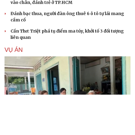
vào chân, đánh trẻ ở TP.HCM
Đánh bạc thua, người đàn ông thuê 6 ô tô tự lái mang
cầm cố
Cần Thơ: Triệt phá tụ điểm ma túy, khởi tố 3 đối tượng
liên quan
VỤ ÁN
Truy tố tài xế xe tải vụ nữ sinh tử vong ở Vĩnh