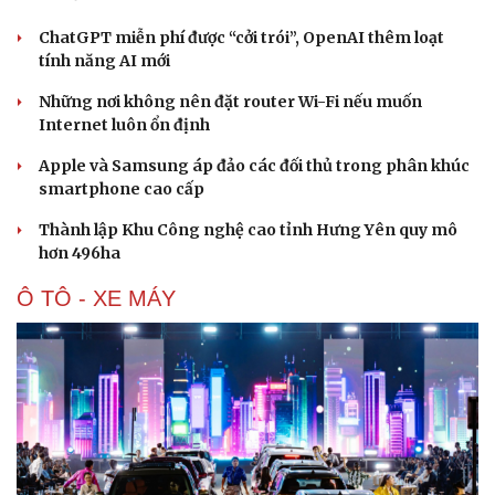
ChatGPT miễn phí được “cởi trói”, OpenAI thêm loạt
tính năng AI mới
Những nơi không nên đặt router Wi-Fi nếu muốn
Internet luôn ổn định
Apple và Samsung áp đảo các đối thủ trong phân khúc
smartphone cao cấp
Thành lập Khu Công nghệ cao tỉnh Hưng Yên quy mô
hơn 496ha
Ô TÔ - XE MÁY
Văn hóa
Giải trí
Sân khấu - Điện ảnh
Nghệ sĩ
Văn học
Thời trang
Âm nhạc
Sao Việt
Di sản