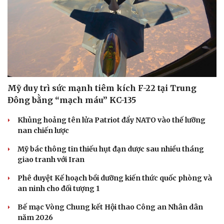
Mỹ duy trì sức mạnh tiêm kích F-22 tại Trung
Đông bằng “mạch máu” KC-135
Khủng hoảng tên lửa Patriot đẩy NATO vào thế lưỡng
Sức khỏe
Đời sống
nan chiến lược
Dinh dưỡng - món ngon
Nhà đẹp
Mỹ bác thông tin thiếu hụt đạn dược sau nhiều tháng
Cây thuốc
Blog
giao tranh với Iran
Sản phụ khoa
Tình yêu - Gia đình
Nhi khoa
Phê duyệt Kế hoạch bồi dưỡng kiến thức quốc phòng và
Nam khoa
an ninh cho đối tượng 1
Làm đẹp - giảm cân
Phòng mạch online
Bế mạc Vòng Chung kết Hội thao Công an Nhân dân
Ăn sạch sống khỏe
năm 2026