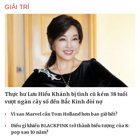
GIẢI TRÍ
Thực hư Lưu Hiểu Khánh bị tình cũ kém 38 tuổi
vượt ngàn cây số đến Bắc Kinh đòi nợ
Du lịch
Podcast
Tư vấn
Câu chuyện thời sự
Vì sao Marvel cần Tom Holland hơn bao giờ hết?
Săn Tour
Đọc truyện đêm khuya
Điều gì khiến BLACKPINK trở thành biểu tượng của K-
check-in
Cửa sổ tình yêu
pop sau 10 năm?
Kể chuyện cho bé
Hạt giống tâm hồn