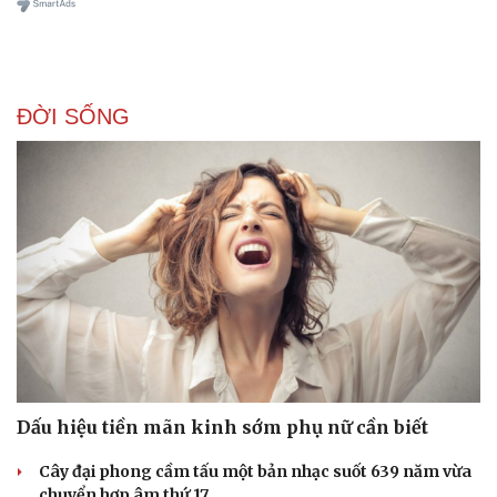
ĐỜI SỐNG
Doanh nghiệp
Công nghệ
Thông tin doanh nghiệp
Sành điệu
Doanh nghiệp 24h
Tin Công nghệ
Doanh nhân
Trải nghiệm
Vì cộng đồng
Chuyển đổi số
Dấu hiệu tiền mãn kinh sớm phụ nữ cần biết
Cây đại phong cầm tấu một bản nhạc suốt 639 năm vừa
chuyển hợp âm thứ 17