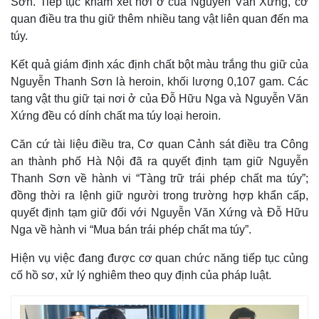
Sơn. Tiếp tục khám xét nơi ở của Nguyễn Văn Xứng, cơ
quan điều tra thu giữ thêm nhiều tang vật liên quan đến ma
túy.
Kết quả giám định xác định chất bột màu trắng thu giữ của
Nguyễn Thanh Sơn là heroin, khối lượng 0,107 gam. Các
tang vật thu giữ tại nơi ở của Đỗ Hữu Nga và Nguyễn Văn
Xứng đều có dính chất ma túy loại heroin.
Căn cứ tài liệu điều tra, Cơ quan Cảnh sát điều tra Công
an thành phố Hà Nội đã ra quyết định tạm giữ Nguyễn
Thế giới
Multimedia
Thanh Sơn về hành vi “Tàng trữ trái phép chất ma túy”;
Quan sát
Video
đồng thời ra lệnh giữ người trong trường hợp khẩn cấp,
Cuộc sống đó đây
Ảnh
quyết định tạm giữ đối với Nguyễn Văn Xứng và Đỗ Hữu
Hồ sơ
E-Magazine
Infographic
Nga về hành vi “Mua bán trái phép chất ma túy”.
Hiện vụ việc đang được cơ quan chức năng tiếp tục củng
cố hồ sơ, xử lý nghiêm theo quy định của pháp luật.