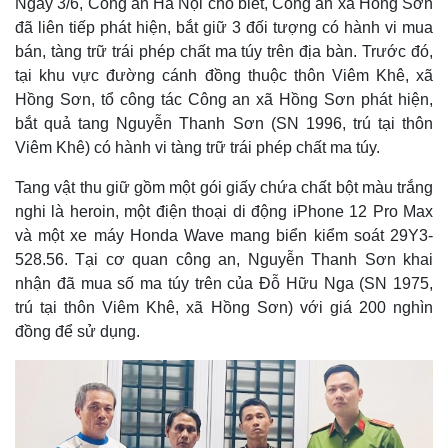
Ngày 3/6, Công an Hà Nội cho biết, Công an xã Hồng Sơn
đã liên tiếp phát hiện, bắt giữ 3 đối tượng có hành vi mua
bán, tàng trữ trái phép chất ma túy trên địa bàn. Trước đó,
tại khu vực đường cánh đồng thuộc thôn Viêm Khê, xã
Hồng Sơn, tổ công tác Công an xã Hồng Sơn phát hiện,
bắt quả tang Nguyễn Thanh Sơn (SN 1996, trú tại thôn
Viêm Khê) có hành vi tàng trữ trái phép chất ma túy.
Tang vật thu giữ gồm một gói giấy chứa chất bột màu trắng
nghi là heroin, một điện thoại di động iPhone 12 Pro Max
và một xe máy Honda Wave mang biển kiểm soát 29Y3-
528.56. Tại cơ quan công an, Nguyễn Thanh Sơn khai
nhận đã mua số ma túy trên của Đỗ Hữu Nga (SN 1975,
trú tại thôn Viêm Khê, xã Hồng Sơn) với giá 200 nghìn
đồng để sử dụng.