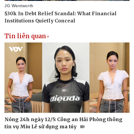
Tin liên quan
Thể thao
Ô tô - Xe máy
Bóng đá
Ô tô
Lịch thi đấu bóng đá
Xe máy
Thế giới thể thao
Tư vấn
eSports
Hậu trường
Nóng 24h ngày 12/5: Công an Hải Phòng thông
tin vụ Miu Lê sử dụng ma túy