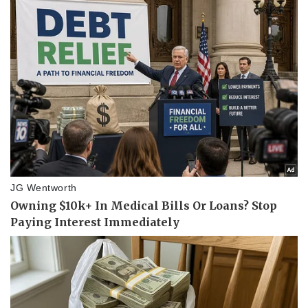
Pháp luật
Quân sự - Quốc phòng
Vụ án
Vũ khí
Tin nóng
Việt Nam
Tư vấn luật
Phân tích