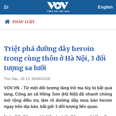
English
PHÁP LUẬT
/
Triệt phá đường dây heroin
Chính trị
Xã hội
Đảng
Tin 24h
trong cùng thôn ở Hà Nội, 3 đối
Tổ chức nhân sự
Dự báo thời tiết
tượng sa lưới
Quốc hội
Giáo dục
Nhận diện sự thật
Dấu ấn VOV
Việc làm
Thứ Sáu, 18:13, 05/06/2026
Biển đảo
VOV.VN - Từ một đối tượng tàng trữ ma túy bị bắt quả
tang, Công an xã Hồng Sơn (Hà Nội) đã nhanh chóng
mở rộng điều tra, làm rõ đường dây mua bán heroin
ngay trên địa bàn, bắt giữ 3 đối tượng liên quan.