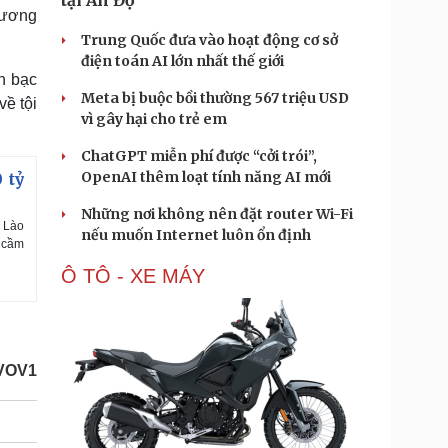
tại Ấn Độ
tương
Trung Quốc đưa vào hoạt động cơ sở
điện toán AI lớn nhất thế giới
h bạc
Meta bị buộc bồi thường 567 triệu USD
về tội
vì gây hại cho trẻ em
ChatGPT miễn phí được “cởi trói”,
OpenAI thêm loạt tính năng AI mới
 tỷ
Những nơi không nên đặt router Wi-Fi
n Lào
nếu muốn Internet luôn ổn định
c cầm
Ô TÔ - XE MÁY
/VOV1