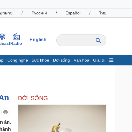
ສາລາວ
/
Русский
/
Español
/
ไทย
English
dcast
Radio
ệp
Công nghệ
Sức khỏe
Đời sống
Văn hóa
Giải trí
inh tế
Thị trường
ất động sản
Giá vàng
hởi nghiệp
Tiêu dùng
Tỷ giá
 An
ĐỜI SỐNG
Chứng khoán
Giá cà phê
oanh nghiệp
Công nghệ
n án,
thành
hông tin doanh nghiệp
Sành điệu