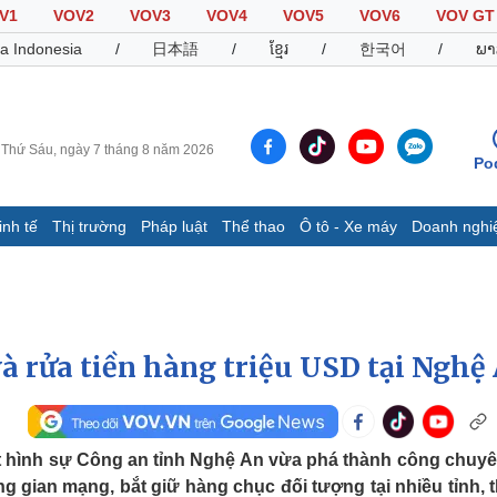
V1
VOV2
VOV3
VOV4
VOV5
VOV6
VOV GT
a Indonesia
/
日本語
/
ខ្មែរ
/
한국어
/
ພາ
Thứ Sáu, ngày 7 tháng 8 năm 2026
Po
inh tế
Thị trường
Pháp luật
Thể thao
Ô tô - Xe máy
Doanh nghi
Thế giới
Multimedia
K
Quan sát
Video
B
Cuộc sống đó đây
Ảnh
K
Hồ sơ
E-Magazine
à rửa tiền hàng triệu USD tại Nghệ
Infographic
Thể thao
Ô tô - Xe máy
D
t hình sự Công an tỉnh Nghệ An vừa phá thành công chuyê
ng gian mạng, bắt giữ hàng chục đối tượng tại nhiều tỉnh, 
Bóng đá
Ô tô
T