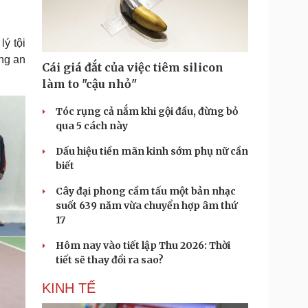
Doanh nghiệp 24h
Tin Công nghệ
Doanh nhân
Trải nghiệm
ì cộng đồng
Chuyển đổi số
ý tội
ng an
Cái giá đắt của việc tiêm silicon
u lịch
Podcast
làm to "cậu nhỏ"
Tư vấn
Câu chuyện thời sự
Săn Tour
Đọc truyện đêm khuya
Tóc rụng cả nắm khi gội đầu, đừng bỏ
heck-in
Cửa sổ tình yêu
qua 5 cách này
Kể chuyện cho bé
Dấu hiệu tiền mãn kinh sớm phụ nữ cần
Hạt giống tâm hồn
biết
Cây đại phong cầm tấu một bản nhạc
suốt 639 năm vừa chuyển hợp âm thứ
17
Hôm nay vào tiết lập Thu 2026: Thời
tiết sẽ thay đổi ra sao?
KINH TẾ