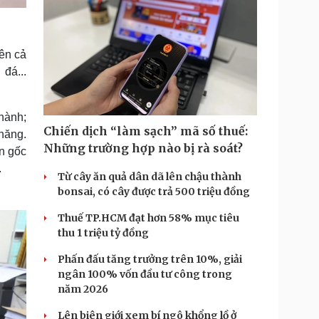
rên cả
đá...
hành;
Chiến dịch “làm sạch” mã số thuế:
năng.
Những trường hợp nào bị rà soát?
n gốc
.
Từ cây ăn quả dân dã lên chậu thành
bonsai, có cây được trả 500 triệu đồng
Thuế TP.HCM đạt hơn 58% mục tiêu
thu 1 triệu tỷ đồng
Phấn đấu tăng trưởng trên 10%, giải
ngân 100% vốn đầu tư công trong
năm 2026
Lên biên giới xem bí ngô khổng lồ ở