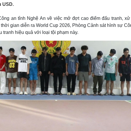
Lịch thi đấu bóng đá
Xe máy
ệu USD.
Thế giới thể thao
Tư vấn
eSports
V
ông an tỉnh Nghệ An về việc mở đợt cao điểm đấu tranh, xử l
Hậu trường
 thời gian diễn ra World Cup 2026, Phòng Cảnh sát hình sự Cô
Văn hóa
Giải trí
D
 tranh hiệu quả với loại tội phạm này.
Sân khấu - Điện ảnh
Nghệ sĩ
Văn học
Thời trang
Âm nhạc
Sao Việt
c
Di sản