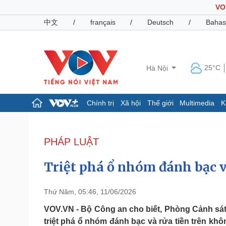
VO
中文
/
français
/
Deutsch
/
Bahas
25°C
Hà Nội
Chính trị
Xã hội
Thế giới
Multimedia
K
Chính trị
Xã hội
Đảng
Tin 24h
PHÁP LUẬT
Tổ chức nhân sự
Dự báo thời tiết
Quốc hội
Giáo dục
Triệt phá ổ nhóm đánh bạc v
Nhận diện sự thật
Dấu ấn VOV
Việc làm
Biển đảo
Thứ Năm, 05:46, 11/06/2026
Pháp luật
Quân sự - Quốc phòng
VOV.VN - Bộ Công an cho biết, Phòng Cảnh sá
triệt phá ổ nhóm đánh bạc và rửa tiền trên khô
Vụ án
Vũ khí