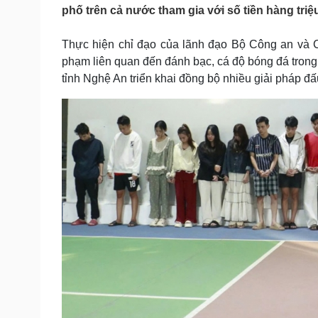
Tin nóng
Việt Nam
phố trên cả nước tham gia với số tiền hàng tri
Tư vấn luật
Phân tích
Thực hiện chỉ đạo của lãnh đạo Bộ Công an và C
phạm liên quan đến đánh bạc, cá độ bóng đá trong
Sức khỏe
Đời sống
tỉnh Nghệ An triển khai đồng bộ nhiều giải pháp đấu
Dinh dưỡng - món ngon
Nhà đẹp
Cây thuốc
Blog
Sản phụ khoa
Tình yêu - Gia đình
Nhi khoa
Nam khoa
Làm đẹp - giảm cân
Phòng mạch online
Ăn sạch sống khỏe
Cải chính