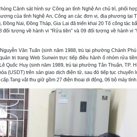
 Phòng Cảnh sát hình sự Công an tỉnh Nghệ An chủ trì, phối h
hương của tỉnh Nghệ An, Công an các đơn vị, địa phương tại 
, Đồng Nai, Đồng Tháp, Gia Lai đã triển khai 20 Tổ công tác bắ
8 đối tượng về hành vi “Rửa tiền” và 09 đối tượng về hành vi
 Nguyễn Văn Tuấn (sinh năm 1988, trú tại phường Chánh Phú
uản trị trang Web Sunwin trực tiếp điều hành ổ nhóm rửa tiền
Lê Quốc Huy (sinh năm 1989, trú tại phường Tân Thuận, TP. H
óa (USDT) trên sàn giao dịch điện tử, sau đó tiếp tục chuyển
ấp.Tang vật thu giữ gồm 27 điện thoại di động, 06 bộ máy tính