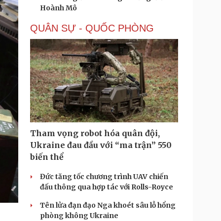
Hoành Mô
QUÂN SỰ - QUỐC PHÒNG
Tham vọng robot hóa quân đội,
Ukraine đau đầu với “ma trận” 550
biến thể
Đức tăng tốc chương trình UAV chiến
đấu thông qua hợp tác với Rolls-Royce
Tên lửa đạn đạo Nga khoét sâu lỗ hổng
phòng không Ukraine