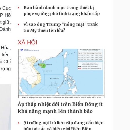
Ban hành danh mục trang thiết bị
ợp Cục
phục vụ ứng phó tình trạng khẩn cấp
TP Hồ
t giữ,
Vì sao ông Trump “nóng mặt” trước
 “Đánh
tin Mỹ thiếu tên lửa?
XÃ HỘI
 Hòa,
 trên.
ồ Chí
 lượng
.
Áp thấp nhiệt đới trên Biển Đông ít
khả năng mạnh lên thành bão
9 trường nội trú liên cấp đang dần hiện
hữu tại các xã biên giới Điện Biên