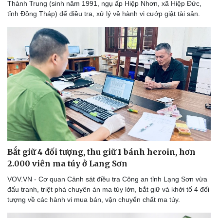
Thành Trung (sinh năm 1991, ngụ ấp Hiệp Nhơn, xã Hiệp Đức,
Thể thao
Ô tô - Xe máy
tỉnh Đồng Tháp) để điều tra, xử lý về hành vi cướp giật tài sản.
Bóng đá
Ô tô
Lịch thi đấu bóng đá
Xe máy
Thế giới thể thao
Tư vấn
eSports
Hậu trường
Bắt giữ 4 đối tượng, thu giữ 1 bánh heroin, hơn
2.000 viên ma túy ở Lang Sơn
VOV.VN - Cơ quan Cảnh sát điều tra Công an tỉnh Lạng Sơn vừa
đấu tranh, triệt phá chuyên án ma túy lớn, bắt giữ và khởi tố 4 đối
tượng về các hành vi mua bán, vận chuyển chất ma túy.