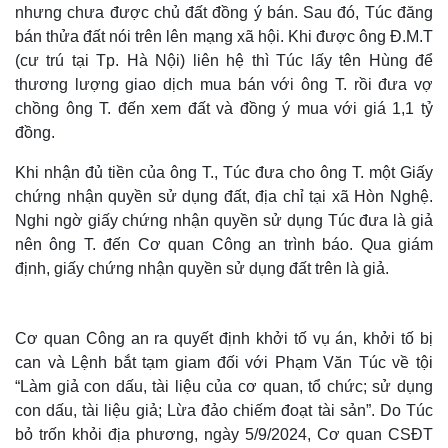
nhưng chưa được chủ đất đồng ý bán. Sau đó, Túc đăng
bán thửa đất nói trên lên mạng xã hội. Khi được ông Đ.M.T
(cư trú tại Tp. Hà Nội) liên hệ thì Túc lấy tên Hùng để
thương lượng giao dịch mua bán với ông T. rồi đưa vợ
chồng ông T. đến xem đất và đồng ý mua với giá 1,1 tỷ
đồng.
Khi nhận đủ tiền của ông T., Túc đưa cho ông T. một Giấy
chứng nhận quyền sử dụng đất, địa chỉ tại xã Hòn Nghệ.
Nghi ngờ giấy chứng nhận quyền sử dụng Túc đưa là giả
nên ông T. đến Cơ quan Công an trình báo. Qua giám
định, giấy chứng nhận quyền sử dụng đất trên là giả.
Cơ quan Công an ra quyết định khởi tố vụ án, khởi tố bị
can và Lệnh bắt tạm giam đối với Phạm Văn Túc về tội
“Làm giả con dấu, tài liệu của cơ quan, tổ chức; sử dụng
con dấu, tài liệu giả; Lừa đảo chiếm đoạt tài sản”. Do Túc
bỏ trốn khỏi địa phương, ngày 5/9/2024, Cơ quan CSĐT