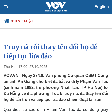
English
PHÁP LUẬT
/
Truy nã rồi thay tên đổi họ để
Chính trị
Xã hội
Đảng
Tin 24h
tiếp tục lừa đảo
Tổ chức nhân sự
Dự báo thời tiết
Quốc hội
Giáo dục
Thứ Hai, 17:00, 27/10/2025
Nhận diện sự thật
Dấu ấn VOV
Việc làm
VOV.VN - Ngày 27/10, Văn phòng Cơ quan CSĐT Công
Biển đảo
an tỉnh An Giang cho biết đã bắt và di lý Phạm Văn Túc
(sinh năm 1982, trú phường Nhật Tân, TP Hà Nội) từ
Đà Nẵng về địa phương. Túc bị truy nã, đã thay tên đổi
họ để lẩn trốn và tiếp tục lừa đảo chiếm đoạt tài sản.
Qua điều tra xác định Phạm Văn Túc đã sử dụng giấy