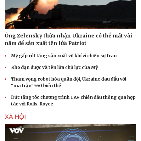
Ông Zelensky thừa nhận Ukraine có thể mất vài
năm để sản xuất tên lửa Patriot
Sức khỏe
Đời sống
Mỹ gấp rút tăng sản xuất vũ khí vì chiến sự Iran
Dinh dưỡng - món ngon
Nhà đẹp
Cây thuốc
Blog
Kho đạn dược và tên lửa chủ lực của Mỹ
Sản phụ khoa
Tình yêu - Gia đình
Nhi khoa
Tham vọng robot hóa quân đội, Ukraine đau đầu với
Nam khoa
“ma trận” 550 biến thể
Làm đẹp - giảm cân
Phòng mạch online
Đức tăng tốc chương trình UAV chiến đấu thông qua hợp
Ăn sạch sống khỏe
tác với Rolls-Royce
XÃ HỘI