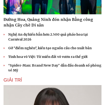
Đường Hoa, Quảng Ninh đón nhận Bằng công
nhận Cây chè Di sản
Nghệ An dự kiến bắn hơn 2.500 quả pháo hoa tại
Carnival 2026
Gỡ "điểm nghẽn", kiến tạo nguồn cầu cho xuất bản
Tinh hoa võ Việt: Từ miền đất võ vươn ra thế giới
“Spider-Man: Brand New Day” dẫn đầu doanh số phòng
vé Mỹ
GIẢI TRÍ