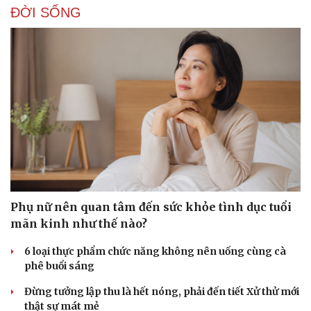
ĐỜI SỐNG
Doanh nghiệp
Công nghệ
Thông tin doanh nghiệp
Sành điệu
Doanh nghiệp 24h
Tin Công nghệ
Doanh nhân
Trải nghiệm
Vì cộng đồng
Chuyển đổi số
Phụ nữ nên quan tâm đến sức khỏe tình dục tuổi
mãn kinh như thế nào?
6 loại thực phẩm chức năng không nên uống cùng cà
phê buổi sáng
Đừng tưởng lập thu là hết nóng, phải đến tiết Xử thử mới
thật sự mát mẻ