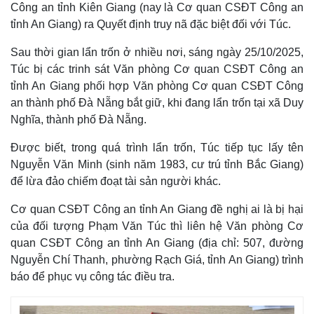
Công an tỉnh Kiên Giang (nay là Cơ quan CSĐT Công an
tỉnh An Giang) ra Quyết định truy nã đặc biệt đối với Túc.
Sau thời gian lẩn trốn ở nhiều nơi, sáng ngày 25/10/2025,
Túc bị các trinh sát Văn phòng Cơ quan CSĐT Công an
tỉnh An Giang phối hợp Văn phòng Cơ quan CSĐT Công
an thành phố Đà Nẵng bắt giữ, khi đang lẩn trốn tại xã Duy
Nghĩa, thành phố Đà Nẵng.
Được biết, trong quá trình lẩn trốn, Túc tiếp tục lấy tên
Nguyễn Văn Minh (sinh năm 1983, cư trú tỉnh Bắc Giang)
để lừa đảo chiếm đoạt tài sản người khác.
Thế giới
Multimedia
Cơ quan CSĐT Công an tỉnh An Giang đề nghị ai là bị hại
Quan sát
Video
của đối tượng Phạm Văn Túc thì liên hệ Văn phòng Cơ
Cuộc sống đó đây
Ảnh
quan CSĐT Công an tỉnh An Giang (địa chỉ: 507, đường
Hồ sơ
E-Magazine
Nguyễn Chí Thanh, phường Rạch Giá, tỉnh An Giang) trình
Infographic
báo để phục vụ công tác điều tra.