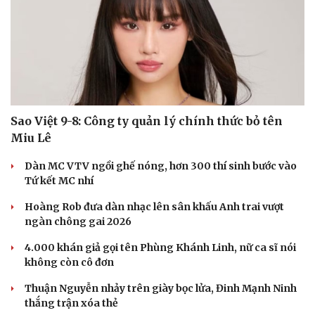
Sao Việt 9-8: Công ty quản lý chính thức bỏ tên
Miu Lê
Dàn MC VTV ngồi ghế nóng, hơn 300 thí sinh bước vào
Tứ kết MC nhí
Hoàng Rob đưa dàn nhạc lên sân khấu Anh trai vượt
ngàn chông gai 2026
4.000 khán giả gọi tên Phùng Khánh Linh, nữ ca sĩ nói
Du lịch
Podcast
không còn cô đơn
Tư vấn
Câu chuyện thời sự
Săn Tour
Đọc truyện đêm khuya
Thuận Nguyễn nhảy trên giày bọc lửa, Đinh Mạnh Ninh
check-in
Cửa sổ tình yêu
thắng trận xóa thẻ
Kể chuyện cho bé