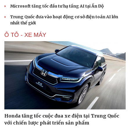
Microsoft tăng tốc đầu tư hạ tầng AI tại Ấn Độ
Trung Quốc đưa vào hoạt động cơ sở điện toán AI lớn
nhất thế giới
Ô TÔ - XE MÁY
Văn hóa
Giải trí
Sân khấu - Điện ảnh
Nghệ sĩ
Văn học
Thời trang
Âm nhạc
Sao Việt
Di sản
Honda tăng tốc cuộc đua xe điện tại Trung Quốc
với chiến lược phát triển sản phẩm