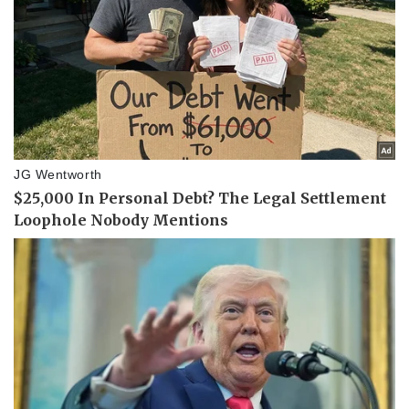
Vụ án
Vũ khí
Tin nóng
Việt Nam
Tư vấn luật
Phân tích