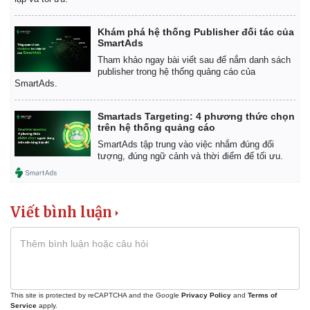
Khám phá hệ thống Publisher đối tác của
SmartAds
Tham khảo ngay bài viết sau để nắm danh sách
publisher trong hệ thống quảng cáo của
SmartAds.
Smartads Targeting: 4 phương thức chọn
trên hệ thống quảng cáo
SmartAds tập trung vào việc nhắm đúng đối
tượng, đúng ngữ cảnh và thời điểm để tối ưu.
Viết bình luận
Kinh tế
Thị trường
Bất động sản
Giá vàng
Khởi nghiệp
Tiêu dùng
Tỷ giá
This site is protected by reCAPTCHA and the Google
Privacy Policy
and
Terms of
Chứng khoán
Service
apply.